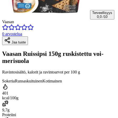
Terveellisyys
0,0
/10
Vaasan
0 arvostelua
Jaa tuote
Vaasan Ruissipsi 150g ruskistettu voi-
merisuola
Ravintosisältö, kalorit ja ravintoarvot per 100 g
Sokeria
Runsaskuituinen
Kotimainen
401
kcal/100g
9,7g
Proteiini