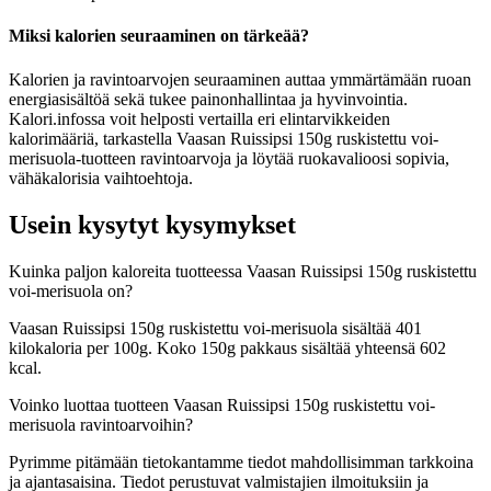
Miksi kalorien seuraaminen on tärkeää?
Kalorien ja ravintoarvojen seuraaminen auttaa ymmärtämään ruoan
energiasisältöä sekä tukee painonhallintaa ja hyvinvointia.
Kalori.infossa voit helposti vertailla eri elintarvikkeiden
kalorimääriä, tarkastella Vaasan Ruissipsi 150g ruskistettu voi-
merisuola-tuotteen ravintoarvoja ja löytää ruokavalioosi sopivia,
vähäkalorisia vaihtoehtoja.
Usein kysytyt kysymykset
Kuinka paljon kaloreita tuotteessa Vaasan Ruissipsi 150g ruskistettu
voi-merisuola on?
Vaasan Ruissipsi 150g ruskistettu voi-merisuola sisältää 401
kilokaloria per 100g. Koko 150g pakkaus sisältää yhteensä 602
kcal.
Voinko luottaa tuotteen Vaasan Ruissipsi 150g ruskistettu voi-
merisuola ravintoarvoihin?
Pyrimme pitämään tietokantamme tiedot mahdollisimman tarkkoina
ja ajantasaisina. Tiedot perustuvat valmistajien ilmoituksiin ja