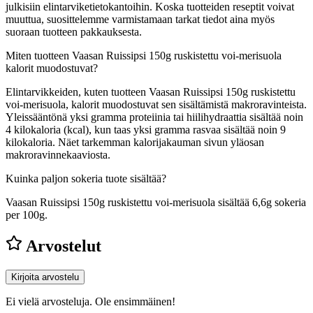
julkisiin elintarviketietokantoihin. Koska tuotteiden reseptit voivat
muuttua, suosittelemme varmistamaan tarkat tiedot aina myös
suoraan tuotteen pakkauksesta.
Miten tuotteen Vaasan Ruissipsi 150g ruskistettu voi-merisuola
kalorit muodostuvat?
Elintarvikkeiden, kuten tuotteen Vaasan Ruissipsi 150g ruskistettu
voi-merisuola, kalorit muodostuvat sen sisältämistä makroravinteista.
Yleissääntönä yksi gramma proteiinia tai hiilihydraattia sisältää noin
4 kilokaloria (kcal), kun taas yksi gramma rasvaa sisältää noin 9
kilokaloria. Näet tarkemman kalorijakauman sivun yläosan
makroravinnekaaviosta.
Kuinka paljon sokeria tuote sisältää?
Vaasan Ruissipsi 150g ruskistettu voi-merisuola sisältää 6,6g sokeria
per 100g.
Arvostelut
Kirjoita arvostelu
Ei vielä arvosteluja. Ole ensimmäinen!