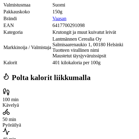
Valmistusmaa
Suomi
Pakkauskoko
150g
Brändi
Vaasan
EAN
6417700291098
Kategoria
Krutongit ja muut kuivatut leivät
Lantmännen Cerealia Oy
Salmisaarenaukio 1, 00180 Helsinki
Markkinoija / Valmistaja
Tuotteen virallinen nimi
Maustetut täysjyväruissipsit
Kalorit
401 kilokaloria per 100g
Polta kalorit liikkumalla
100 min
Kävelyä
50 min
Pyöräilyä