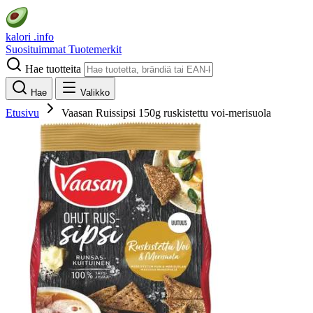
kalori
.info
Suosituimmat
Tuotemerkit
Hae tuotteita
Hae
Valikko
Etusivu
Vaasan Ruissipsi 150g ruskistettu voi-merisuola