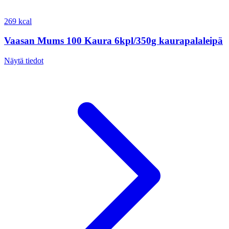
269 kcal
Vaasan Mums 100 Kaura 6kpl/350g kaurapalaleipä
Näytä tiedot