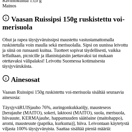
Ravintokuitua
15,0 g
Mainos
Vaasan Ruissipsi 150g ruskistettu voi-
merisuola
Ohut ja rapea täysjyväruissipsi maustettu vastustamattomalla
ruskistetulla voin maulla sekä merisuolalla. Sipsi on uunissa leivottu
ja siinä on runsaasti kuitua. Tuotteet sopivat täydellisesti, vaikka
leffailtaan, picnicille ja illanistujaisiin jaettavaksi tai mukaan
otettavaksi välipalaksi! Leivottu Suomessa kotimaisesta
täysjyvärukiista.
Ainesosat
Vaasan Ruissipsi 150g ruskistettu voi-merisuola sisältää seuraavia
ainesosia:
TäysjyväRUISjauho 76%, auringonkukkaöljy, mausteseos
[herajauhe (MAITO), sokeri, laktoosi (MAITO), suola, merisuola,
hiivauute, KERMAjauhe, happamuuden säätöaine (maitohappo),
aromi, mausteuute (paprika, kurkuma)], hiiva. Leivontaan käytetystä
viljasta 100% täysjyväruista. Saattaa sisältää pieniä määriä: