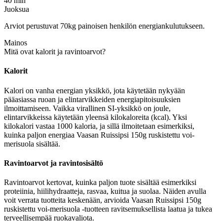
40 min
Juoksua
Arviot perustuvat 70kg painoisen henkilön energiankulutukseen.
Mainos
Mitä ovat kalorit ja ravintoarvot?
Kalorit
Kalori on vanha energian yksikkö, jota käytetään nykyään
pääasiassa ruoan ja elintarvikkeiden energiapitoisuuksien
ilmoittamiseen. Vaikka virallinen SI-yksikkö on joule,
elintarvikkeissa käytetään yleensä kilokaloreita (kcal). Yksi
kilokalori vastaa 1000 kaloria, ja sillä ilmoitetaan esimerkiksi,
kuinka paljon energiaa Vaasan Ruissipsi 150g ruskistettu voi-
merisuola sisältää.
Ravintoarvot ja ravintosisältö
Ravintoarvot kertovat, kuinka paljon tuote sisältää esimerkiksi
proteiinia, hiilihydraatteja, rasvaa, kuitua ja suolaa. Näiden avulla
voit verrata tuotteita keskenään, arvioida Vaasan Ruissipsi 150g
ruskistettu voi-merisuola -tuotteen ravitsemuksellista laatua ja tukea
terveellisempää ruokavaliota.