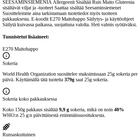
SEESAMINSIEMENIÄ Allergeenit Sisältää Ruis Maito Gluteenia
sisältävät viljat ja -tuotteet Saattaa sisältää Seesaminsiemenet
Suosittelemme aina tarkistamaan tuotetiedot myös tuotteen
pakkauksesta. E-koodit E270 Maitohappo Säilytys- ja käyttöohjeet
Säilytä kuivassa paikassa, suojattuna valolta. Heti valmis syötäväksi.
Tunnistetut lisäaineet:
E270
Maitohappo
Sokeria
World Health Organization suosittelee maksimissaan 25g sokeria per
päivä. Käyttämällä tätä tuotetta
379g
saat 25g sokeria.
Sokeria koko pakkauksessa
Koko 150g pakkaus sisältää
9,9 g
sokeria, mikä on noin
40%
WHO:n 25 g:n päivittäisestä enimmäissuosituksesta.
Runsaskuituinen