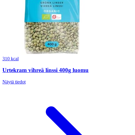
310 kcal
Urtekram vihreä linssi 400g luomu
Näytä tiedot