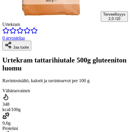
Terveellisyys
2,0
/10
Urtekram
0 arvostelua
Jaa tuote
Urtekram tattarihiutale 500g gluteeniton
luomu
Ravintosisältö, kalorit ja ravintoarvot per 100 g
Vähärasvainen
348
kcal/100g
9,6g
Proteiini