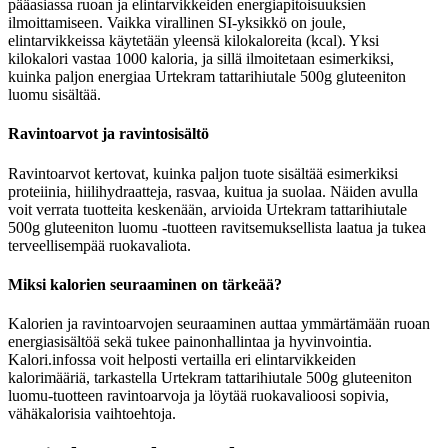
pääasiassa ruoan ja elintarvikkeiden energiapitoisuuksien
ilmoittamiseen. Vaikka virallinen SI-yksikkö on joule,
elintarvikkeissa käytetään yleensä kilokaloreita (kcal). Yksi
kilokalori vastaa 1000 kaloria, ja sillä ilmoitetaan esimerkiksi,
kuinka paljon energiaa Urtekram tattarihiutale 500g gluteeniton
luomu sisältää.
Ravintoarvot ja ravintosisältö
Ravintoarvot kertovat, kuinka paljon tuote sisältää esimerkiksi
proteiinia, hiilihydraatteja, rasvaa, kuitua ja suolaa. Näiden avulla
voit verrata tuotteita keskenään, arvioida Urtekram tattarihiutale
500g gluteeniton luomu -tuotteen ravitsemuksellista laatua ja tukea
terveellisempää ruokavaliota.
Miksi kalorien seuraaminen on tärkeää?
Kalorien ja ravintoarvojen seuraaminen auttaa ymmärtämään ruoan
energiasisältöä sekä tukee painonhallintaa ja hyvinvointia.
Kalori.infossa voit helposti vertailla eri elintarvikkeiden
kalorimääriä, tarkastella Urtekram tattarihiutale 500g gluteeniton
luomu-tuotteen ravintoarvoja ja löytää ruokavalioosi sopivia,
vähäkalorisia vaihtoehtoja.