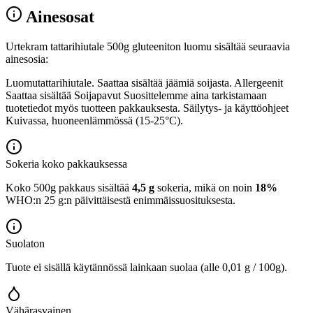
Ainesosat
Urtekram tattarihiutale 500g gluteeniton luomu sisältää seuraavia
ainesosia:
Luomutattarihiutale. Saattaa sisältää jäämiä soijasta. Allergeenit
Saattaa sisältää Soijapavut Suosittelemme aina tarkistamaan
tuotetiedot myös tuotteen pakkauksesta. Säilytys- ja käyttöohjeet
Kuivassa, huoneenlämmössä (15-25°C).
Sokeria koko pakkauksessa
Koko 500g pakkaus sisältää
4,5 g
sokeria, mikä on noin
18%
WHO:n 25 g:n päivittäisestä enimmäissuosituksesta.
Suolaton
Tuote ei sisällä käytännössä lainkaan suolaa (alle 0,01 g / 100g).
Vähärasvainen