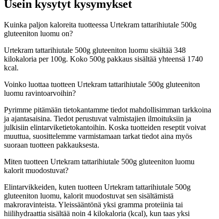
Usein kysytyt kysymykset
Kuinka paljon kaloreita tuotteessa Urtekram tattarihiutale 500g
gluteeniton luomu on?
Urtekram tattarihiutale 500g gluteeniton luomu sisältää 348
kilokaloria per 100g. Koko 500g pakkaus sisältää yhteensä 1740
kcal.
Voinko luottaa tuotteen Urtekram tattarihiutale 500g gluteeniton
luomu ravintoarvoihin?
Pyrimme pitämään tietokantamme tiedot mahdollisimman tarkkoina
ja ajantasaisina. Tiedot perustuvat valmistajien ilmoituksiin ja
julkisiin elintarviketietokantoihin. Koska tuotteiden reseptit voivat
muuttua, suosittelemme varmistamaan tarkat tiedot aina myös
suoraan tuotteen pakkauksesta.
Miten tuotteen Urtekram tattarihiutale 500g gluteeniton luomu
kalorit muodostuvat?
Elintarvikkeiden, kuten tuotteen Urtekram tattarihiutale 500g
gluteeniton luomu, kalorit muodostuvat sen sisältämistä
makroravinteista. Yleissääntönä yksi gramma proteiinia tai
hiilihydraattia sisältää noin 4 kilokaloria (kcal), kun taas yksi