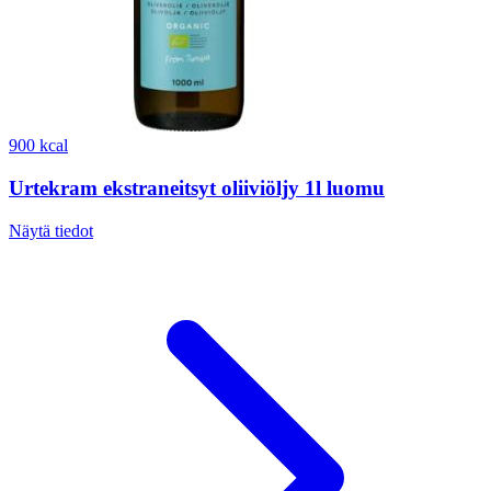
900 kcal
Urtekram ekstraneitsyt oliiviöljy 1l luomu
Näytä tiedot