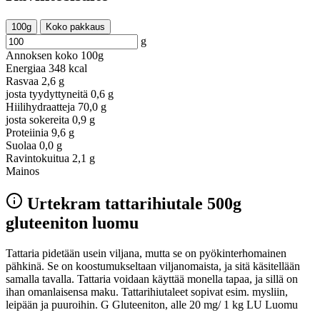
100g
Koko pakkaus
g
Annoksen koko
100g
Energiaa
348 kcal
Rasvaa
2,6 g
josta tyydyttyneitä
0,6 g
Hiilihydraatteja
70,0 g
josta sokereita
0,9 g
Proteiinia
9,6 g
Suolaa
0,0 g
Ravintokuitua
2,1 g
Mainos
Urtekram tattarihiutale 500g
gluteeniton luomu
Tattaria pidetään usein viljana, mutta se on pyökinterhomainen
pähkinä. Se on koostumukseltaan viljanomaista, ja sitä käsitellään
samalla tavalla. Tattaria voidaan käyttää monella tapaa, ja sillä on
ihan omanlaisensa maku. Tattarihiutaleet sopivat esim. mysliin,
leipään ja puuroihin. G Gluteeniton, alle 20 mg/ 1 kg LU Luomu