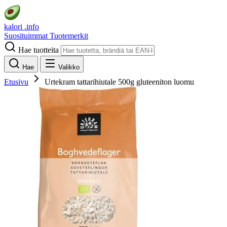
kalori
.info
Suosituimmat
Tuotemerkit
Hae tuotteita
Hae
Valikko
Etusivu
Urtekram tattarihiutale 500g gluteeniton luomu