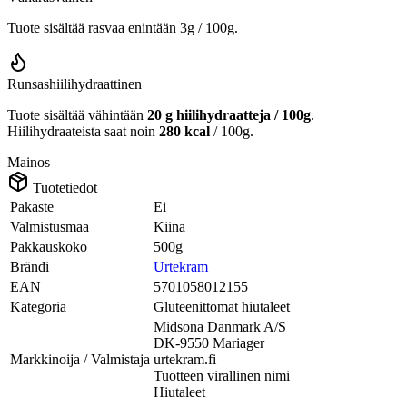
Tuote sisältää rasvaa enintään 3g / 100g.
Runsashiilihydraattinen
Tuote sisältää vähintään
20 g hiilihydraatteja / 100g
.
Hiilihydraateista saat noin
280 kcal
/ 100g.
Mainos
Tuotetiedot
Pakaste
Ei
Valmistusmaa
Kiina
Pakkauskoko
500g
Brändi
Urtekram
EAN
5701058012155
Kategoria
Gluteenittomat hiutaleet
Midsona Danmark A/S
DK-9550 Mariager
Markkinoija / Valmistaja
urtekram.fi
Tuotteen virallinen nimi
Hiutaleet