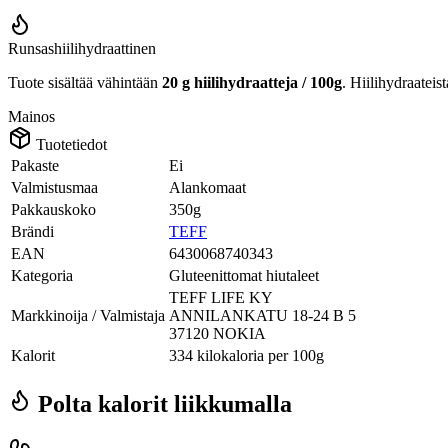
Runsashiilihydraattinen
Tuote sisältää vähintään
20 g hiilihydraatteja / 100g
. Hiilihydraateis
Mainos
Tuotetiedot
Pakaste
Ei
Valmistusmaa
Alankomaat
Pakkauskoko
350g
Brändi
TEFF
EAN
6430068740343
Kategoria
Gluteenittomat hiutaleet
TEFF LIFE KY
Markkinoija / Valmistaja
ANNILANKATU 18-24 B 5
37120 NOKIA
Kalorit
334 kilokaloria per 100g
Polta kalorit liikkumalla