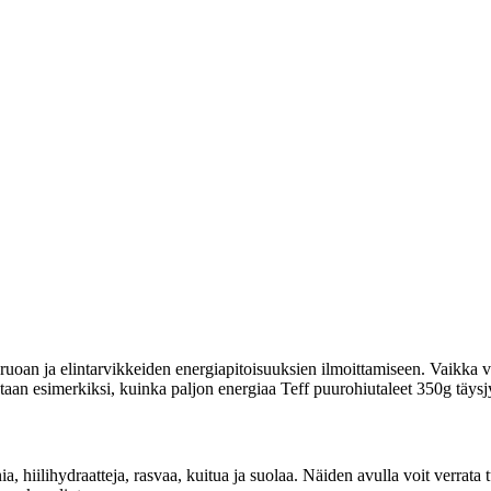
uoan ja elintarvikkeiden energiapitoisuuksien ilmoittamiseen. Vaikka vi
itetaan esimerkiksi, kuinka paljon energiaa Teff puurohiutaleet 350g täysj
ia, hiilihydraatteja, rasvaa, kuitua ja suolaa. Näiden avulla voit verrat