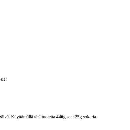
sia:
äivä. Käyttämällä tätä tuotetta
446g
saat 25g sokeria.