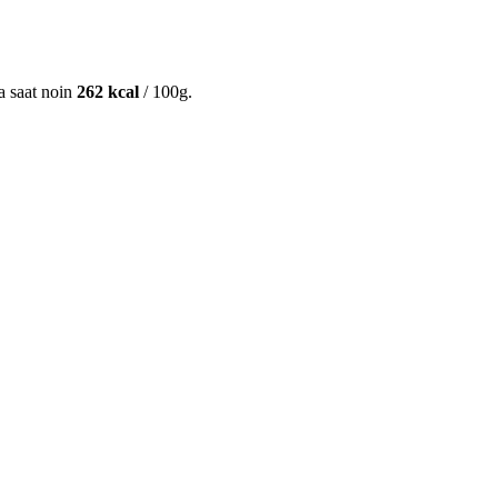
ta saat noin
262 kcal
/ 100g.