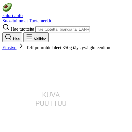
kalori
.info
Suosituimmat
Tuotemerkit
Hae tuotteita
Hae
Valikko
Etusivu
Teff puurohiutaleet 350g täysjyvä gluteeniton