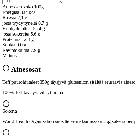
g
Annoksen koko
100g
Energiaa
334 kcal
Rasvaa
2,1 g
josta tyydyttyneitä
0,7 g
Hiilihydraatteja
65,4 g
josta sokereita
5,6 g
Proteiinia
12,3 g
Suolaa
0,0 g
Ravintokuitua
7,9 g
Mainos
Ainesosat
Teff puurohiutaleet 350g täysjyvä gluteeniton sisältää seuraavia aineso
100% Teff täysjyvävilja, tumma
Sokeria
World Health Organization suosittelee maksimissaan 25g sokeria per p