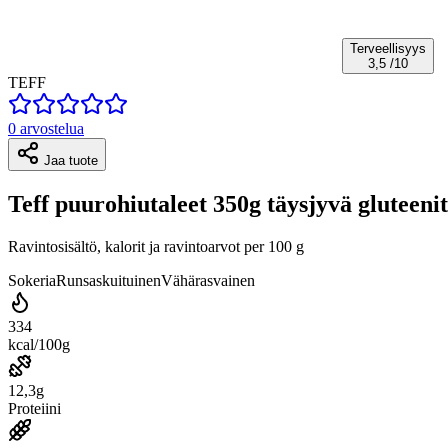
Terveellisyys
3,5
/10
TEFF
0 arvostelua
Jaa tuote
Teff puurohiutaleet 350g täysjyvä gluteeni
Ravintosisältö, kalorit ja ravintoarvot per 100 g
Sokeria
Runsaskuituinen
Vähärasvainen
334
kcal/100g
12,3g
Proteiini