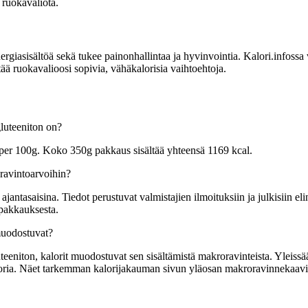
 ruokavaliota.
sisältöä sekä tukee painonhallintaa ja hyvinvointia. Kalori.infossa voit
tää ruokavalioosi sopivia, vähäkalorisia vaihtoehtoja.
gluteeniton on?
a per 100g. Koko 350g pakkaus sisältää yhteensä 1169 kcal.
 ravintoarvoihin?
tasaisina. Tiedot perustuvat valmistajien ilmoituksiin ja julkisiin elin
 pakkauksesta.
 muodostuvat?
eeniton, kalorit muodostuvat sen sisältämistä makroravinteista. Yleissää
kaloria. Näet tarkemman kalorijakauman sivun yläosan makroravinnekaavi