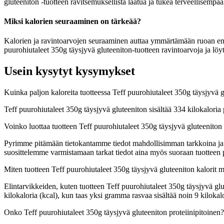
gluteeniton -tuotteen ravitsemuksellista laatua ja tukea terveellisempää
Miksi kalorien seuraaminen on tärkeää?
Kalorien ja ravintoarvojen seuraaminen auttaa ymmärtämään ruoan energia
puurohiutaleet 350g täysjyvä gluteeniton-tuotteen ravintoarvoja ja löy
Usein kysytyt kysymykset
Kuinka paljon kaloreita tuotteessa Teff puurohiutaleet 350g täysjyvä 
Teff puurohiutaleet 350g täysjyvä gluteeniton sisältää 334 kilokalori
Voinko luottaa tuotteen Teff puurohiutaleet 350g täysjyvä gluteeniton
Pyrimme pitämään tietokantamme tiedot mahdollisimman tarkkoina ja ajan
suosittelemme varmistamaan tarkat tiedot aina myös suoraan tuotteen
Miten tuotteen Teff puurohiutaleet 350g täysjyvä gluteeniton kalorit
Elintarvikkeiden, kuten tuotteen Teff puurohiutaleet 350g täysjyvä glut
kilokaloria (kcal), kun taas yksi gramma rasvaa sisältää noin 9 kilo
Onko Teff puurohiutaleet 350g täysjyvä gluteeniton proteiinipitoinen?