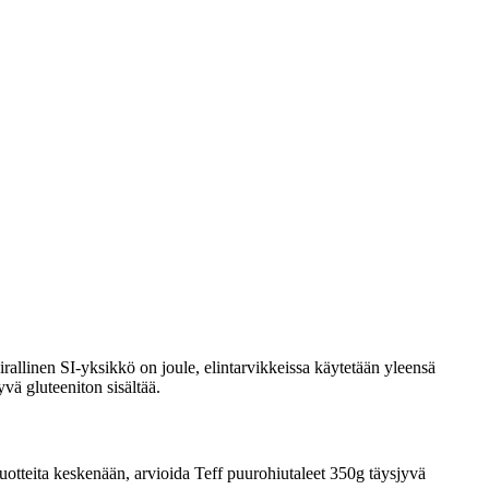
rallinen SI-yksikkö on joule, elintarvikkeissa käytetään yleensä
yvä gluteeniton sisältää.
a tuotteita keskenään, arvioida Teff puurohiutaleet 350g täysjyvä