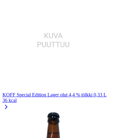
KOFF Special Edition Lager olut 4,4 % tölkki 0,33 L
36 kcal