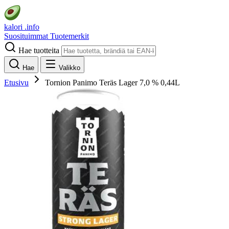
kalori
.info
Suosituimmat
Tuotemerkit
Hae tuotteita
Hae
Valikko
Etusivu
Tornion Panimo Teräs Lager 7,0 % 0,44L