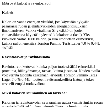
Mitä ovat kalorit ja ravintoarvot?
Kalorit
Kalori on vanha energian yksikkö, jota käytetään nykyään
pääasiassa ruoan ja elintarvikkeiden energiapitoisuuksien
ilmoittamiseen. Vaikka virallinen SI-yksikkö on joule,
elintarvikkeissa käytetään yleensä kilokaloreita (kcal). Yksi
kilokalori vastaa 1000 kaloria, ja sillä ilmoitetaan esimerkiksi,
kuinka paljon energiaa Tornion Panimo Teräs Lager 7,0 % 0,44L
sisältää.
Ravintoarvot ja ravintosisältö
Ravintoarvot kertovat, kuinka paljon tuote sisältää esimerkiksi
proteiinia, hiilihydraatteja, rasvaa, kuitua ja suolaa. Näiden avulla
voit verrata tuotteita keskenään, arvioida Tornion Panimo Teräs
Lager 7,0 % 0,44L -tuotteen ravitsemuksellista laatua ja tukea
terveellisempää ruokavaliota.
Miksi kalorien seuraaminen on tärkeää?
Kalorien ja ravintoarvojen seuraaminen auttaa ymmärtämään ruoan
energiasisältöä sekä tukee painonhallintaa ja hyvinvointia.