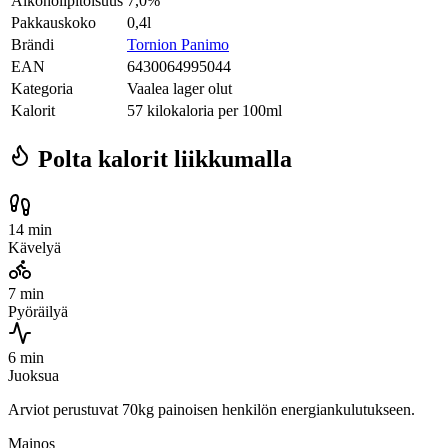
Alkoholipitoisuus
7,0%
Pakkauskoko
0,4l
Brändi
Tornion Panimo
EAN
6430064995044
Kategoria
Vaalea lager olut
Kalorit
57 kilokaloria per 100ml
Polta kalorit liikkumalla
14 min
Kävelyä
7 min
Pyöräilyä
6 min
Juoksua
Arviot perustuvat 70kg painoisen henkilön energiankulutukseen.
Mainos