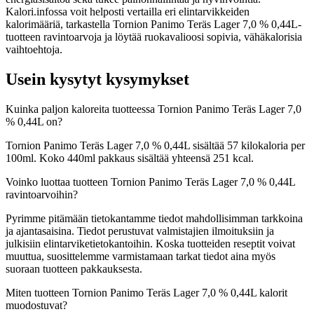
Kalori.infossa voit helposti vertailla eri elintarvikkeiden
kalorimääriä, tarkastella Tornion Panimo Teräs Lager 7,0 % 0,44L-
tuotteen ravintoarvoja ja löytää ruokavalioosi sopivia, vähäkalorisia
vaihtoehtoja.
Usein kysytyt kysymykset
Kuinka paljon kaloreita tuotteessa Tornion Panimo Teräs Lager 7,0
% 0,44L on?
Tornion Panimo Teräs Lager 7,0 % 0,44L sisältää 57 kilokaloria per
100ml. Koko 440ml pakkaus sisältää yhteensä 251 kcal.
Voinko luottaa tuotteen Tornion Panimo Teräs Lager 7,0 % 0,44L
ravintoarvoihin?
Pyrimme pitämään tietokantamme tiedot mahdollisimman tarkkoina
ja ajantasaisina. Tiedot perustuvat valmistajien ilmoituksiin ja
julkisiin elintarviketietokantoihin. Koska tuotteiden reseptit voivat
muuttua, suosittelemme varmistamaan tarkat tiedot aina myös
suoraan tuotteen pakkauksesta.
Miten tuotteen Tornion Panimo Teräs Lager 7,0 % 0,44L kalorit
muodostuvat?