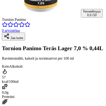
Terveellisyys
0,0
/10
Tornion Panimo
0 arvostelua
Jaa tuote
Tornion Panimo Teräs Lager 7,0 % 0,44L
Ravintosisältö, kalorit ja ravintoarvot per 100 ml
Keto
Alkoholi
57
kcal/100ml
0,0g
Proteiini