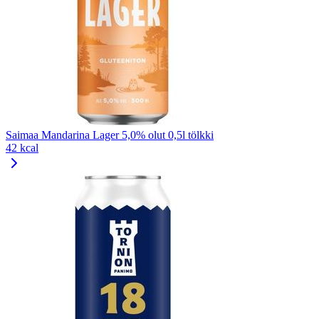
Saimaa Mandarina Lager 5,0% olut 0,5l tölkki
42 kcal