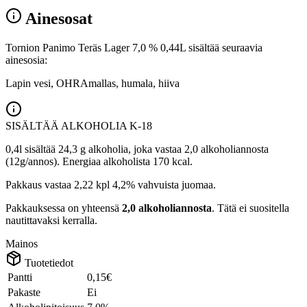
Ainesosat
Tornion Panimo Teräs Lager 7,0 % 0,44L sisältää seuraavia
ainesosia:
Lapin vesi, OHRAmallas, humala, hiiva
SISÄLTÄÄ ALKOHOLIA
K-18
0,4l sisältää 24,3 g alkoholia, joka vastaa 2,0 alkoholiannosta
(12g/annos). Energiaa alkoholista 170 kcal.
Pakkaus vastaa 2,22 kpl 4,2% vahvuista juomaa.
Pakkauksessa on yhteensä
2,0 alkoholiannosta
. Tätä ei suositella
nautittavaksi kerralla.
Mainos
Tuotetiedot
Pantti
0,15€
Pakaste
Ei