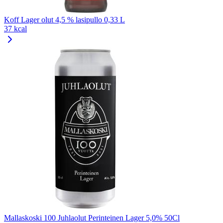
Koff Lager olut 4,5 % lasipullo 0,33 L
37 kcal
Mallaskoski 100 Juhlaolut Perinteinen Lager 5,0% 50Cl