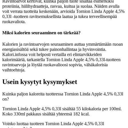
Ravintoarvot kertovat, kuinka paljon tuote sisältää esimerkiksi
proteiinia, hiilihydraatteja, rasvaa, kuitua ja suolaa. Näiden avulla
voit verrata tuotteita keskenään, arvioida Tornion Linda Apple 4,5%
0,33l -tuotteen ravitsemuksellista laatua ja tukea terveellisempää
ruokavaliota.
Miksi kalorien seuraaminen on tärkeää?
Kalorien ja ravintoarvojen seuraaminen auttaa ymmärtämään ruoan
energiasisältöä sekä tukee painonhallintaa ja hyvinvointia.
Kalori.infossa voit helposti vertailla eri elintarvikkeiden
kalorimääriä, tarkastella Tornion Linda Apple 4,5% 0,33l-tuotteen
ravintoarvoja ja löytää ruokavalioosi sopivia, vähäkalorisia
vaihtoehtoja.
Usein kysytyt kysymykset
Kuinka paljon kaloreita tuotteessa Tornion Linda Apple 4,5% 0,33l
on?
Tornion Linda Apple 4,5% 0,33l sisältää 55 kilokaloria per 100ml.
Koko 330ml pakkaus sisältää yhteensä 182 kcal.
Voinko luottaa tuotteen Tornion Linda Apple 4,5% 0,33l