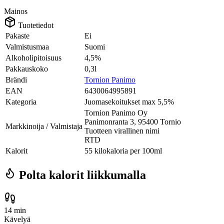
Mainos
Tuotetiedot
Pakaste
Ei
Valmistusmaa
Suomi
Alkoholipitoisuus
4,5%
Pakkauskoko
0,3l
Brändi
Tornion Panimo
EAN
6430064995891
Kategoria
Juomasekoitukset max 5,5%
Tornion Panimo Oy
Panimonranta 3, 95400 Tornio
Markkinoija / Valmistaja
Tuotteen virallinen nimi
RTD
Kalorit
55 kilokaloria per 100ml
Polta kalorit liikkumalla
14 min
Kävelyä