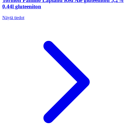
Tornion Panimo Lapland Red Ale gluteeniton 5,2%
0,44l gluteeniton
Näytä tiedot