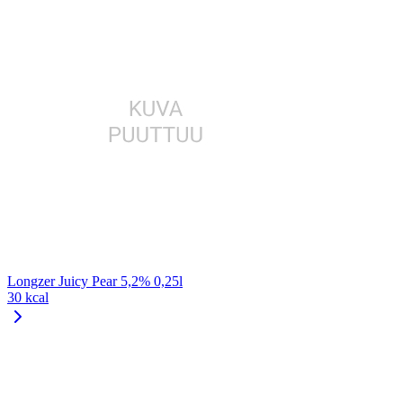
Longzer Juicy Pear 5,2% 0,25l
30 kcal