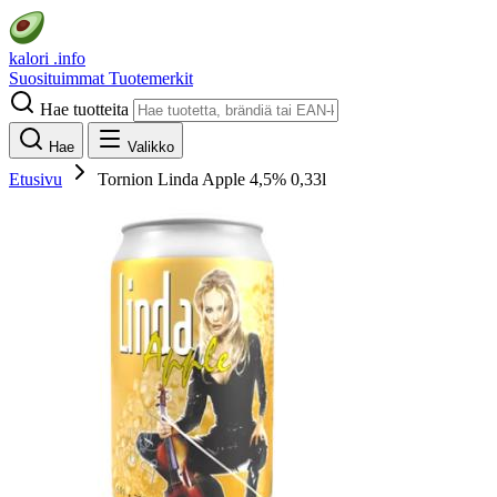
kalori
.info
Suosituimmat
Tuotemerkit
Hae tuotteita
Hae
Valikko
Etusivu
Tornion Linda Apple 4,5% 0,33l