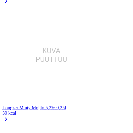
Longzer Minty Mojito 5,2% 0,25l
30 kcal