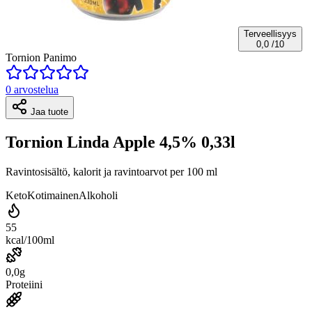
Terveellisyys
0,0
/10
Tornion Panimo
0 arvostelua
Jaa tuote
Tornion Linda Apple 4,5% 0,33l
Ravintosisältö, kalorit ja ravintoarvot per 100 ml
Keto
Kotimainen
Alkoholi
55
kcal/100ml
0,0g
Proteiini