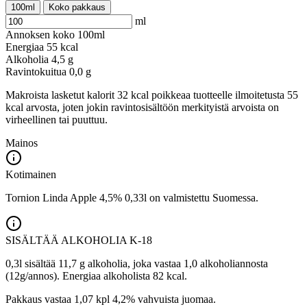
100ml
Koko pakkaus
ml
Annoksen koko
100ml
Energiaa
55 kcal
Alkoholia
4,5 g
Ravintokuitua
0,0 g
Makroista lasketut kalorit 32 kcal poikkeaa tuotteelle ilmoitetusta 55
kcal arvosta, joten jokin ravintosisältöön merkityistä arvoista on
virheellinen tai puuttuu.
Mainos
Kotimainen
Tornion Linda Apple 4,5% 0,33l on valmistettu Suomessa.
SISÄLTÄÄ ALKOHOLIA
K-18
0,3l sisältää 11,7 g alkoholia, joka vastaa 1,0 alkoholiannosta
(12g/annos). Energiaa alkoholista 82 kcal.
Pakkaus vastaa 1,07 kpl 4,2% vahvuista juomaa.