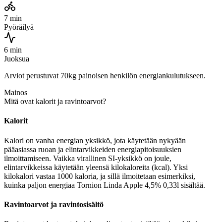
7 min
Pyöräilyä
6 min
Juoksua
Arviot perustuvat 70kg painoisen henkilön energiankulutukseen.
Mainos
Mitä ovat kalorit ja ravintoarvot?
Kalorit
Kalori on vanha energian yksikkö, jota käytetään nykyään
pääasiassa ruoan ja elintarvikkeiden energiapitoisuuksien
ilmoittamiseen. Vaikka virallinen SI-yksikkö on joule,
elintarvikkeissa käytetään yleensä kilokaloreita (kcal). Yksi
kilokalori vastaa 1000 kaloria, ja sillä ilmoitetaan esimerkiksi,
kuinka paljon energiaa Tornion Linda Apple 4,5% 0,33l sisältää.
Ravintoarvot ja ravintosisältö