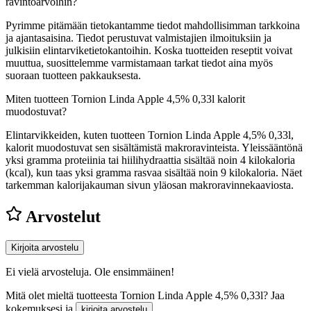
ravintoarvoihin?
Pyrimme pitämään tietokantamme tiedot mahdollisimman tarkkoina
ja ajantasaisina. Tiedot perustuvat valmistajien ilmoituksiin ja
julkisiin elintarviketietokantoihin. Koska tuotteiden reseptit voivat
muuttua, suosittelemme varmistamaan tarkat tiedot aina myös
suoraan tuotteen pakkauksesta.
Miten tuotteen Tornion Linda Apple 4,5% 0,33l kalorit
muodostuvat?
Elintarvikkeiden, kuten tuotteen Tornion Linda Apple 4,5% 0,33l,
kalorit muodostuvat sen sisältämistä makroravinteista. Yleissääntönä
yksi gramma proteiinia tai hiilihydraattia sisältää noin 4 kilokaloria
(kcal), kun taas yksi gramma rasvaa sisältää noin 9 kilokaloria. Näet
tarkemman kalorijakauman sivun yläosan makroravinnekaaviosta.
Arvostelut
Kirjoita arvostelu
Ei vielä arvosteluja. Ole ensimmäinen!
Mitä olet mieltä tuotteesta Tornion Linda Apple 4,5% 0,33l? Jaa
kokemuksesi ja
.
kirjoita arvostelu