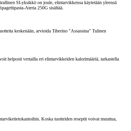
rallinen SI-yksikkö on joule, elintarvikkeissa käytetään yleensä
 Spagettipasta-Ateria 250G sisältää.
a tuotteita keskenään, arvioida Tiberino "Assassina" Tulinen
 helposti vertailla eri elintarvikkeiden kalorimääriä, tarkastella
tarviketietokantoihin. Koska tuotteiden reseptit voivat muuttua,