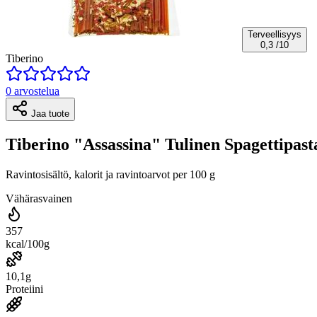
Terveellisyys
0,3
/10
Tiberino
0 arvostelua
Jaa tuote
Tiberino "Assassina" Tulinen Spagettipas
Ravintosisältö, kalorit ja ravintoarvot per 100 g
Vähärasvainen
357
kcal/100g
10,1g
Proteiini