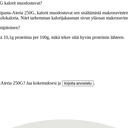
0G kalorit muodostuvat?
pasta-Ateria 250G, kalorit muodostuvat sen sisältämistä makroravinteista
 9 kilokaloria. Näet tarkemman kalorijakauman sivun yläosan makroravin
nipitoinen?
 10,1g proteiinia per 100g, mikä tekee siitä hyvän proteiinin lähteen.
ta-Ateria 250G? Jaa kokemuksesi ja
.
kirjoita arvostelu