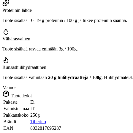
Proteiinin lähde
Tuote sisältää 10–19 g proteiinia / 100 g ja tukee proteiinin saantia.
Vähärasvainen
Tuote sisältää rasvaa enintään 3g / 100g.
Runsashiilihydraattinen
Tuote sisältää vähintään
20 g hiilihydraatteja / 100g
. Hiilihydraateis
Mainos
Tuotetiedot
Pakaste
Ei
Valmistusmaa
IT
Pakkauskoko
250g
Brändi
Tiberino
EAN
8032817695287