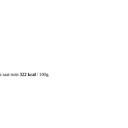
ta saat noin
322 kcal
/ 100g.