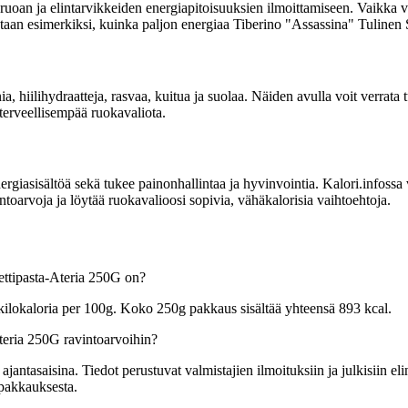
uoan ja elintarvikkeiden energiapitoisuuksien ilmoittamiseen. Vaikka vi
oitetaan esimerkiksi, kuinka paljon energiaa Tiberino "Assassina" Tulinen
ia, hiilihydraatteja, rasvaa, kuitua ja suolaa. Näiden avulla voit verrat
 terveellisempää ruokavaliota.
sisältöä sekä tukee painonhallintaa ja hyvinvointia. Kalori.infossa voit
toarvoja ja löytää ruokavalioosi sopivia, vähäkalorisia vaihtoehtoja.
ettipasta-Ateria 250G on?
kilokaloria per 100g. Koko 250g pakkaus sisältää yhteensä 893 kcal.
teria 250G ravintoarvoihin?
tasaisina. Tiedot perustuvat valmistajien ilmoituksiin ja julkisiin elin
 pakkauksesta.