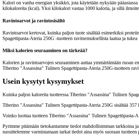
Kalori on vanha energian yksikkö, jota käytetään nykyään pääasiassa r
kilokaloreita (kcal). Yksi kilokalori vastaa 1000 kaloria, ja sillä ilm
Ravintoarvot ja ravintosisältö
Ravintoarvot kertovat, kuinka paljon tuote sisältää esimerkiksi proteiin
Spagettipasta-Ateria 250G -tuotteen ravitsemuksellista laatua ja tukea
Miksi kalorien seuraaminen on tärkeää?
Kalorien ja ravintoarvojen seuraaminen auttaa ymmärtämään ruoan energia
Tiberino "Assassina" Tulinen Spagettipasta-Ateria 250G-tuotteen ravin
Usein kysytyt kysymykset
Kuinka paljon kaloreita tuotteessa Tiberino "Assassina" Tulinen Spag
Tiberino "Assassina" Tulinen Spagettipasta-Ateria 250G sisältää 357 
Voinko luottaa tuotteen Tiberino "Assassina" Tulinen Spagettipasta-A
Pyrimme pitämään tietokantamme tiedot mahdollisimman tarkkoina ja ajan
suosittelemme varmistamaan tarkat tiedot aina myös suoraan tuotteen