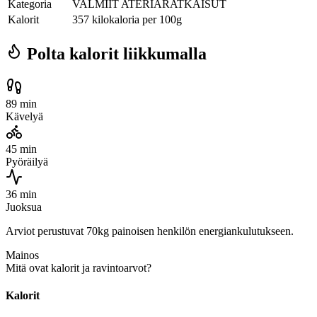
Kategoria
VALMIIT ATERIARATKAISUT
Kalorit
357 kilokaloria per 100g
Polta kalorit liikkumalla
89 min
Kävelyä
45 min
Pyöräilyä
36 min
Juoksua
Arviot perustuvat 70kg painoisen henkilön energiankulutukseen.
Mainos
Mitä ovat kalorit ja ravintoarvot?
Kalorit