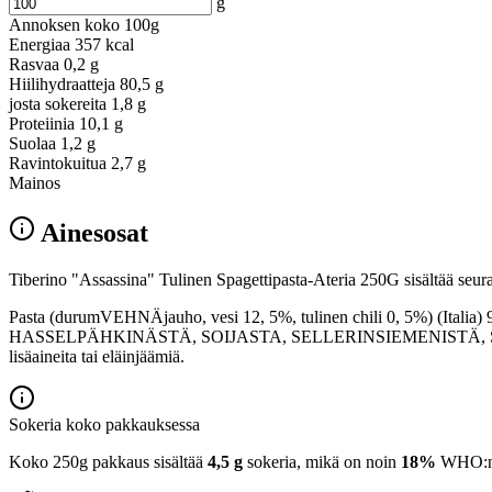
g
Annoksen koko
100g
Energiaa
357 kcal
Rasvaa
0,2 g
Hiilihydraatteja
80,5 g
josta sokereita
1,8 g
Proteiinia
10,1 g
Suolaa
1,2 g
Ravintokuitua
2,7 g
Mainos
Ainesosat
Tiberino "Assassina" Tulinen Spagettipasta-Ateria 250G sisältää seura
Pasta (durumVEHNÄjauho, vesi 12, 5%, tulinen chili 0, 5%) (Italia) 
HASSELPÄHKINÄSTÄ, SOIJASTA, SELLERINSIEMENISTÄ, SEES
lisäaineita tai eläinjäämiä.
Sokeria koko pakkauksessa
Koko 250g pakkaus sisältää
4,5 g
sokeria, mikä on noin
18%
WHO:n 2