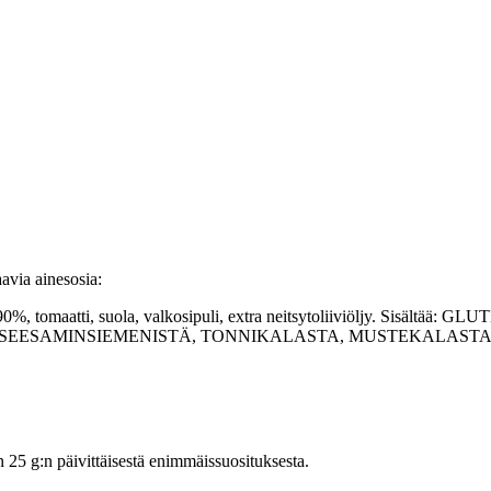
avia ainesosia:
90%, tomaatti, suola, valkosipuli, extra neitsytoliiviöljy. Sisältää:
AMINSIEMENISTÄ, TONNIKALASTA, MUSTEKALASTA, KANANMUNA
5 g:n päivittäisestä enimmäissuosituksesta.