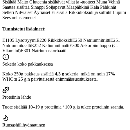
Sisältää Maito Gluteenia sisältävät viljat ja -tuotteet Muna Vehnä
Saattaa sisältää Sinappi Soijapavut Maapähkinä Kala Pähkinät
Selleri Nilviäiset Äyriäiset Ei sisällä Rikkidioksidi ja sulfiitit Lupiini
Seesaminsiemenet
Tunnistetut lisäaineet:
E1105
Lysotsyymi
E220
Rikkidioksidi
E250
Natriumnitriitti
E251
Natriumnitraatti
E252
Kaliumnitraatti
E300
Askorbiinihappo (C-
Vitamiini)
E301
Natriumaskorbaatti
Sokeria koko pakkauksessa
Koko 250g pakkaus sisältää
4,3 g
sokeria, mikä on noin
17%
WHO:n 25 g:n päivittäisestä enimmäissuosituksesta.
Proteiinin lähde
Tuote sisältää 10–19 g proteiinia / 100 g ja tukee proteiinin saantia.
Runsashiilihydraattinen