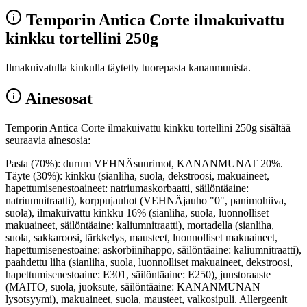
Temporin Antica Corte ilmakuivattu
kinkku tortellini 250g
Ilmakuivatulla kinkulla täytetty tuorepasta kananmunista.
Ainesosat
Temporin Antica Corte ilmakuivattu kinkku tortellini 250g sisältää
seuraavia ainesosia:
Pasta (70%): durum VEHNÄsuurimot, KANANMUNAT 20%.
Täyte (30%): kinkku (sianliha, suola, dekstroosi, makuaineet,
hapettumisenestoaineet: natriumaskorbaatti, säilöntäaine:
natriumnitraatti), korppujauhot (VEHNÄjauho "0", panimohiiva,
suola), ilmakuivattu kinkku 16% (sianliha, suola, luonnolliset
makuaineet, säilöntäaine: kaliumnitraatti), mortadella (sianliha,
suola, sakkaroosi, tärkkelys, mausteet, luonnolliset makuaineet,
hapettumisenestoaine: askorbiinihappo, säilöntäaine: kaliumnitraatti),
paahdettu liha (sianliha, suola, luonnolliset makuaineet, dekstroosi,
hapettumisenestoaine: E301, säilöntäaine: E250), juustoraaste
(MAITO, suola, juoksute, säilöntäaine: KANANMUNAN
lysotsyymi), makuaineet, suola, mausteet, valkosipuli. Allergeenit