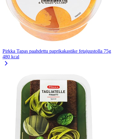
Pirkka Tapas paahdettu paprikakastike fetajuustolla 75g
480 kcal