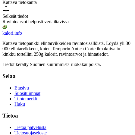
Kattava tietokanta
Selkeät tiedot
Ravintoarvot helposti vertailtavissa
kalori
.info
Kattava tietopankki elintarvikkeiden ravintosisällöistä.
Löydä yli 30
000 elintarvikkeen, kuten Temporin Antica Corte ilmakuivattu
kinkku tortellini 250g
kalorit, ravintoarvot ja hintatiedot.
Tiedot kerätty Suomen suurimmista ruokakaupoista.
Selaa
Etusivu
Suosituimmat
Tuotemerkit
Haku
Tietoa
Tietoa palvelusta
Tietosuojaseloste