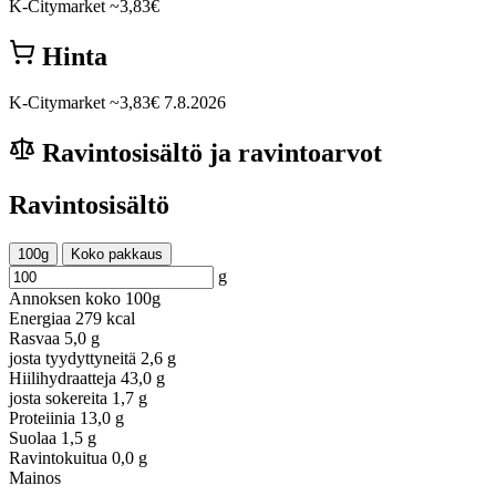
K-Citymarket
~3,83€
Hinta
K-Citymarket
~3,83€
7.8.2026
Ravintosisältö ja ravintoarvot
Ravintosisältö
100g
Koko pakkaus
g
Annoksen koko
100g
Energiaa
279 kcal
Rasvaa
5,0 g
josta tyydyttyneitä
2,6 g
Hiilihydraatteja
43,0 g
josta sokereita
1,7 g
Proteiinia
13,0 g
Suolaa
1,5 g
Ravintokuitua
0,0 g
Mainos