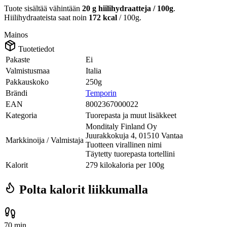
Tuote sisältää vähintään
20 g hiilihydraatteja / 100g
.
Hiilihydraateista saat noin
172 kcal
/ 100g.
Mainos
Tuotetiedot
Pakaste
Ei
Valmistusmaa
Italia
Pakkauskoko
250g
Brändi
Temporin
EAN
8002367000022
Kategoria
Tuorepasta ja muut lisäkkeet
Monditaly Finland Oy
Juurakkokuja 4, 01510 Vantaa
Markkinoija / Valmistaja
Tuotteen virallinen nimi
Täytetty tuorepasta tortellini
Kalorit
279 kilokaloria per 100g
Polta kalorit liikkumalla
70 min