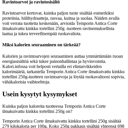
Ravintoarvot ja ravintosisältö
Ravintoarvot kertovat, kuinka paljon tuote sisältää esimerkiksi
proteiinia, hiilihydraatteja, rasvaa, kuitua ja suolaa. Näiden avulla
voit verrata tuotteita keskenään, arvioida Temporin Antica Corte
ilmakuivattu kinkku tortellini 250g -tuotteen ravitsemuksellista
laatua ja tukea terveellisempää ruokavaliota.
Miksi kalorien seuraaminen on tärkeää?
Kalorien ja ravintoarvojen seuraaminen auttaa ymmärtämään ruoan
energiasisältöä sekä tukee painonhallintaa ja hyvinvointia.
Kalori.infossa voit helposti vertailla eri elintarvikkeiden
kalorimääriä, tarkastella Temporin Antica Corte ilmakuivattu kinkku
tortellini 250g-tuotteen ravintoarvoja ja löytää ruokavalioosi sopivia,
vähäkalorisia vaihtoehtoja.
Usein kysytyt kysymykset
Kuinka paljon kaloreita tuotteessa Temporin Antica Corte
ilmakuivattu kinkku tortellini 250g on?
Temporin Antica Corte ilmakuivattu kinkku tortellini 250g sisältää
279 kilokaloria per 100g. Koko 250g pakkaus sisältää yhteensä 698