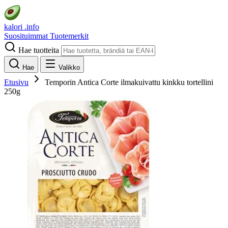
kalori
.info
Suosituimmat
Tuotemerkit
Hae tuotteita
Hae
Valikko
Etusivu
Temporin Antica Corte ilmakuivattu kinkku tortellini
250g