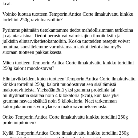
kcal.
Voinko luottaa tuotteen Temporin Antica Corte ilmakuivattu kinkku
tortellini 250g ravintoarvoihin?
Pyrimme pitämään tietokantamme tiedot mahdollisimman tarkkoina
ja ajantasaisina. Tiedot perustuvat valmistajien ilmoituksiin ja
julkisiin elintarviketietokantoihin. Koska tuotteiden reseptit voivat
muuttua, suosittelemme varmistamaan tarkat tiedot aina myös
suoraan tuotteen pakkauksesta.
Miten tuotteen Temporin Antica Corte ilmakuivattu kinkku tortellini
250g kalorit muodostuvat?
Elintarvikkeiden, kuten tuotteen Temporin Antica Corte ilmakuivattu
kinkku tortellini 250g, kalorit muodostuvat sen sisältämistä
makroravinteista. Yleissääntönä yksi gramma proteiinia tai
hiilihydraattia sisältää noin 4 kilokaloria (kcal), kun taas yksi
gramma rasvaa sisältää noin 9 kilokaloria. Näet tarkemman
kalorijakauman sivun yläosan makroravinnekaaviosta.
Onko Temporin Antica Corte ilmakuivattu kinkku tortellini 250g
proteiinipitoinen?
Kyllä, Temporin Antica Corte ilmakuivattu kinkku tortellini 250g