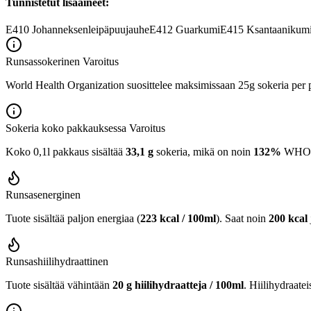
Tunnistetut lisäaineet:
E410
Johanneksenleipäpuujauhe
E412
Guarkumi
E415
Ksantaanikum
Runsassokerinen
Varoitus
World Health Organization suosittelee maksimissaan 25g sokeria per p
Sokeria koko pakkauksessa
Varoitus
Koko 0,1l pakkaus sisältää
33,1 g
sokeria, mikä on noin
132%
WHO:n 
Runsasenerginen
Tuote sisältää paljon energiaa (
223 kcal / 100ml
). Saat noin
200 kcal
Runsashiilihydraattinen
Tuote sisältää vähintään
20 g hiilihydraatteja / 100ml
. Hiilihydraatei