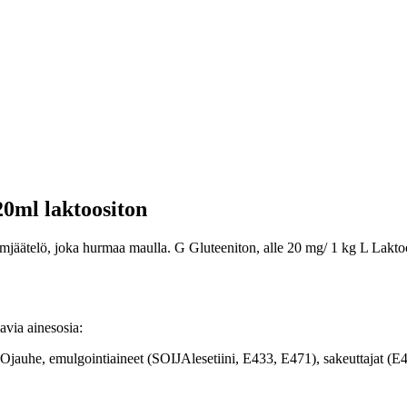
20ml laktoositon
mjäätelö, joka hurmaa maulla. G Gluteeniton, alle 20 mg/ 1 kg L Lakto
avia ainesosia:
he, emulgointiaineet (SOIJAlesetiini, E433, E471), sakeuttajat (E410