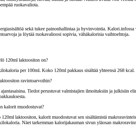
isempää ruokavaliota.
sisältöä sekä tukee painonhallintaa ja hyvinvointia. Kalori.infossa voit
toarvoja ja löytää ruokavalioosi sopivia, vähäkalorisia vaihtoehtoja.
elö 120ml laktoositon on?
 kilokaloria per 100ml. Koko 120ml pakkaus sisältää yhteensä 268 kcal.
aktoositon ravintoarvoihin?
tasaisina. Tiedot perustuvat valmistajien ilmoituksiin ja julkisiin elin
 pakkauksesta.
on kalorit muodostuvat?
120ml laktoositon, kalorit muodostuvat sen sisältämistä makroravinteista
 9 kilokaloria. Näet tarkemman kalorijakauman sivun yläosan makroravin