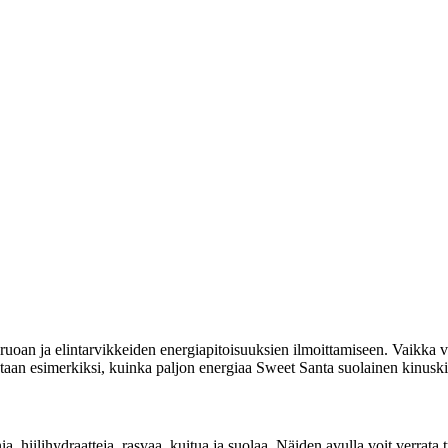
uoan ja elintarvikkeiden energiapitoisuuksien ilmoittamiseen. Vaikka vi
itetaan esimerkiksi, kuinka paljon energiaa Sweet Santa suolainen kinuski
ia, hiilihydraatteja, rasvaa, kuitua ja suolaa. Näiden avulla voit verrat