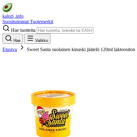
kalori
.info
Suosituimmat
Tuotemerkit
Hae tuotteita
Hae
Valikko
Etusivu
Sweet Santa suolainen kinuski jäätelö 120ml laktoositon