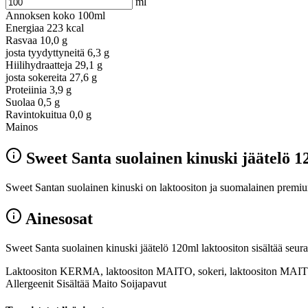
ml
Annoksen koko
100ml
Energiaa
223 kcal
Rasvaa
10,0 g
josta tyydyttyneitä
6,3 g
Hiilihydraatteja
29,1 g
josta sokereita
27,6 g
Proteiinia
3,9 g
Suolaa
0,5 g
Ravintokuitua
0,0 g
Mainos
Sweet Santa suolainen kinuski jäätelö 1
Sweet Santan suolainen kinuski on laktoositon ja suomalainen premiu
Ainesosat
Sweet Santa suolainen kinuski jäätelö 120ml laktoositon sisältää seura
Laktoositon KERMA, laktoositon MAITO, sokeri, laktoositon MAITOjau
Allergeenit Sisältää Maito Soijapavut