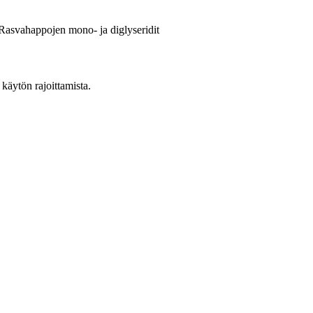
asvahappojen mono- ja diglyseridit
 käytön rajoittamista.