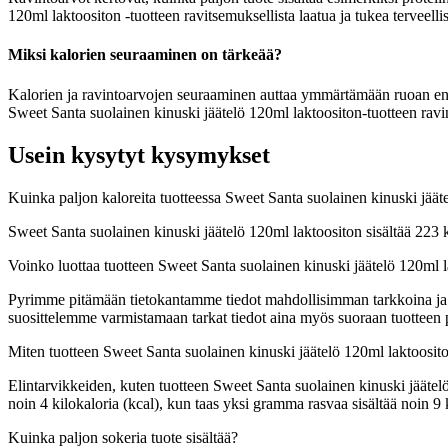
120ml laktoositon -tuotteen ravitsemuksellista laatua ja tukea terveell
Miksi kalorien seuraaminen on tärkeää?
Kalorien ja ravintoarvojen seuraaminen auttaa ymmärtämään ruoan energia
Sweet Santa suolainen kinuski jäätelö 120ml laktoositon-tuotteen ravin
Usein kysytyt kysymykset
Kuinka paljon kaloreita tuotteessa Sweet Santa suolainen kinuski jäät
Sweet Santa suolainen kinuski jäätelö 120ml laktoositon sisältää 223
Voinko luottaa tuotteen Sweet Santa suolainen kinuski jäätelö 120ml l
Pyrimme pitämään tietokantamme tiedot mahdollisimman tarkkoina ja ajan
suosittelemme varmistamaan tarkat tiedot aina myös suoraan tuotteen
Miten tuotteen Sweet Santa suolainen kinuski jäätelö 120ml laktoosit
Elintarvikkeiden, kuten tuotteen Sweet Santa suolainen kinuski jäätelö 
noin 4 kilokaloria (kcal), kun taas yksi gramma rasvaa sisältää noin
Kuinka paljon sokeria tuote sisältää?