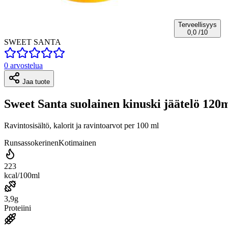
Terveellisyys
0,0
/10
SWEET SANTA
0 arvostelua
Jaa tuote
Sweet Santa suolainen kinuski jäätelö 120m
Ravintosisältö, kalorit ja ravintoarvot per 100 ml
Runsassokerinen
Kotimainen
223
kcal/100ml
3,9g
Proteiini