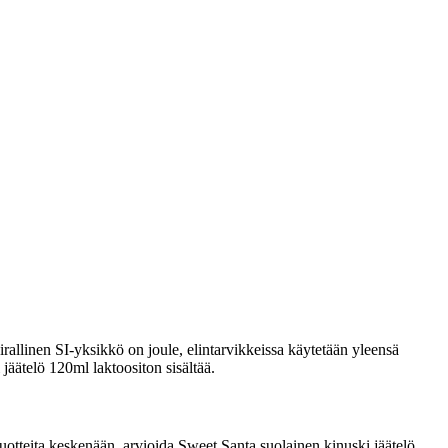
rallinen SI-yksikkö on joule, elintarvikkeissa käytetään yleensä
 jäätelö 120ml laktoositon sisältää.
a tuotteita keskenään, arvioida Sweet Santa suolainen kinuski jäätelö