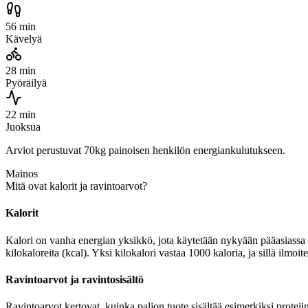
56 min
Kävelyä
28 min
Pyöräilyä
22 min
Juoksua
Arviot perustuvat 70kg painoisen henkilön energiankulutukseen.
Mainos
Mitä ovat kalorit ja ravintoarvot?
Kalorit
Kalori on vanha energian yksikkö, jota käytetään nykyään pääasiassa r
kilokaloreita (kcal). Yksi kilokalori vastaa 1000 kaloria, ja sillä ilmo
Ravintoarvot ja ravintosisältö
Ravintoarvot kertovat, kuinka paljon tuote sisältää esimerkiksi proteiin