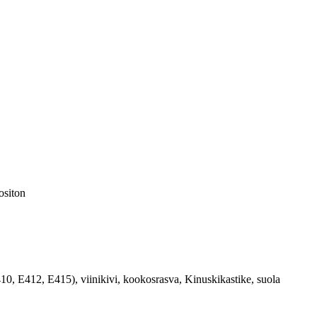
ositon
, E412, E415), viinikivi, kookosrasva, Kinuskikastike, suola