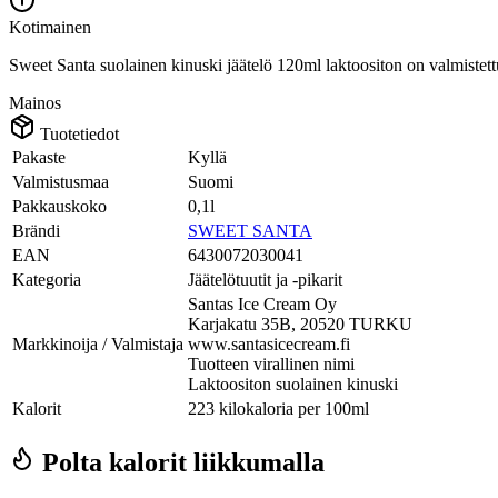
Kotimainen
Sweet Santa suolainen kinuski jäätelö 120ml laktoositon on valmistet
Mainos
Tuotetiedot
Pakaste
Kyllä
Valmistusmaa
Suomi
Pakkauskoko
0,1l
Brändi
SWEET SANTA
EAN
6430072030041
Kategoria
Jäätelötuutit ja -pikarit
Santas Ice Cream Oy
Karjakatu 35B, 20520 TURKU
Markkinoija / Valmistaja
www.santasicecream.fi
Tuotteen virallinen nimi
Laktoositon suolainen kinuski
Kalorit
223 kilokaloria per 100ml
Polta kalorit liikkumalla