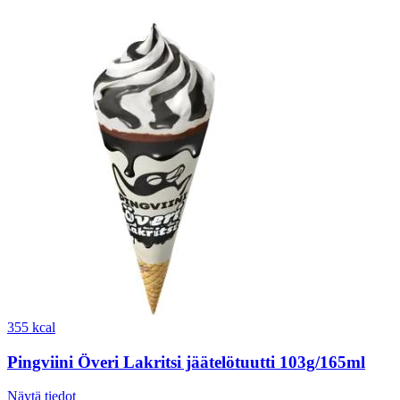
355 kcal
Pingviini Överi Lakritsi jäätelötuutti 103g/165ml
Näytä tiedot