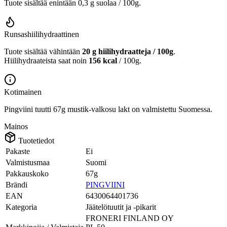
Tuote sisältää enintään 0,3 g suolaa / 100g.
Runsashiilihydraattinen
Tuote sisältää vähintään
20 g hiilihydraatteja / 100g
.
Hiilihydraateista saat noin
156 kcal
/ 100g.
Kotimainen
Pingviini tuutti 67g mustik-valkosu lakt on valmistettu Suomessa.
Mainos
Tuotetiedot
Pakaste
Ei
Valmistusmaa
Suomi
Pakkauskoko
67g
Brändi
PINGVIINI
EAN
6430064401736
Kategoria
Jäätelötuutit ja -pikarit
FRONERI FINLAND OY