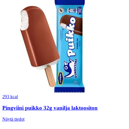
293 kcal
Pingviini puikko 32g vanilja laktoositon
Näytä tiedot