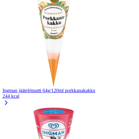
Ingman jäätelötuutti 64g/120ml porkkanakakku
244 kcal