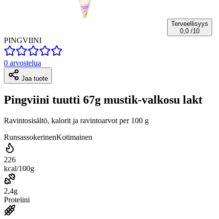
Terveellisyys
0,0
/10
PINGVIINI
0 arvostelua
Jaa tuote
Pingviini tuutti 67g mustik-valkosu lakt
Ravintosisältö, kalorit ja ravintoarvot per 100 g
Runsassokerinen
Kotimainen
226
kcal/100g
2,4g
Proteiini