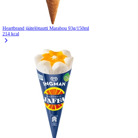
Heartbrand jäätelötuutti Marabou 93g/150ml
214 kcal