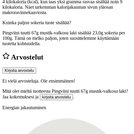
4 kilokaloria (kcal), kun taas yksi gramma rasvaa sisältää noin 9
kilokaloria. Näet tarkemman kalorijakauman sivun yläosan
makroravinnekaaviosta.
Kuinka paljon sokeria tuote sisältää?
Pingviini tuutti 67g mustik-valkosu lakt sisältää 23,0g sokeria per
100g.
Tämä on melko paljon, joten suosittelemme käyttämään
tuotetta kohtuudella.
Arvostelut
Kirjoita arvostelu
Ei vielä arvosteluja. Ole ensimmäinen!
Mitä olet mieltä tuotteesta Pingviini tuutti 67g mustik-valkosu lakt?
Jaa kokemuksesi ja
.
kirjoita arvostelu
Energian jakautuminen