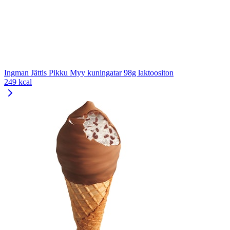
Ingman Jättis Pikku Myy kuningatar 98g laktoositon
249 kcal