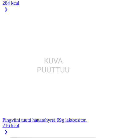
284 kcal
Pingviini tuutti hattarahyrrä 69g laktoositon
216 kcal