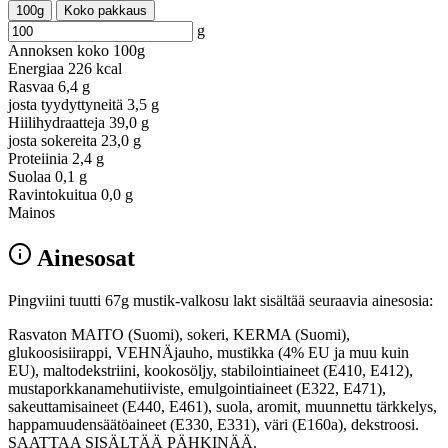
100g
Koko pakkaus
g
Annoksen koko
100g
Energiaa
226 kcal
Rasvaa
6,4 g
josta tyydyttyneitä
3,5 g
Hiilihydraatteja
39,0 g
josta sokereita
23,0 g
Proteiinia
2,4 g
Suolaa
0,1 g
Ravintokuitua
0,0 g
Mainos
Ainesosat
Pingviini tuutti 67g mustik-valkosu lakt sisältää seuraavia ainesosia:
Rasvaton MAITO (Suomi), sokeri, KERMA (Suomi),
glukoosisiirappi, VEHNÄjauho, mustikka (4% EU ja muu kuin
EU), maltodekstriini, kookosöljy, stabilointiaineet (E410, E412),
mustaporkkanamehutiiviste, emulgointiaineet (E322, E471),
sakeuttamisaineet (E440, E461), suola, aromit, muunnettu tärkkelys,
happamuudensäätöaineet (E330, E331), väri (E160a), dekstroosi.
SAATTAA SISÄLTÄÄ PÄHKINÄÄ.