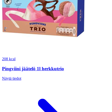
208 kcal
Pingviini jäätelö 1l herkkutrio
Näytä tiedot