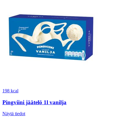
198 kcal
Pingviini jäätelö 1l vanilja
Näytä tiedot