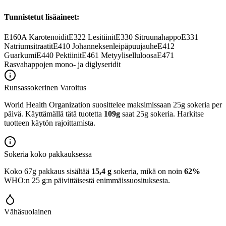
Tunnistetut lisäaineet:
E160A
Karotenoidit
E322
Lesitiinit
E330
Sitruunahappo
E331
Natriumsitraatit
E410
Johanneksenleipäpuujauhe
E412
Guarkumi
E440
Pektiinit
E461
Metyyliselluloosa
E471
Rasvahappojen mono- ja diglyseridit
Runsassokerinen
Varoitus
World Health Organization suosittelee maksimissaan 25g sokeria per
päivä. Käyttämällä tätä tuotetta
109g
saat 25g sokeria. Harkitse
tuotteen käytön rajoittamista.
Sokeria koko pakkauksessa
Koko 67g pakkaus sisältää
15,4 g
sokeria, mikä on noin
62%
WHO:n 25 g:n päivittäisestä enimmäissuosituksesta.
Vähäsuolainen