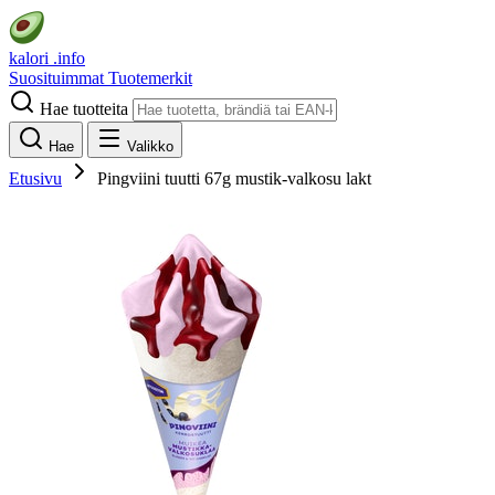
kalori
.info
Suosituimmat
Tuotemerkit
Hae tuotteita
Hae
Valikko
Etusivu
Pingviini tuutti 67g mustik-valkosu lakt