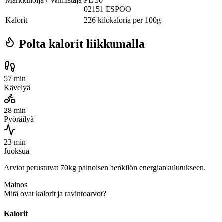
Markkinoija / Valmistaja
PL 50
02151 ESPOO
Kalorit
226 kilokaloria per 100g
Polta kalorit liikkumalla
57 min
Kävelyä
28 min
Pyöräilyä
23 min
Juoksua
Arviot perustuvat 70kg painoisen henkilön energiankulutukseen.
Mainos
Mitä ovat kalorit ja ravintoarvot?
Kalorit