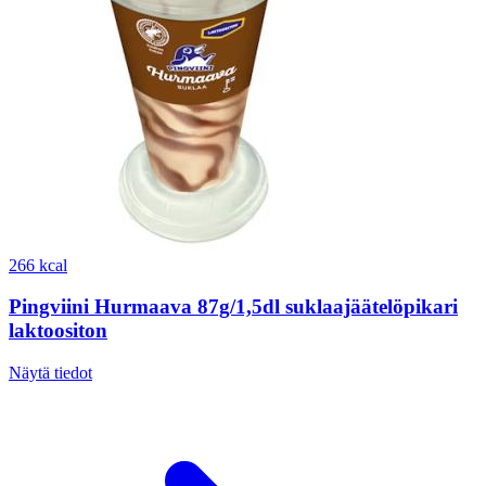
266 kcal
Pingviini Hurmaava 87g/1,5dl suklaajäätelöpikari
laktoositon
Näytä tiedot