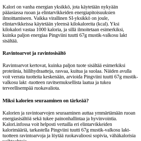
Kalori on vanha energian yksikkö, jota käytetään nykyään
pääasiassa ruoan ja elintarvikkeiden energiapitoisuuksien
ilmoittamiseen. Vaikka virallinen SI-yksikkö on joule,
elintarvikkeissa käytetään yleensä kilokaloreita (kcal). Yksi
kilokalori vastaa 1000 kaloria, ja sillä ilmoitetaan esimerkiksi,
kuinka paljon energiaa Pingviini tuutti 67g mustik-valkosu lakt
sisältää.
Ravintoarvot ja ravintosisältö
Ravintoarvot kertovat, kuinka paljon tuote sisältää esimerkiksi
proteiinia, hiilihydraatteja, rasvaa, kuitua ja suolaa. Näiden avulla
voit verrata tuotteita keskenään, arvioida Pingviini tuutti 67g mustik-
valkosu lakt -tuotteen ravitsemuksellista laatua ja tukea
terveellisempää ruokavaliota.
Miksi kalorien seuraaminen on tärkeää?
Kalorien ja ravintoarvojen seuraaminen auttaa ymmärtämään ruoan
energiasisältöä sekä tukee painonhallintaa ja hyvinvointia.
Kalori.infossa voit helposti vertailla eri elintarvikkeiden
kalorimääriä, tarkastella Pingviini tuutti 67g mustik-valkosu lakt-
tuotteen ravintoarvoja ja löytää ruokavalioosi sopivia, vähäkalorisia