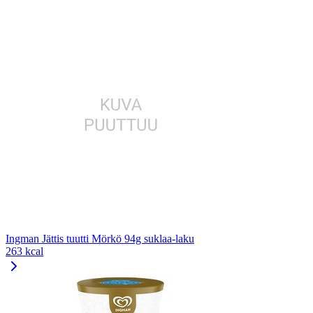
Ingman Jättis tuutti Mörkö 94g suklaa-laku
263 kcal