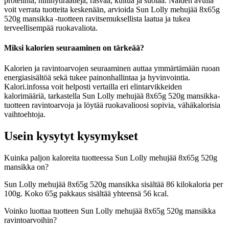
proteiinia, hiilihydraatteja, rasvaa, kuitua ja suolaa. Näiden avulla
voit verrata tuotteita keskenään, arvioida Sun Lolly mehujää 8x65g
520g mansikka -tuotteen ravitsemuksellista laatua ja tukea
terveellisempää ruokavaliota.
Miksi kalorien seuraaminen on tärkeää?
Kalorien ja ravintoarvojen seuraaminen auttaa ymmärtämään ruoan
energiasisältöä sekä tukee painonhallintaa ja hyvinvointia.
Kalori.infossa voit helposti vertailla eri elintarvikkeiden
kalorimääriä, tarkastella Sun Lolly mehujää 8x65g 520g mansikka-
tuotteen ravintoarvoja ja löytää ruokavalioosi sopivia, vähäkalorisia
vaihtoehtoja.
Usein kysytyt kysymykset
Kuinka paljon kaloreita tuotteessa Sun Lolly mehujää 8x65g 520g
mansikka on?
Sun Lolly mehujää 8x65g 520g mansikka sisältää 86 kilokaloria per
100g. Koko 65g pakkaus sisältää yhteensä 56 kcal.
Voinko luottaa tuotteen Sun Lolly mehujää 8x65g 520g mansikka
ravintoarvoihin?