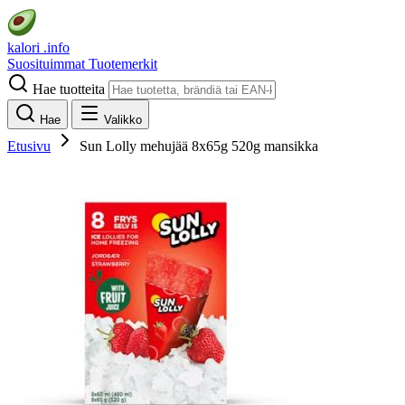
kalori
.info
Suosituimmat
Tuotemerkit
Hae tuotteita
Hae
Valikko
Etusivu
Sun Lolly mehujää 8x65g 520g mansikka