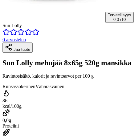
Terveellisyys
0,0
/10
Sun Lolly
0 arvostelua
Jaa tuote
Sun Lolly mehujää 8x65g 520g mansikka
Ravintosisältö, kalorit ja ravintoarvot per 100 g
Runsassokerinen
Vähärasvainen
86
kcal/100g
0,0g
Proteiini