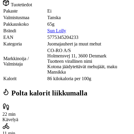
Tuotetiedot
Pakaste
Ei
Valmistusmaa
Tanska
Pakkauskoko
65g
Brändi
Sun Lolly
EAN
5775345204233
Kategoria
Juomajauheet ja muut mehut
CO-RO A/S
Holmensvej 11, 3600 Denmark
Markkinoija /
Tuotteen virallinen nimi
Valmistaja
Kotona jäädytettävät mehujäät, maku
Mansikka
Kalorit
86 kilokaloria per 100g
Polta kalorit liikkumalla
22 min
Kävelyä
11 min