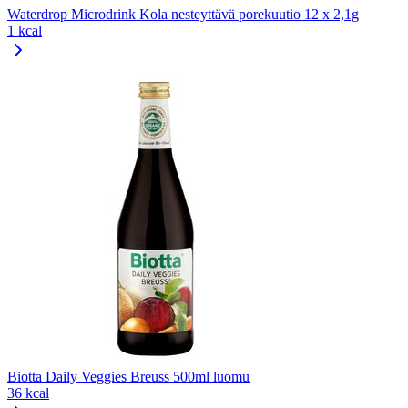
Waterdrop Microdrink Kola nesteyttävä porekuutio 12 x 2,1g
1 kcal
Biotta Daily Veggies Breuss 500ml luomu
36 kcal