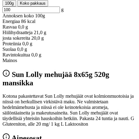
100g
Koko pakkaus
g
Annoksen koko
100g
Energiaa
86 kcal
Rasvaa
0,0 g
Hiilihydraatteja
21,0 g
josta sokereita
20,0 g
Proteiinia
0,0 g
Suolaa
0,0 g
Ravintokuitua
0,0 g
Mainos
Sun Lolly mehujää 8x65g 520g
mansikka
Kotona pakastettavat Sun Lolly mehujäät ovat kolmionmuotoisia ja
niissä on herkullisen virkistävä maku. Ne valmistetaan
hedelmämehusta ja niissä ei ole keinotekoisia aromeja,
säilöntäaineita ja makeutusaineita. Sun Lolly mehujäät ovat
täydellisiä yhteisiin hauskoihin hetkiin. Pakasta 24 tuntia ja nauti. G
Gluteeniton, alle 20 mg/ 1 kg L Laktoositon
Ainesosat