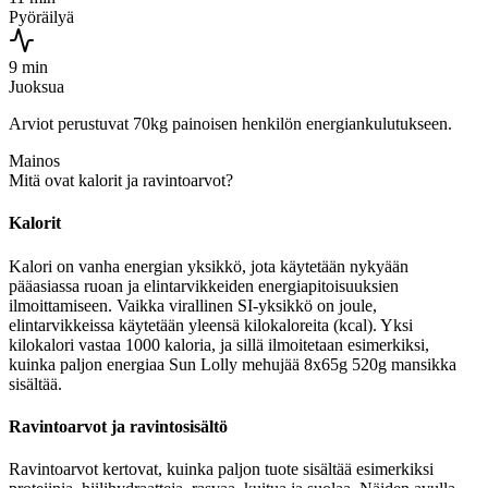
Pyöräilyä
9 min
Juoksua
Arviot perustuvat 70kg painoisen henkilön energiankulutukseen.
Mainos
Mitä ovat kalorit ja ravintoarvot?
Kalorit
Kalori on vanha energian yksikkö, jota käytetään nykyään
pääasiassa ruoan ja elintarvikkeiden energiapitoisuuksien
ilmoittamiseen. Vaikka virallinen SI-yksikkö on joule,
elintarvikkeissa käytetään yleensä kilokaloreita (kcal). Yksi
kilokalori vastaa 1000 kaloria, ja sillä ilmoitetaan esimerkiksi,
kuinka paljon energiaa Sun Lolly mehujää 8x65g 520g mansikka
sisältää.
Ravintoarvot ja ravintosisältö
Ravintoarvot kertovat, kuinka paljon tuote sisältää esimerkiksi