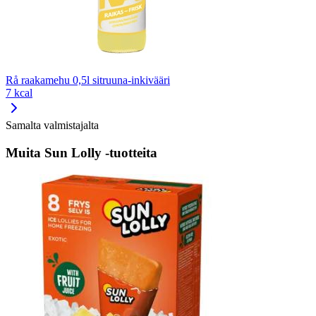
Rå raakamehu 0,5l sitruuna-inkivääri
7 kcal
Samalta valmistajalta
Muita Sun Lolly -tuotteita