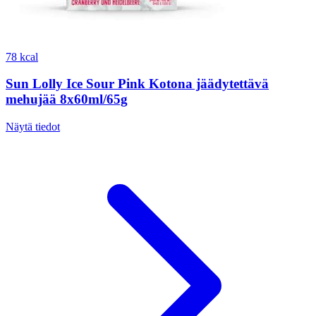
78 kcal
Sun Lolly Ice Sour Pink Kotona jäädytettävä
mehujää 8x60ml/65g
Näytä tiedot