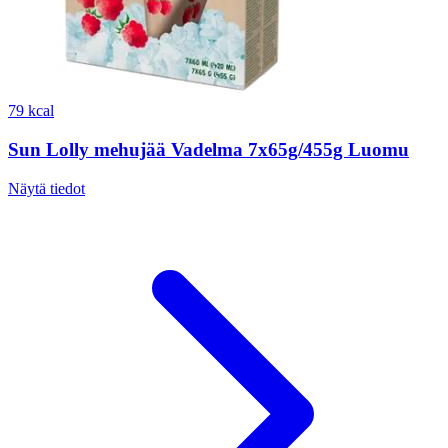
79 kcal
Sun Lolly mehujää Vadelma 7x65g/455g Luomu
Näytä tiedot