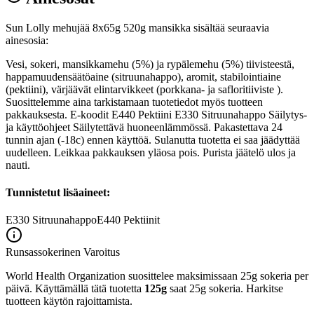
Sun Lolly mehujää 8x65g 520g mansikka sisältää seuraavia
ainesosia:
Vesi, sokeri, mansikkamehu (5%) ja rypälemehu (5%) tiivisteestä,
happamuudensäätöaine (sitruunahappo), aromit, stabilointiaine
(pektiini), värjäävät elintarvikkeet (porkkana- ja safloritiiviste ).
Suosittelemme aina tarkistamaan tuotetiedot myös tuotteen
pakkauksesta. E-koodit E440 Pektiini E330 Sitruunahappo Säilytys-
ja käyttöohjeet Säilytettävä huoneenlämmössä. Pakastettava 24
tunnin ajan (-18c) ennen käyttöä. Sulanutta tuotetta ei saa jäädyttää
uudelleen. Leikkaa pakkauksen yläosa pois. Purista jäätelö ulos ja
nauti.
Tunnistetut lisäaineet:
E330
Sitruunahappo
E440
Pektiinit
Runsassokerinen
Varoitus
World Health Organization suosittelee maksimissaan 25g sokeria per
päivä. Käyttämällä tätä tuotetta
125g
saat 25g sokeria. Harkitse
tuotteen käytön rajoittamista.