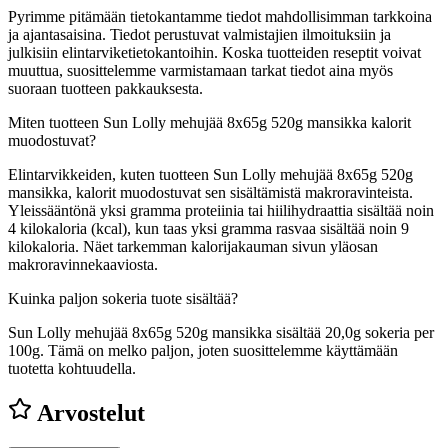
Pyrimme pitämään tietokantamme tiedot mahdollisimman tarkkoina
ja ajantasaisina. Tiedot perustuvat valmistajien ilmoituksiin ja
julkisiin elintarviketietokantoihin. Koska tuotteiden reseptit voivat
muuttua, suosittelemme varmistamaan tarkat tiedot aina myös
suoraan tuotteen pakkauksesta.
Miten tuotteen Sun Lolly mehujää 8x65g 520g mansikka kalorit
muodostuvat?
Elintarvikkeiden, kuten tuotteen Sun Lolly mehujää 8x65g 520g
mansikka, kalorit muodostuvat sen sisältämistä makroravinteista.
Yleissääntönä yksi gramma proteiinia tai hiilihydraattia sisältää noin
4 kilokaloria (kcal), kun taas yksi gramma rasvaa sisältää noin 9
kilokaloria. Näet tarkemman kalorijakauman sivun yläosan
makroravinnekaaviosta.
Kuinka paljon sokeria tuote sisältää?
Sun Lolly mehujää 8x65g 520g mansikka sisältää 20,0g sokeria per
100g.
Tämä on melko paljon, joten suosittelemme käyttämään
tuotetta kohtuudella.
Arvostelut