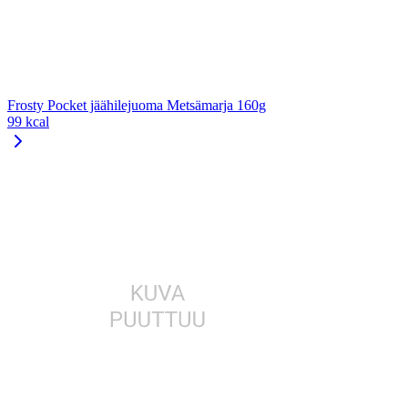
Frosty Pocket jäähilejuoma Metsämarja 160g
99 kcal