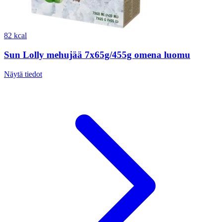
82 kcal
Sun Lolly mehujää 7x65g/455g omena luomu
Näytä tiedot