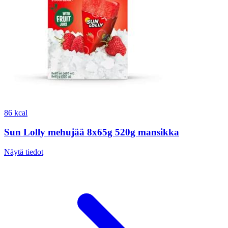
86 kcal
Sun Lolly mehujää 8x65g 520g mansikka
Näytä tiedot