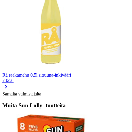
Rå raakamehu 0,5l sitruuna-inkivääri
7 kcal
Samalta valmistajalta
Muita Sun Lolly -tuotteita