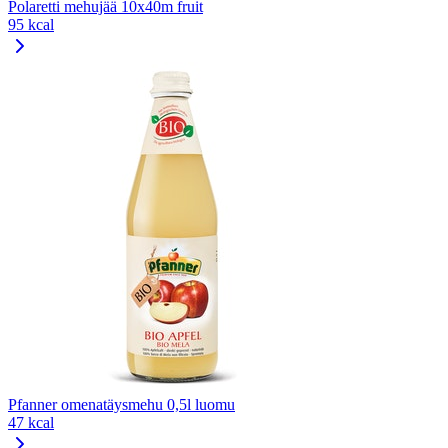
Polaretti mehujää 10x40m fruit
95 kcal
Pfanner omenatäysmehu 0,5l luomu
47 kcal