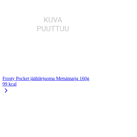
Frosty Pocket jäähilejuoma Metsämarja 160g
99 kcal