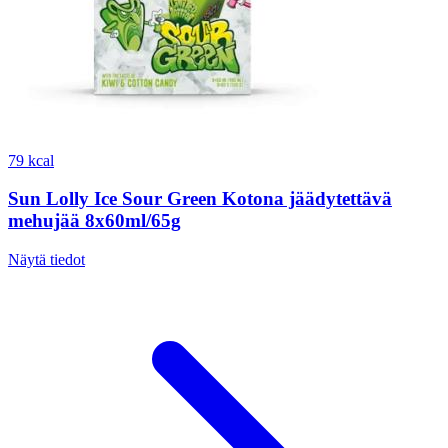
79 kcal
Sun Lolly Ice Sour Green Kotona jäädytettävä
mehujää 8x60ml/65g
Näytä tiedot