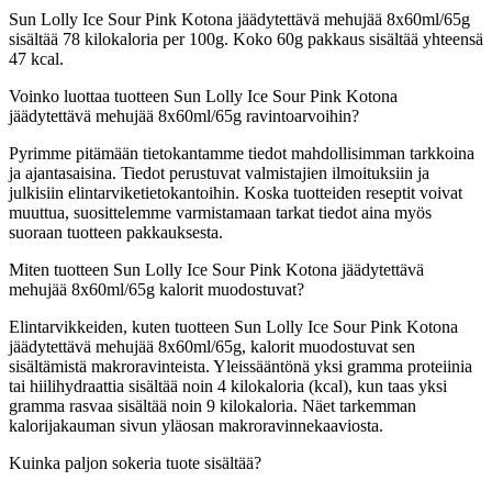
Sun Lolly Ice Sour Pink Kotona jäädytettävä mehujää 8x60ml/65g
sisältää 78 kilokaloria per 100g. Koko 60g pakkaus sisältää yhteensä
47 kcal.
Voinko luottaa tuotteen Sun Lolly Ice Sour Pink Kotona
jäädytettävä mehujää 8x60ml/65g ravintoarvoihin?
Pyrimme pitämään tietokantamme tiedot mahdollisimman tarkkoina
ja ajantasaisina. Tiedot perustuvat valmistajien ilmoituksiin ja
julkisiin elintarviketietokantoihin. Koska tuotteiden reseptit voivat
muuttua, suosittelemme varmistamaan tarkat tiedot aina myös
suoraan tuotteen pakkauksesta.
Miten tuotteen Sun Lolly Ice Sour Pink Kotona jäädytettävä
mehujää 8x60ml/65g kalorit muodostuvat?
Elintarvikkeiden, kuten tuotteen Sun Lolly Ice Sour Pink Kotona
jäädytettävä mehujää 8x60ml/65g, kalorit muodostuvat sen
sisältämistä makroravinteista. Yleissääntönä yksi gramma proteiinia
tai hiilihydraattia sisältää noin 4 kilokaloria (kcal), kun taas yksi
gramma rasvaa sisältää noin 9 kilokaloria. Näet tarkemman
kalorijakauman sivun yläosan makroravinnekaaviosta.
Kuinka paljon sokeria tuote sisältää?