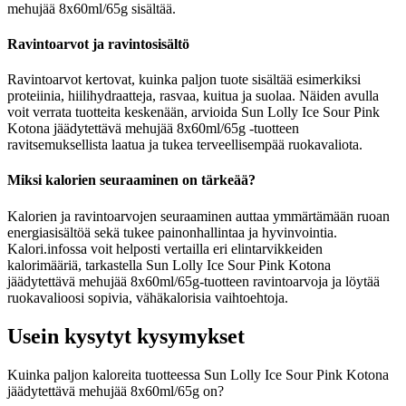
mehujää 8x60ml/65g sisältää.
Ravintoarvot ja ravintosisältö
Ravintoarvot kertovat, kuinka paljon tuote sisältää esimerkiksi
proteiinia, hiilihydraatteja, rasvaa, kuitua ja suolaa. Näiden avulla
voit verrata tuotteita keskenään, arvioida Sun Lolly Ice Sour Pink
Kotona jäädytettävä mehujää 8x60ml/65g -tuotteen
ravitsemuksellista laatua ja tukea terveellisempää ruokavaliota.
Miksi kalorien seuraaminen on tärkeää?
Kalorien ja ravintoarvojen seuraaminen auttaa ymmärtämään ruoan
energiasisältöä sekä tukee painonhallintaa ja hyvinvointia.
Kalori.infossa voit helposti vertailla eri elintarvikkeiden
kalorimääriä, tarkastella Sun Lolly Ice Sour Pink Kotona
jäädytettävä mehujää 8x60ml/65g-tuotteen ravintoarvoja ja löytää
ruokavalioosi sopivia, vähäkalorisia vaihtoehtoja.
Usein kysytyt kysymykset
Kuinka paljon kaloreita tuotteessa Sun Lolly Ice Sour Pink Kotona
jäädytettävä mehujää 8x60ml/65g on?