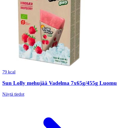
79 kcal
Sun Lolly mehujää Vadelma 7x65g/455g Luomu
Näytä tiedot