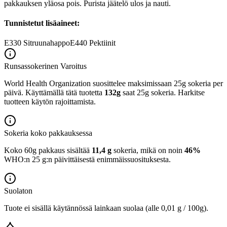
pakkauksen yläosa pois. Purista jäätelö ulos ja nauti.
Tunnistetut lisäaineet:
E330
Sitruunahappo
E440
Pektiinit
Runsassokerinen
Varoitus
World Health Organization suosittelee maksimissaan 25g sokeria per
päivä. Käyttämällä tätä tuotetta
132g
saat 25g sokeria. Harkitse
tuotteen käytön rajoittamista.
Sokeria koko pakkauksessa
Koko 60g pakkaus sisältää
11,4 g
sokeria, mikä on noin
46%
WHO:n 25 g:n päivittäisestä enimmäissuosituksesta.
Suolaton
Tuote ei sisällä käytännössä lainkaan suolaa (alle 0,01 g / 100g).