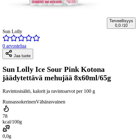
Terveellisyys
0,0
/10
Sun Lolly
0 arvostelua
Jaa tuote
Sun Lolly Ice Sour Pink Kotona
jäädytettävä mehujää 8x60ml/65g
Ravintosisältö, kalorit ja ravintoarvot per 100 g
Runsassokerinen
Vähärasvainen
78
kcal/100g
0,0g