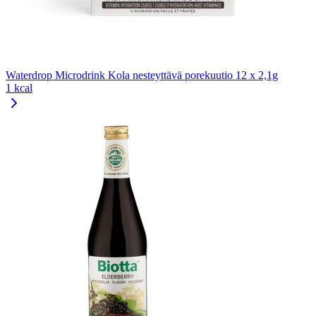
Waterdrop Microdrink Kola nesteyttävä porekuutio 12 x 2,1g
1 kcal