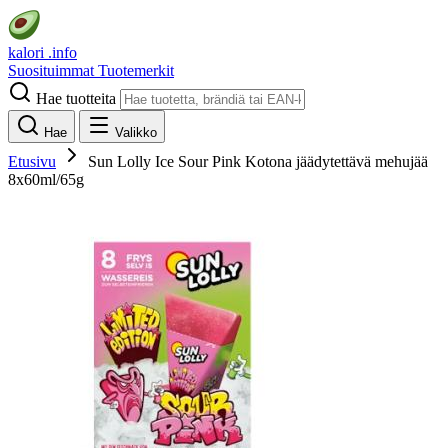
kalori
.info
Suosituimmat
Tuotemerkit
Hae tuotteita
Hae
Valikko
Etusivu
Sun Lolly Ice Sour Pink Kotona jäädytettävä mehujää
8x60ml/65g