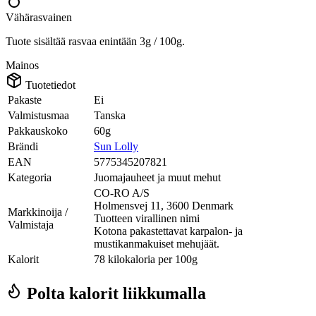
Vähärasvainen
Tuote sisältää rasvaa enintään 3g / 100g.
Mainos
Tuotetiedot
Pakaste
Ei
Valmistusmaa
Tanska
Pakkauskoko
60g
Brändi
Sun Lolly
EAN
5775345207821
Kategoria
Juomajauheet ja muut mehut
CO-RO A/S
Holmensvej 11, 3600 Denmark
Markkinoija /
Tuotteen virallinen nimi
Valmistaja
Kotona pakastettavat karpalon- ja
mustikanmakuiset mehujäät.
Kalorit
78 kilokaloria per 100g
Polta kalorit liikkumalla