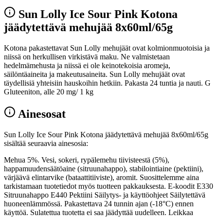
Sun Lolly Ice Sour Pink Kotona
jäädytettävä mehujää 8x60ml/65g
Kotona pakastettavat Sun Lolly mehujäät ovat kolmionmuotoisia ja
niissä on herkullisen virkistävä maku. Ne valmistetaan
hedelmämehusta ja niissä ei ole keinotekoisia aromeja,
säilöntäaineita ja makeutusaineita. Sun Lolly mehujäät ovat
täydellisiä yhteisiin hauskoihin hetkiin. Pakasta 24 tuntia ja nauti. G
Gluteeniton, alle 20 mg/ 1 kg
Ainesosat
Sun Lolly Ice Sour Pink Kotona jäädytettävä mehujää 8x60ml/65g
sisältää seuraavia ainesosia:
Mehua 5%. Vesi, sokeri, rypälemehu tiivisteestä (5%),
happamuudensäätöaine (sitruunahappo), stabilointiaine (pektiini),
värjäävä elintarvike (bataattitiiviste), aromit. Suosittelemme aina
tarkistamaan tuotetiedot myös tuotteen pakkauksesta. E-koodit E330
Sitruunahappo E440 Pektiini Säilytys- ja käyttöohjeet Säilytettävä
huoneenlämmössä. Pakastettava 24 tunnin ajan (-18°C) ennen
käyttöä. Sulatettua tuotetta ei saa jäädyttää uudelleen. Leikkaa