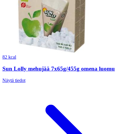
82 kcal
Sun Lolly mehujää 7x65g/455g omena luomu
Näytä tiedot