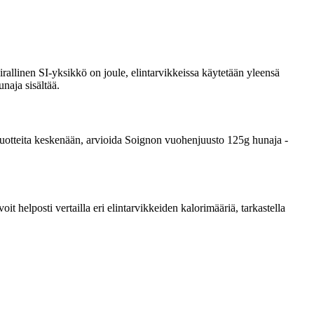
rallinen SI-yksikkö on joule, elintarvikkeissa käytetään yleensä
naja sisältää.
ta tuotteita keskenään, arvioida Soignon vuohenjuusto 125g hunaja -
 helposti vertailla eri elintarvikkeiden kalorimääriä, tarkastella