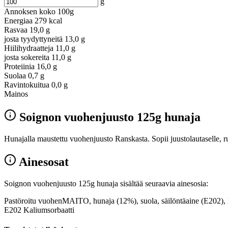
g
Annoksen koko
100g
Energiaa
279 kcal
Rasvaa
19,0 g
josta tyydyttyneitä
13,0 g
Hiilihydraatteja
11,0 g
josta sokereita
11,0 g
Proteiinia
16,0 g
Suolaa
0,7 g
Ravintokuitua
0,0 g
Mainos
Soignon vuohenjuusto 125g hunaja
Hunajalla maustettu vuohenjuusto Ranskasta. Sopii juustolautaselle, ruo
Ainesosat
Soignon vuohenjuusto 125g hunaja sisältää seuraavia ainesosia:
Pastöroitu vuohenMAITO, hunaja (12%), suola, säilöntäaine (E202), h
E202 Kaliumsorbaatti