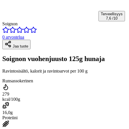
Terveellisyys
7,6
/10
Soignon
0 arvostelua
Jaa tuote
Soignon vuohenjuusto 125g hunaja
Ravintosisältö, kalorit ja ravintoarvot per 100 g
Runsassokerinen
279
kcal/100g
16,0g
Proteiini