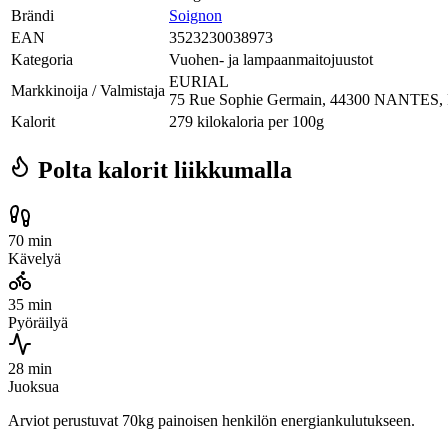
Brändi
Soignon
EAN
3523230038973
Kategoria
Vuohen- ja lampaanmaitojuustot
EURIAL
Markkinoija / Valmistaja
75 Rue Sophie Germain, 44300 NANTES,
Kalorit
279 kilokaloria per 100g
Polta kalorit liikkumalla
70 min
Kävelyä
35 min
Pyöräilyä
28 min
Juoksua
Arviot perustuvat 70kg painoisen henkilön energiankulutukseen.