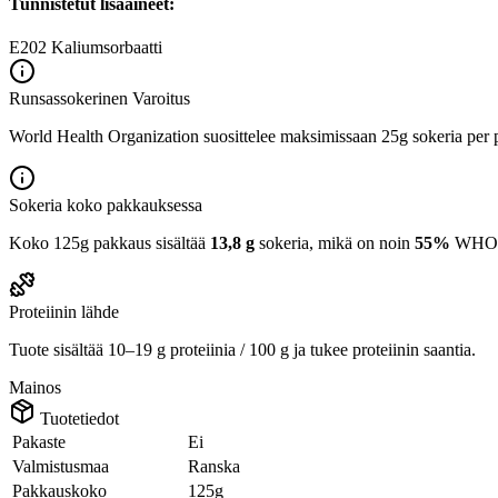
Tunnistetut lisäaineet:
E202
Kaliumsorbaatti
Runsassokerinen
Varoitus
World Health Organization suosittelee maksimissaan 25g sokeria per p
Sokeria koko pakkauksessa
Koko 125g pakkaus sisältää
13,8 g
sokeria, mikä on noin
55%
WHO:n 
Proteiinin lähde
Tuote sisältää 10–19 g proteiinia / 100 g ja tukee proteiinin saantia.
Mainos
Tuotetiedot
Pakaste
Ei
Valmistusmaa
Ranska
Pakkauskoko
125g