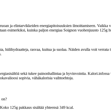
uoan ja elintarvikkeiden energiapitoisuuksien ilmoittamiseen. Vaikka vi
oitetaan esimerkiksi, kuinka paljon energiaa Soignon vuohenjuusto 125g hu
nia, hiilihydraatteja, rasvaa, kuitua ja suolaa. Näiden avulla voit verra
.
sisältöä sekä tukee painonhallintaa ja hyvinvointia. Kalori.infossa voit
kavalioosi sopivia, vähäkalorisia vaihtoehtoja.
a on?
 Koko 125g pakkaus sisältää yhteensä 349 kcal.