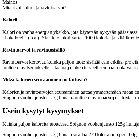
Mainos
Mitä ovat kalorit ja ravintoarvot?
Kalorit
Kalori on vanha energian yksikkö, jota käytetään nykyään pääasiassa r
kilokaloreita (kcal). Yksi kilokalori vastaa 1000 kaloria, ja sillä ilm
Ravintoarvot ja ravintosisältö
Ravintoarvot kertovat, kuinka paljon tuote sisältää esimerkiksi proteii
tuotteen ravitsemuksellista laatua ja tukea terveellisempää ruokavaliota
Miksi kalorien seuraaminen on tärkeää?
Kalorien ja ravintoarvojen seuraaminen auttaa ymmärtämään ruoan energia
Soignon vuohenjuusto 125g hunaja-tuotteen ravintoarvoja ja löytää ruo
Usein kysytyt kysymykset
Kuinka paljon kaloreita tuotteessa Soignon vuohenjuusto 125g hunaj
Soignon vuohenjuusto 125g hunaja sisältää 279 kilokaloria per 100g.