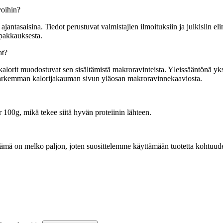
voihin?
tasaisina. Tiedot perustuvat valmistajien ilmoituksiin ja julkisiin elin
 pakkauksesta.
at?
orit muodostuvat sen sisältämistä makroravinteista. Yleissääntönä yksi g
t tarkemman kalorijakauman sivun yläosan makroravinnekaaviosta.
 100g, mikä tekee siitä hyvän proteiinin lähteen.
ämä on melko paljon, joten suosittelemme käyttämään tuotetta kohtuude