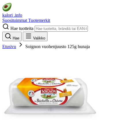
kalori
.info
Suosituimmat
Tuotemerkit
Hae tuotteita
Hae
Valikko
Etusivu
Soignon vuohenjuusto 125g hunaja