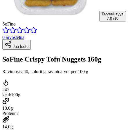
Terveellisyys
7,0
/10
SoFine
0 arvostelua
Jaa tuote
SoFine Crispy Tofu Nuggets 160g
Ravintosisältö, kalorit ja ravintoarvot per 100 g
247
kcal/100g
13,0g
Proteiini
14,0g