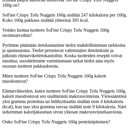
160g on?
SoFine Crispy Tofu Nuggets 160g sisältää 247 kilokaloria per 100g.
Koko 160g pakkaus sisältää yhteensä 395 kcal.
Voinko luottaa tuotteen SoFine Crispy Tofu Nuggets 160g
ravintoarvoihin?
Pyrimme pitämään tietokantamme tiedot mahdollisimman tarkkoina
ja ajantasaisina. Tiedot perustuvat valmistajien ilmoituksiin ja
julkisiin elintarviketietokantoihin. Koska tuotteiden reseptit voivat
muuttua, suosittelemme varmistamaan tarkat tiedot aina myös
suoraan tuotteen pakkauksesta.
Miten tuotteen SoFine Crispy Tofu Nuggets 160g kalorit
muodostuvat?
Elintarvikkeiden, kuten tuotteen SoFine Crispy Tofu Nuggets 160g,
kalorit muodostuvat sen sisältämistä makroravinteista. Yleissääntönä
yksi gramma proteiinia tai hiilihydraattia sisältää noin 4 kilokaloria
(kcal), kun taas yksi gramma rasvaa sisältää noin 9 kilokaloria. Näet
tarkemman kalorijakauman sivun yläosan makroravinnekaaviosta.
Onko SoFine Crispy Tofu Nuggets 160g proteiinipitoinen?