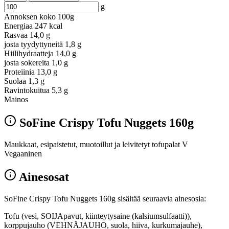
g
Annoksen koko
100g
Energiaa
247 kcal
Rasvaa
14,0 g
josta tyydyttyneitä
1,8 g
Hiilihydraatteja
14,0 g
josta sokereita
1,0 g
Proteiinia
13,0 g
Suolaa
1,3 g
Ravintokuitua
5,3 g
Mainos
SoFine Crispy Tofu Nuggets 160g
Maukkaat, esipaistetut, muotoillut ja leivitetyt tofupalat V
Vegaaninen
Ainesosat
SoFine Crispy Tofu Nuggets 160g sisältää seuraavia ainesosia:
Tofu (vesi, SOIJApavut, kiinteytysaine (kalsiumsulfaatti)),
korppujauho (VEHNÄJAUHO, suola, hiiva, kurkumajauhe),