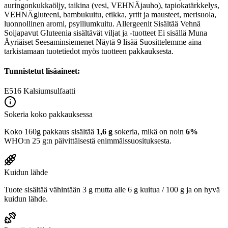
auringonkukkaöljy, taikina (vesi, VEHNÄjauho), tapiokatärkkelys,
VEHNÄgluteeni, bambukuitu, etikka, yrtit ja mausteet, merisuola,
luonnollinen aromi, psylliumkuitu. Allergeenit Sisältää Vehnä
Soijapavut Gluteenia sisältävät viljat ja -tuotteet Ei sisällä Muna
Äyriäiset Seesaminsiemenet Näytä 9 lisää Suosittelemme aina
tarkistamaan tuotetiedot myös tuotteen pakkauksesta.
Tunnistetut lisäaineet:
E516
Kalsiumsulfaatti
Sokeria koko pakkauksessa
Koko 160g pakkaus sisältää
1,6 g
sokeria, mikä on noin
6%
WHO:n 25 g:n päivittäisestä enimmäissuosituksesta.
Kuidun lähde
Tuote sisältää vähintään 3 g mutta alle 6 g kuitua / 100 g ja on hyvä
kuidun lähde.