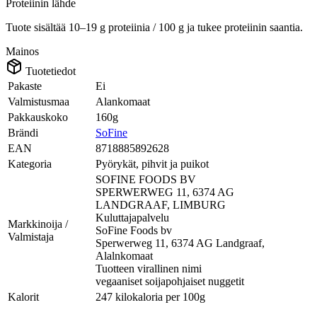
Proteiinin lähde
Tuote sisältää 10–19 g proteiinia / 100 g ja tukee proteiinin saantia.
Mainos
Tuotetiedot
Pakaste
Ei
Valmistusmaa
Alankomaat
Pakkauskoko
160g
Brändi
SoFine
EAN
8718885892628
Kategoria
Pyörykät, pihvit ja puikot
SOFINE FOODS BV
SPERWERWEG 11, 6374 AG
LANDGRAAF, LIMBURG
Kuluttajapalvelu
Markkinoija /
SoFine Foods bv
Valmistaja
Sperwerweg 11, 6374 AG Landgraaf,
Alalnkomaat
Tuotteen virallinen nimi
vegaaniset soijapohjaiset nuggetit
Kalorit
247 kilokaloria per 100g