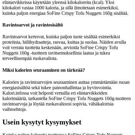
elintarvikkeissa käytetään yleensä kilokaloreita (kcal). Yksi
kilokalori vastaa 1000 kaloria, ja sillä ilmoitetaan esimerkiksi,
kuinka paljon energiaa SoFine Crispy Tofu Nuggets 160g sisältää.
Ravintoarvot ja ravintosisältö
Ravintoarvot kertovat, kuinka paljon tuote sisältää esimerkiksi
proteiinia, hiilihydraatteja, rasvaa, kuitua ja suolaa. Näiden avulla
voit verrata tuotteita keskenään, arvioida SoFine Crispy Tofu
Nuggets 160g -tuotteen ravitsemuksellista laatua ja tukea
terveellisempää ruokavaliota.
Miksi kalorien seuraaminen on tärkeää?
Kalorien ja ravintoarvojen seuraaminen auttaa ymmärtämään ruoan
energiasisältöä sekä tukee painonhallintaa ja hyvinvointia.
Kalori.infossa voit helposti vertailla eri elintarvikkeiden
kalorimääriä, tarkastella SoFine Crispy Tofu Nuggets 160g-tuotteen
ravintoarvoja ja löytää ruokavalioosi sopivia, vähäkalorisia
vaihtoehtoja.
Usein kysytyt kysymykset
Kuinka paljon kaloreita tuotteessa SoFine Crispy Tofu Nuggets