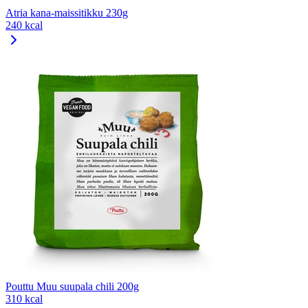
Atria kana-maissitikku 230g
240 kcal
Pouttu Muu suupala chili 200g
310 kcal