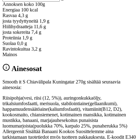
Annoksen koko
100g
Energiaa
100 kcal
Rasvaa
4,3 g
josta tyydyttyneitä
1,9 g
Hiilihydraatteja
11,6 g
josta sokereita
7,4 g
Proteiinia
1,9 g
Suolaa
0,0 g
Ravintokuitua
3,2 g
Mainos
Ainesosat
Smooth it S Chiavälipala Kuningatar 270g sisältää seuraavia
ainesosia:
Riisipohja(vesi, riisi (12, 5%)), auringonkukkaöljy,
trikalsiumfosfaatti, merisuola, stabilointiaine(gellaanikumi),
happamuudensäätöaine(kaliumfosfaatit), vitamiinit(B12, D2),
kookosmaito, chiansiemenet, kotimainen mansikka, kotimainen
mustikka, banaani, marjajauhesekoitus punaisista
luomumarjoista(puolukka 70%, karpalo 25%, punaherukka 5%)
Allergeenit Sisältää Banaani Kookos Suosittelemme aina
tarkistamaan tuotetiedot myös tuotteen pakkauksesta. E-koodit E340