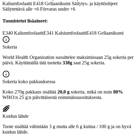
Kaliumfosfaatti E418 Gellaanikumi Säilytys- ja käyttöohjeet
Säilytettävä alle +6 Förvaras under +6
Tunnistetut lisäaineet:
E340
Kaliumfosfaatit
E341
Kalsiumfosfaatit
E418
Gellaanikumi
Sokeria
World Health Organization suosittelee maksimissaan 25g sokeria per
päivä. Käyttämällä tätä tuotetta
338g
saat 25g sokeria.
Sokeria koko pakkauksessa
Koko 270g pakkaus sisältää
20,0 g
sokeria, mikä on noin
80%
WHO:n 25 g:n päivittäisestä enimmäissuosituksesta.
Kuidun lähde
Tuote sisältää vähintään 3 g mutta alle 6 g kuitua / 100 g ja on hyvä
kuidun lähde.