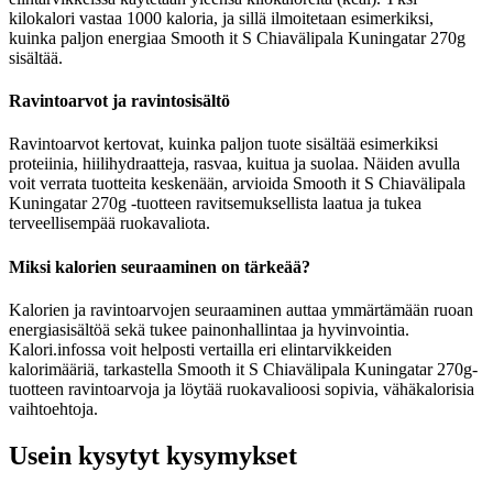
kilokalori vastaa 1000 kaloria, ja sillä ilmoitetaan esimerkiksi,
kuinka paljon energiaa Smooth it S Chiavälipala Kuningatar 270g
sisältää.
Ravintoarvot ja ravintosisältö
Ravintoarvot kertovat, kuinka paljon tuote sisältää esimerkiksi
proteiinia, hiilihydraatteja, rasvaa, kuitua ja suolaa. Näiden avulla
voit verrata tuotteita keskenään, arvioida Smooth it S Chiavälipala
Kuningatar 270g -tuotteen ravitsemuksellista laatua ja tukea
terveellisempää ruokavaliota.
Miksi kalorien seuraaminen on tärkeää?
Kalorien ja ravintoarvojen seuraaminen auttaa ymmärtämään ruoan
energiasisältöä sekä tukee painonhallintaa ja hyvinvointia.
Kalori.infossa voit helposti vertailla eri elintarvikkeiden
kalorimääriä, tarkastella Smooth it S Chiavälipala Kuningatar 270g-
tuotteen ravintoarvoja ja löytää ruokavalioosi sopivia, vähäkalorisia
vaihtoehtoja.
Usein kysytyt kysymykset