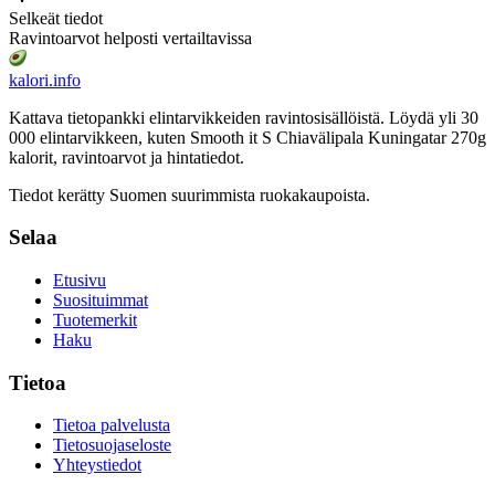
Selkeät tiedot
Ravintoarvot helposti vertailtavissa
kalori
.info
Kattava tietopankki elintarvikkeiden ravintosisällöistä.
Löydä yli 30
000 elintarvikkeen, kuten Smooth it S Chiavälipala Kuningatar 270g
kalorit, ravintoarvot ja hintatiedot.
Tiedot kerätty Suomen suurimmista ruokakaupoista.
Selaa
Etusivu
Suosituimmat
Tuotemerkit
Haku
Tietoa
Tietoa palvelusta
Tietosuojaseloste
Yhteystiedot