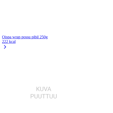
Oispa wrap possu pibil 250g
222 kcal