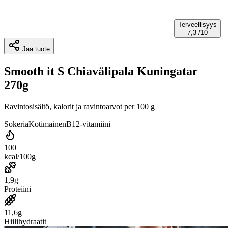
Terveellisyys
7,3
/10
Jaa tuote
Smooth it S Chiavälipala Kuningatar
270g
Ravintosisältö, kalorit ja ravintoarvot per 100 g
Sokeria
Kotimainen
B12-vitamiini
100
kcal/100g
1,9g
Proteiini
11,6g
Hiilihydraatit