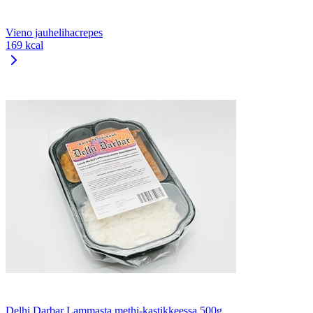
Vieno jauhelihacrepes
169 kcal
Delhi Darbar Lammasta methi-kastikkeessa 500g