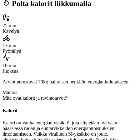
Polta kalorit liikkumalla
25 min
Kävelyä
13 min
Pyöräilyä
10 min
Juoksua
Arviot perustuvat 70kg painoisen henkilön energiankulutukseen.
Mainos
Mitä ovat kalorit ja ravintoarvot?
Kalorit
Kalori on vanha energian yksikkö, jota käytetään nykyään
pääasiassa ruoan ja elintarvikkeiden energiapitoisuuksien
ilmoittamiseen. Vaikka virallinen SI-yksikkö on joule,
elintarvikkeissa käytetään yleensä kilokaloreita (kcal). Yksi