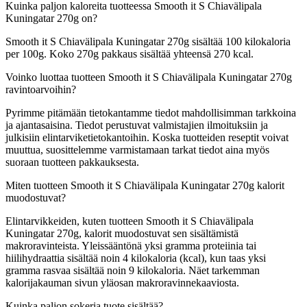
Kuinka paljon kaloreita tuotteessa Smooth it S Chiavälipala
Kuningatar 270g on?
Smooth it S Chiavälipala Kuningatar 270g sisältää 100 kilokaloria
per 100g. Koko 270g pakkaus sisältää yhteensä 270 kcal.
Voinko luottaa tuotteen Smooth it S Chiavälipala Kuningatar 270g
ravintoarvoihin?
Pyrimme pitämään tietokantamme tiedot mahdollisimman tarkkoina
ja ajantasaisina. Tiedot perustuvat valmistajien ilmoituksiin ja
julkisiin elintarviketietokantoihin. Koska tuotteiden reseptit voivat
muuttua, suosittelemme varmistamaan tarkat tiedot aina myös
suoraan tuotteen pakkauksesta.
Miten tuotteen Smooth it S Chiavälipala Kuningatar 270g kalorit
muodostuvat?
Elintarvikkeiden, kuten tuotteen Smooth it S Chiavälipala
Kuningatar 270g, kalorit muodostuvat sen sisältämistä
makroravinteista. Yleissääntönä yksi gramma proteiinia tai
hiilihydraattia sisältää noin 4 kilokaloria (kcal), kun taas yksi
gramma rasvaa sisältää noin 9 kilokaloria. Näet tarkemman
kalorijakauman sivun yläosan makroravinnekaaviosta.
Kuinka paljon sokeria tuote sisältää?