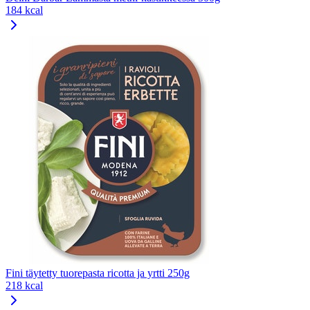
184 kcal
Fini täytetty tuorepasta ricotta ja yrtti 250g
218 kcal