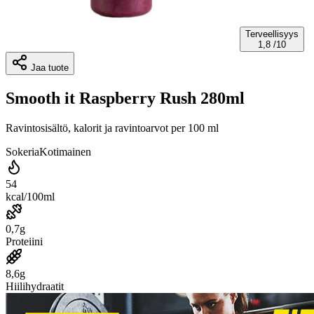
Terveellisyys
1,8
/10
Jaa tuote
Smooth it Raspberry Rush 280ml
Ravintosisältö, kalorit ja ravintoarvot per 100 ml
Sokeria
Kotimainen
54
kcal/100ml
0,7g
Proteiini
8,6g
Hiilihydraatit