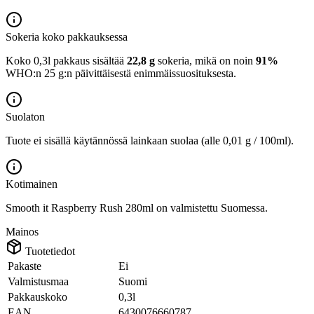
Sokeria koko pakkauksessa
Koko 0,3l pakkaus sisältää
22,8 g
sokeria, mikä on noin
91%
WHO:n 25 g:n päivittäisestä enimmäissuosituksesta.
Suolaton
Tuote ei sisällä käytännössä lainkaan suolaa (alle 0,01 g / 100ml).
Kotimainen
Smooth it Raspberry Rush 280ml on valmistettu Suomessa.
Mainos
Tuotetiedot
Pakaste
Ei
Valmistusmaa
Suomi
Pakkauskoko
0,3l
EAN
6430076660787