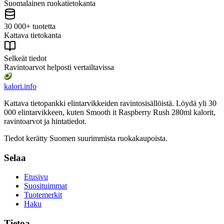
Suomalainen ruokatietokanta
30 000+ tuotetta
Kattava tietokanta
Selkeät tiedot
Ravintoarvot helposti vertailtavissa
kalori
.info
Kattava tietopankki elintarvikkeiden ravintosisällöistä.
Löydä yli 30
000 elintarvikkeen, kuten Smooth it Raspberry Rush 280ml
kalorit,
ravintoarvot ja hintatiedot.
Tiedot kerätty Suomen suurimmista ruokakaupoista.
Selaa
Etusivu
Suosituimmat
Tuotemerkit
Haku
Tietoa