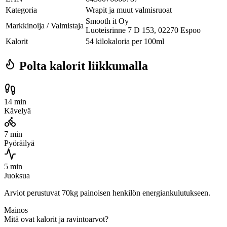
Kategoria
Wrapit ja muut valmisruoat
Smooth it Oy
Markkinoija / Valmistaja
Luoteisrinne 7 D 153, 02270 Espoo
Kalorit
54 kilokaloria per 100ml
Polta kalorit liikkumalla
14 min
Kävelyä
7 min
Pyöräilyä
5 min
Juoksua
Arviot perustuvat 70kg painoisen henkilön energiankulutukseen.
Mainos
Mitä ovat kalorit ja ravintoarvot?