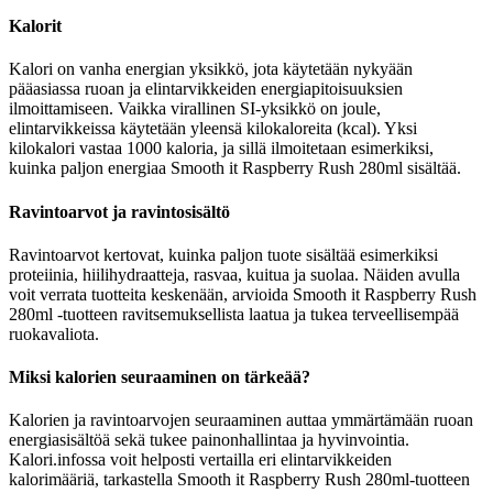
Kalorit
Kalori on vanha energian yksikkö, jota käytetään nykyään
pääasiassa ruoan ja elintarvikkeiden energiapitoisuuksien
ilmoittamiseen. Vaikka virallinen SI-yksikkö on joule,
elintarvikkeissa käytetään yleensä kilokaloreita (kcal). Yksi
kilokalori vastaa 1000 kaloria, ja sillä ilmoitetaan esimerkiksi,
kuinka paljon energiaa Smooth it Raspberry Rush 280ml sisältää.
Ravintoarvot ja ravintosisältö
Ravintoarvot kertovat, kuinka paljon tuote sisältää esimerkiksi
proteiinia, hiilihydraatteja, rasvaa, kuitua ja suolaa. Näiden avulla
voit verrata tuotteita keskenään, arvioida Smooth it Raspberry Rush
280ml -tuotteen ravitsemuksellista laatua ja tukea terveellisempää
ruokavaliota.
Miksi kalorien seuraaminen on tärkeää?
Kalorien ja ravintoarvojen seuraaminen auttaa ymmärtämään ruoan
energiasisältöä sekä tukee painonhallintaa ja hyvinvointia.
Kalori.infossa voit helposti vertailla eri elintarvikkeiden
kalorimääriä, tarkastella Smooth it Raspberry Rush 280ml-tuotteen