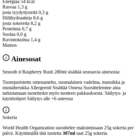
Energiaa
54 kcal
Rasvaa
1,3 g
josta tyydyttyneitä
0,3 g
Hiilihydraatteja
8,6 g
josta sokereita
8,2 g
Proteiinia
0,7 g
Suolaa
0,0 g
Ravintokuitua
1,4 g
Mainos
Ainesosat
Smooth it Raspberry Rush 280ml sisältää seuraavia ainesosia:
Tuorepuristettu omenamehu, suomalainen vadelma, mansikka ja
mustaherukka Allergeenit Sisältää Omena Suosittelemme aina
tarkistamaan tuotetiedot myös tuotteen pakkauksesta. Säilytys- ja
käyttöohjeet Säilytys alle +6 asteessa
Sokeria
World Health Organization suosittelee maksimissaan 25g sokeria per
päivä. Käyttämällä tätä tuotetta
307ml
saat 25g sokeria.