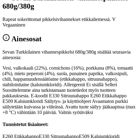
680g/380g
Rapeat sokerittomat pikkelsivihannekset etikkaliemessä. V
Vegaaninen
Ainesosat
Sevan Turkkilainen vihannespikkelsi 680g/380g sisältää seuraavia
ainesosia:
Vesi, valkokaali (22%), cornichons (16%), porkkana (8%), tomaatti
(4%), mieto peperoni (4%), suola, punainen paprika, valkosipuli,
chili, happamuudensäätöaine (etikkahappo, sitruunahappo),
stabilointiaine (kalsiumkloridi). Allergeenit Ei sisällä Selleri
Suosittelemme aina tarkistamaan tuotetiedot myös tuotteen
pakkauksesta. E-koodit E330 Sitruunahappo E260 Etikkahappo
E509 Kalsiumkloridi Säilytys- ja käyttöohjeet Avaamaton purkki
säilytetään kuivassa ja viileässä. Avattu tuote säilyy jääkaapissa (max
+8 °C) vähintään 10 päivää. Valmis syötäväksi
Tunnistetut lisäaineet:
E260
Etikkahappo
E330
Sitruunahappo
E509
Kalsiumkloridi