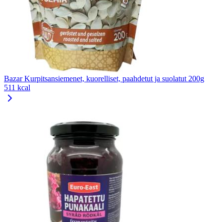
Bazar Kurpitsansiemenet, kuorelliset, paahdetut ja suolatut 200g
511 kcal