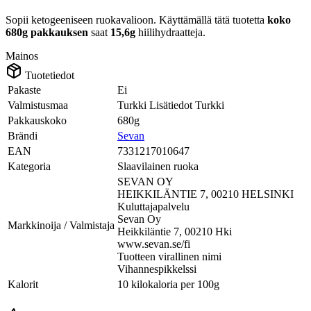
Sopii ketogeeniseen ruokavalioon.
Käyttämällä tätä tuotetta
koko
680g pakkauksen
saat
15,6g
hiilihydraatteja.
Mainos
Tuotetiedot
Pakaste
Ei
Valmistusmaa
Turkki Lisätiedot Turkki
Pakkauskoko
680g
Brändi
Sevan
EAN
7331217010647
Kategoria
Slaavilainen ruoka
SEVAN OY
HEIKKILÄNTIE 7, 00210 HELSINKI
Kuluttajapalvelu
Sevan Oy
Markkinoija / Valmistaja
Heikkiläntie 7, 00210 Hki
www.sevan.se/fi
Tuotteen virallinen nimi
Vihannespikkelssi
Kalorit
10 kilokaloria per 100g