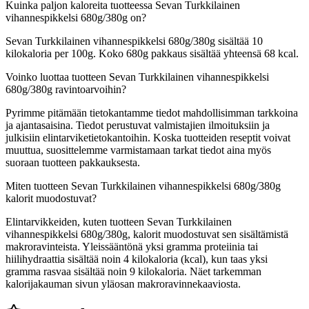
Kuinka paljon kaloreita tuotteessa Sevan Turkkilainen
vihannespikkelsi 680g/380g on?
Sevan Turkkilainen vihannespikkelsi 680g/380g sisältää 10
kilokaloria per 100g. Koko 680g pakkaus sisältää yhteensä 68 kcal.
Voinko luottaa tuotteen Sevan Turkkilainen vihannespikkelsi
680g/380g ravintoarvoihin?
Pyrimme pitämään tietokantamme tiedot mahdollisimman tarkkoina
ja ajantasaisina. Tiedot perustuvat valmistajien ilmoituksiin ja
julkisiin elintarviketietokantoihin. Koska tuotteiden reseptit voivat
muuttua, suosittelemme varmistamaan tarkat tiedot aina myös
suoraan tuotteen pakkauksesta.
Miten tuotteen Sevan Turkkilainen vihannespikkelsi 680g/380g
kalorit muodostuvat?
Elintarvikkeiden, kuten tuotteen Sevan Turkkilainen
vihannespikkelsi 680g/380g, kalorit muodostuvat sen sisältämistä
makroravinteista. Yleissääntönä yksi gramma proteiinia tai
hiilihydraattia sisältää noin 4 kilokaloria (kcal), kun taas yksi
gramma rasvaa sisältää noin 9 kilokaloria. Näet tarkemman
kalorijakauman sivun yläosan makroravinnekaaviosta.