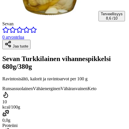
Terveellisyys
8,6
/10
Sevan
0 arvostelua
Jaa tuote
Sevan Turkkilainen vihannespikkelsi
680g/380g
Ravintosisältö, kalorit ja ravintoarvot per 100 g
Runsassuolainen
Vähäenerginen
Vähärasvainen
Keto
10
kcal/100g
0,0g
Proteiini