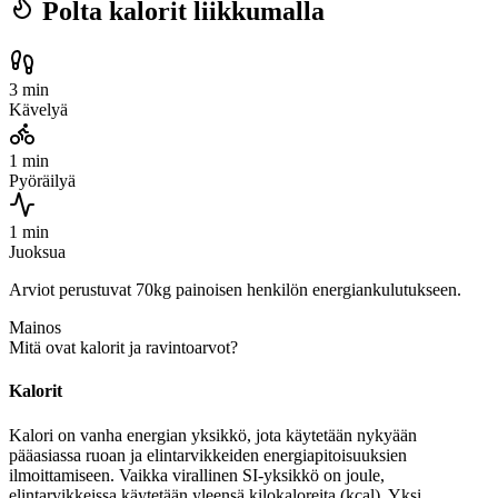
Polta kalorit liikkumalla
3 min
Kävelyä
1 min
Pyöräilyä
1 min
Juoksua
Arviot perustuvat 70kg painoisen henkilön energiankulutukseen.
Mainos
Mitä ovat kalorit ja ravintoarvot?
Kalorit
Kalori on vanha energian yksikkö, jota käytetään nykyään
pääasiassa ruoan ja elintarvikkeiden energiapitoisuuksien
ilmoittamiseen. Vaikka virallinen SI-yksikkö on joule,
elintarvikkeissa käytetään yleensä kilokaloreita (kcal). Yksi