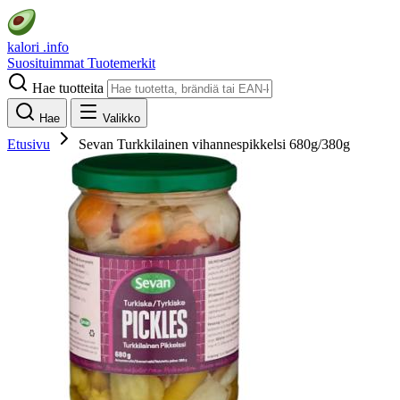
kalori
.info
Suosituimmat
Tuotemerkit
Hae tuotteita
Hae
Valikko
Etusivu
Sevan Turkkilainen vihannespikkelsi 680g/380g