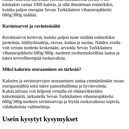
kilokalori vastaa 1000 kaloria, ja sillä ilmoitetaan esimerkiksi,
kuinka paljon energiaa Sevan Turkkilainen vihannespikkelsi
680g/380g sisältää.
Ravintoarvot ja ravintosisältö
Ravintoarvot kertovat, kuinka paljon tuote sisältää esimerkiksi
proteiinia, hiilihydraatteja, rasvaa, kuitua ja suolaa. Näiden avulla
voit verrata tuotteita keskenään, arvioida Sevan Turkkilainen
vihannespikkelsi 680g/380g -tuotteen ravitsemuksellista laatua ja
tukea terveellisempää ruokavaliota.
Miksi kalorien seuraaminen on tärkeää?
Kalorien ja ravintoarvojen seuraaminen auttaa ymmärtämään ruoan
energiasisältöä sekä tukee painonhallintaa ja hyvinvointia.
Kalori.infossa voit helposti vertailla eri elintarvikkeiden
kalorimääriä, tarkastella Sevan Turkkilainen vihannespikkelsi
680g/380g-tuotteen ravintoarvoja ja löytää ruokavalioosi sopivia,
vähäkalorisia vaihtoehtoja.
Usein kysytyt kysymykset