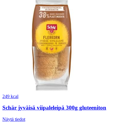
249 kcal
Schär jyväisä viipaleleipä 300g gluteeniton
Näytä tiedot