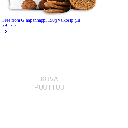
Free from G hapannappi 150g valkosip glu
291 kcal