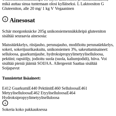
mikä auttaa sinua tuntemaan olosi kylläiseksi. L Laktoositon G
Gluteeniton, alle 20 mg/ 1 kg V Vegaaninen
Ainesosat
Schär morgonknäcke 205g unikonsiemennäkkileipä gluteeniton
sisältää seuraavia ainesosia:
Maissitärkkelys, riisijauho, perunajauho, modifioitu perunatärkkelys,
sokeri, sokerijuurikaskuitu, unikonsiemen 3%, sakeuttamisaineet:
selluloosa, guarkumijauhe, hydroksipropyylimetyyliselluloosa,
pektiini; rapsiöljy, jodioitu suola (suola, kaliumjodidi), hiiva. Voi
sisältää pieniä jäämiä SOIJAA. Allergeenit Saattaa sisältää
Soijapavut
Tunnistetut lisäaineet:
E412
Guarkumi
E440
Pektiinit
E460
Selluloosa
E461
Metyyliselluloosa
E462
Etyyliselluloosa
E464
Hydroksipropyylimetyyliselluloosa
Sokeria koko pakkauksessa