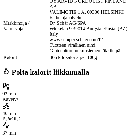
OY ARVID NORDQUIST FINLAND
AB
VALIMOTIE 1 A, 00380 HELSINKI
Kuluttajapalvelu
Markkinoija /
Dr. Schär AG/SPA
Valmistaja
Winkelau 9 39014 Burgstall/Postal (BZ)
Italy
www.semper.schaer.com/fi/
Tuotteen virallinen nimi
Gluteeniton unikonsiemennäkkileipä
Kalorit
366 kilokaloria per 100g
Polta kalorit liikkumalla
92 min
Kävelyä
46 min
Pyöräilyä
37 min