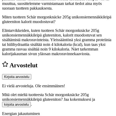
muuttua, suosittelemme varmistamaan tarkat tiedot aina myös
suoraan tuotteen pakkauksesta.
Miten tuotteen Schär morgonknäcke 205g unikonsiemennäkkileipä
gluteeniton kalorit muodostuvat?
Elintarvikkeiden, kuten tuotteen Schär morgonknäcke 205g
unikonsiemennäkkileipä gluteeniton, kalorit muodostuvat sen
sisältämistä makroravinteista. Yleissääntönä yksi gramma proteiinia
tai hiilihydraattia sisältää noin 4 kilokaloria (kcal), kun taas yksi
gramma rasvaa sisältää noin 9 kilokaloria. Näet tarkemman
kalorijakauman sivun yläosan makroravinnekaaviosta.
Arvostelut
Kirjoita arvostelu
Ei vielä arvosteluja. Ole ensimmäinen!
Mitä olet mieltä tuotteesta Schär morgonknäcke 205g
unikonsiemennäkkileipä gluteeniton? Jaa kokemuksesi ja
.
kirjoita arvostelu
Energian jakautuminen