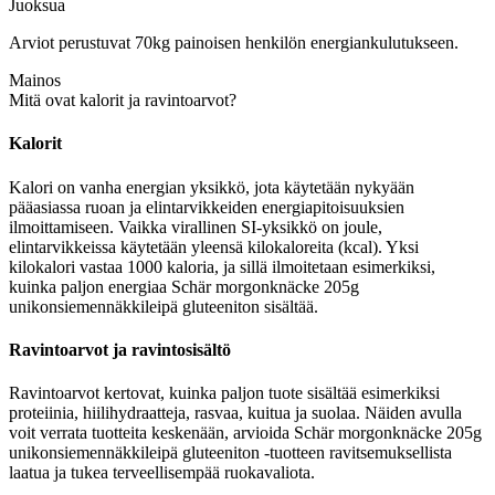
Juoksua
Arviot perustuvat 70kg painoisen henkilön energiankulutukseen.
Mainos
Mitä ovat kalorit ja ravintoarvot?
Kalorit
Kalori on vanha energian yksikkö, jota käytetään nykyään
pääasiassa ruoan ja elintarvikkeiden energiapitoisuuksien
ilmoittamiseen. Vaikka virallinen SI-yksikkö on joule,
elintarvikkeissa käytetään yleensä kilokaloreita (kcal). Yksi
kilokalori vastaa 1000 kaloria, ja sillä ilmoitetaan esimerkiksi,
kuinka paljon energiaa Schär morgonknäcke 205g
unikonsiemennäkkileipä gluteeniton sisältää.
Ravintoarvot ja ravintosisältö
Ravintoarvot kertovat, kuinka paljon tuote sisältää esimerkiksi
proteiinia, hiilihydraatteja, rasvaa, kuitua ja suolaa. Näiden avulla
voit verrata tuotteita keskenään, arvioida Schär morgonknäcke 205g
unikonsiemennäkkileipä gluteeniton -tuotteen ravitsemuksellista
laatua ja tukea terveellisempää ruokavaliota.