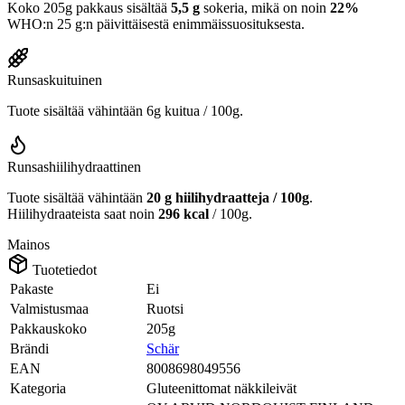
Koko 205g pakkaus sisältää
5,5 g
sokeria, mikä on noin
22%
WHO:n 25 g:n päivittäisestä enimmäissuosituksesta.
Runsaskuituinen
Tuote sisältää vähintään 6g kuitua / 100g.
Runsashiilihydraattinen
Tuote sisältää vähintään
20 g hiilihydraatteja / 100g
.
Hiilihydraateista saat noin
296 kcal
/ 100g.
Mainos
Tuotetiedot
Pakaste
Ei
Valmistusmaa
Ruotsi
Pakkauskoko
205g
Brändi
Schär
EAN
8008698049556
Kategoria
Gluteenittomat näkkileivät