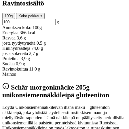
Ravintosisältö
100g
Koko pakkaus
g
Annoksen koko
100g
Energiaa
366 kcal
Rasvaa
3,6 g
josta tyydyttyneitä
0,5 g
Hiilihydraatteja
74,0 g
josta sokereita
2,7 g
Proteiinia
3,9 g
Suolaa
0,9 g
Ravintokuitua
11,0 g
Mainos
Schär morgonknäcke 205g
unikonsiemennäkkileipä gluteeniton
Löydä Unikonsiemennäkkileivän ihana maku – gluteeniton
näkkileipä, joka yhdistää täydellisesti rustiikkisen maun ja
miellyttävän rapeuden. Tämä näkkileipä on päällystetty herkullisilla
unikonsiemenillä ja paistettu perinteisissä kiviuunissa Ruotsissa.
Unikonsiemennäkkileipä on myös laktoositon ja runsaskuituinen,