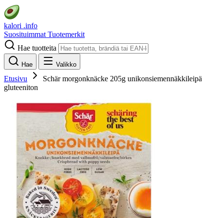
kalori
.info
Suosituimmat
Tuotemerkit
Hae tuotteita
Hae
Valikko
Etusivu
Schär morgonknäcke 205g unikonsiemennäkkileipä
gluteeniton