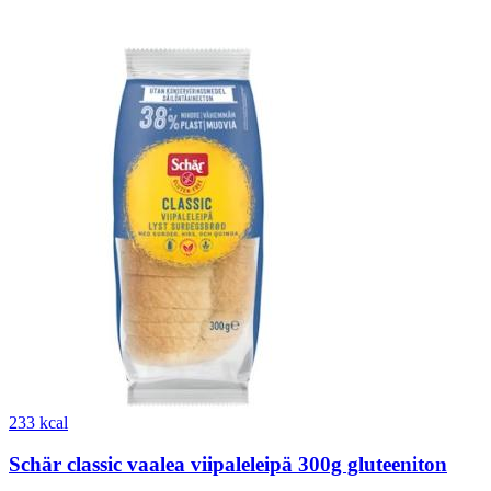
233 kcal
Schär classic vaalea viipaleleipä 300g gluteeniton