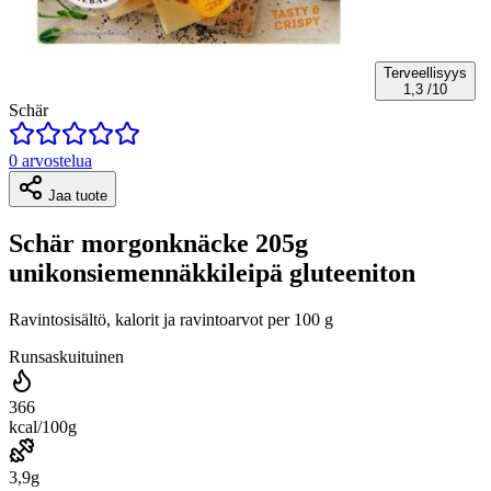
Terveellisyys
1,3
/10
Schär
0 arvostelua
Jaa tuote
Schär morgonknäcke 205g
unikonsiemennäkkileipä gluteeniton
Ravintosisältö, kalorit ja ravintoarvot per 100 g
Runsaskuituinen
366
kcal/100g
3,9g