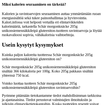
Miksi kalorien seuraaminen on tärkeää?
Kalorien ja ravintoarvojen seuraaminen auttaa ymmärtämään ruoan
energiasisältöä sekä tukee painonhallintaa ja hyvinvointia.
Kalori.infossa voit helposti vertailla eri elintarvikkeiden
kalorimääriä, tarkastella Schär morgonknäcke 205g
unikonsiemennäkkileipä gluteeniton-tuotteen ravintoarvoja ja löytää
ruokavalioosi sopivia, vähäkalorisia vaihtoehtoja.
Usein kysytyt kysymykset
Kuinka paljon kaloreita tuotteessa Schär morgonknäcke 205g
unikonsiemennäkkileipä gluteeniton on?
Schär morgonknäcke 205g unikonsiemennäkkileipä gluteeniton
sisältää 366 kilokaloria per 100g. Koko 205g pakkaus sisältää
yhteensä 750 kcal.
Voinko luottaa tuotteen Schär morgonknäcke 205g
unikonsiemennäkkileipä gluteeniton ravintoarvoihin?
Pyrimme pitämään tietokantamme tiedot mahdollisimman tarkkoina
ja ajantasaisina. Tiedot perustuvat valmistajien ilmoituksiin ja
julkisiin elintarviketietokantoihin. Koska tuotteiden reseptit voivat