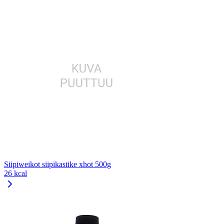
Siipiweikot siipikastike xhot 500g
26 kcal