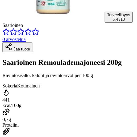
Terveellisyys
5,4
/10
Saarioinen
0 arvostelua
Jaa tuote
Saarioinen Remoulademajoneesi 200g
Ravintosisältö, kalorit ja ravintoarvot per 100 g
Sokeria
Kotimainen
441
kcal/100g
0,7g
Proteiini