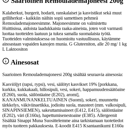
Saarioinen Remoulademajoneesi 200g
Kalaherkut, burgerit, hodarit, ranskalaiset ja kasvistikut sekä muut
grilliherkut - kaikkiin näihin sopii samettisen pehmeä
Remoulademajoneesimme. Majoneesimme on valmistettu
Huittisissa, aidoista laadukkaista raaka-aineista, joten voit varmasti
luottaa tuotteiden laatuun ja tukea samalla suomalaista työtä.
Tuotteiden valmistuksessa on huomioitu vastuullisuus, käytämme
ainoastaan vapaiden kanojen munia. G Gluteeniton, alle 20 mg/ 1 kg
L Laktoositon
Ainesosat
Saarioinen Remoulademajoneesi 200g sisältää seuraavia ainesosia:
Kasviöljyt (rapsi, rypsi), vesi, säilötyt kasvikset 19% [porkkana,
kurkku, kukkakaali, hillosipuli, vesi, sokeri, happamuudensäätöaine
(E260), suola, säilöntäaine (E202), aromi],
KANANMUNANKELTUAINEN (Suomi), sokeri, muunnettu
tärkkelys, väkiviinaetikka, jodioitu suola, mausteet (mm. valkosipuli,
SINAPINSIEMEN), sakeuttamisaineet (E412, E415), säilöntäaine
(E202), väri (E160a), hapettumisenestoaine (E385). Allergeenit
Sisältää Sinappi Muna Suosittelemme aina tarkistamaan tuotetiedot
myös tuotteen pakkauksesta. E-koodit E415 Ksantaanikumi E160a