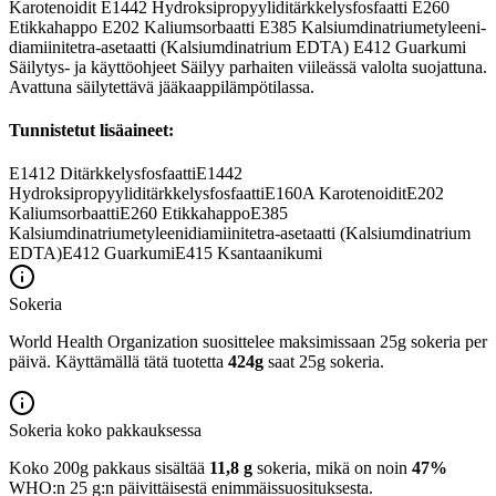
Karotenoidit E1442 Hydroksipropyyliditärkkelysfosfaatti E260
Etikkahappo E202 Kaliumsorbaatti E385 Kalsiumdinatriumetyleeni-
diamiinitetra-asetaatti (Kalsiumdinatrium EDTA) E412 Guarkumi
Säilytys- ja käyttöohjeet Säilyy parhaiten viileässä valolta suojattuna.
Avattuna säilytettävä jääkaappilämpötilassa.
Tunnistetut lisäaineet:
E1412
Ditärkkelysfosfaatti
E1442
Hydroksipropyyliditärkkelysfosfaatti
E160A
Karotenoidit
E202
Kaliumsorbaatti
E260
Etikkahappo
E385
Kalsiumdinatriumetyleenidiamiinitetra-asetaatti (Kalsiumdinatrium
EDTA)
E412
Guarkumi
E415
Ksantaanikumi
Sokeria
World Health Organization suosittelee maksimissaan 25g sokeria per
päivä. Käyttämällä tätä tuotetta
424g
saat 25g sokeria.
Sokeria koko pakkauksessa
Koko 200g pakkaus sisältää
11,8 g
sokeria, mikä on noin
47%
WHO:n 25 g:n päivittäisestä enimmäissuosituksesta.