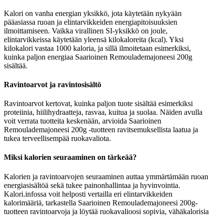
Kalori on vanha energian yksikkö, jota käytetään nykyään
pääasiassa ruoan ja elintarvikkeiden energiapitoisuuksien
ilmoittamiseen. Vaikka virallinen SI-yksikkö on joule,
elintarvikkeissa käytetään yleensä kilokaloreita (kcal). Yksi
kilokalori vastaa 1000 kaloria, ja sillä ilmoitetaan esimerkiksi,
kuinka paljon energiaa Saarioinen Remoulademajoneesi 200g
sisältää.
Ravintoarvot ja ravintosisältö
Ravintoarvot kertovat, kuinka paljon tuote sisältää esimerkiksi
proteiinia, hiilihydraatteja, rasvaa, kuitua ja suolaa. Näiden avulla
voit verrata tuotteita keskenään, arvioida Saarioinen
Remoulademajoneesi 200g -tuotteen ravitsemuksellista laatua ja
tukea terveellisempää ruokavaliota.
Miksi kalorien seuraaminen on tärkeää?
Kalorien ja ravintoarvojen seuraaminen auttaa ymmärtämään ruoan
energiasisältöä sekä tukee painonhallintaa ja hyvinvointia.
Kalori.infossa voit helposti vertailla eri elintarvikkeiden
kalorimääriä, tarkastella Saarioinen Remoulademajoneesi 200g-
tuotteen ravintoarvoja ja löytää ruokavalioosi sopivia, vähäkalorisia