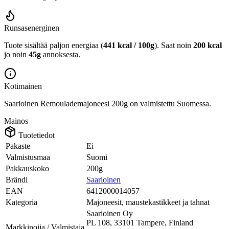
Runsasenerginen
Tuote sisältää paljon energiaa (
441 kcal / 100g
). Saat noin
200 kcal
jo noin
45g
annoksesta.
Kotimainen
Saarioinen Remoulademajoneesi 200g on valmistettu Suomessa.
Mainos
Tuotetiedot
Pakaste
Ei
Valmistusmaa
Suomi
Pakkauskoko
200g
Brändi
Saarioinen
EAN
6412000014057
Kategoria
Majoneesit, maustekastikkeet ja tahnat
Saarioinen Oy
PL 108, 33101 Tampere, Finland
Markkinoija / Valmistaja