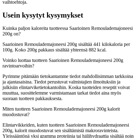
vaihtoehtoja.
Usein kysytyt kysymykset
Kuinka paljon kaloreita tuotteessa Saarioinen Remoulademajoneesi
200g on?
Saarioinen Remoulademajoneesi 200g sisältää 441 kilokaloria per
100g. Koko 200g pakkaus sisältää yhteensä 882 kcal.
Voinko luottaa tuotteen Saarioinen Remoulademajoneesi 200g
ravintoarvoihin?
Pyrimme pitämään tietokantamme tiedot mahdollisimman tarkkoina
ja ajantasaisina. Tiedot perustuvat valmistajien ilmoituksiin ja
julkisiin elintarviketietokantoihin. Koska tuotteiden reseptit voivat
muuttua, suosittelemme varmistamaan tarkat tiedot aina myös
suoraan tuotteen pakkauksesta.
Miten tuotteen Saarioinen Remoulademajoneesi 200g kalorit
muodostuvat?
Elintarvikkeiden, kuten tuotteen Saarioinen Remoulademajoneesi
200g, kalorit muodostuvat sen sisältämistä makroravinteista.
Yleissääntönä yksi gramma proteiinia tai hiilihydraattia sisältää noin