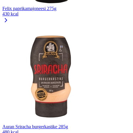
Felix paprikamajoneesi 275g
430 kcal
Auran Sriracha burgerkastike 285g
480 kcal