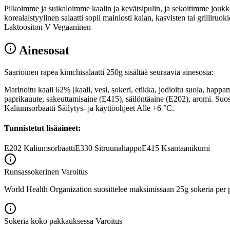
Pilkoimme ja suikaloimme kaalin ja kevätsipulin, ja sekoitimme joukk
korealaistyylinen salaatti sopii mainiosti kalan, kasvisten tai grillir
Laktoositon V Vegaaninen
Ainesosat
Saarioinen rapea kimchisalaatti 250g sisältää seuraavia ainesosia:
Marinoitu kaali 62% [kaali, vesi, sokeri, etikka, jodioitu suola, happam
paprikauute, sakeuttamisaine (E415), säilöntäaine (E202), aromi. S
Kaliumsorbaatti Säilytys- ja käyttöohjeet Alle +6 °C.
Tunnistetut lisäaineet:
E202
Kaliumsorbaatti
E330
Sitruunahappo
E415
Ksantaanikumi
Runsassokerinen
Varoitus
World Health Organization suosittelee maksimissaan 25g sokeria per p
Sokeria koko pakkauksessa
Varoitus