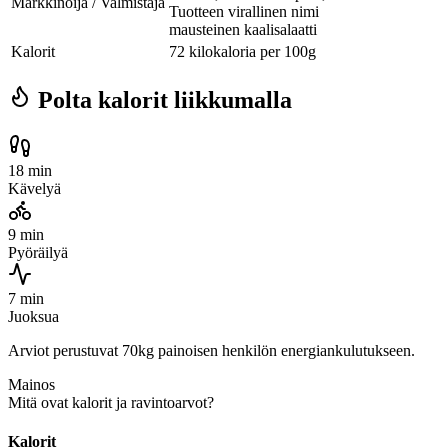
Markkinoija / Valmistaja
Tuotteen virallinen nimi
mausteinen kaalisalaatti
Kalorit
72 kilokaloria per 100g
Polta kalorit liikkumalla
18 min
Kävelyä
9 min
Pyöräilyä
7 min
Juoksua
Arviot perustuvat 70kg painoisen henkilön energiankulutukseen.
Mainos
Mitä ovat kalorit ja ravintoarvot?
Kalorit