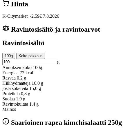
Hinta
K-Citymarket
~2,59€
7.8.2026
Ravintosisältö ja ravintoarvot
Ravintosisältö
100g
Koko pakkaus
g
Annoksen koko
100g
Energiaa
72 kcal
Rasvaa
0,2 g
Hiilihydraatteja
16,0 g
josta sokereita
15,0 g
Proteiinia
0,8 g
Suolaa
1,9 g
Ravintokuitua
1,4 g
Mainos
Saarioinen rapea kimchisalaatti 250g