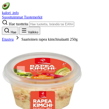
kalori
.info
Suosituimmat
Tuotemerkit
Hae tuotteita
Hae
Valikko
Etusivu
Saarioinen rapea kimchisalaatti 250g