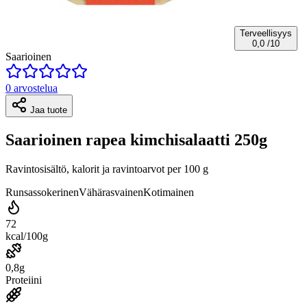
Terveellisyys
0,0
/10
Saarioinen
0 arvostelua
Jaa tuote
Saarioinen rapea kimchisalaatti 250g
Ravintosisältö, kalorit ja ravintoarvot per 100 g
Runsassokerinen
Vähärasvainen
Kotimainen
72
kcal/100g
0,8g
Proteiini