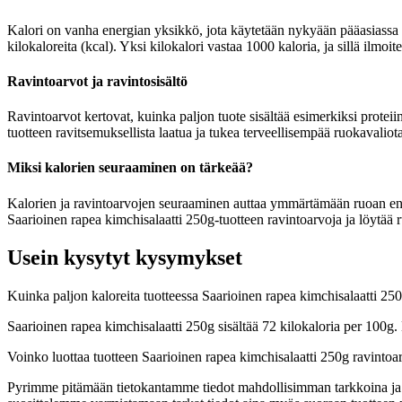
Kalori on vanha energian yksikkö, jota käytetään nykyään pääasiassa r
kilokaloreita (kcal). Yksi kilokalori vastaa 1000 kaloria, ja sillä ilmo
Ravintoarvot ja ravintosisältö
Ravintoarvot kertovat, kuinka paljon tuote sisältää esimerkiksi proteiin
tuotteen ravitsemuksellista laatua ja tukea terveellisempää ruokavaliota
Miksi kalorien seuraaminen on tärkeää?
Kalorien ja ravintoarvojen seuraaminen auttaa ymmärtämään ruoan energia
Saarioinen rapea kimchisalaatti 250g-tuotteen ravintoarvoja ja löytää 
Usein kysytyt kysymykset
Kuinka paljon kaloreita tuotteessa Saarioinen rapea kimchisalaatti 25
Saarioinen rapea kimchisalaatti 250g sisältää 72 kilokaloria per 100g
Voinko luottaa tuotteen Saarioinen rapea kimchisalaatti 250g ravintoa
Pyrimme pitämään tietokantamme tiedot mahdollisimman tarkkoina ja ajan