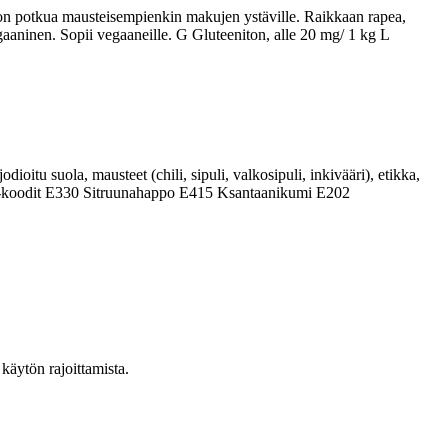
a on potkua mausteisempienkin makujen ystäville. Raikkaan rapea,
Vegaaninen. Sopii vegaaneille. G Gluteeniton, alle 20 mg/ 1 kg L
ioitu suola, mausteet (chili, sipuli, valkosipuli, inkivääri), etikka,
a. E-koodit E330 Sitruunahappo E415 Ksantaanikumi E202
käytön rajoittamista.