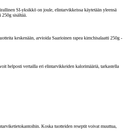
rallinen SI-yksikkö on joule, elintarvikkeissa käytetään yleensä
i 250g sisältää.
 tuotteita keskenään, arvioida Saarioinen rapea kimchisalaatti 250g -
 helposti vertailla eri elintarvikkeiden kalorimääriä, tarkastella
tarviketietokantoihin. Koska tuotteiden reseptit voivat muuttua,