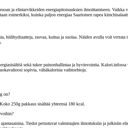
uoan ja elintarvikkeiden energiapitoisuuksien ilmoittamiseen. Vaikka vi
itetaan esimerkiksi, kuinka paljon energiaa Saarioinen rapea kimchisalaatt
ia, hiilihydraatteja, rasvaa, kuitua ja suolaa. Näiden avulla voit verrata
.
sisältöä sekä tukee painonhallintaa ja hyvinvointia. Kalori.infossa voit
ruokavalioosi sopivia, vähäkalorisia vaihtoehtoja.
0g on?
. Koko 250g pakkaus sisältää yhteensä 180 kcal.
rvoihin?
tasaisina. Tiedot perustuvat valmistajien ilmoituksiin ja julkisiin elin