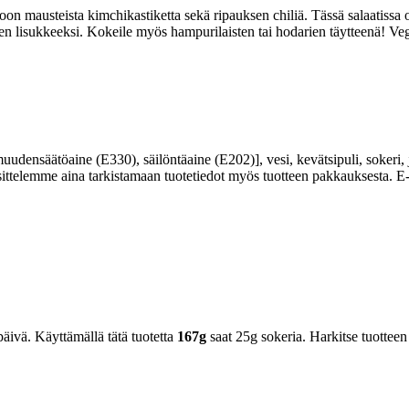
oon mausteista kimchikastiketta sekä ripauksen chiliä. Tässä salaatiss
uokien lisukkeeksi. Kokeile myös hampurilaisten tai hodarien täytteenä! 
uudensäätöaine (E330), säilöntäaine (E202)], vesi, kevätsipuli, sokeri, jod
uosittelemme aina tarkistamaan tuotetiedot myös tuotteen pakkauksest
äivä. Käyttämällä tätä tuotetta
167g
saat 25g sokeria. Harkitse tuotteen 