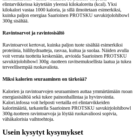
elintarvikkeissa käytetään yleensä kilokaloreita (kcal). Yksi
kilokalori vastaa 1000 kaloria, ja sillä ilmoitetaan esimerkiksi,
kuinka paljon energiaa Saarioinen PROTSKU savukirjolohibowl
300g sisältää.
Ravintoarvot ja ravintosisältö
Ravintoarvot kertovat, kuinka paljon tuote sisältää esimerkiksi
proteiinia, hiilihydraatteja, rasvaa, kuitua ja suolaa. Näiden avulla
voit verrata tuotteita keskenään, arvioida Saarioinen PROTSKU
savukirjolohibowl 300g -tuotteen ravitsemuksellista laatua ja tukea
terveellisempää ruokavaliota.
Miksi kalorien seuraaminen on tärkeää?
Kalorien ja ravintoarvojen seuraaminen auttaa ymmärtämään ruoan
energiasisältöä sekä tukee painonhallintaa ja hyvinvointia.
Kalori.infossa voit helposti vertailla eri elintarvikkeiden
kalorimääriä, tarkastella Saarioinen PROTSKU savukirjolohibowl
300g-tuotteen ravintoarvoja ja löytää ruokavalioosi sopivia,
vähäkalorisia vaihtoehtoja.
Usein kysytyt kysymykset