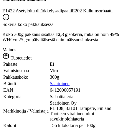
E1422
Asetyloitu ditärkkelysadipaatti
E202
Kaliumsorbaatti
Sokeria koko pakkauksessa
Koko 300g pakkaus sisältää
12,3 g
sokeria, mikä on noin
49%
WHO:n 25 g:n päivittäisestä enimmäissuosituksesta.
Mainos
Tuotetiedot
Pakaste
Ei
Valmistusmaa
Viro
Pakkauskoko
300g
Brändi
Saarioinen
EAN
6412000057191
Kategoria
Salaattiateriat
Saarioinen Oy
PL 108, 33101 Tampere, Finland
Markkinoija / Valmistaja
Tuotteen virallinen nimi
savukirjolohiateria
Kalorit
156 kilokaloria per 100g