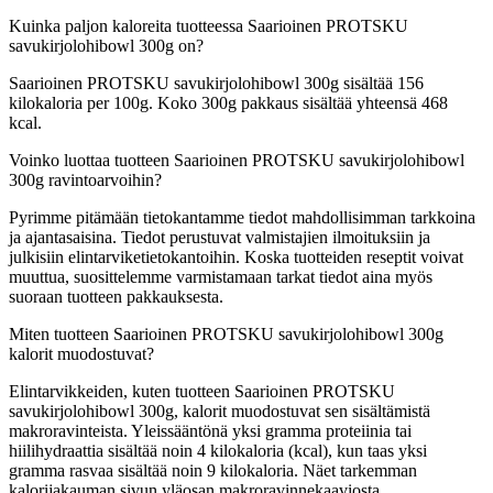
Kuinka paljon kaloreita tuotteessa Saarioinen PROTSKU
savukirjolohibowl 300g on?
Saarioinen PROTSKU savukirjolohibowl 300g sisältää 156
kilokaloria per 100g. Koko 300g pakkaus sisältää yhteensä 468
kcal.
Voinko luottaa tuotteen Saarioinen PROTSKU savukirjolohibowl
300g ravintoarvoihin?
Pyrimme pitämään tietokantamme tiedot mahdollisimman tarkkoina
ja ajantasaisina. Tiedot perustuvat valmistajien ilmoituksiin ja
julkisiin elintarviketietokantoihin. Koska tuotteiden reseptit voivat
muuttua, suosittelemme varmistamaan tarkat tiedot aina myös
suoraan tuotteen pakkauksesta.
Miten tuotteen Saarioinen PROTSKU savukirjolohibowl 300g
kalorit muodostuvat?
Elintarvikkeiden, kuten tuotteen Saarioinen PROTSKU
savukirjolohibowl 300g, kalorit muodostuvat sen sisältämistä
makroravinteista. Yleissääntönä yksi gramma proteiinia tai
hiilihydraattia sisältää noin 4 kilokaloria (kcal), kun taas yksi
gramma rasvaa sisältää noin 9 kilokaloria. Näet tarkemman
kalorijakauman sivun yläosan makroravinnekaaviosta.