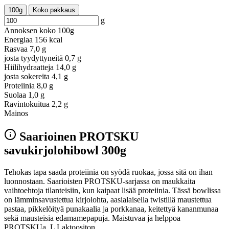
100g
Koko pakkaus
g
Annoksen koko
100g
Energiaa
156 kcal
Rasvaa
7,0 g
josta tyydyttyneitä
0,7 g
Hiilihydraatteja
14,0 g
josta sokereita
4,1 g
Proteiinia
8,0 g
Suolaa
1,0 g
Ravintokuitua
2,2 g
Mainos
Saarioinen PROTSKU
savukirjolohibowl 300g
Tehokas tapa saada proteiinia on syödä ruokaa, jossa sitä on ihan
luonnostaan. Saarioisten PROTSKU-sarjassa on maukkaita
vaihtoehtoja tilanteisiin, kun kaipaat lisää proteiinia. Tässä bowlissa
on lämminsavustettua kirjolohta, aasialaisella twistillä maustettua
pastaa, pikkelöityä punakaalia ja porkkanaa, keitettyä kananmunaa
sekä mausteisia edamamepapuja. Maistuvaa ja helppoa
PROTSKUa. L Laktoositon