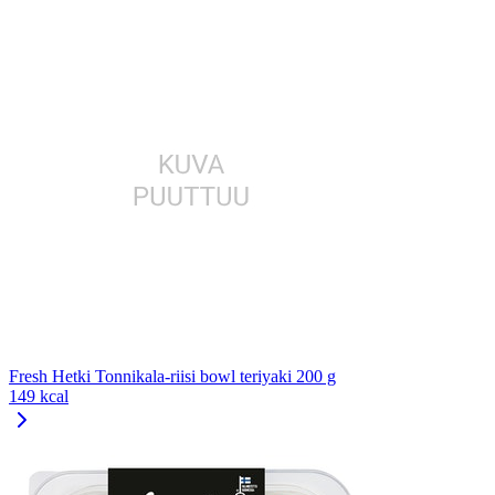
Fresh Hetki Tonnikala-riisi bowl teriyaki 200 g
149 kcal