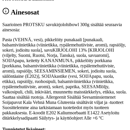
Ainesosat
Saarioinen PROTSKU savukirjolohibowl 300g sisältää seuraavia
ainesosia:
Pasta (VEHNÄ, vesi), pikkelöity punakaali [punakaali,
balsamiviinietikka (viinietikka, rypälemehutiiviste, aromi), rapsiöljy,
sokeri, jodioitu suola], savuKIRJOLOHI 13% [KIRJOLOHI
(viljelty, Suomi, Ruotsi, Norja, Tanska), suola, savuaromi],
SOIJApapu, keitetty KANANMUNA, pikkelöity porkkana
[porkkana, balsamiviinietikka (viinietikka, rypälemehutiiviste,
aromi), rapsiöljy, SEESAMINSIEMEN, sokeri, jodioitu suola,
säilöntäaine (E202)], SOIJAkastike (vesi, SOIJApapu, suola,
etikka), rapsiöljy, ruohosipuli, balsamiviinietikka (viinietikka,
rypälemehutiiviste, aromi), sokeri, paprika, SEESAMIöljy,
valkosipuli, chili, inkivääri, muunnettu maisstärkkelys, etikka, suola.
Saattaa sisältää ruotoja. Allergeenit Sisältää Seesaminsiemenet
Soijapavut Kala Vehnä Muna Gluteenia sisältävät viljat ja -tuotteet
Suosittelemme aina tarkistamaan tuotetiedot myös tuotteen
pakkauksesta. E-koodit E202 Kaliumsorbaatti E1422 Asetyloitu
ditärkkelysadipaatti Säilytys- ja käyttöohjeet Alle +6 °C
Tunnistetut lisäaineet: