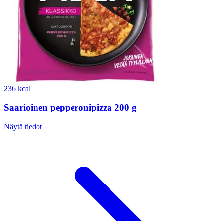
236 kcal
Saarioinen pepperonipizza 200 g
Näytä tiedot