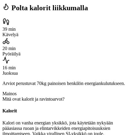
Polta kalorit liikkumalla
39 min
Kävelyä
20 min
Pyöräilyä
16 min
Juoksua
Arviot perustuvat 70kg painoisen henkilön energiankulutukseen.
Mainos
Mitä ovat kalorit ja ravintoarvot?
Kalorit
Kalori on vanha energian yksikkö, jota käytetään nykyään
pääasiassa ruoan ja elintarvikkeiden energiapitoisuuksien
ilmoittamiseen. Vaikka virallinen SI-yksikkö on joule,