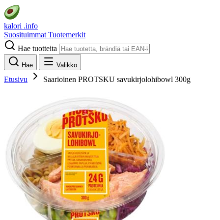
kalori
.info
Suosituimmat
Tuotemerkit
Hae tuotteita
Hae
Valikko
Etusivu
Saarioinen PROTSKU savukirjolohibowl 300g