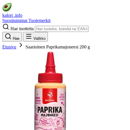
kalori
.info
Suosituimmat
Tuotemerkit
Hae tuotteita
Hae
Valikko
Etusivu
Saarioinen Paprikamajoneesi 200 g