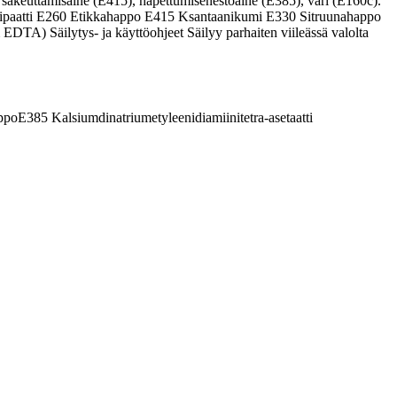
, sakeuttamisaine (E415), hapettumisenestoaine (E385), väri (E160c).
sadipaatti E260 Etikkahappo E415 Ksantaanikumi E330 Sitruunahappo
EDTA) Säilytys- ja käyttöohjeet Säilyy parhaiten viileässä valolta
ppo
E385
Kalsiumdinatriumetyleenidiamiinitetra-asetaatti