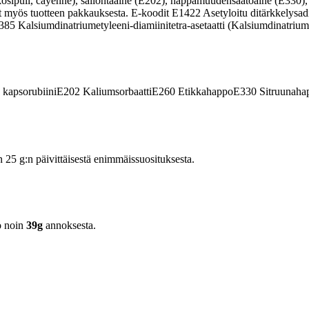
alkosipuli, cayenne), säilöntäaine (E202), happamuudensäätöaine (E330)
dot myös tuotteen pakkauksesta. E-koodit E1422 Asetyloitu ditärkkely
85 Kalsiumdinatriumetyleeni-diamiinitetra-asetaatti (Kalsiumdinatrium 
 kapsorubiini
E202
Kaliumsorbaatti
E260
Etikkahappo
E330
Sitruunaha
5 g:n päivittäisestä enimmäissuosituksesta.
o noin
39g
annoksesta.