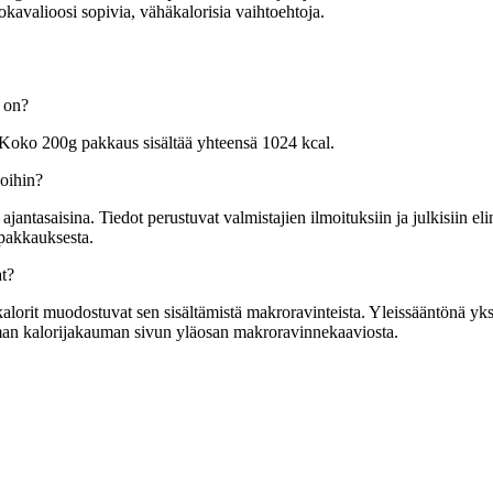
kavalioosi sopivia, vähäkalorisia vaihtoehtoja.
g on?
 Koko 200g pakkaus sisältää yhteensä 1024 kcal.
voihin?
tasaisina. Tiedot perustuvat valmistajien ilmoituksiin ja julkisiin elin
 pakkauksesta.
t?
orit muodostuvat sen sisältämistä makroravinteista. Yleissääntönä yksi g
mman kalorijakauman sivun yläosan makroravinnekaaviosta.