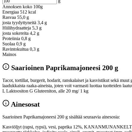
g
Annoksen koko
100g
Energiaa
512 kcal
Rasvaa
55,0 g
josta tyydyttyneitä
3,4 g
Hiilihydraatteja
5,3 g
josta sokereita
4,2 g
Proteiinia
0,8 g
Suolaa
0,9 g
Ravintokuitua
0,3 g
Mainos
Saarioinen Paprikamajoneesi 200 g
Tacot, tortillat, burgerit, hodarit, ranskalaiset ja kasvistikut sekä m
laadukkaista raaka-aineista, joten voit varmasti luottaa tuotteiden l
L Laktoositon G Gluteeniton, alle 20 mg/ 1 kg
Ainesosat
Saarioinen Paprikamajoneesi 200 g sisältää seuraavia ainesosia:
Kasviöljyt (rapsi, rypsi), vesi, paprika 12%, KANANMUNANKELTUAINE