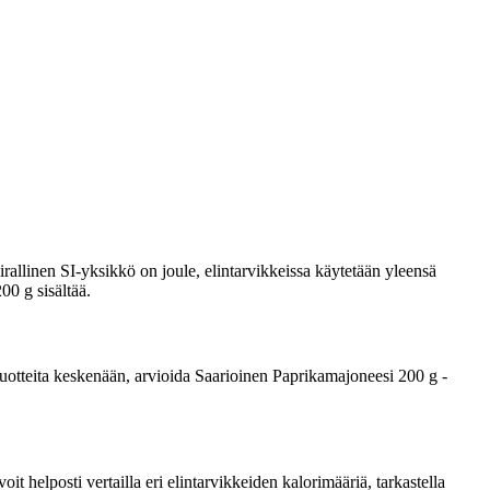
rallinen SI-yksikkö on joule, elintarvikkeissa käytetään yleensä
00 g sisältää.
a tuotteita keskenään, arvioida Saarioinen Paprikamajoneesi 200 g -
 helposti vertailla eri elintarvikkeiden kalorimääriä, tarkastella