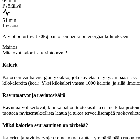
64 min
Pyöräilyä
51 min
Juoksua
Arviot perustuvat 70kg painoisen henkilön energiankulutukseen.
Mainos
Mitä ovat kalorit ja ravintoarvot?
Kalorit
Kalori on vanha energian yksikkö, jota käytetään nykyään pääasiassa r
kilokaloreita (kcal). Yksi kilokalori vastaa 1000 kaloria, ja sillä ilmo
Ravintoarvot ja ravintosisältö
Ravintoarvot kertovat, kuinka paljon tuote sisältää esimerkiksi proteii
tuotteen ravitsemuksellista laatua ja tukea terveellisempää ruokavaliota
Miksi kalorien seuraaminen on tärkeää?
Kalorien ja ravintoarvojen seuraaminen auttaa ymmärtämään ruoan energia