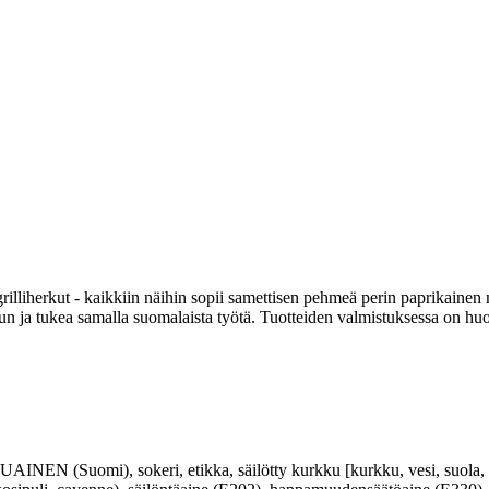
uut grilliherkut - kaikkiin näihin sopii samettisen pehmeä perin paprikai
aatuun ja tukea samalla suomalaista työtä. Tuotteiden valmistuksessa on
N (Suomi), sokeri, etikka, säilötty kurkku [kurkku, vesi, suola, h