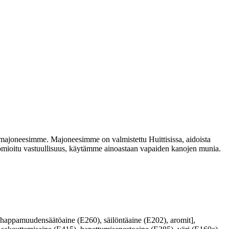
nen majoneesimme. Majoneesimme on valmistettu Huittisissa, aidoista
 huomioitu vastuullisuus, käytämme ainoastaan vapaiden kanojen munia.
appamuudensäätöaine (E260), säilöntäaine (E202), aromit],