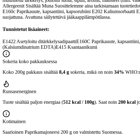
muunnettu tärkkelys, jodioitu suola, sipuli, aromit, mausteet (mm. v
Allergeenit Sisältää Muna Suosittelemme aina tarkistamaan tuotetie
E160c Paprikauute, kapsantiini, kapsorubiini E202 Kaliumsorbaatti E3
suojattuna. Avattuna säilytettävä jääkaappilämpötilassa.
Tunnistetut lisäaineet:
E1422
Asetyloitu ditärkkelysadipaatti
E160C
Paprikauute, kapsantiini,
(Kalsiumdinatrium EDTA)
E415
Ksantaanikumi
Sokeria koko pakkauksessa
Koko 200g pakkaus sisältää
8,4 g
sokeria, mikä on noin
34%
WHO:n 2
Runsasenerginen
Tuote sisältää paljon energiaa (
512 kcal / 100g
). Saat noin
200 kcal
j
Kotimainen
Saarioinen Paprikamajoneesi 200 g on valmistettu Suomessa.