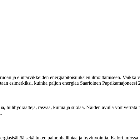
uoan ja elintarvikkeiden energiapitoisuuksien ilmoittamiseen. Vaikka vi
itetaan esimerkiksi, kuinka paljon energiaa Saarioinen Paprikamajoneesi 2
nia, hiilihydraatteja, rasvaa, kuitua ja suolaa. Näiden avulla voit verrat
.
sisältöä sekä tukee painonhallintaa ja hyvinvointia. Kalori.infossa voit