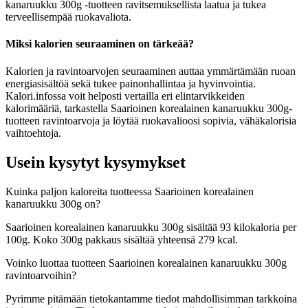
kanaruukku 300g -tuotteen ravitsemuksellista laatua ja tukea
terveellisempää ruokavaliota.
Miksi kalorien seuraaminen on tärkeää?
Kalorien ja ravintoarvojen seuraaminen auttaa ymmärtämään ruoan
energiasisältöä sekä tukee painonhallintaa ja hyvinvointia.
Kalori.infossa voit helposti vertailla eri elintarvikkeiden
kalorimääriä, tarkastella Saarioinen korealainen kanaruukku 300g-
tuotteen ravintoarvoja ja löytää ruokavalioosi sopivia, vähäkalorisia
vaihtoehtoja.
Usein kysytyt kysymykset
Kuinka paljon kaloreita tuotteessa Saarioinen korealainen
kanaruukku 300g on?
Saarioinen korealainen kanaruukku 300g sisältää 93 kilokaloria per
100g. Koko 300g pakkaus sisältää yhteensä 279 kcal.
Voinko luottaa tuotteen Saarioinen korealainen kanaruukku 300g
ravintoarvoihin?
Pyrimme pitämään tietokantamme tiedot mahdollisimman tarkkoina