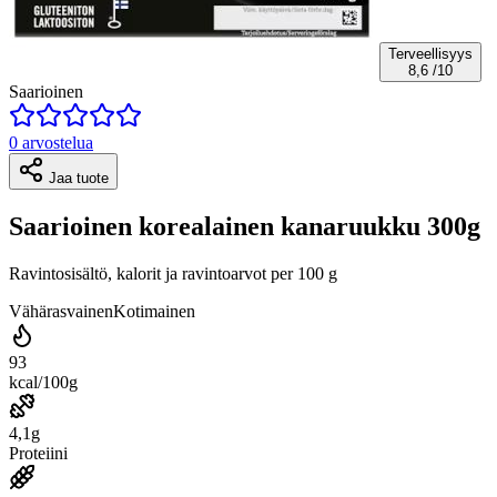
Terveellisyys
8,6
/10
Saarioinen
0 arvostelua
Jaa tuote
Saarioinen korealainen kanaruukku 300g
Ravintosisältö, kalorit ja ravintoarvot per 100 g
Vähärasvainen
Kotimainen
93
kcal/100g
4,1g
Proteiini