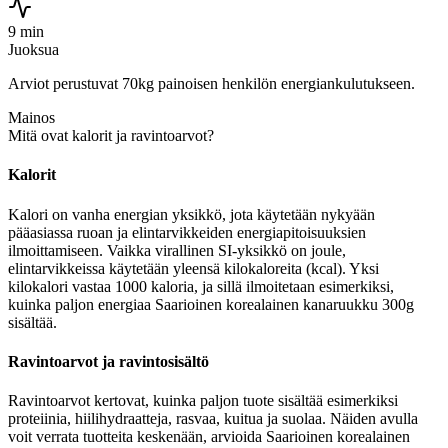
9 min
Juoksua
Arviot perustuvat 70kg painoisen henkilön energiankulutukseen.
Mainos
Mitä ovat kalorit ja ravintoarvot?
Kalorit
Kalori on vanha energian yksikkö, jota käytetään nykyään
pääasiassa ruoan ja elintarvikkeiden energiapitoisuuksien
ilmoittamiseen. Vaikka virallinen SI-yksikkö on joule,
elintarvikkeissa käytetään yleensä kilokaloreita (kcal). Yksi
kilokalori vastaa 1000 kaloria, ja sillä ilmoitetaan esimerkiksi,
kuinka paljon energiaa Saarioinen korealainen kanaruukku 300g
sisältää.
Ravintoarvot ja ravintosisältö
Ravintoarvot kertovat, kuinka paljon tuote sisältää esimerkiksi
proteiinia, hiilihydraatteja, rasvaa, kuitua ja suolaa. Näiden avulla
voit verrata tuotteita keskenään, arvioida Saarioinen korealainen