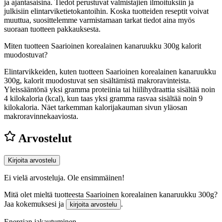
ja ajantasaisina. Tiedot perustuvat valmistajien ilmoituksiin ja
julkisiin elintarviketietokantoihin. Koska tuotteiden reseptit voivat
muuttua, suosittelemme varmistamaan tarkat tiedot aina myös
suoraan tuotteen pakkauksesta.
Miten tuotteen Saarioinen korealainen kanaruukku 300g kalorit
muodostuvat?
Elintarvikkeiden, kuten tuotteen Saarioinen korealainen kanaruukku
300g, kalorit muodostuvat sen sisältämistä makroravinteista.
Yleissääntönä yksi gramma proteiinia tai hiilihydraattia sisältää noin
4 kilokaloria (kcal), kun taas yksi gramma rasvaa sisältää noin 9
kilokaloria. Näet tarkemman kalorijakauman sivun yläosan
makroravinnekaaviosta.
Arvostelut
Kirjoita arvostelu
Ei vielä arvosteluja. Ole ensimmäinen!
Mitä olet mieltä tuotteesta Saarioinen korealainen kanaruukku 300g?
Jaa kokemuksesi ja
.
kirjoita arvostelu
Energian jakautuminen