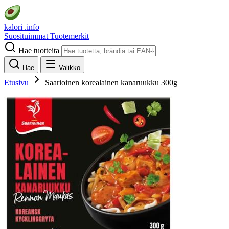
kalori
.info
Suosituimmat
Tuotemerkit
Hae tuotteita
Hae
Valikko
Etusivu
Saarioinen korealainen kanaruukku 300g