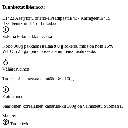
Tunnistetut lisäaineet:
E1422
Asetyloitu ditärkkelysadipaatti
E407
Karrageeni
E415
Ksantaanikumi
E451
Trifosfaatit
Sokeria koko pakkauksessa
Koko 300g pakkaus sisältää
9,0 g
sokeria, mikä on noin
36%
WHO:n 25 g:n päivittäisestä enimmäissuosituksesta.
Vähärasvainen
Tuote sisältää rasvaa enintään 3g / 100g.
Kotimainen
Saarioinen korealainen kanaruukku 300g on valmistettu Suomessa.
Mainos
Tuotetiedot