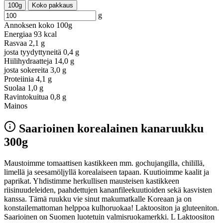
100g
Koko pakkaus
g
Annoksen koko
100g
Energiaa
93 kcal
Rasvaa
2,1 g
josta tyydyttyneitä
0,4 g
Hiilihydraatteja
14,0 g
josta sokereita
3,0 g
Proteiinia
4,1 g
Suolaa
1,0 g
Ravintokuitua
0,8 g
Mainos
Saarioinen korealainen kanaruukku
300g
Maustoimme tomaattisen kastikkeen mm. gochujangilla, chilillä,
limellä ja seesamöljyllä korealaiseen tapaan. Kuutioimme kaalit ja
paprikat. Yhdistimme herkullisen mausteisen kastikkeen
riisinuudeleiden, paahdettujen kananfileekuutioiden sekä kasvisten
kanssa. Tämä ruukku vie sinut makumatkalle Koreaan ja on
konstailemattoman helppoa kulhoruokaa! Laktoositon ja gluteeniton.
Saarioinen on Suomen luotetuin valmisruokamerkki. L Laktoositon