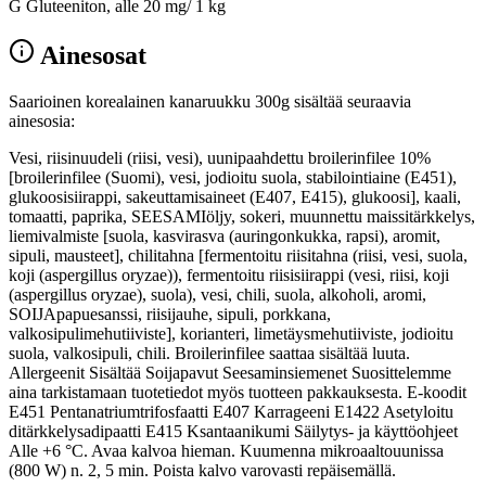
G Gluteeniton, alle 20 mg/ 1 kg
Ainesosat
Saarioinen korealainen kanaruukku 300g sisältää seuraavia
ainesosia:
Vesi, riisinuudeli (riisi, vesi), uunipaahdettu broilerinfilee 10%
[broilerinfilee (Suomi), vesi, jodioitu suola, stabilointiaine (E451),
glukoosisiirappi, sakeuttamisaineet (E407, E415), glukoosi], kaali,
tomaatti, paprika, SEESAMIöljy, sokeri, muunnettu maissitärkkelys,
liemivalmiste [suola, kasvirasva (auringonkukka, rapsi), aromit,
sipuli, mausteet], chilitahna [fermentoitu riisitahna (riisi, vesi, suola,
koji (aspergillus oryzae)), fermentoitu riisisiirappi (vesi, riisi, koji
(aspergillus oryzae), suola), vesi, chili, suola, alkoholi, aromi,
SOIJApapuesanssi, riisijauhe, sipuli, porkkana,
valkosipulimehutiiviste], korianteri, limetäysmehutiiviste, jodioitu
suola, valkosipuli, chili. Broilerinfilee saattaa sisältää luuta.
Allergeenit Sisältää Soijapavut Seesaminsiemenet Suosittelemme
aina tarkistamaan tuotetiedot myös tuotteen pakkauksesta. E-koodit
E451 Pentanatriumtrifosfaatti E407 Karrageeni E1422 Asetyloitu
ditärkkelysadipaatti E415 Ksantaanikumi Säilytys- ja käyttöohjeet
Alle +6 °C. Avaa kalvoa hieman. Kuumenna mikroaaltouunissa
(800 W) n. 2, 5 min. Poista kalvo varovasti repäisemällä.