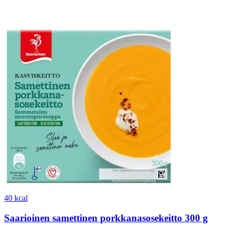
40 kcal
Saarioinen samettinen porkkanasosekeitto 300 g