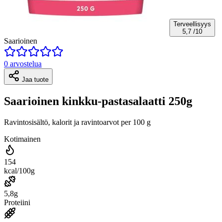
Terveellisyys
5,7
/10
Saarioinen
0 arvostelua
Jaa tuote
Saarioinen kinkku-pastasalaatti 250g
Ravintosisältö, kalorit ja ravintoarvot per 100 g
Kotimainen
154
kcal/100g
5,8g
Proteiini