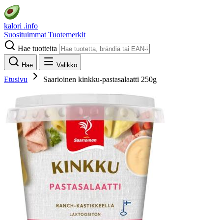
kalori
.info
Suosituimmat
Tuotemerkit
Hae tuotteita
Hae
Valikko
Etusivu
Saarioinen kinkku-pastasalaatti 250g