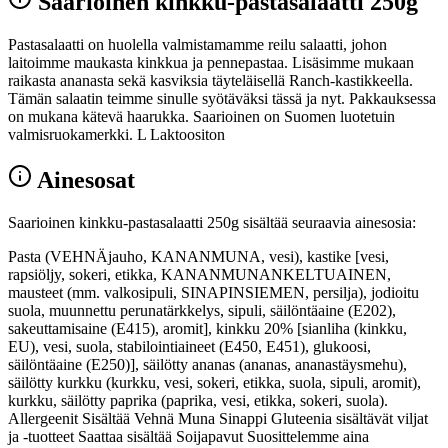
Saarioinen kinkku-pastasalaatti 250g
Pastasalaatti on huolella valmistamamme reilu salaatti, johon
laitoimme maukasta kinkkua ja pennepastaa. Lisäsimme mukaan
raikasta ananasta sekä kasviksia täyteläisellä Ranch-kastikkeella.
Tämän salaatin teimme sinulle syötäväksi tässä ja nyt. Pakkauksessa
on mukana kätevä haarukka. Saarioinen on Suomen luotetuin
valmisruokamerkki. L Laktoositon
Ainesosat
Saarioinen kinkku-pastasalaatti 250g sisältää seuraavia ainesosia:
Pasta (VEHNÄjauho, KANANMUNA, vesi), kastike [vesi,
rapsiöljy, sokeri, etikka, KANANMUNANKELTUAINEN,
mausteet (mm. valkosipuli, SINAPINSIEMEN, persilja), jodioitu
suola, muunnettu perunatärkkelys, sipuli, säilöntäaine (E202),
sakeuttamisaine (E415), aromit], kinkku 20% [sianliha (kinkku,
EU), vesi, suola, stabilointiaineet (E450, E451), glukoosi,
säilöntäaine (E250)], säilötty ananas (ananas, ananastäysmehu),
säilötty kurkku (kurkku, vesi, sokeri, etikka, suola, sipuli, aromit),
kurkku, säilötty paprika (paprika, vesi, etikka, sokeri, suola).
Allergeenit Sisältää Vehnä Muna Sinappi Gluteenia sisältävät viljat
ja -tuotteet Saattaa sisältää Soijapavut Suosittelemme aina