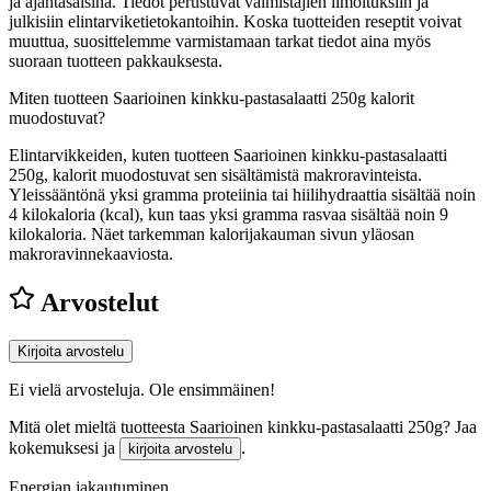
ja ajantasaisina. Tiedot perustuvat valmistajien ilmoituksiin ja
julkisiin elintarviketietokantoihin. Koska tuotteiden reseptit voivat
muuttua, suosittelemme varmistamaan tarkat tiedot aina myös
suoraan tuotteen pakkauksesta.
Miten tuotteen Saarioinen kinkku-pastasalaatti 250g kalorit
muodostuvat?
Elintarvikkeiden, kuten tuotteen Saarioinen kinkku-pastasalaatti
250g, kalorit muodostuvat sen sisältämistä makroravinteista.
Yleissääntönä yksi gramma proteiinia tai hiilihydraattia sisältää noin
4 kilokaloria (kcal), kun taas yksi gramma rasvaa sisältää noin 9
kilokaloria. Näet tarkemman kalorijakauman sivun yläosan
makroravinnekaaviosta.
Arvostelut
Kirjoita arvostelu
Ei vielä arvosteluja. Ole ensimmäinen!
Mitä olet mieltä tuotteesta Saarioinen kinkku-pastasalaatti 250g? Jaa
kokemuksesi ja
.
kirjoita arvostelu
Energian jakautuminen