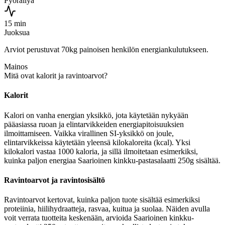
Pyöräilyä
15 min
Juoksua
Arviot perustuvat 70kg painoisen henkilön energiankulutukseen.
Mainos
Mitä ovat kalorit ja ravintoarvot?
Kalorit
Kalori on vanha energian yksikkö, jota käytetään nykyään
pääasiassa ruoan ja elintarvikkeiden energiapitoisuuksien
ilmoittamiseen. Vaikka virallinen SI-yksikkö on joule,
elintarvikkeissa käytetään yleensä kilokaloreita (kcal). Yksi
kilokalori vastaa 1000 kaloria, ja sillä ilmoitetaan esimerkiksi,
kuinka paljon energiaa Saarioinen kinkku-pastasalaatti 250g sisältää.
Ravintoarvot ja ravintosisältö
Ravintoarvot kertovat, kuinka paljon tuote sisältää esimerkiksi
proteiinia, hiilihydraatteja, rasvaa, kuitua ja suolaa. Näiden avulla
voit verrata tuotteita keskenään, arvioida Saarioinen kinkku-