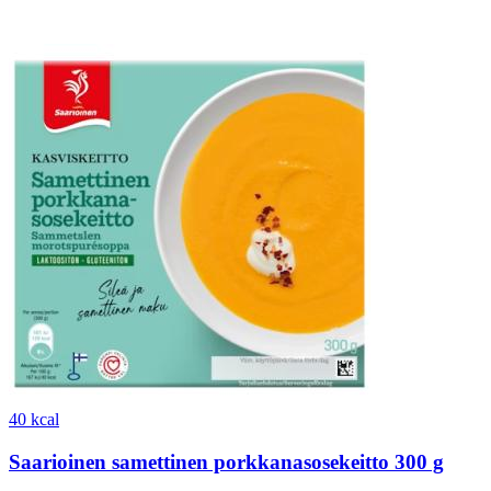
40 kcal
Saarioinen samettinen porkkanasosekeitto 300 g