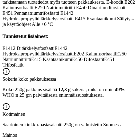
tarkistamaan tuotetiedot myös tuotteen pakkauksesta. E-koodit E202
Kaliumsorbaatti E250 Natriumnitriitti E450 Dinatriumdifosfaatti
E451 Pentanatriumtrifosfaatti E1442
Hydroksipropyyliditärkkelysfosfaatti E415 Ksantaanikumi Säilytys-
ja käyttöohjeet Alle +6 °C
Tunnistetut lisäaineet:
E1412
Ditärkkelysfosfaatti
E1442
Hydroksipropyyliditärkkelysfosfaatti
E202
Kaliumsorbaatti
E250
Natriumnitriitti
E415
Ksantaanikumi
E450
Difosfaatit
E451
Trifosfaatit
Sokeria koko pakkauksessa
Koko 250g pakkaus sisältää
12,3 g
sokeria, mikä on noin
49%
WHO:n 25 g:n päivittäisestä enimmäissuosituksesta.
Kotimainen
Saarioinen kinkku-pastasalaatti 250g on valmistettu Suomessa.
Mainos