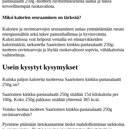
pastasalaatti 250g -tuotteen ravitsemuksellista laatua ja tukea
terveellisempää ruokavaliota.
Miksi kalorien seuraaminen on tärkeää?
Kalorien ja ravintoarvojen seuraaminen auttaa ymmärtämään ruoan
energiasisältöä sekä tukee painonhallintaa ja hyvinvointia.
Kalori.infossa voit helposti vertailla eri elintarvikkeiden
kalorimääriä, tarkastella Saarioinen kinkku-pastasalaatti 250g-
tuotteen ravintoarvoja ja löytää ruokavalioosi sopivia, vähäkalorisia
vaihtoehtoja.
Usein kysytyt kysymykset
Kuinka paljon kaloreita tuotteessa Saarioinen kinkku-pastasalaatti
250g on?
Saarioinen kinkku-pastasalaatti 250g sisältää 154 kilokaloria per
100g. Koko 250g pakkaus sisältää yhteensä 385 kcal.
Voinko luottaa tuotteen Saarioinen kinkku-pastasalaatti 250g
ravintoarvoihin?
Pyrimme pitämään tietokantamme tiedot mahdollisimman tarkkoina