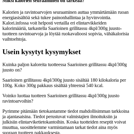
Miksi kalorien seuraaminen on tärkeää?
Kalorien ja ravintoarvojen seuraaminen auttaa ymmärtämään ruoan
energiasisältöä sekä tukee painonhallintaa ja hyvinvointia.
Kalori.infossa voit helposti vertailla eri elintarvikkeiden
kalorimääriä, tarkastella Saarioinen grillitassu 4kpl/300g juusto-
tuotteen ravintoarvoja ja löytää ruokavalioosi sopivia, vähäkalorisia
vaihtoehtoja.
Usein kysytyt kysymykset
Kuinka paljon kaloreita tuotteessa Saarioinen grillitassu 4kpl/300g
juusto on?
Saarioinen grillitassu 4kpl/300g juusto sisältää 180 kilokaloria per
100g. Koko 300g pakkaus sisältää yhteensä 540 kcal.
Voinko luottaa tuotteen Saarioinen grillitassu 4kpl/300g juusto
ravintoarvoihin?
Pyrimme pitämään tietokantamme tiedot mahdollisimman tarkkoina
ja ajantasaisina. Tiedot perustuvat valmistajien ilmoituksiin ja
julkisiin elintarviketietokantoihin. Koska tuotteiden reseptit voivat
muuttua, suosittelemme varmistamaan tarkat tiedot aina myös
suoraan tuotteen pakkauksesta.