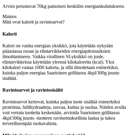
Arviot perustuvat 70kg painoisen henkilön energiankulutukseen.
Mainos
Mitä ovat kalorit ja ravintoarvot?
Kalorit
Kalori on vanha energian yksikkö, jota käytetään nykyään
pääasiassa ruoan ja elintarvikkeiden energiapitoisuuksien
ilmoittamiseen. Vaikka virallinen SI-yksikkö on joule,
elintarvikkeissa käytetään yleensä kilokaloreita (kcal). Yksi
kilokalori vastaa 1000 kaloria, ja sillä ilmoitetaan esimerkiksi,
kuinka paljon energiaa Saarioinen grillitassu 4kpl/300g juusto
sisältää.
Ravintoarvot ja ravintosisältö
Ravintoarvot kertovat, kuinka paljon tuote sisältää esimerkiksi
proteiinia, hiilihydraatteja, rasvaa, kuitua ja suolaa. Näiden avulla
voit verrata tuotteita keskenään, arvioida Saarioinen grillitassu
4kpl/300g juusto -tuotteen ravitsemuksellista laatua ja tukea
terveellisempää ruokavaliota.