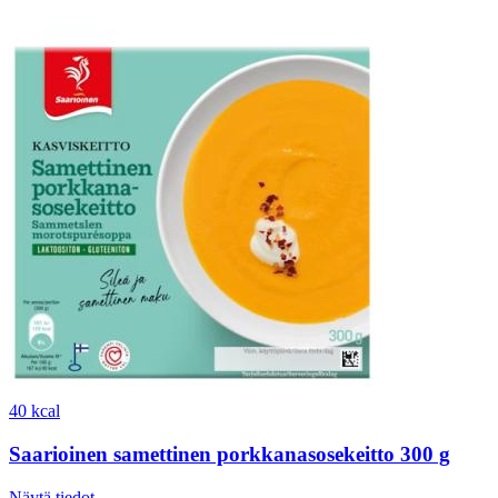
40 kcal
Saarioinen samettinen porkkanasosekeitto 300 g
Näytä tiedot