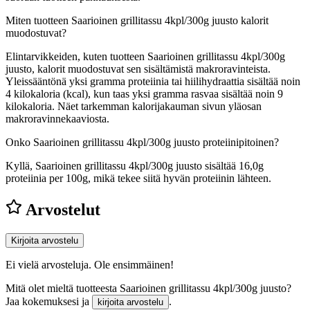
Miten tuotteen Saarioinen grillitassu 4kpl/300g juusto kalorit
muodostuvat?
Elintarvikkeiden, kuten tuotteen Saarioinen grillitassu 4kpl/300g
juusto, kalorit muodostuvat sen sisältämistä makroravinteista.
Yleissääntönä yksi gramma proteiinia tai hiilihydraattia sisältää noin
4 kilokaloria (kcal), kun taas yksi gramma rasvaa sisältää noin 9
kilokaloria. Näet tarkemman kalorijakauman sivun yläosan
makroravinnekaaviosta.
Onko Saarioinen grillitassu 4kpl/300g juusto proteiinipitoinen?
Kyllä, Saarioinen grillitassu 4kpl/300g juusto sisältää 16,0g
proteiinia per 100g, mikä tekee siitä hyvän proteiinin lähteen.
Arvostelut
Kirjoita arvostelu
Ei vielä arvosteluja. Ole ensimmäinen!
Mitä olet mieltä tuotteesta Saarioinen grillitassu 4kpl/300g juusto?
Jaa kokemuksesi ja
.
kirjoita arvostelu