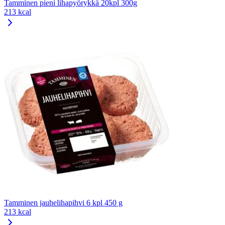
Tamminen pieni lihapyörykkä 20kpl 300g
213 kcal
Tamminen jauhelihapihvi 6 kpl 450 g
213 kcal