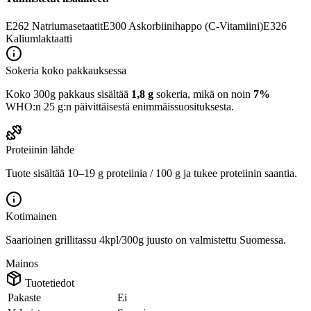
E262
Natriumasetaatit
E300
Askorbiinihappo (C-Vitamiini)
E326
Kaliumlaktaatti
Sokeria koko pakkauksessa
Koko 300g pakkaus sisältää
1,8 g
sokeria, mikä on noin
7%
WHO:n 25 g:n päivittäisestä enimmäissuosituksesta.
Proteiinin lähde
Tuote sisältää 10–19 g proteiinia / 100 g ja tukee proteiinin saantia.
Kotimainen
Saarioinen grillitassu 4kpl/300g juusto on valmistettu Suomessa.
Mainos
Tuotetiedot
Pakaste
Ei