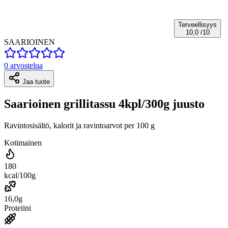
Terveellisyys
10,0
/10
SAARIOINEN
0 arvostelua
Jaa tuote
Saarioinen grillitassu 4kpl/300g juusto
Ravintosisältö, kalorit ja ravintoarvot per 100 g
Kotimainen
180
kcal/100g
16,0g
Proteiini