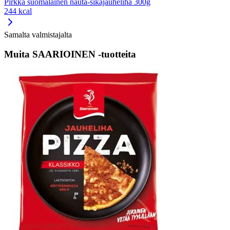
Pirkka suomalainen nauta-sikajauheliha 300g
244 kcal
Samalta valmistajalta
Muita SAARIOINEN -tuotteita