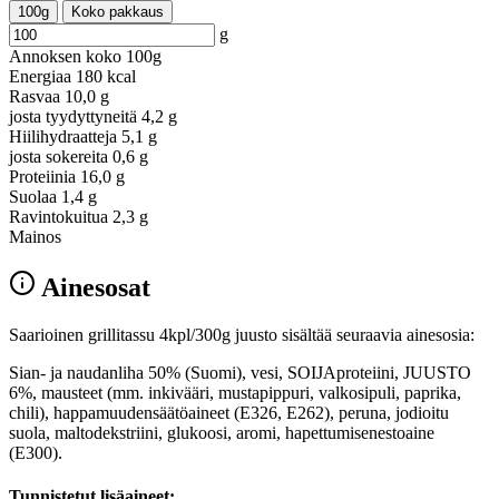
100g
Koko pakkaus
g
Annoksen koko
100g
Energiaa
180 kcal
Rasvaa
10,0 g
josta tyydyttyneitä
4,2 g
Hiilihydraatteja
5,1 g
josta sokereita
0,6 g
Proteiinia
16,0 g
Suolaa
1,4 g
Ravintokuitua
2,3 g
Mainos
Ainesosat
Saarioinen grillitassu 4kpl/300g juusto sisältää seuraavia ainesosia:
Sian- ja naudanliha 50% (Suomi), vesi, SOIJAproteiini, JUUSTO
6%, mausteet (mm. inkivääri, mustapippuri, valkosipuli, paprika,
chili), happamuudensäätöaineet (E326, E262), peruna, jodioitu
suola, maltodekstriini, glukoosi, aromi, hapettumisenestoaine
(E300).
Tunnistetut lisäaineet: