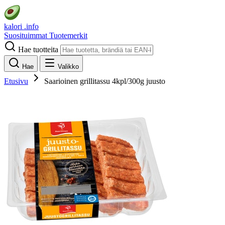
kalori
.info
Suosituimmat
Tuotemerkit
Hae tuotteita
Hae
Valikko
Etusivu
Saarioinen grillitassu 4kpl/300g juusto