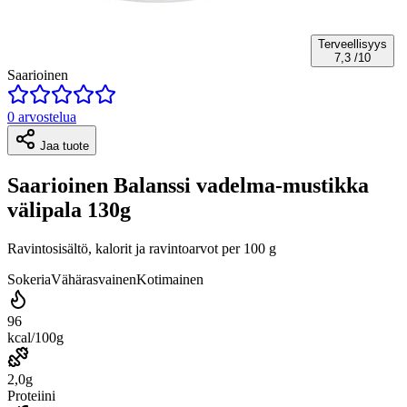
Terveellisyys
7,3
/10
Saarioinen
0 arvostelua
Jaa tuote
Saarioinen Balanssi vadelma-mustikka
välipala 130g
Ravintosisältö, kalorit ja ravintoarvot per 100 g
Sokeria
Vähärasvainen
Kotimainen
96
kcal/100g
2,0g
Proteiini