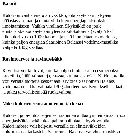
Kalorit
Kalori on vanha energian yksikkö, jota käytetään nykyään
pääasiassa ruoan ja elintarvikkeiden energiapitoisuuksien
ilmoittamiseen. Vaikka virallinen SI-yksikkö on joule,
elintarvikkeissa käytetään yleensä kilokaloreita (kcal). Yksi
kilokalori vastaa 1000 kaloria, ja sillä ilmoitetaan esimerkiksi,
kuinka paljon energiaa Saarioinen Balanssi vadelma-mustikka
välipala 130g sisältää.
Ravintoarvot ja ravintosisältö
Ravintoarvot kertovat, kuinka paljon tuote sisältää esimerkiksi
proteiinia, hiilihydraatteja, rasvaa, kuitua ja suolaa. Näiden avulla
voit verrata tuotteita keskenään, arvioida Saarioinen Balanssi
vadelma-mustikka välipala 130g -tuotteen ravitsemuksellista laatua
ja tukea terveellisempää ruokavaliota.
Miksi kalorien seuraaminen on tärkeää?
Kalorien ja ravintoarvojen seuraaminen auttaa ymmärtämään ruoan
energiasisältöä sekä tukee painonhallintaa ja hyvinvointia.
Kalori.infossa voit helposti vertailla eri elintarvikkeiden
kalorimääriä, tarkastella Saarioinen Balanssi vadelma-mustikka