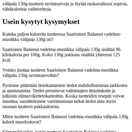
välipala 130g-tuotteen ravintoarvoja ja löytää ruokavalioosi sopivia,
vähäkalorisia vaihtoehtoja.
Usein kysytyt kysymykset
Kuinka paljon kaloreita tuotteessa Saarioinen Balanssi vadelma-
mustikka välipala 130g on?
Saarioinen Balanssi vadelma-mustikka välipala 130g sisältää 96
kilokaloria per 100g. Koko 130g pakkaus sisältää yhteensä 125
kcal.
Voinko luottaa tuotteen Saarioinen Balanssi vadelma-mustikka
välipala 130g ravintoarvoihin?
Pyrimme pitämään tietokantamme tiedot mahdollisimman tarkkoina
ja ajantasaisina. Tiedot perustuvat valmistajien ilmoituksiin ja
julkisiin elintarviketietokantoihin. Koska tuotteiden reseptit voivat
muuttua, suosittelemme varmistamaan tarkat tiedot aina myös
suoraan tuotteen pakkauksesta.
Miten tuotteen Saarioinen Balanssi vadelma-mustikka välipala 130g
kalorit muodostuvat?
Elintarvikkeiden, kuten tuotteen Saarioinen Balanssi vadelma-