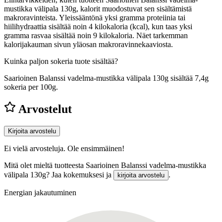
mustikka välipala 130g, kalorit muodostuvat sen sisältämistä
makroravinteista. Yleissääntönä yksi gramma proteiinia tai
hiilihydraattia sisältää noin 4 kilokaloria (kcal), kun taas yksi
gramma rasvaa sisältää noin 9 kilokaloria. Näet tarkemman
kalorijakauman sivun yläosan makroravinnekaaviosta.
Kuinka paljon sokeria tuote sisältää?
Saarioinen Balanssi vadelma-mustikka välipala 130g sisältää 7,4g
sokeria per 100g.
Arvostelut
Kirjoita arvostelu
Ei vielä arvosteluja. Ole ensimmäinen!
Mitä olet mieltä tuotteesta Saarioinen Balanssi vadelma-mustikka
välipala 130g? Jaa kokemuksesi ja
.
kirjoita arvostelu
Energian jakautuminen