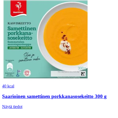
40 kcal
Saarioinen samettinen porkkanasosekeitto 300 g
Näytä tiedot