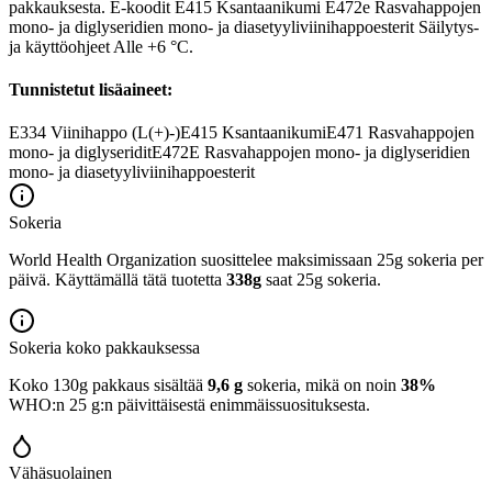
pakkauksesta. E-koodit E415 Ksantaanikumi E472e Rasvahappojen
mono- ja diglyseridien mono- ja diasetyyliviinihappoesterit Säilytys-
ja käyttöohjeet Alle +6 °C.
Tunnistetut lisäaineet:
E334
Viinihappo (L(+)-)
E415
Ksantaanikumi
E471
Rasvahappojen
mono- ja diglyseridit
E472E
Rasvahappojen mono- ja diglyseridien
mono- ja diasetyyliviinihappoesterit
Sokeria
World Health Organization suosittelee maksimissaan 25g sokeria per
päivä. Käyttämällä tätä tuotetta
338g
saat 25g sokeria.
Sokeria koko pakkauksessa
Koko 130g pakkaus sisältää
9,6 g
sokeria, mikä on noin
38%
WHO:n 25 g:n päivittäisestä enimmäissuosituksesta.
Vähäsuolainen