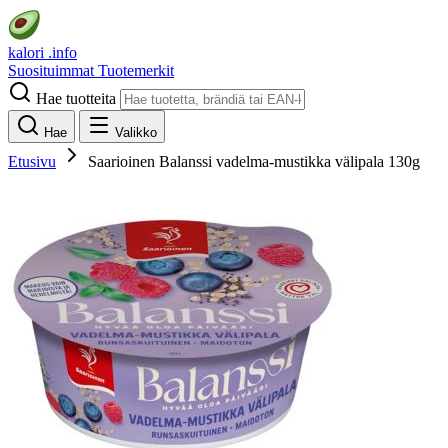
kalori
.info
Suosituimmat
Tuotemerkit
Hae tuotteita
Hae
Valikko
Etusivu
Saarioinen Balanssi vadelma-mustikka välipala 130g