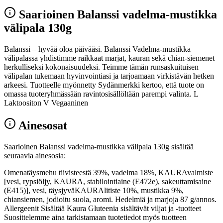
Saarioinen Balanssi vadelma-mustikka
välipala 130g
Balanssi – hyvää oloa päivääsi. Balanssi Vadelma-mustikka
välipalassa yhdistimme raikkaat marjat, kauran sekä chian-siemenet
herkulliseksi kokonaisuudeksi. Teimme tämän runsaskuituisen
välipalan tukemaan hyvinvointiasi ja tarjoamaan virkistävän hetken
arkeesi. Tuotteelle myönnetty Sydänmerkki kertoo, että tuote on
omassa tuoteryhmässään ravintosisällöltään parempi valinta. L
Laktoositon V Vegaaninen
Ainesosat
Saarioinen Balanssi vadelma-mustikka välipala 130g sisältää
seuraavia ainesosia:
Omenatäysmehu tiivisteestä 39%, vadelma 18%, KAURAvalmiste
[vesi, rypsiöljy, KAURA, stabilointiaine (E472e), sakeuttamisaine
(E415)], vesi, täysjyväKAURAlitiste 10%, mustikka 9%,
chiansiemen, jodioitu suola, aromi. Hedelmiä ja marjoja 87 g/annos.
Allergeenit Sisältää Kaura Gluteenia sisältävät viljat ja -tuotteet
Suosittelemme aina tarkistamaan tuotetiedot myös tuotteen