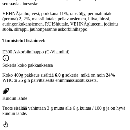
seuraavia ainesosia:
VEHNÄjauho, vesi, porkkana 11%, rapsiöljy, perunahiutale
(peruna) 2, 2%, maissihiutale, pellavansiemen, hiiva, hirssi,
auringonkukansiemen, RUIShiutale, VEHNÄgluteeni, jodioitu
suola, siirappi, jauhonparanne askorbiinihappo.
Tunnistetut lisäaineet:
E300
Askorbiinihappo (C-Vitamiini)
Sokeria koko pakkauksessa
Koko 400g pakkaus sisältää
6,0 g
sokeria, mikä on noin
24%
WHO:n 25 g:n päivittäisestä enimmäissuosituksesta.
Kuidun lähde
Tuote sisältää vähintään 3 g mutta alle 6 g kuitua / 100 g ja on hyvä
kuidun lähde.