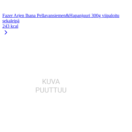
Fazer Arjen Ihana Pellavansiemen&Hapanjuuri 300g viipaloitu
sekaleipä
243 kcal