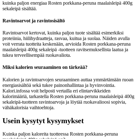
kuinka paljon energiaa Rosten porkkana-peruna maalaisleipä 400g
sekaleipä sisältää.
Ravintoarvot ja ravintosisältö
Ravintoarvot kertovat, kuinka paljon tuote sisältää esimerkiksi
proteiinia, hiilihydraatteja, rasvaa, kuitua ja suolaa. Näiden avulla
voit verrata tuotteita keskenään, arvioida Rosten porkkana-peruna
maalaisleipä 400g sekaleipä -tuotteen ravitsemuksellista laatua ja
tukea terveellisempää ruokavaliota.
Miksi kalorien seuraaminen on tärkeää?
Kalorien ja ravintoarvojen seuraaminen auttaa ymmärtämään ruoan
energiasisältöä sekä tukee painonhallintaa ja hyvinvointia.
Kalori.infossa voit helposti vertailla eri elintarvikkeiden
kalorimääriä, tarkastella Rosten porkkana-peruna maalaisleipä 400g
sekaleipä-tuotteen ravintoarvoja ja löytää ruokavalioosi sopivia,
vähäkalorisia vaihtoehtoja.
Usein kysytyt kysymykset
Kuinka paljon kaloreita tuotteessa Rosten porkkana-peruna