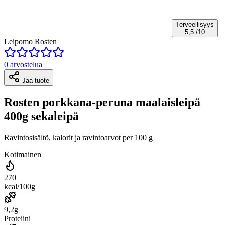
Terveellisyys
5,5
/10
Leipomo Rosten
0 arvostelua
Jaa tuote
Rosten porkkana-peruna maalaisleipä
400g sekaleipä
Ravintosisältö, kalorit ja ravintoarvot per 100 g
Kotimainen
270
kcal/100g
9,2g
Proteiini