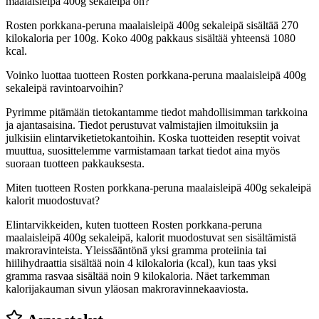
maalaisleipä 400g sekaleipä on?
Rosten porkkana-peruna maalaisleipä 400g sekaleipä sisältää 270
kilokaloria per 100g. Koko 400g pakkaus sisältää yhteensä 1080
kcal.
Voinko luottaa tuotteen Rosten porkkana-peruna maalaisleipä 400g
sekaleipä ravintoarvoihin?
Pyrimme pitämään tietokantamme tiedot mahdollisimman tarkkoina
ja ajantasaisina. Tiedot perustuvat valmistajien ilmoituksiin ja
julkisiin elintarviketietokantoihin. Koska tuotteiden reseptit voivat
muuttua, suosittelemme varmistamaan tarkat tiedot aina myös
suoraan tuotteen pakkauksesta.
Miten tuotteen Rosten porkkana-peruna maalaisleipä 400g sekaleipä
kalorit muodostuvat?
Elintarvikkeiden, kuten tuotteen Rosten porkkana-peruna
maalaisleipä 400g sekaleipä, kalorit muodostuvat sen sisältämistä
makroravinteista. Yleissääntönä yksi gramma proteiinia tai
hiilihydraattia sisältää noin 4 kilokaloria (kcal), kun taas yksi
gramma rasvaa sisältää noin 9 kilokaloria. Näet tarkemman
kalorijakauman sivun yläosan makroravinnekaaviosta.