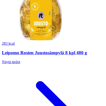
283 kcal
Leipomo Rosten Juustosämpylä 8 kpl 480 g
Näytä tiedot