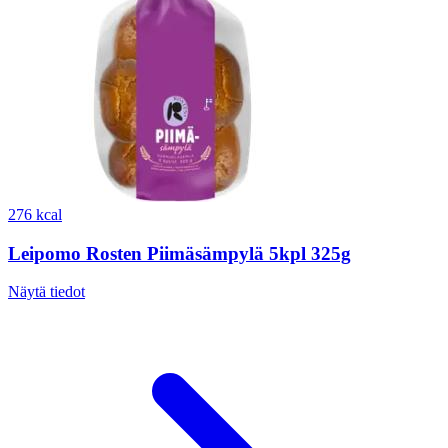
276 kcal
Leipomo Rosten Piimäsämpylä 5kpl 325g
Näytä tiedot