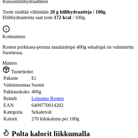
Runsashiilihydraattinen
Tuote sisältää vähintään
20 g hiilihydraatteja / 100g
.
Hiilihydraateista saat noin
172 kcal
/ 100g.
Kotimainen
Rosten porkkana-peruna maalaisleipä 400g sekaleipä on valmistettu
Suomessa.
Mainos
Tuotetiedot
Pakaste
Ei
Valmistusmaa
Suomi
Pakkauskoko
400g
Brändi
Leipomo Rosten
EAN
6409770014202
Kategoria
Sekaleivät
Kalorit
270 kilokaloria per 100g
Polta kalorit liikkumalla