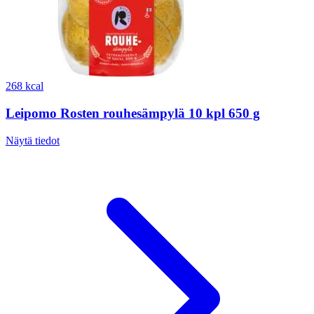
268 kcal
Leipomo Rosten rouhesämpylä 10 kpl 650 g
Näytä tiedot