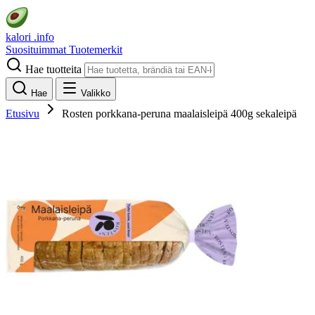
kalori
.info
Suosituimmat
Tuotemerkit
Hae tuotteita
Hae
Valikko
Etusivu
Rosten porkkana-peruna maalaisleipä 400g sekaleipä