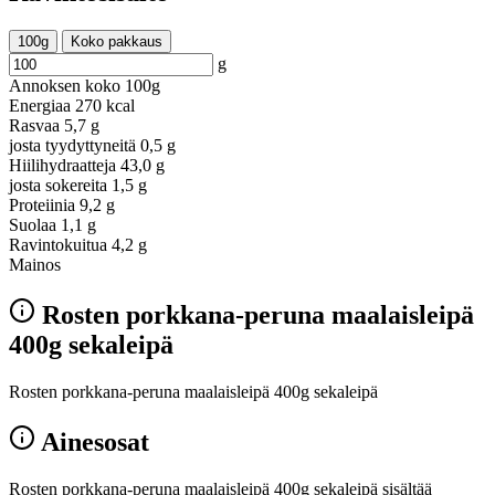
100g
Koko pakkaus
g
Annoksen koko
100g
Energiaa
270 kcal
Rasvaa
5,7 g
josta tyydyttyneitä
0,5 g
Hiilihydraatteja
43,0 g
josta sokereita
1,5 g
Proteiinia
9,2 g
Suolaa
1,1 g
Ravintokuitua
4,2 g
Mainos
Rosten porkkana-peruna maalaisleipä
400g sekaleipä
Rosten porkkana-peruna maalaisleipä 400g sekaleipä
Ainesosat
Rosten porkkana-peruna maalaisleipä 400g sekaleipä sisältää