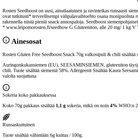
Rosten Seedboost on uusi, ainutlaatuinen ja ravinteikas runsaasti siem
ovat tutkitusti* terveellisempi välipalavaihtoehto osana monipuolista 
rakennella niistä pieniä snack annospaloja. Seedboost siemenpohjaiset vä
* www.leipomorosten.fi/seedhow G Gluteeniton, alle 20 mg/ 1 kg V
Ainesosat
Rosten Gluten Free Seedboost Snack 70g valkosipuli & chili sisältää s
Auringonkukansiemen (EU), SEESAMINSIEMEN, gluteeniton täysjyväKAU
chili. Tuote sisältää siemeniä 58%. Allergeenit Sisältää Kaura Seesa
valolta suojattuna
Sokeria koko pakkauksessa
Koko 70g pakkaus sisältää
1,1 g
sokeria, mikä on noin
4%
WHO:n 25 g
Runsaskuituinen
Tuote sisältää vähintään 6g kuitua / 100g.