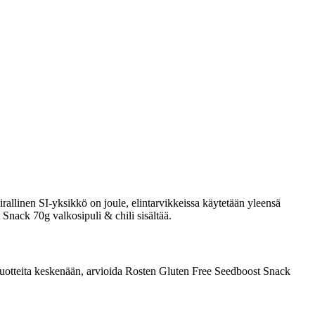
rallinen SI-yksikkö on joule, elintarvikkeissa käytetään yleensä
 Snack 70g valkosipuli & chili sisältää.
ta tuotteita keskenään, arvioida Rosten Gluten Free Seedboost Snack