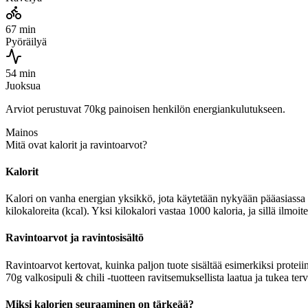
67 min
Pyöräilyä
54 min
Juoksua
Arviot perustuvat 70kg painoisen henkilön energiankulutukseen.
Mainos
Mitä ovat kalorit ja ravintoarvot?
Kalorit
Kalori on vanha energian yksikkö, jota käytetään nykyään pääasiassa r
kilokaloreita (kcal). Yksi kilokalori vastaa 1000 kaloria, ja sillä ilm
Ravintoarvot ja ravintosisältö
Ravintoarvot kertovat, kuinka paljon tuote sisältää esimerkiksi proteii
70g valkosipuli & chili -tuotteen ravitsemuksellista laatua ja tukea te
Miksi kalorien seuraaminen on tärkeää?