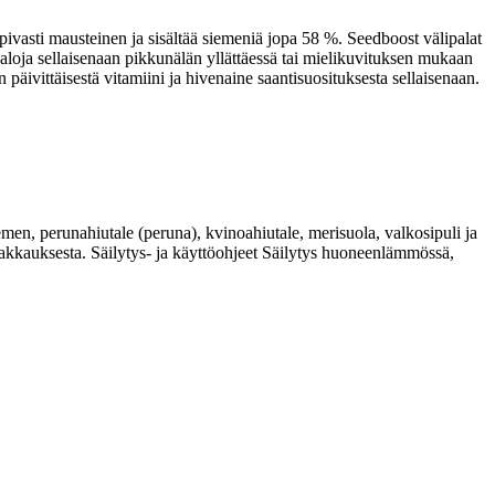
pivasti mausteinen ja sisältää siemeniä jopa 58 %. Seedboost välipalat
paloja sellaisenaan pikkunälän yllättäessä tai mielikuvituksen mukaan
 päivittäisestä vitamiini ja hivenaine saantisuosituksesta sellaisenaan.
perunahiutale (peruna), kvinoahiutale, merisuola, valkosipuli ja
pakkauksesta. Säilytys- ja käyttöohjeet Säilytys huoneenlämmössä,