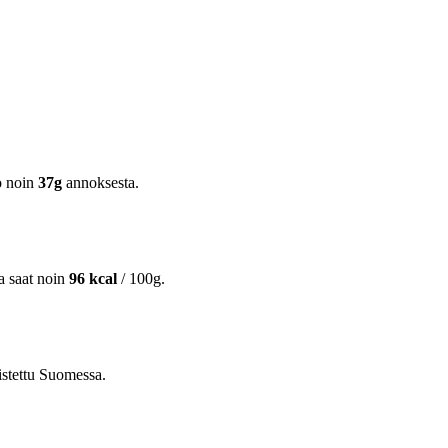
o noin
37g
annoksesta.
ta saat noin
96 kcal
/ 100g.
istettu Suomessa.