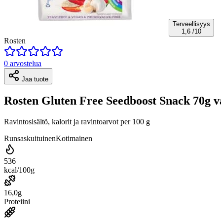
Terveellisyys
1,6
/10
Rosten
0 arvostelua
Jaa tuote
Rosten Gluten Free Seedboost Snack 70g va
Ravintosisältö, kalorit ja ravintoarvot per 100 g
Runsaskuituinen
Kotimainen
536
kcal/100g
16,0g
Proteiini