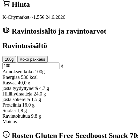
Hinta
K-Citymarket
~1,55€
24.6.2026
Ravintosisältö ja ravintoarvot
Ravintosisältö
100g
Koko pakkaus
g
Annoksen koko
100g
Energiaa
536 kcal
Rasvaa
40,0 g
josta tyydyttyneitä
4,7 g
Hiilihydraatteja
24,0 g
josta sokereita
1,5 g
Proteiinia
16,0 g
Suolaa
1,8 g
Ravintokuitua
9,8 g
Mainos
Rosten Gluten Free Seedboost Snack 70g