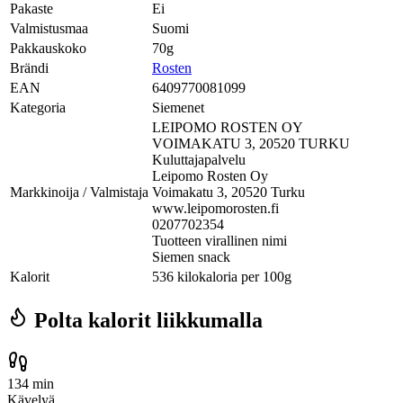
Pakaste
Ei
Valmistusmaa
Suomi
Pakkauskoko
70g
Brändi
Rosten
EAN
6409770081099
Kategoria
Siemenet
LEIPOMO ROSTEN OY
VOIMAKATU 3, 20520 TURKU
Kuluttajapalvelu
Leipomo Rosten Oy
Markkinoija / Valmistaja
Voimakatu 3, 20520 Turku
www.leipomorosten.fi
0207702354
Tuotteen virallinen nimi
Siemen snack
Kalorit
536 kilokaloria per 100g
Polta kalorit liikkumalla
134 min
Kävelyä