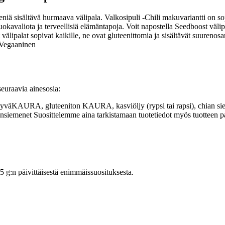
eniä sisältävä hurmaava välipala. Valkosipuli -Chili makuvariantti on so
ruokavaliota ja terveellisiä elämäntapoja. Voit napostella Seedboost väli
lipalat sopivat kaikille, ne ovat gluteenittomia ja sisältävät suurenosan
 Vegaaninen
euraavia ainesosia:
RA, gluteeniton KAURA, kasviöljy (rypsi tai rapsi), chian siemen, 
minsiemenet Suosittelemme aina tarkistamaan tuotetiedot myös tuotteen 
:n päivittäisestä enimmäissuosituksesta.