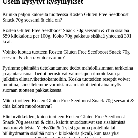
Usein kysytyt kysymykset
Kuinka paljon kaloreita tuotteessa Rosten Gluten Free Seedboost
Snack 70g seesami & chia on?
Rosten Gluten Free Seedboost Snack 70g seesami & chia sisältää
559 kilokaloria per 100g. Koko 70g pakkaus sisältää yhteensä 391
kcal.
Voinko luottaa tuotteen Rosten Gluten Free Seedboost Snack 70g
seesami & chia ravintoarvoihin?
Pyrimme pitämään tietokantamme tiedot mahdollisimman tarkkoina
ja ajantasaisina. Tiedot perustuvat valmistajien ilmoituksiin ja
julkisiin elintarviketietokantoihin. Koska tuotteiden reseptit voivat
muuttua, suosittelemme varmistamaan tarkat tiedot aina myös
suoraan tuotteen pakkauksesta.
Miten tuotteen Rosten Gluten Free Seedboost Snack 70g seesami &
chia kalorit muodostuvat?
Elintarvikkeiden, kuten tuotteen Rosten Gluten Free Seedboost
Snack 70g seesami & chia, kalorit muodostuvat sen sisältämistä
makroravinteista. Yleissääntönä yksi gramma proteiinia tai
hiilihydraattia sisältää noin 4 kilokaloria (kcal), kun taas yksi