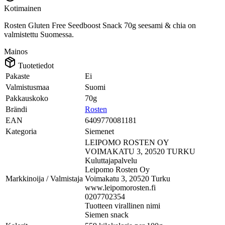
Kotimainen
Rosten Gluten Free Seedboost Snack 70g seesami & chia on
valmistettu Suomessa.
Mainos
Tuotetiedot
Pakaste
Ei
Valmistusmaa
Suomi
Pakkauskoko
70g
Brändi
Rosten
EAN
6409770081181
Kategoria
Siemenet
LEIPOMO ROSTEN OY
VOIMAKATU 3, 20520 TURKU
Kuluttajapalvelu
Leipomo Rosten Oy
Markkinoija / Valmistaja
Voimakatu 3, 20520 Turku
www.leipomorosten.fi
0207702354
Tuotteen virallinen nimi
Siemen snack