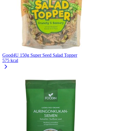
Good4U 150g Super Seed Salad Topper
575 kcal