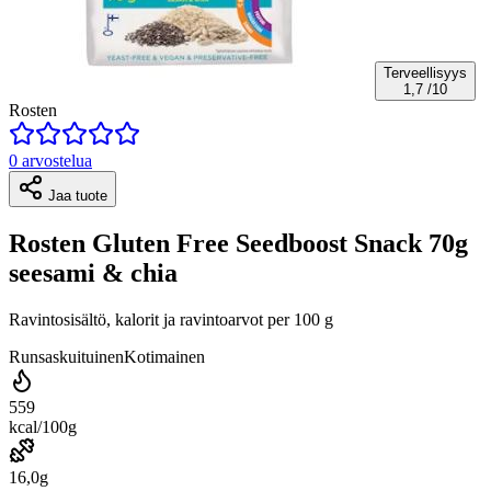
Terveellisyys
1,7
/10
Rosten
0 arvostelua
Jaa tuote
Rosten Gluten Free Seedboost Snack 70g
seesami & chia
Ravintosisältö, kalorit ja ravintoarvot per 100 g
Runsaskuituinen
Kotimainen
559
kcal/100g
16,0g