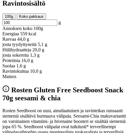
Ravintosisältö
100g
Koko pakkaus
g
Annoksen koko
100g
Energiaa
559 kcal
Rasvaa
44,0 g
josta tyydyttyneitä
5,1 g
Hiilihydraatteja
20,0 g
josta sokereita
1,3 g
Proteiinia
16,0 g
Suolaa
1,6 g
Ravintokuitua
10,0 g
Mainos
Rosten Gluten Free Seedboost Snack
70g seesami & chia
Rosten Seedboost on uusi, ainutlaatuinen ja ravinteikas runsaasti
siemeniä sisältävä hurmaava välipala. Seesami-Chia makuvariantti
on varsinainen vitamiini- ja hivenaine boosteri se sisältää siemeniä
jopa 65 %. Seedboost välipalat ovat tutkitusti* terveellisempi
välipalavaihtoehto osana monipuolista ruokavaliota ja terveellisiä