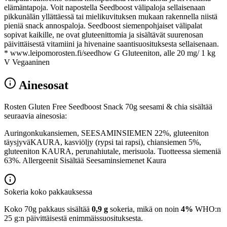
elämäntapoja. Voit napostella Seedboost välipaloja sellaisenaan
pikkunälän yllättäessä tai mielikuvituksen mukaan rakennella niistä
pieniä snack annospaloja. Seedboost siemenpohjaiset välipalat
sopivat kaikille, ne ovat gluteenittomia ja sisältävät suurenosan
päivittäisestä vitamiini ja hivenaine saantisuosituksesta sellaisenaan.
* www.leipomorosten.fi/seedhow G Gluteeniton, alle 20 mg/ 1 kg
V Vegaaninen
Ainesosat
Rosten Gluten Free Seedboost Snack 70g seesami & chia sisältää
seuraavia ainesosia:
Auringonkukansiemen, SEESAMINSIEMEN 22%, gluteeniton
täysjyväKAURA, kasviöljy (rypsi tai rapsi), chiansiemen 5%,
gluteeniton KAURA, perunahiutale, merisuola. Tuotteessa siemeniä
63%. Allergeenit Sisältää Seesaminsiemenet Kaura
Sokeria koko pakkauksessa
Koko 70g pakkaus sisältää
0,9 g
sokeria, mikä on noin
4%
WHO:n
25 g:n päivittäisestä enimmäissuosituksesta.