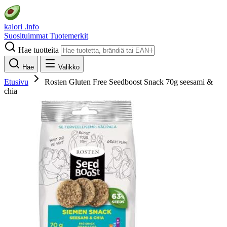
kalori
.info
Suosituimmat
Tuotemerkit
Hae tuotteita
Hae
Valikko
Etusivu
Rosten Gluten Free Seedboost Snack 70g seesami &
chia