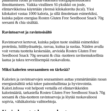
pääasiassa ruoan ja elintarvikkeiden energiapitoisuuksien
ilmoittamiseen. Vaikka virallinen SI-yksikkö on joule,
elintarvikkeissa käytetään yleensä kilokaloreita (kcal). Yksi
kilokalori vastaa 1000 kaloria, ja sillä ilmoitetaan esimerkiksi,
kuinka paljon energiaa Rosten Gluten Free Seedboost Snack 70g
seesami & chia sisältää.
Ravintoarvot ja ravintosisältö
Ravintoarvot kertovat, kuinka paljon tuote sisältää esimerkiksi
proteiinia, hiilihydraatteja, rasvaa, kuitua ja suolaa. Näiden avulla
voit verrata tuotteita keskenään, arvioida Rosten Gluten Free
Seedboost Snack 70g seesami & chia -tuotteen ravitsemuksellista
laatua ja tukea terveellisempää ruokavaliota.
Miksi kalorien seuraaminen on tärkeää?
Kalorien ja ravintoarvojen seuraaminen auttaa ymmärtämään ruoan
energiasisältöä sekä tukee painonhallintaa ja hyvinvointia.
Kalori.infossa voit helposti vertailla eri elintarvikkeiden
kalorimääriä, tarkastella Rosten Gluten Free Seedboost Snack 70g
seesami & chia-tuotteen ravintoarvoja ja löytää ruokavalioosi
sopivia, vähäkalorisia vaihtoehtoja.