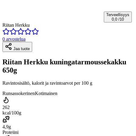
Terveellisyys
0,0
/10
Riitan Herkku
0 arvostelua
Jaa tuote
Riitan Herkku kuningatarmoussekakku
650g
Ravintosisältö, kalorit ja ravintoarvot per 100 g
Runsassokerinen
Kotimainen
262
kcal/100g
4,9g
Proteiini