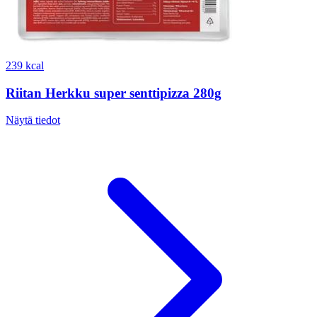
239 kcal
Riitan Herkku super senttipizza 280g
Näytä tiedot