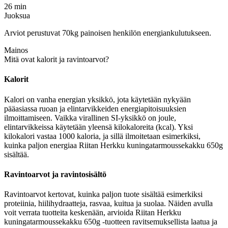
26 min
Juoksua
Arviot perustuvat 70kg painoisen henkilön energiankulutukseen.
Mainos
Mitä ovat kalorit ja ravintoarvot?
Kalorit
Kalori on vanha energian yksikkö, jota käytetään nykyään
pääasiassa ruoan ja elintarvikkeiden energiapitoisuuksien
ilmoittamiseen. Vaikka virallinen SI-yksikkö on joule,
elintarvikkeissa käytetään yleensä kilokaloreita (kcal). Yksi
kilokalori vastaa 1000 kaloria, ja sillä ilmoitetaan esimerkiksi,
kuinka paljon energiaa Riitan Herkku kuningatarmoussekakku 650g
sisältää.
Ravintoarvot ja ravintosisältö
Ravintoarvot kertovat, kuinka paljon tuote sisältää esimerkiksi
proteiinia, hiilihydraatteja, rasvaa, kuitua ja suolaa. Näiden avulla
voit verrata tuotteita keskenään, arvioida Riitan Herkku
kuningatarmoussekakku 650g -tuotteen ravitsemuksellista laatua ja