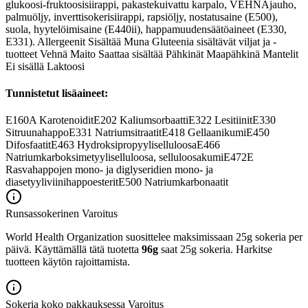
glukoosi-fruktoosisiirappi, pakastekuivattu karpalo, VEHNÄjauho,
palmuöljy, inverttisokerisiirappi, rapsiöljy, nostatusaine (E500),
suola, hyytelöimisaine (E440ii), happamuudensäätöaineet (E330,
E331). Allergeenit Sisältää Muna Gluteenia sisältävät viljat ja -
tuotteet Vehnä Maito Saattaa sisältää Pähkinät Maapähkinä Mantelit
Ei sisällä Laktoosi
Tunnistetut lisäaineet:
E160A
Karotenoidit
E202
Kaliumsorbaatti
E322
Lesitiinit
E330
Sitruunahappo
E331
Natriumsitraatit
E418
Gellaanikumi
E450
Difosfaatit
E463
Hydroksipropyyliselluloosa
E466
Natriumkarboksimetyyliselluloosa, selluloosakumi
E472E
Rasvahappojen mono- ja diglyseridien mono- ja
diasetyyliviinihappoesterit
E500
Natriumkarbonaatit
Runsassokerinen
Varoitus
World Health Organization suosittelee maksimissaan 25g sokeria per
päivä. Käyttämällä tätä tuotetta
96g
saat 25g sokeria. Harkitse
tuotteen käytön rajoittamista.
Sokeria koko pakkauksessa
Varoitus