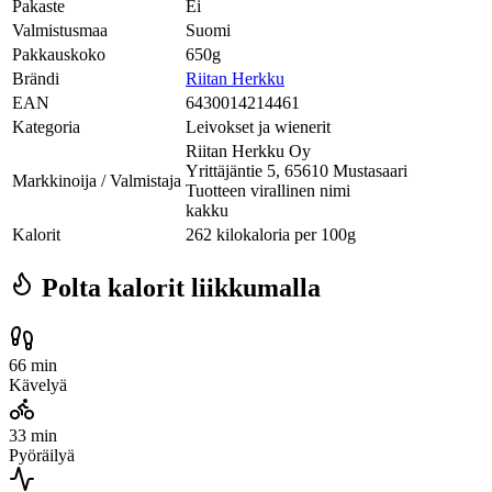
Pakaste
Ei
Valmistusmaa
Suomi
Pakkauskoko
650g
Brändi
Riitan Herkku
EAN
6430014214461
Kategoria
Leivokset ja wienerit
Riitan Herkku Oy
Yrittäjäntie 5, 65610 Mustasaari
Markkinoija / Valmistaja
Tuotteen virallinen nimi
kakku
Kalorit
262 kilokaloria per 100g
Polta kalorit liikkumalla
66 min
Kävelyä
33 min
Pyöräilyä