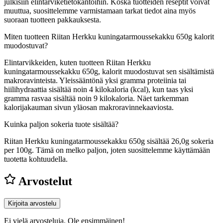
julkisiin elintarviketietokantoihin. Koska tuotteiden reseptit voivat
muuttua, suosittelemme varmistamaan tarkat tiedot aina myös
suoraan tuotteen pakkauksesta.
Miten tuotteen Riitan Herkku kuningatarmoussekakku 650g kalorit
muodostuvat?
Elintarvikkeiden, kuten tuotteen Riitan Herkku
kuningatarmoussekakku 650g, kalorit muodostuvat sen sisältämistä
makroravinteista. Yleissääntönä yksi gramma proteiinia tai
hiilihydraattia sisältää noin 4 kilokaloria (kcal), kun taas yksi
gramma rasvaa sisältää noin 9 kilokaloria. Näet tarkemman
kalorijakauman sivun yläosan makroravinnekaaviosta.
Kuinka paljon sokeria tuote sisältää?
Riitan Herkku kuningatarmoussekakku 650g sisältää 26,0g sokeria
per 100g.
Tämä on melko paljon, joten suosittelemme käyttämään
tuotetta kohtuudella.
Arvostelut
Kirjoita arvostelu
Ei vielä arvosteluja. Ole ensimmäinen!