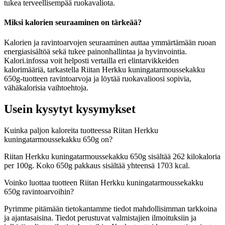
tukea terveellisempää ruokavaliota.
Miksi kalorien seuraaminen on tärkeää?
Kalorien ja ravintoarvojen seuraaminen auttaa ymmärtämään ruoan
energiasisältöä sekä tukee painonhallintaa ja hyvinvointia.
Kalori.infossa voit helposti vertailla eri elintarvikkeiden
kalorimääriä, tarkastella Riitan Herkku kuningatarmoussekakku
650g-tuotteen ravintoarvoja ja löytää ruokavalioosi sopivia,
vähäkalorisia vaihtoehtoja.
Usein kysytyt kysymykset
Kuinka paljon kaloreita tuotteessa Riitan Herkku
kuningatarmoussekakku 650g on?
Riitan Herkku kuningatarmoussekakku 650g sisältää 262 kilokaloria
per 100g. Koko 650g pakkaus sisältää yhteensä 1703 kcal.
Voinko luottaa tuotteen Riitan Herkku kuningatarmoussekakku
650g ravintoarvoihin?
Pyrimme pitämään tietokantamme tiedot mahdollisimman tarkkoina
ja ajantasaisina. Tiedot perustuvat valmistajien ilmoituksiin ja