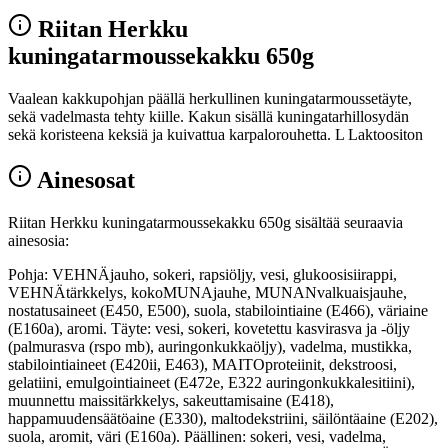
Riitan Herkku
kuningatarmoussekakku 650g
Vaalean kakkupohjan päällä herkullinen kuningatarmoussetäyte,
sekä vadelmasta tehty kiille. Kakun sisällä kuningatarhillosydän
sekä koristeena keksiä ja kuivattua karpalorouhetta. L Laktoositon
Ainesosat
Riitan Herkku kuningatarmoussekakku 650g sisältää seuraavia
ainesosia:
Pohja: VEHNÄjauho, sokeri, rapsiöljy, vesi, glukoosisiirappi,
VEHNÄtärkkelys, kokoMUNAjauhe, MUNANvalkuaisjauhe,
nostatusaineet (E450, E500), suola, stabilointiaine (E466), väriaine
(E160a), aromi. Täyte: vesi, sokeri, kovetettu kasvirasva ja -öljy
(palmurasva (rspo mb), auringonkukkaöljy), vadelma, mustikka,
stabilointiaineet (E420ii, E463), MAITOproteiinit, dekstroosi,
gelatiini, emulgointiaineet (E472e, E322 auringonkukkalesitiini),
muunnettu maissitärkkelys, sakeuttamisaine (E418),
happamuudensäätöaine (E330), maltodekstriini, säilöntäaine (E202),
suola, aromit, väri (E160a). Päällinen: sokeri, vesi, vadelma,