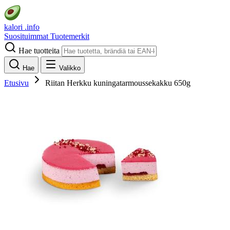
kalori
.info
Suosituimmat
Tuotemerkit
Hae tuotteita
Hae
Valikko
Etusivu
Riitan Herkku kuningatarmoussekakku 650g