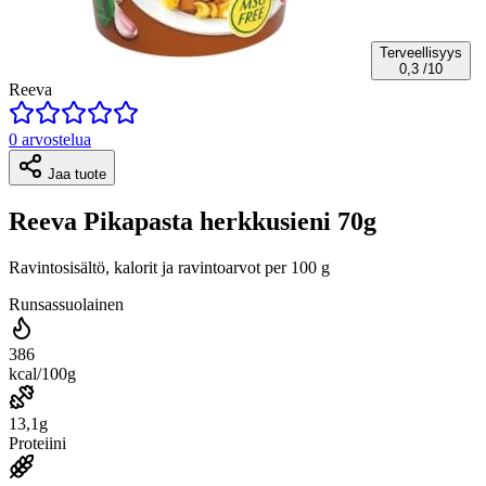
Terveellisyys
0,3
/10
Reeva
0 arvostelua
Jaa tuote
Reeva Pikapasta herkkusieni 70g
Ravintosisältö, kalorit ja ravintoarvot per 100 g
Runsassuolainen
386
kcal/100g
13,1g
Proteiini