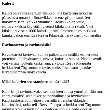
Kalorit
Kalori on vanha energian yksikkö, jota käytetään nykyään
pääasiassa ruoan ja elintarvikkeiden energiapitoisuuksien
ilmoittamiseen. Vaikka virallinen SI-yksikkö on joule,
elintarvikkeissa käytetään yleensä kilokaloreita (kcal). Yksi
kilokalori vastaa 1000 kaloria, ja sillä ilmoitetaan esimerkiksi,
kuinka paljon energiaa Reeva Pikapasta herkkusieni 70g sisältää.
Ravintoarvot ja ravintosisältö
Ravintoarvot kertovat, kuinka paljon tuote sisältää esimerkiksi
proteiinia, hiilihydraatteja, rasvaa, kuitua ja suolaa. Näiden avulla
voit verrata tuotteita keskenään, arvioida Reeva Pikapasta
herkkusieni 70g -tuotteen ravitsemuksellista laatua ja tukea
terveellisempää ruokavaliota.
Miksi kalorien seuraaminen on tärkeää?
Kalorien ja ravintoarvojen seuraaminen auttaa ymmärtämään ruoan
energiasisältöä sekä tukee painonhallintaa ja hyvinvointia.
Kalori.infossa voit helposti vertailla eri elintarvikkeiden
kalorimääriä, tarkastella Reeva Pikapasta herkkusieni 70g-tuotteen
ravintoarvoja ja löytää ruokavalioosi sopivia, vähäkalorisia