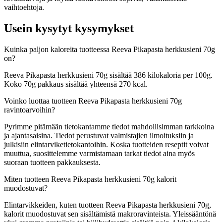
vaihtoehtoja.
Usein kysytyt kysymykset
Kuinka paljon kaloreita tuotteessa Reeva Pikapasta herkkusieni 70g
on?
Reeva Pikapasta herkkusieni 70g sisältää 386 kilokaloria per 100g.
Koko 70g pakkaus sisältää yhteensä 270 kcal.
Voinko luottaa tuotteen Reeva Pikapasta herkkusieni 70g
ravintoarvoihin?
Pyrimme pitämään tietokantamme tiedot mahdollisimman tarkkoina
ja ajantasaisina. Tiedot perustuvat valmistajien ilmoituksiin ja
julkisiin elintarviketietokantoihin. Koska tuotteiden reseptit voivat
muuttua, suosittelemme varmistamaan tarkat tiedot aina myös
suoraan tuotteen pakkauksesta.
Miten tuotteen Reeva Pikapasta herkkusieni 70g kalorit
muodostuvat?
Elintarvikkeiden, kuten tuotteen Reeva Pikapasta herkkusieni 70g,
kalorit muodostuvat sen sisältämistä makroravinteista. Yleissääntönä