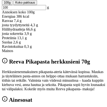
100g
Koko pakkaus
g
Annoksen koko
100g
Energiaa
386 kcal
Rasvaa
7,4 g
josta tyydyttyneitä
4,3 g
Hiilihydraatteja
66,6 g
josta sokereita
3,9 g
Proteiinia
13,1 g
Suolaa
2,6 g
Ravintokuitua
0,3 g
Mainos
Reeva Pikapasta herkkusieni 70g
Herkkusienenmakuinen pikapasta-ateria kätevässä kupissa. Maukas
ja täyteläinen pasta-annos on helppo ottaa mukaan harrastuksiin,
töihin tai retkille. Valmista vain viidessä minuutissa – kaada kuppiin
kiehuva vesi, anna hautua ja sekoita. Pikapasta sopii hyvin lounaaksi
tai välipalaksi. Kokeile myös muita Reeva pikapasta- makuja!
Ainesosat