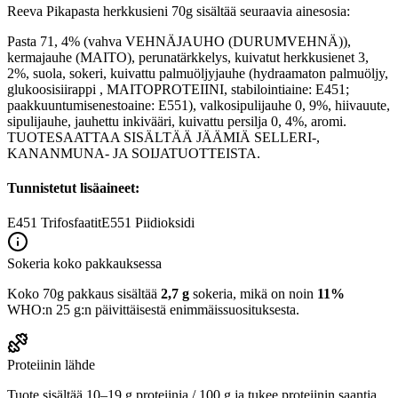
Reeva Pikapasta herkkusieni 70g sisältää seuraavia ainesosia:
Pasta 71, 4% (vahva VEHNÄJAUHO (DURUMVEHNÄ)),
kermajauhe (MAITO), perunatärkkelys, kuivatut herkkusienet 3,
2%, suola, sokeri, kuivattu palmuöljyjauhe (hydraamaton palmuöljy,
glukoosisiirappi , MAITOPROTEIINI, stabilointiaine: E451;
paakkuuntumisenestoaine: E551), valkosipulijauhe 0, 9%, hiivauute,
sipulijauhe, jauhettu inkivääri, kuivattu persilja 0, 4%, aromi.
TUOTESAATTAA SISÄLTÄÄ JÄÄMIÄ SELLERI-,
KANANMUNA- JA SOIJATUOTTEISTA.
Tunnistetut lisäaineet:
E451
Trifosfaatit
E551
Piidioksidi
Sokeria koko pakkauksessa
Koko 70g pakkaus sisältää
2,7 g
sokeria, mikä on noin
11%
WHO:n 25 g:n päivittäisestä enimmäissuosituksesta.
Proteiinin lähde
Tuote sisältää 10–19 g proteiinia / 100 g ja tukee proteiinin saantia.