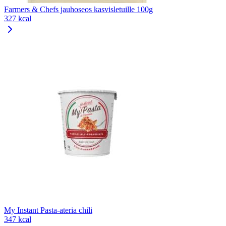
Farmers & Chefs jauhoseos kasvisletuille 100g
327 kcal
My Instant Pasta-ateria chili
347 kcal