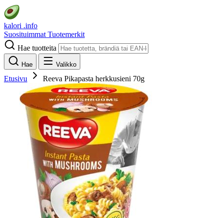
kalori
.info
Suosituimmat
Tuotemerkit
Hae tuotteita
Hae
Valikko
Etusivu
Reeva Pikapasta herkkusieni 70g