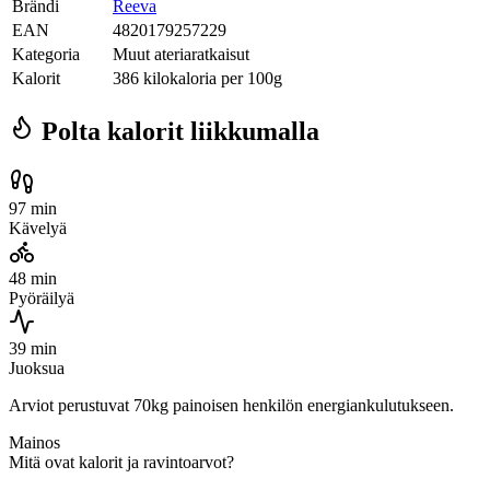
Brändi
Reeva
EAN
4820179257229
Kategoria
Muut ateriaratkaisut
Kalorit
386 kilokaloria per 100g
Polta kalorit liikkumalla
97 min
Kävelyä
48 min
Pyöräilyä
39 min
Juoksua
Arviot perustuvat 70kg painoisen henkilön energiankulutukseen.
Mainos
Mitä ovat kalorit ja ravintoarvot?