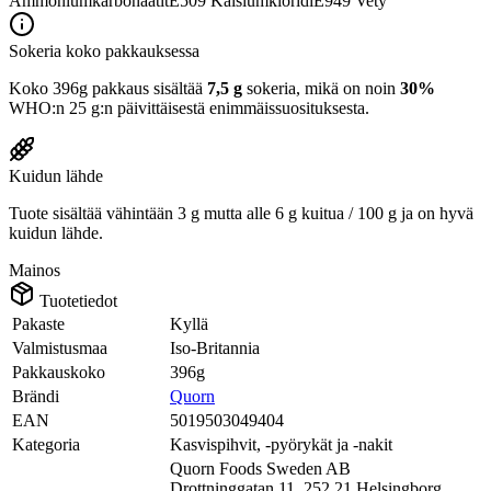
Ammoniumkarbonaatit
E509
Kalsiumkloridi
E949
Vety
Sokeria koko pakkauksessa
Koko 396g pakkaus sisältää
7,5 g
sokeria, mikä on noin
30%
WHO:n 25 g:n päivittäisestä enimmäissuosituksesta.
Kuidun lähde
Tuote sisältää vähintään 3 g mutta alle 6 g kuitua / 100 g ja on hyvä
kuidun lähde.
Mainos
Tuotetiedot
Pakaste
Kyllä
Valmistusmaa
Iso-Britannia
Pakkauskoko
396g
Brändi
Quorn
EAN
5019503049404
Kategoria
Kasvispihvit, -pyörykät ja -nakit
Quorn Foods Sweden AB
Drottninggatan 11, 252 21 Helsingborg,