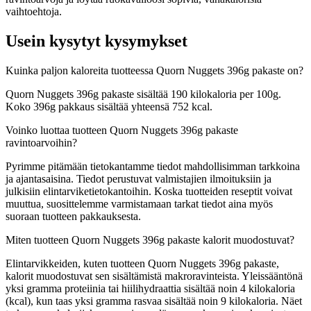
vaihtoehtoja.
Usein kysytyt kysymykset
Kuinka paljon kaloreita tuotteessa Quorn Nuggets 396g pakaste on?
Quorn Nuggets 396g pakaste sisältää 190 kilokaloria per 100g.
Koko 396g pakkaus sisältää yhteensä 752 kcal.
Voinko luottaa tuotteen Quorn Nuggets 396g pakaste
ravintoarvoihin?
Pyrimme pitämään tietokantamme tiedot mahdollisimman tarkkoina
ja ajantasaisina. Tiedot perustuvat valmistajien ilmoituksiin ja
julkisiin elintarviketietokantoihin. Koska tuotteiden reseptit voivat
muuttua, suosittelemme varmistamaan tarkat tiedot aina myös
suoraan tuotteen pakkauksesta.
Miten tuotteen Quorn Nuggets 396g pakaste kalorit muodostuvat?
Elintarvikkeiden, kuten tuotteen Quorn Nuggets 396g pakaste,
kalorit muodostuvat sen sisältämistä makroravinteista. Yleissääntönä
yksi gramma proteiinia tai hiilihydraattia sisältää noin 4 kilokaloria
(kcal), kun taas yksi gramma rasvaa sisältää noin 9 kilokaloria. Näet