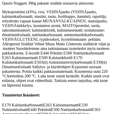
Quorn Nuggets 396g pakaste sisältää seuraavia ainesosia:
Mykoproteiini (43%), vesi, VEHNÄjauho (VEHNÄjauho,
kalsiumkarbonaatti, niasiini, rauta, foolihappo, tiamiini), rapsiöljy,
rehydroitu vapaan kanan MUNANVALKUAINEN, maissijauho,
VEHNÄtärkkelys, luontainen aromi, MAITOproteiini, suola,
sakeuttamisaineet: kalsiumkloridi, kalsiumasetaatti; nostatusaine:
dinatriumfosfaatti, natriumkarbonaatti, ammoniumbikarbonaatti;
VEHNÄGLUTEENI, rypälesokeri, hyytelöimisaine: pektiini.
Allergeenit Sisältää Vehnä Muna Maito Gluteenia sisältävät viljat ja
-tuotteet Suosittelemme aina tarkistamaan tuotetiedot myös tuotteen
pakkauksesta. E-koodit E440 Pektiini E500 Natriumkarbonaatti
E263 Kalsiumasetaatti E509 Kalsiumkloridi E170
Kalsiumkarbonaatti E503(ii) Ammoniumvetykarbonaatti E339(ii)
Dinatriumfosfaatti Säilytys- ja käyttöohjeet Kypsennä suoraan
pakasteesta. Poista kaikki pakkausmateriaali. Kuumenna uuni 220
°C/kiertoilma 200 °C. Laita tuote uunin keskelle. Kaikki uunit ovat
erilaisia, ohjeet ovat viitteellisiä. Tarkista ennen tarjoilua, että tuote
on läpeensä kuuma.
Tunnistetut lisäaineet:
E170
Kalsiumkarbonaatti
E263
Kalsiumasetaatti
E339
Natriumfosfaatit
E440
Pektiinit
E500
Natriumkarbonaatit
E503