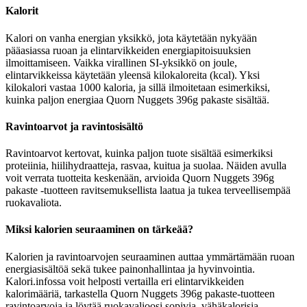
Kalorit
Kalori on vanha energian yksikkö, jota käytetään nykyään
pääasiassa ruoan ja elintarvikkeiden energiapitoisuuksien
ilmoittamiseen. Vaikka virallinen SI-yksikkö on joule,
elintarvikkeissa käytetään yleensä kilokaloreita (kcal). Yksi
kilokalori vastaa 1000 kaloria, ja sillä ilmoitetaan esimerkiksi,
kuinka paljon energiaa Quorn Nuggets 396g pakaste sisältää.
Ravintoarvot ja ravintosisältö
Ravintoarvot kertovat, kuinka paljon tuote sisältää esimerkiksi
proteiinia, hiilihydraatteja, rasvaa, kuitua ja suolaa. Näiden avulla
voit verrata tuotteita keskenään, arvioida Quorn Nuggets 396g
pakaste -tuotteen ravitsemuksellista laatua ja tukea terveellisempää
ruokavaliota.
Miksi kalorien seuraaminen on tärkeää?
Kalorien ja ravintoarvojen seuraaminen auttaa ymmärtämään ruoan
energiasisältöä sekä tukee painonhallintaa ja hyvinvointia.
Kalori.infossa voit helposti vertailla eri elintarvikkeiden
kalorimääriä, tarkastella Quorn Nuggets 396g pakaste-tuotteen
ravintoarvoja ja löytää ruokavalioosi sopivia, vähäkalorisia