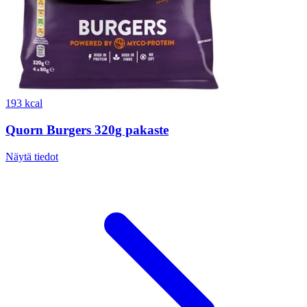
193 kcal
Quorn Burgers 320g pakaste
Näytä tiedot