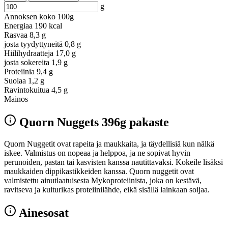
g
Annoksen koko
100g
Energiaa
190 kcal
Rasvaa
8,3 g
josta tyydyttyneitä
0,8 g
Hiilihydraatteja
17,0 g
josta sokereita
1,9 g
Proteiinia
9,4 g
Suolaa
1,2 g
Ravintokuitua
4,5 g
Mainos
Quorn Nuggets 396g pakaste
Quorn Nuggetit ovat rapeita ja maukkaita, ja täydellisiä kun nälkä
iskee. Valmistus on nopeaa ja helppoa, ja ne sopivat hyvin
perunoiden, pastan tai kasvisten kanssa nautittavaksi. Kokeile lisäksi
maukkaiden dippikastikkeiden kanssa. Quorn nuggetit ovat
valmistettu ainutlaatuisesta Mykoproteiinista, joka on kestävä,
ravitseva ja kuiturikas proteiinilähde, eikä sisällä lainkaan soijaa.
Ainesosat