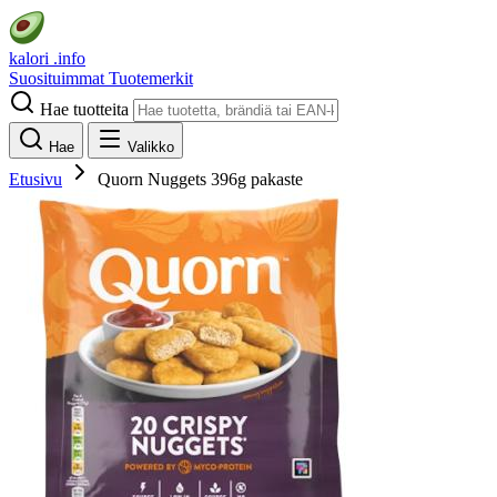
kalori
.info
Suosituimmat
Tuotemerkit
Hae tuotteita
Hae
Valikko
Etusivu
Quorn Nuggets 396g pakaste