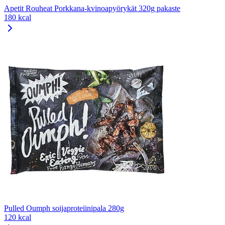
Apetit Rouheat Porkkana-kvinoapyörykät 320g pakaste
180 kcal
Pulled Oumph soijaproteiinipala 280g
120 kcal