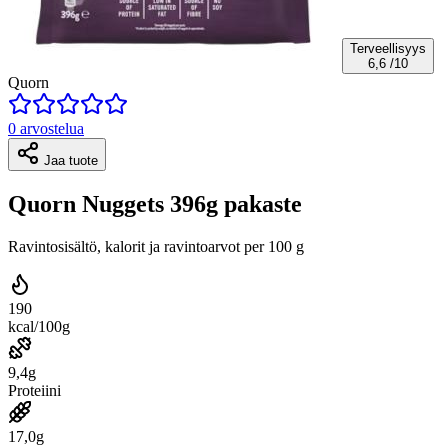
Terveellisyys
6,6
/10
Quorn
0 arvostelua
Jaa tuote
Quorn Nuggets 396g pakaste
Ravintosisältö, kalorit ja ravintoarvot per 100 g
190
kcal/100g
9,4g
Proteiini
17,0g