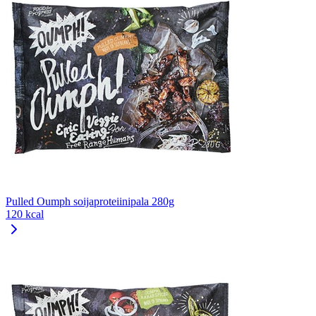
Pulled Oumph soijaproteiinipala 280g
120 kcal