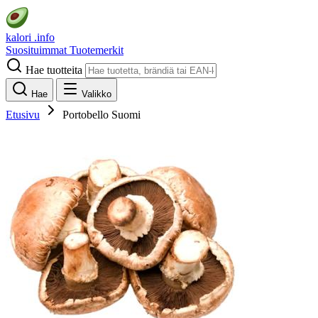
kalori
.info
Suosituimmat
Tuotemerkit
Hae tuotteita
Hae
Valikko
Etusivu
Portobello Suomi