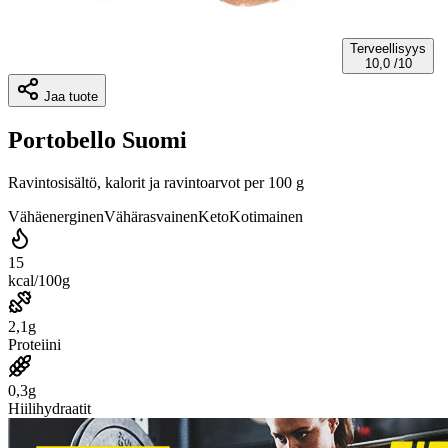
Terveellisyys
10,0
/10
Jaa tuote
Portobello Suomi
Ravintosisältö, kalorit ja ravintoarvot per 100 g
Vähäenerginen
Vähärasvainen
Keto
Kotimainen
15
kcal/100g
2,1g
Proteiini
0,3g
Hiilihydraatit