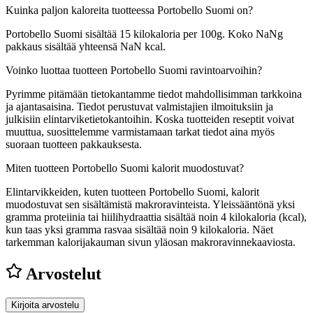
Kuinka paljon kaloreita tuotteessa Portobello Suomi on?
Portobello Suomi sisältää 15 kilokaloria per 100g. Koko NaNg
pakkaus sisältää yhteensä NaN kcal.
Voinko luottaa tuotteen Portobello Suomi ravintoarvoihin?
Pyrimme pitämään tietokantamme tiedot mahdollisimman tarkkoina
ja ajantasaisina. Tiedot perustuvat valmistajien ilmoituksiin ja
julkisiin elintarviketietokantoihin. Koska tuotteiden reseptit voivat
muuttua, suosittelemme varmistamaan tarkat tiedot aina myös
suoraan tuotteen pakkauksesta.
Miten tuotteen Portobello Suomi kalorit muodostuvat?
Elintarvikkeiden, kuten tuotteen Portobello Suomi, kalorit
muodostuvat sen sisältämistä makroravinteista. Yleissääntönä yksi
gramma proteiinia tai hiilihydraattia sisältää noin 4 kilokaloria (kcal),
kun taas yksi gramma rasvaa sisältää noin 9 kilokaloria. Näet
tarkemman kalorijakauman sivun yläosan makroravinnekaaviosta.
Arvostelut
Kirjoita arvostelu