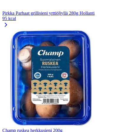
Pirkka Parhaat grillisieni yrttiöljyllä 280g Hollanti
95 kcal
Champ ruskea herkkusieni 200g