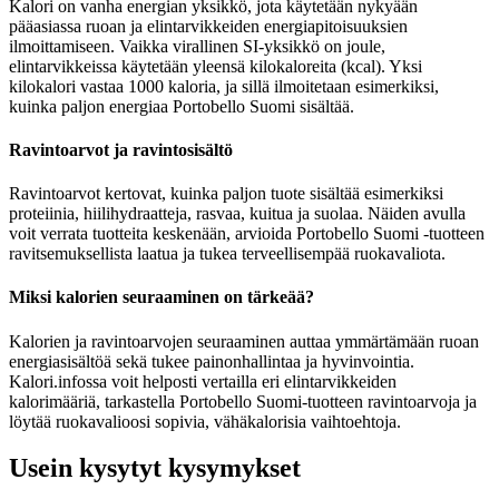
Kalori on vanha energian yksikkö, jota käytetään nykyään
pääasiassa ruoan ja elintarvikkeiden energiapitoisuuksien
ilmoittamiseen. Vaikka virallinen SI-yksikkö on joule,
elintarvikkeissa käytetään yleensä kilokaloreita (kcal). Yksi
kilokalori vastaa 1000 kaloria, ja sillä ilmoitetaan esimerkiksi,
kuinka paljon energiaa Portobello Suomi sisältää.
Ravintoarvot ja ravintosisältö
Ravintoarvot kertovat, kuinka paljon tuote sisältää esimerkiksi
proteiinia, hiilihydraatteja, rasvaa, kuitua ja suolaa. Näiden avulla
voit verrata tuotteita keskenään, arvioida Portobello Suomi -tuotteen
ravitsemuksellista laatua ja tukea terveellisempää ruokavaliota.
Miksi kalorien seuraaminen on tärkeää?
Kalorien ja ravintoarvojen seuraaminen auttaa ymmärtämään ruoan
energiasisältöä sekä tukee painonhallintaa ja hyvinvointia.
Kalori.infossa voit helposti vertailla eri elintarvikkeiden
kalorimääriä, tarkastella Portobello Suomi-tuotteen ravintoarvoja ja
löytää ruokavalioosi sopivia, vähäkalorisia vaihtoehtoja.
Usein kysytyt kysymykset