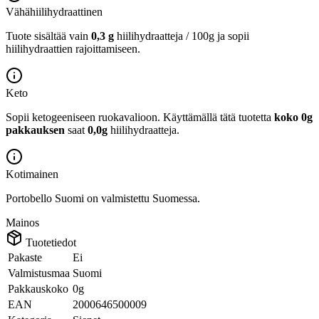
Vähähiilihydraattinen
Tuote sisältää vain
0,3 g
hiilihydraatteja / 100g ja sopii
hiilihydraattien rajoittamiseen.
Keto
Sopii ketogeeniseen ruokavalioon.
Käyttämällä tätä tuotetta
koko 0g
pakkauksen
saat
0,0g
hiilihydraatteja.
Kotimainen
Portobello Suomi on valmistettu Suomessa.
Mainos
Tuotetiedot
Pakaste
Ei
Valmistusmaa
Suomi
Pakkauskoko
0g
EAN
2000646500009