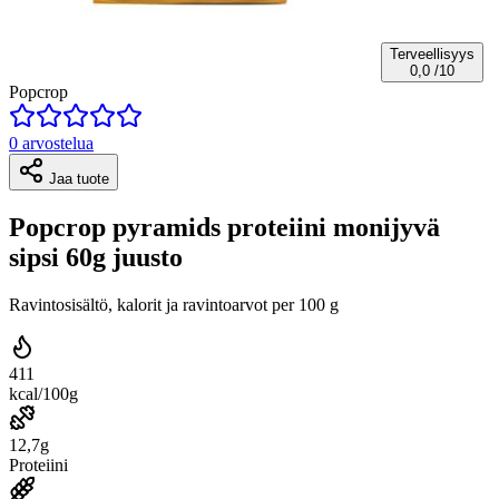
Terveellisyys
0,0
/10
Popcrop
0 arvostelua
Jaa tuote
Popcrop pyramids proteiini monijyvä
sipsi 60g juusto
Ravintosisältö, kalorit ja ravintoarvot per 100 g
411
kcal/100g
12,7g
Proteiini