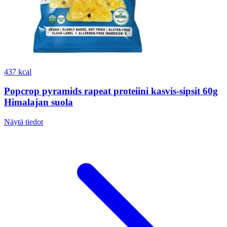
437 kcal
Popcrop pyramids rapeat proteiini kasvis-sipsit 60g
Himalajan suola
Näytä tiedot