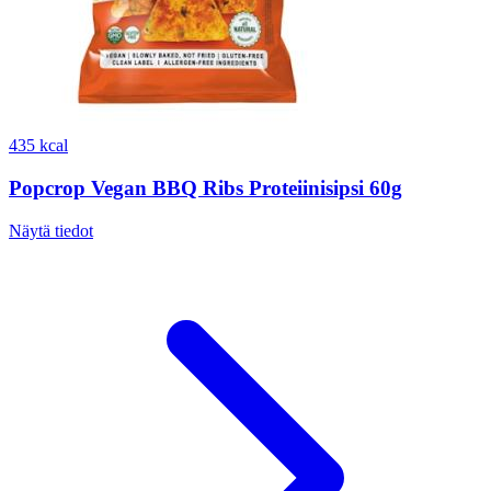
435 kcal
Popcrop Vegan BBQ Ribs Proteiinisipsi 60g
Näytä tiedot