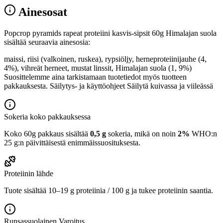
Ainesosat
Popcrop pyramids rapeat proteiini kasvis-sipsit 60g Himalajan suola
sisältää seuraavia ainesosia:
maissi, riisi (valkoinen, ruskea), rypsiöljy, herneproteiinijauhe (4,
4%), vihreät herneet, mustat linssit, Himalajan suola (1, 9%)
Suosittelemme aina tarkistamaan tuotetiedot myös tuotteen
pakkauksesta. Säilytys- ja käyttöohjeet Säilytä kuivassa ja viileässä
Sokeria koko pakkauksessa
Koko 60g pakkaus sisältää
0,5 g
sokeria, mikä on noin
2%
WHO:n
25 g:n päivittäisestä enimmäissuosituksesta.
Proteiinin lähde
Tuote sisältää 10–19 g proteiinia / 100 g ja tukee proteiinin saantia.
Runsassuolainen
Varoitus