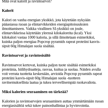
Mitä ovat kalorit ja ravintoarvot?
Kalorit
Kalori on vanha energian yksikkö, jota käytetään nykyään
pääasiassa ruoan ja elintarvikkeiden energiapitoisuuksien
ilmoittamiseen. Vaikka virallinen SI-yksikkö on joule,
elintarvikkeissa käytetään yleensä kilokaloreita (kcal). Yksi
kilokalori vastaa 1000 kaloria, ja sillä ilmoitetaan esimerkiksi,
kuinka paljon energiaa Popcrop pyramids rapeat proteiini kasvis-
sipsit 60g Himalajan suola sisältää.
Ravintoarvot ja ravintosisältö
Ravintoarvot kertovat, kuinka paljon tuote sisältää esimerkiksi
proteiinia, hiilihydraatteja, rasvaa, kuitua ja suolaa. Näiden avulla
voit verrata tuotteita keskenään, arvioida Popcrop pyramids rapeat
proteiini kasvis-sipsit 60g Himalajan suola -tuotteen
ravitsemuksellista laatua ja tukea terveellisempää ruokavaliota.
Miksi kalorien seuraaminen on tärkeää?
Kalorien ja ravintoarvojen seuraaminen auttaa ymmärtämään ruoan
energiasisältöä sekä tukee painonhallintaa ja hyvinvointia.