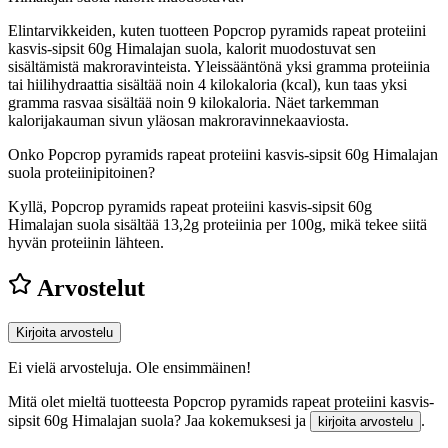
Elintarvikkeiden, kuten tuotteen Popcrop pyramids rapeat proteiini
kasvis-sipsit 60g Himalajan suola, kalorit muodostuvat sen
sisältämistä makroravinteista. Yleissääntönä yksi gramma proteiinia
tai hiilihydraattia sisältää noin 4 kilokaloria (kcal), kun taas yksi
gramma rasvaa sisältää noin 9 kilokaloria. Näet tarkemman
kalorijakauman sivun yläosan makroravinnekaaviosta.
Onko Popcrop pyramids rapeat proteiini kasvis-sipsit 60g Himalajan
suola proteiinipitoinen?
Kyllä, Popcrop pyramids rapeat proteiini kasvis-sipsit 60g
Himalajan suola sisältää 13,2g proteiinia per 100g, mikä tekee siitä
hyvän proteiinin lähteen.
Arvostelut
Kirjoita arvostelu
Ei vielä arvosteluja. Ole ensimmäinen!
Mitä olet mieltä tuotteesta Popcrop pyramids rapeat proteiini kasvis-
sipsit 60g Himalajan suola? Jaa kokemuksesi ja
.
kirjoita arvostelu