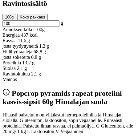
Ravintosisältö
100g
Koko pakkaus
g
Annoksen koko
100g
Energiaa
437 kcal
Rasvaa
11,6 g
josta tyydyttyneitä
1,2 g
Hiilihydraatteja
68,8 g
josta sokereita
0,8 g
Proteiinia
13,2 g
Suolaa
2,1 g
Ravintokuitua
2,1 g
Mainos
Popcrop pyramids rapeat proteiini
kasvis-sipsit 60g Himalajan suola
Hitaasti paistetut moniviljalastut herneproteiinilla ja Himalajan
suolalla. Gluteeniton, laktoositon, sopii vegaaneille. Runsaasti
proteiinia. Paistettu ilman rasvaa, ei palmuöljyä. G Gluteeniton, alle
20 mg/ 1 kg L Laktoositon V Vegaaninen