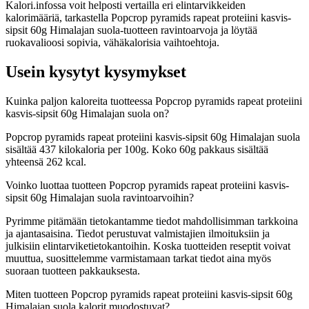
Kalori.infossa voit helposti vertailla eri elintarvikkeiden
kalorimääriä, tarkastella Popcrop pyramids rapeat proteiini kasvis-
sipsit 60g Himalajan suola-tuotteen ravintoarvoja ja löytää
ruokavalioosi sopivia, vähäkalorisia vaihtoehtoja.
Usein kysytyt kysymykset
Kuinka paljon kaloreita tuotteessa Popcrop pyramids rapeat proteiini
kasvis-sipsit 60g Himalajan suola on?
Popcrop pyramids rapeat proteiini kasvis-sipsit 60g Himalajan suola
sisältää 437 kilokaloria per 100g. Koko 60g pakkaus sisältää
yhteensä 262 kcal.
Voinko luottaa tuotteen Popcrop pyramids rapeat proteiini kasvis-
sipsit 60g Himalajan suola ravintoarvoihin?
Pyrimme pitämään tietokantamme tiedot mahdollisimman tarkkoina
ja ajantasaisina. Tiedot perustuvat valmistajien ilmoituksiin ja
julkisiin elintarviketietokantoihin. Koska tuotteiden reseptit voivat
muuttua, suosittelemme varmistamaan tarkat tiedot aina myös
suoraan tuotteen pakkauksesta.
Miten tuotteen Popcrop pyramids rapeat proteiini kasvis-sipsit 60g
Himalajan suola kalorit muodostuvat?