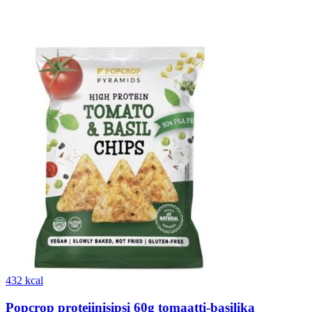
432 kcal
Popcrop proteiinisipsi 60g tomaatti-basilika