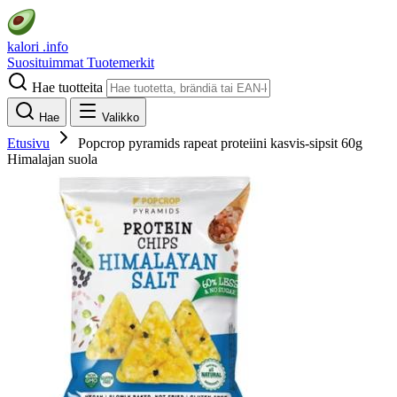
kalori
.info
Suosituimmat
Tuotemerkit
Hae tuotteita
Hae
Valikko
Etusivu
Popcrop pyramids rapeat proteiini kasvis-sipsit 60g
Himalajan suola