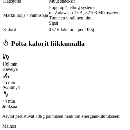
Kategoria
Muut snacksit
Popcrop / Jetting systems
ul. Żuławska 13 A, 82103 Mikoszewo
Markkinoija / Valmistaja
Tuotteen virallinen nimi
Sipsi
Kalorit
437 kilokaloria per 100g
Polta kalorit liikkumalla
109 min
Kävelyä
55 min
Pyöräilyä
44 min
Juoksua
Arviot perustuvat 70kg painoisen henkilön energiankulutukseen.
Mainos