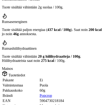
Tuote sisältää vähintään 2g suolaa / 100g.
Runsasenerginen
Tuote sisältää paljon energiaa (
437 kcal / 100g
). Saat noin
200 kcal
jo noin
46g
annoksesta.
Runsashiilihydraattinen
Tuote sisältää vähintään
20 g hiilihydraatteja / 100g
.
Hiilihydraateista saat noin
275 kcal
/ 100g.
Mainos
Tuotetiedot
Pakaste
Ei
Valmistusmaa
Puola
Pakkauskoko
60g
Brändi
Popcrop
EAN
5904730218184