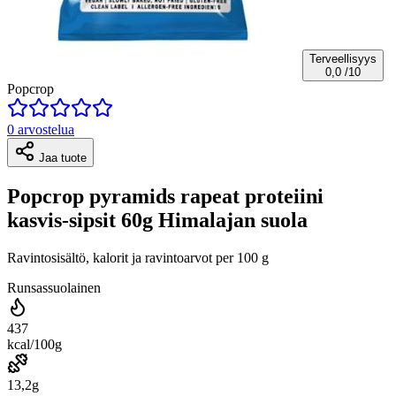
Terveellisyys
0,0
/10
Popcrop
0 arvostelua
Jaa tuote
Popcrop pyramids rapeat proteiini
kasvis-sipsit 60g Himalajan suola
Ravintosisältö, kalorit ja ravintoarvot per 100 g
Runsassuolainen
437
kcal/100g
13,2g