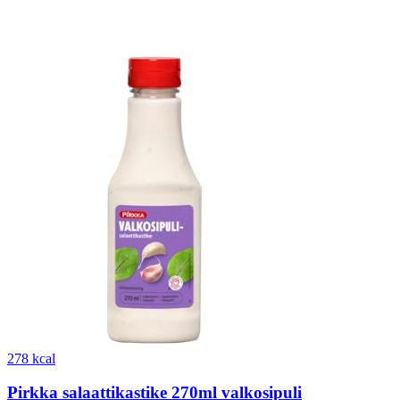
278 kcal
Pirkka salaattikastike 270ml valkosipuli