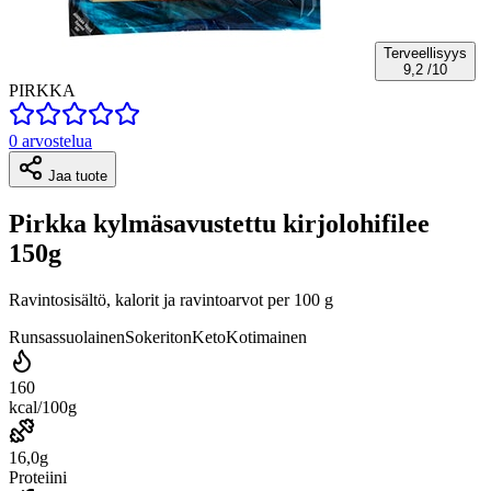
Terveellisyys
9,2
/10
PIRKKA
0 arvostelua
Jaa tuote
Pirkka kylmäsavustettu kirjolohifilee
150g
Ravintosisältö, kalorit ja ravintoarvot per 100 g
Runsassuolainen
Sokeriton
Keto
Kotimainen
160
kcal/100g
16,0g
Proteiini