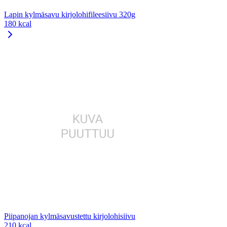
Lapin kylmäsavu kirjolohifileesiivu 320g
180 kcal
Piipanojan kylmäsavustettu kirjolohisiivu
210 kcal