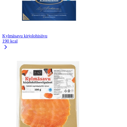
Kylmäsavu kirjolohisiivu
190 kcal