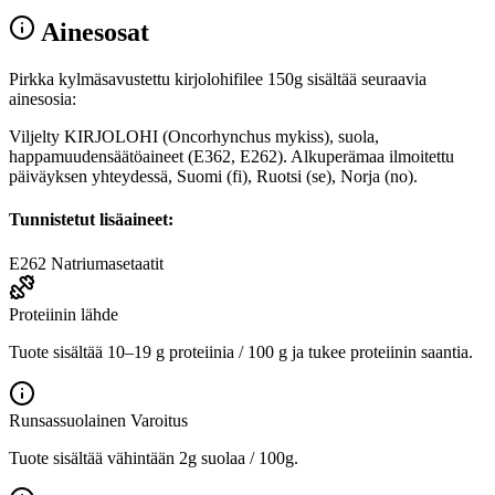
Ainesosat
Pirkka kylmäsavustettu kirjolohifilee 150g sisältää seuraavia
ainesosia:
Viljelty KIRJOLOHI (Oncorhynchus mykiss), suola,
happamuudensäätöaineet (E362, E262). Alkuperämaa ilmoitettu
päiväyksen yhteydessä, Suomi (fi), Ruotsi (se), Norja (no).
Tunnistetut lisäaineet:
E262
Natriumasetaatit
Proteiinin lähde
Tuote sisältää 10–19 g proteiinia / 100 g ja tukee proteiinin saantia.
Runsassuolainen
Varoitus
Tuote sisältää vähintään 2g suolaa / 100g.