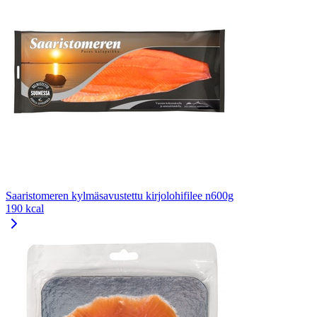
Saaristomeren kylmäsavustettu kirjolohifilee n600g
190 kcal