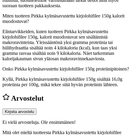
muuttua, suosittelemme varmistamaan tarkat tiedot aina myös
suoraan tuotteen pakkauksesta.
Miten tuotteen Pirkka kylmäsavustettu kirjolohifilee 150g kalorit
muodostuvat?
Elintarvikkeiden, kuten tuotteen Pirkka kylmäsavustettu
kirjolohifilee 150g, kalorit muodostuvat sen sisältämistä
makroravinteista. Yleissääntönä yksi gramma proteiinia tai
hiilihydraattia sisältää noin 4 kilokaloria (kcal), kun taas yksi
gramma rasvaa sisältää noin 9 kilokaloria. Näet tarkemman
kalorijakauman sivun yläosan makroravinnekaaviosta.
Onko Pirkka kylmäsavustettu kirjolohifilee 150g proteiinipitoinen?
Kyllä, Pirkka kylmäsavustettu kirjolohifilee 150g sisältää 16,0g
proteiinia per 100g, mikä tekee siitä hyvän proteiinin lähteen.
Arvostelut
Kirjoita arvostelu
Ei vielä arvosteluja. Ole ensimmäinen!
Mitä olet mieltä tuotteesta Pirkka kylmäsavustettu kirjolohifilee