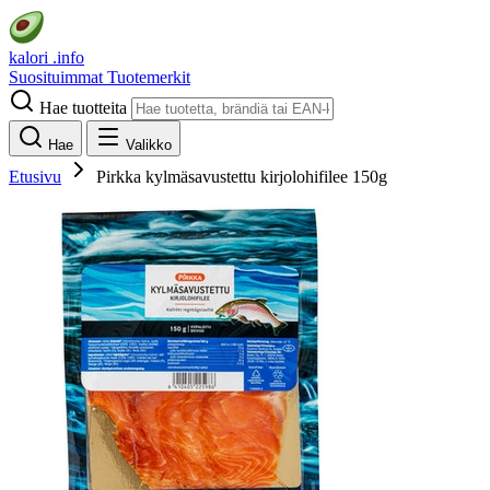
kalori
.info
Suosituimmat
Tuotemerkit
Hae tuotteita
Hae
Valikko
Etusivu
Pirkka kylmäsavustettu kirjolohifilee 150g