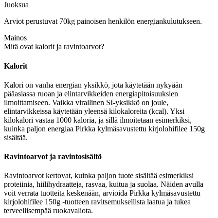
Juoksua
Arviot perustuvat 70kg painoisen henkilön energiankulutukseen.
Mainos
Mitä ovat kalorit ja ravintoarvot?
Kalorit
Kalori on vanha energian yksikkö, jota käytetään nykyään
pääasiassa ruoan ja elintarvikkeiden energiapitoisuuksien
ilmoittamiseen. Vaikka virallinen SI-yksikkö on joule,
elintarvikkeissa käytetään yleensä kilokaloreita (kcal). Yksi
kilokalori vastaa 1000 kaloria, ja sillä ilmoitetaan esimerkiksi,
kuinka paljon energiaa Pirkka kylmäsavustettu kirjolohifilee 150g
sisältää.
Ravintoarvot ja ravintosisältö
Ravintoarvot kertovat, kuinka paljon tuote sisältää esimerkiksi
proteiinia, hiilihydraatteja, rasvaa, kuitua ja suolaa. Näiden avulla
voit verrata tuotteita keskenään, arvioida Pirkka kylmäsavustettu
kirjolohifilee 150g -tuotteen ravitsemuksellista laatua ja tukea
terveellisempää ruokavaliota.