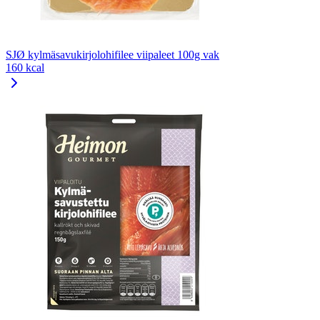
SJØ kylmäsavukirjolohifilee viipaleet 100g vak
160 kcal