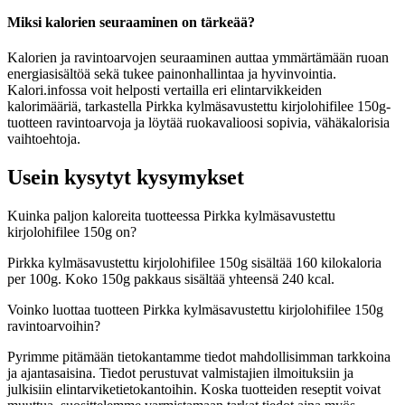
Miksi kalorien seuraaminen on tärkeää?
Kalorien ja ravintoarvojen seuraaminen auttaa ymmärtämään ruoan
energiasisältöä sekä tukee painonhallintaa ja hyvinvointia.
Kalori.infossa voit helposti vertailla eri elintarvikkeiden
kalorimääriä, tarkastella Pirkka kylmäsavustettu kirjolohifilee 150g-
tuotteen ravintoarvoja ja löytää ruokavalioosi sopivia, vähäkalorisia
vaihtoehtoja.
Usein kysytyt kysymykset
Kuinka paljon kaloreita tuotteessa Pirkka kylmäsavustettu
kirjolohifilee 150g on?
Pirkka kylmäsavustettu kirjolohifilee 150g sisältää 160 kilokaloria
per 100g. Koko 150g pakkaus sisältää yhteensä 240 kcal.
Voinko luottaa tuotteen Pirkka kylmäsavustettu kirjolohifilee 150g
ravintoarvoihin?
Pyrimme pitämään tietokantamme tiedot mahdollisimman tarkkoina
ja ajantasaisina. Tiedot perustuvat valmistajien ilmoituksiin ja
julkisiin elintarviketietokantoihin. Koska tuotteiden reseptit voivat