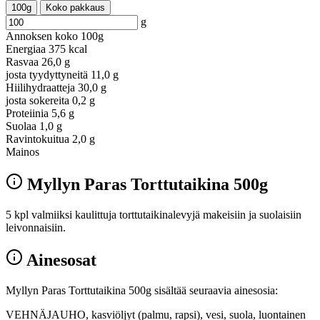
100g
Koko pakkaus
g
Annoksen koko
100g
Energiaa
375 kcal
Rasvaa
26,0 g
josta tyydyttyneitä
11,0 g
Hiilihydraatteja
30,0 g
josta sokereita
0,2 g
Proteiinia
5,6 g
Suolaa
1,0 g
Ravintokuitua
2,0 g
Mainos
Myllyn Paras Torttutaikina 500g
5 kpl valmiiksi kaulittuja torttutaikinalevyjä makeisiin ja suolaisiin
leivonnaisiin.
Ainesosat
Myllyn Paras Torttutaikina 500g sisältää seuraavia ainesosia:
VEHNÄJAUHO, kasviöljyt (palmu, rapsi), vesi, suola, luontainen