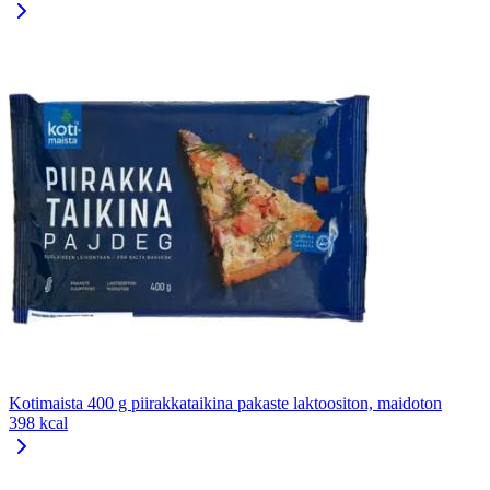
Kotimaista 400 g piirakkataikina pakaste laktoositon, maidoton
398 kcal