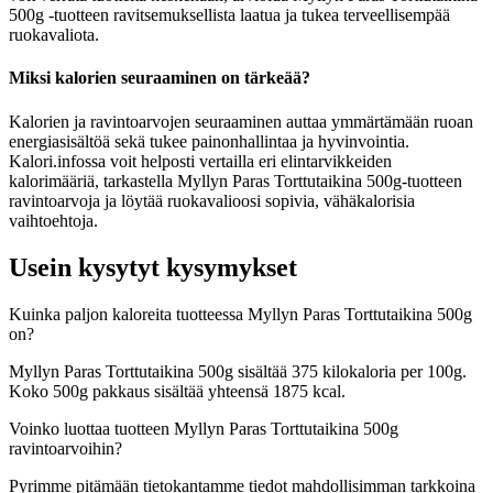
500g -tuotteen ravitsemuksellista laatua ja tukea terveellisempää
ruokavaliota.
Miksi kalorien seuraaminen on tärkeää?
Kalorien ja ravintoarvojen seuraaminen auttaa ymmärtämään ruoan
energiasisältöä sekä tukee painonhallintaa ja hyvinvointia.
Kalori.infossa voit helposti vertailla eri elintarvikkeiden
kalorimääriä, tarkastella Myllyn Paras Torttutaikina 500g-tuotteen
ravintoarvoja ja löytää ruokavalioosi sopivia, vähäkalorisia
vaihtoehtoja.
Usein kysytyt kysymykset
Kuinka paljon kaloreita tuotteessa Myllyn Paras Torttutaikina 500g
on?
Myllyn Paras Torttutaikina 500g sisältää 375 kilokaloria per 100g.
Koko 500g pakkaus sisältää yhteensä 1875 kcal.
Voinko luottaa tuotteen Myllyn Paras Torttutaikina 500g
ravintoarvoihin?
Pyrimme pitämään tietokantamme tiedot mahdollisimman tarkkoina