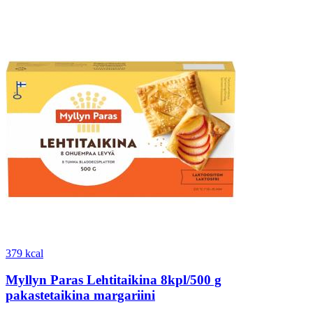
379 kcal
Myllyn Paras Lehtitaikina 8kpl/500 g
pakastetaikina margariini