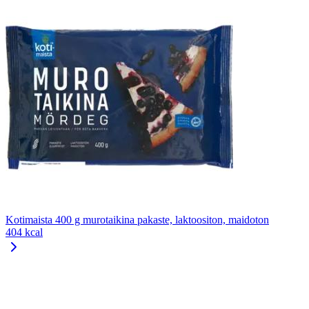
Kotimaista 400 g murotaikina pakaste, laktoositon, maidoton
404 kcal