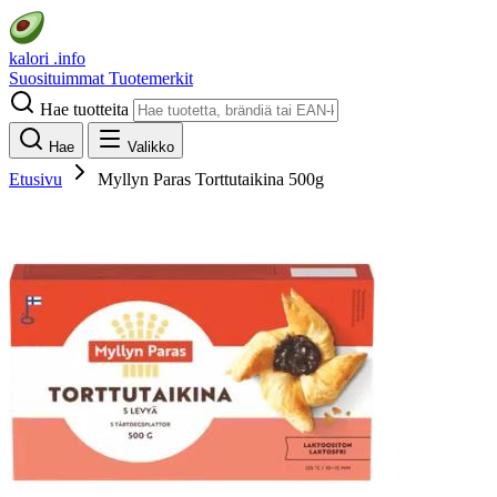
kalori
.info
Suosituimmat
Tuotemerkit
Hae tuotteita
Hae
Valikko
Etusivu
Myllyn Paras Torttutaikina 500g