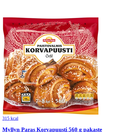
315 kcal
Myllyn Paras Korvapuusti 560 g pakaste