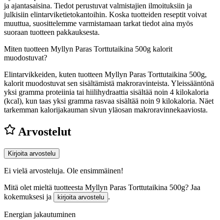
ja ajantasaisina. Tiedot perustuvat valmistajien ilmoituksiin ja
julkisiin elintarviketietokantoihin. Koska tuotteiden reseptit voivat
muuttua, suosittelemme varmistamaan tarkat tiedot aina myös
suoraan tuotteen pakkauksesta.
Miten tuotteen Myllyn Paras Torttutaikina 500g kalorit
muodostuvat?
Elintarvikkeiden, kuten tuotteen Myllyn Paras Torttutaikina 500g,
kalorit muodostuvat sen sisältämistä makroravinteista. Yleissääntönä
yksi gramma proteiinia tai hiilihydraattia sisältää noin 4 kilokaloria
(kcal), kun taas yksi gramma rasvaa sisältää noin 9 kilokaloria. Näet
tarkemman kalorijakauman sivun yläosan makroravinnekaaviosta.
Arvostelut
Kirjoita arvostelu
Ei vielä arvosteluja. Ole ensimmäinen!
Mitä olet mieltä tuotteesta Myllyn Paras Torttutaikina 500g? Jaa
kokemuksesi ja
.
kirjoita arvostelu
Energian jakautuminen