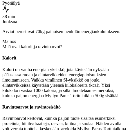
Pyöräilyä
38 min
Juoksua
Arviot perustuvat 70kg painoisen henkilön energiankulutukseen.
Mainos
Mitä ovat kalorit ja ravintoarvot?
Kalorit
Kalori on vanha energian yksikkö, jota käytetään nykyään
pääasiassa ruoan ja elintarvikkeiden energiapitoisuuksien
ilmoittamiseen. Vaikka virallinen SI-yksikkö on joule,
elintarvikkeissa käytetään yleensä kilokaloreita (kcal). Yksi
kilokalori vastaa 1000 kaloria, ja sillä ilmoitetaan esimerkiksi,
kuinka paljon energiaa Myllyn Paras Torttutaikina 500g sisältää.
Ravintoarvot ja ravintosisältö
Ravintoarvot kertovat, kuinka paljon tuote sisältää esimerkiksi
proteiinia, hiilihydraatteja, rasvaa, kuitua ja suolaa. Näiden avulla
voit verrata tuotteita keskenään, arvioida Myllyn Paras Torttutaikina