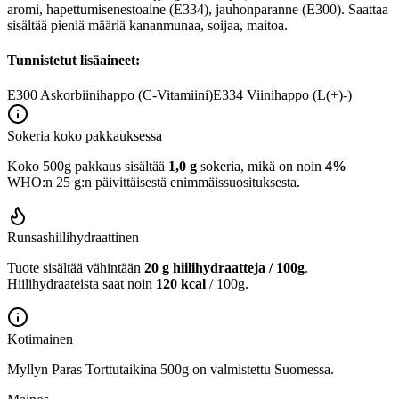
aromi, hapettumisenestoaine (E334), jauhonparanne (E300). Saattaa
sisältää pieniä määriä kananmunaa, soijaa, maitoa.
Tunnistetut lisäaineet:
E300
Askorbiinihappo (C-Vitamiini)
E334
Viinihappo (L(+)-)
Sokeria koko pakkauksessa
Koko 500g pakkaus sisältää
1,0 g
sokeria, mikä on noin
4%
WHO:n 25 g:n päivittäisestä enimmäissuosituksesta.
Runsashiilihydraattinen
Tuote sisältää vähintään
20 g hiilihydraatteja / 100g
.
Hiilihydraateista saat noin
120 kcal
/ 100g.
Kotimainen
Myllyn Paras Torttutaikina 500g on valmistettu Suomessa.