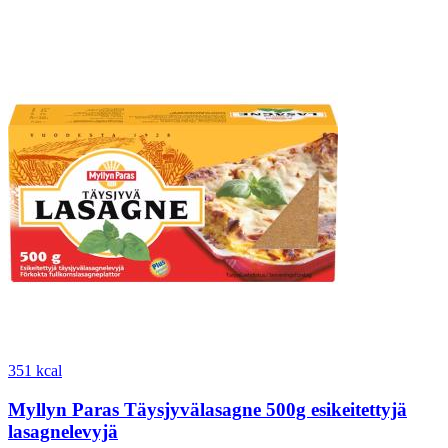
351 kcal
Myllyn Paras Täysjyvälasagne 500g esikeitettyjä
lasagnelevyjä