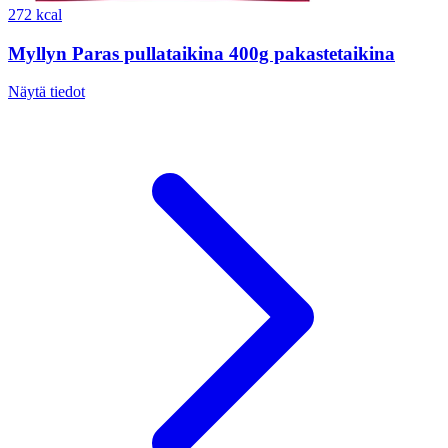
272 kcal
Myllyn Paras pullataikina 400g pakastetaikina
Näytä tiedot