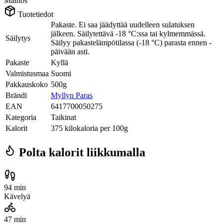
Mainos
Tuotetiedot
Pakaste. Ei saa jäädyttää uudelleen sulatuksen
jälkeen. Säilytettävä -18 °C:ssa tai kylmemmässä.
Säilytys
Säilyy pakastelämpötilassa (-18 °C) parasta ennen -
päivään asti.
Pakaste
Kyllä
Valmistusmaa
Suomi
Pakkauskoko
500g
Brändi
Myllyn Paras
EAN
6417700050275
Kategoria
Taikinat
Kalorit
375 kilokaloria per 100g
Polta kalorit liikkumalla
94 min
Kävelyä
47 min