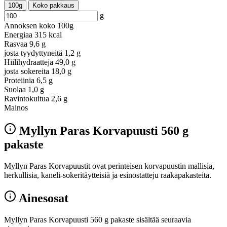
100g
Koko pakkaus
g
Annoksen koko
100g
Energiaa
315 kcal
Rasvaa
9,6 g
josta tyydyttyneitä
1,2 g
Hiilihydraatteja
49,0 g
josta sokereita
18,0 g
Proteiinia
6,5 g
Suolaa
1,0 g
Ravintokuitua
2,6 g
Mainos
Myllyn Paras Korvapuusti 560 g
pakaste
Myllyn Paras Korvapuustit ovat perinteisen korvapuustin mallisia,
herkullisia, kaneli-sokeritäytteisiä ja esinostatteju raakapakasteita.
Ainesosat
Myllyn Paras Korvapuusti 560 g pakaste sisältää seuraavia