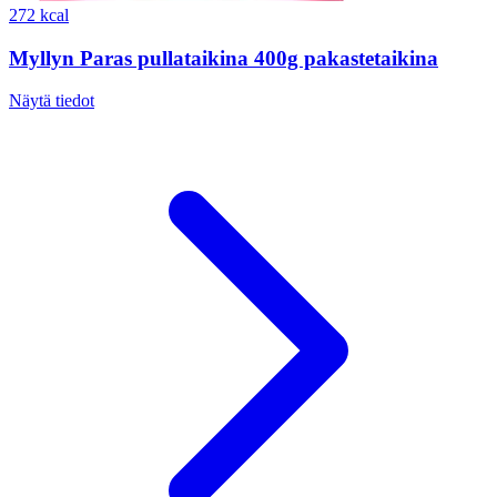
272 kcal
Myllyn Paras pullataikina 400g pakastetaikina
Näytä tiedot