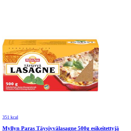
351 kcal
Myllyn Paras Täysjyvälasagne 500g esikeitettyjä