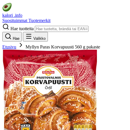
kalori
.info
Suosituimmat
Tuotemerkit
Hae tuotteita
Hae
Valikko
Etusivu
Myllyn Paras Korvapuusti 560 g pakaste