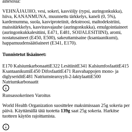
ainesosia:
VEHNÄJAUHO, vesi, sokeri, kasviöljy (rypsi, auringonkukka),
hiiva, KANANMUNA, muunnettu tärkkelys, kaneli (0, 5%),
kardemumma, suola, kasviproteiinit, dekstroosi, maltodekstriini,
maissitärkkelys, kasvirasvajauhe (auringonkukka), emulgointiaineet
(auringonkukkalesitiini, E471, E481, SOIJALESITIINI), aromi,
nostatusaineet (E450, E500), sakeuttamisaine (ksantaanikumi),
happamuudensäätöaineet (E341, E170).
Tunnistetut lisäaineet:
E170
Kalsiumkarbonaatti
E322
Lesitiinit
E341
Kalsiumfosfaatit
E415
Ksantaanikumi
E450
Difosfaatit
E471
Rasvahappojen mono- ja
diglyseridit
E481
Natriumstearoyyli-2-laktylaatti
E500
Natriumkarbonaatit
Runsassokerinen
Varoitus
World Health Organization suosittelee maksimissaan 25g sokeria per
päivä. Käyttämällä tätä tuotetta
139g
saat 25g sokeria. Harkitse
tuotteen käytön rajoittamista.