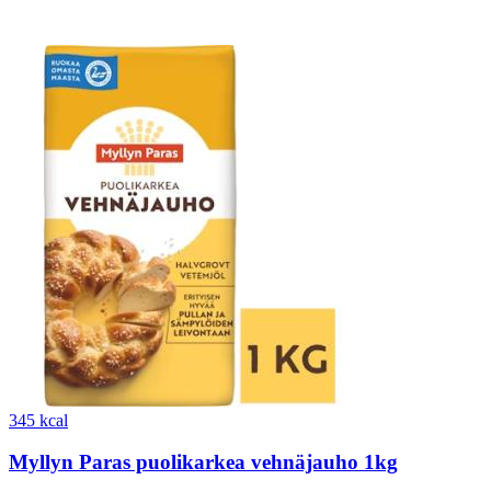
345 kcal
Myllyn Paras puolikarkea vehnäjauho 1kg