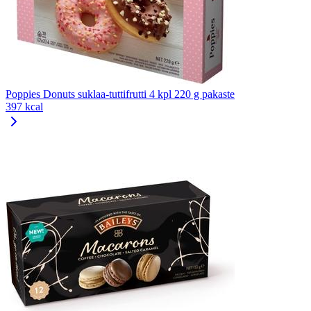
Poppies Donuts suklaa-tuttifrutti 4 kpl 220 g pakaste
397 kcal