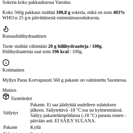
Sokeria koko pakkauksessa
Varoitus
Koko 560g pakkaus sisältää
100,8 g
sokeria, mikä on noin
403%
WHO:n 25 g:n päivittäisestä enimmäissuosituksesta.
Runsashiilihydraattinen
Tuote sisältää vähintään
20 g hiilihydraatteja / 100g
.
Hiilihydraateista saat noin
196 kcal
/ 100g.
Kotimainen
Myllyn Paras Korvapuusti 560 g pakaste on valmistettu Suomessa.
Mainos
Tuotetiedot
Pakaste. Ei saa jäädyttää uudelleen sulatuksen
jälkeen. Säilytettävä -18 °C:ssa tai kylmemmässä.
Säilytys
Säilyy pakastelämpötilassa (-18 °C) parasta ennen -
päivään asti. EI SÄILY SULANA.
Pakaste
Kyllä