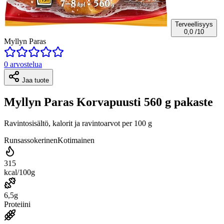
Terveellisyys
0,0
/10
Myllyn Paras
0 arvostelua
Jaa tuote
Myllyn Paras Korvapuusti 560 g pakaste
Ravintosisältö, kalorit ja ravintoarvot per 100 g
Runsassokerinen
Kotimainen
315
kcal/100g
6,5g
Proteiini