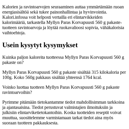
Kalorien ja ravintoarvojen seuraaminen auttaa ymmärtämään ruoan
energiasisältöä sekä tukee painonhallintaa ja hyvinvointia.
Kalori.infossa voit helposti vertailla eri elintarvikkeiden
kalorimääriä, tarkastella Myllyn Paras Korvapuusti 560 g pakaste-
tuotteen ravintoarvoja ja löytää ruokavalioosi sopivia, vähäkalorisia
vaihtoehtoja.
Usein kysytyt kysymykset
Kuinka paljon kaloreita tuotteessa Myllyn Paras Korvapuusti 560 g
pakaste on?
Myllyn Paras Korvapuusti 560 g pakaste sisältää 315 kilokaloria per
100g. Koko 560g pakkaus sisältää yhteensä 1764 kcal.
Voinko luottaa tuotteen Myllyn Paras Korvapuusti 560 g pakaste
ravintoarvoihin?
Pyrimme pitämään tietokantamme tiedot mahdollisimman tarkkoina
ja ajantasaisina. Tiedot perustuvat valmistajien ilmoituksiin ja
julkisiin elintarviketietokantoihin. Koska tuotteiden reseptit voivat
muuttua, suosittelemme varmistamaan tarkat tiedot aina myös
suoraan tuotteen pakkauksesta.