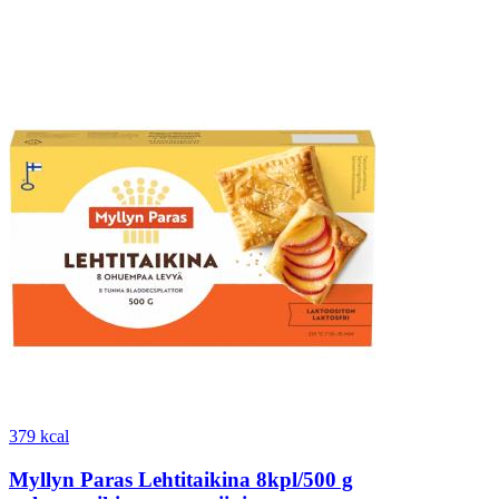
379 kcal
Myllyn Paras Lehtitaikina 8kpl/500 g