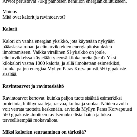
Arviot perustuvat 70kg painoisen henkilön energiankulutukseen.
Mainos
Mitä ovat kalorit ja ravintoarvot?
Kalorit
Kalori on vanha energian yksikkö, jota käytetään nykyään
pääasiassa ruoan ja elintarvikkeiden energiapitoisuuksien
ilmoittamiseen. Vaikka virallinen SI-yksikkö on joule,
elintarvikkeissa käytetään yleensä kilokaloreita (kcal). Yksi
kilokalori vastaa 1000 kaloria, ja sillä ilmoitetaan esimerkiksi,
kuinka paljon energiaa Myllyn Paras Korvapuusti 560 g pakaste
sisältää.
Ravintoarvot ja ravintosisältö
Ravintoarvot kertovat, kuinka paljon tuote sisältää esimerkiksi
proteiinia, hiilihydraatteja, rasvaa, kuitua ja suolaa. Näiden avulla
voit verrata tuotteita keskenään, arvioida Myllyn Paras Korvapuusti
560 g pakaste -tuotteen ravitsemuksellista laatua ja tukea
terveellisempää ruokavaliota.
Miksi kalorien seuraaminen on tärkeää?