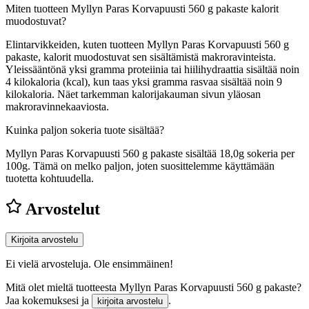
Miten tuotteen Myllyn Paras Korvapuusti 560 g pakaste kalorit
muodostuvat?
Elintarvikkeiden, kuten tuotteen Myllyn Paras Korvapuusti 560 g
pakaste, kalorit muodostuvat sen sisältämistä makroravinteista.
Yleissääntönä yksi gramma proteiinia tai hiilihydraattia sisältää noin
4 kilokaloria (kcal), kun taas yksi gramma rasvaa sisältää noin 9
kilokaloria. Näet tarkemman kalorijakauman sivun yläosan
makroravinnekaaviosta.
Kuinka paljon sokeria tuote sisältää?
Myllyn Paras Korvapuusti 560 g pakaste sisältää 18,0g sokeria per
100g.
Tämä on melko paljon, joten suosittelemme käyttämään
tuotetta kohtuudella.
Arvostelut
Kirjoita arvostelu
Ei vielä arvosteluja. Ole ensimmäinen!
Mitä olet mieltä tuotteesta Myllyn Paras Korvapuusti 560 g pakaste?
Jaa kokemuksesi ja
.
kirjoita arvostelu