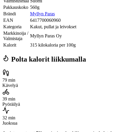
Valmistusmaa
Suomi
Pakkauskoko
560g
Brändi
Myllyn Paras
EAN
6417700060960
Kategoria
Kakut, pullat ja leivokset
Markkinoija /
Myllyn Paras Oy
Valmistaja
Kalorit
315 kilokaloria per 100g
Polta kalorit liikkumalla
79 min
Kävelyä
39 min
Pyöräilyä
32 min
Juoksua