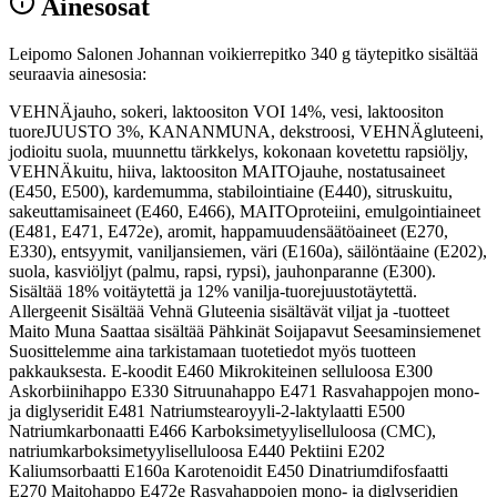
Ainesosat
Leipomo Salonen Johannan voikierrepitko 340 g täytepitko sisältää
seuraavia ainesosia:
VEHNÄjauho, sokeri, laktoositon VOI 14%, vesi, laktoositon
tuoreJUUSTO 3%, KANANMUNA, dekstroosi, VEHNÄgluteeni,
jodioitu suola, muunnettu tärkkelys, kokonaan kovetettu rapsiöljy,
VEHNÄkuitu, hiiva, laktoositon MAITOjauhe, nostatusaineet
(E450, E500), kardemumma, stabilointiaine (E440), sitruskuitu,
sakeuttamisaineet (E460, E466), MAITOproteiini, emulgointiaineet
(E481, E471, E472e), aromit, happamuudensäätöaineet (E270,
E330), entsyymit, vaniljansiemen, väri (E160a), säilöntäaine (E202),
suola, kasviöljyt (palmu, rapsi, rypsi), jauhonparanne (E300).
Sisältää 18% voitäytettä ja 12% vanilja-tuorejuustotäytettä.
Allergeenit Sisältää Vehnä Gluteenia sisältävät viljat ja -tuotteet
Maito Muna Saattaa sisältää Pähkinät Soijapavut Seesaminsiemenet
Suosittelemme aina tarkistamaan tuotetiedot myös tuotteen
pakkauksesta. E-koodit E460 Mikrokiteinen selluloosa E300
Askorbiinihappo E330 Sitruunahappo E471 Rasvahappojen mono-
ja diglyseridit E481 Natriumstearoyyli-2-laktylaatti E500
Natriumkarbonaatti E466 Karboksimetyyliselluloosa (CMC),
natriumkarboksimetyyliselluloosa E440 Pektiini E202
Kaliumsorbaatti E160a Karotenoidit E450 Dinatriumdifosfaatti
E270 Maitohappo E472e Rasvahappojen mono- ja diglyseridien