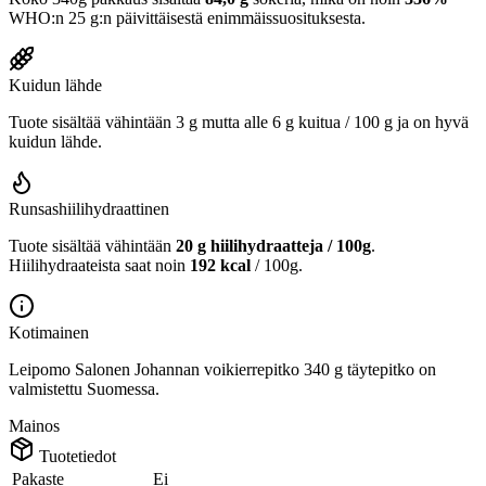
WHO:n 25 g:n päivittäisestä enimmäissuosituksesta.
Kuidun lähde
Tuote sisältää vähintään 3 g mutta alle 6 g kuitua / 100 g ja on hyvä
kuidun lähde.
Runsashiilihydraattinen
Tuote sisältää vähintään
20 g hiilihydraatteja / 100g
.
Hiilihydraateista saat noin
192 kcal
/ 100g.
Kotimainen
Leipomo Salonen Johannan voikierrepitko 340 g täytepitko on
valmistettu Suomessa.
Mainos
Tuotetiedot
Pakaste
Ei