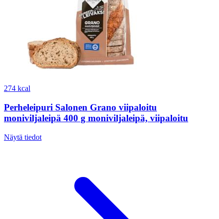
274 kcal
Perheleipuri Salonen Grano viipaloitu
moniviljaleipä 400 g moniviljaleipä, viipaloitu
Näytä tiedot