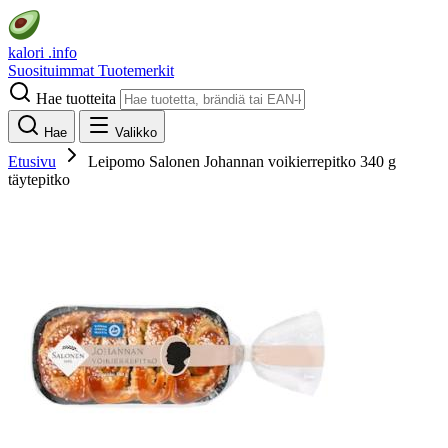
kalori
.info
Suosituimmat
Tuotemerkit
Hae tuotteita
Hae
Valikko
Etusivu
Leipomo Salonen Johannan voikierrepitko 340 g
täytepitko