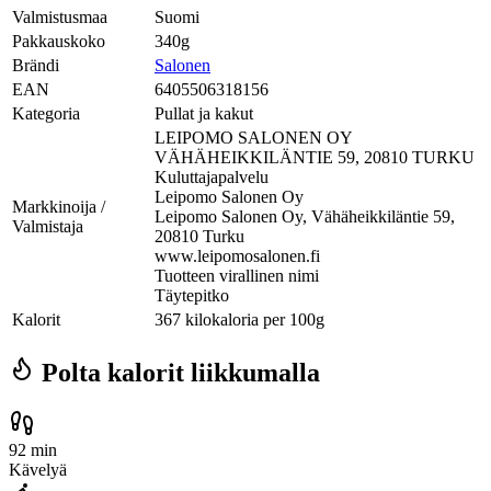
Valmistusmaa
Suomi
Pakkauskoko
340g
Brändi
Salonen
EAN
6405506318156
Kategoria
Pullat ja kakut
LEIPOMO SALONEN OY
VÄHÄHEIKKILÄNTIE 59, 20810 TURKU
Kuluttajapalvelu
Leipomo Salonen Oy
Markkinoija /
Leipomo Salonen Oy, Vähäheikkiläntie 59,
Valmistaja
20810 Turku
www.leipomosalonen.fi
Tuotteen virallinen nimi
Täytepitko
Kalorit
367 kilokaloria per 100g
Polta kalorit liikkumalla
92 min
Kävelyä