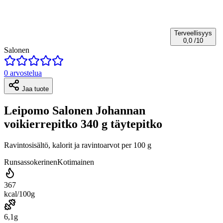
Terveellisyys
0,0
/10
Salonen
0 arvostelua
Jaa tuote
Leipomo Salonen Johannan
voikierrepitko 340 g täytepitko
Ravintosisältö, kalorit ja ravintoarvot per 100 g
Runsassokerinen
Kotimainen
367
kcal/100g
6,1g