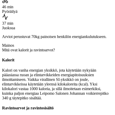
46 min
Pyöräilyä
37 min
Juoksua
Arviot perustuvat 70kg painoisen henkilön energiankulutukseen.
Mainos
Mitä ovat kalorit ja ravintoarvot?
Kalorit
Kalori on vanha energian yksikkö, jota käytetään nykyään
pääasiassa ruoan ja elintarvikkeiden energiapitoisuuksien
ilmoittamiseen. Vaikka virallinen SI-yksikkö on joule,
elintarvikkeissa käytetään yleensä kilokaloreita (kcal). Yksi
kilokalori vastaa 1000 kaloria, ja sillä ilmoitetaan esimerkiksi,
kuinka paljon energiaa Leipomo Salonen Johannan voikierrepitko
340 g täytepitko sisältää.
Ravintoarvot ja ravintosisältö