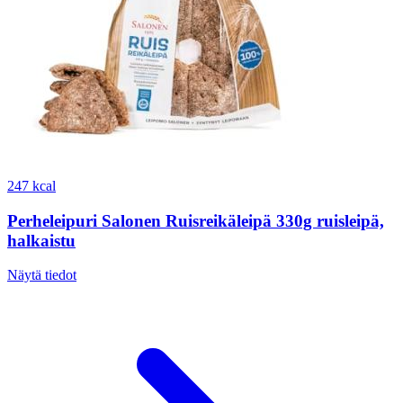
247 kcal
Perheleipuri Salonen Ruisreikäleipä 330g ruisleipä,
halkaistu
Näytä tiedot