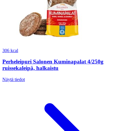
306 kcal
Perheleipuri Salonen Kuminapalat 4/250g
ruissekaleipä, halkaistu
Näytä tiedot