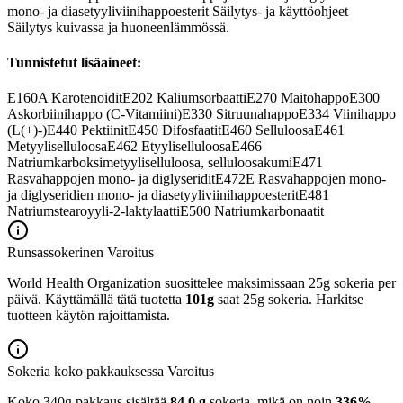
mono- ja diasetyyliviinihappoesterit Säilytys- ja käyttöohjeet
Säilytys kuivassa ja huoneenlämmössä.
Tunnistetut lisäaineet:
E160A
Karotenoidit
E202
Kaliumsorbaatti
E270
Maitohappo
E300
Askorbiinihappo (C-Vitamiini)
E330
Sitruunahappo
E334
Viinihappo
(L(+)-)
E440
Pektiinit
E450
Difosfaatit
E460
Selluloosa
E461
Metyyliselluloosa
E462
Etyyliselluloosa
E466
Natriumkarboksimetyyliselluloosa, selluloosakumi
E471
Rasvahappojen mono- ja diglyseridit
E472E
Rasvahappojen mono-
ja diglyseridien mono- ja diasetyyliviinihappoesterit
E481
Natriumstearoyyli-2-laktylaatti
E500
Natriumkarbonaatit
Runsassokerinen
Varoitus
World Health Organization suosittelee maksimissaan 25g sokeria per
päivä. Käyttämällä tätä tuotetta
101g
saat 25g sokeria. Harkitse
tuotteen käytön rajoittamista.
Sokeria koko pakkauksessa
Varoitus
Koko 340g pakkaus sisältää
84,0 g
sokeria, mikä on noin
336%