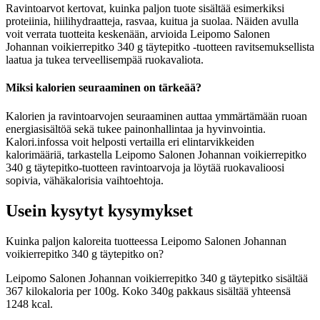
Ravintoarvot kertovat, kuinka paljon tuote sisältää esimerkiksi
proteiinia, hiilihydraatteja, rasvaa, kuitua ja suolaa. Näiden avulla
voit verrata tuotteita keskenään, arvioida Leipomo Salonen
Johannan voikierrepitko 340 g täytepitko -tuotteen ravitsemuksellista
laatua ja tukea terveellisempää ruokavaliota.
Miksi kalorien seuraaminen on tärkeää?
Kalorien ja ravintoarvojen seuraaminen auttaa ymmärtämään ruoan
energiasisältöä sekä tukee painonhallintaa ja hyvinvointia.
Kalori.infossa voit helposti vertailla eri elintarvikkeiden
kalorimääriä, tarkastella Leipomo Salonen Johannan voikierrepitko
340 g täytepitko-tuotteen ravintoarvoja ja löytää ruokavalioosi
sopivia, vähäkalorisia vaihtoehtoja.
Usein kysytyt kysymykset
Kuinka paljon kaloreita tuotteessa Leipomo Salonen Johannan
voikierrepitko 340 g täytepitko on?
Leipomo Salonen Johannan voikierrepitko 340 g täytepitko sisältää
367 kilokaloria per 100g. Koko 340g pakkaus sisältää yhteensä
1248 kcal.