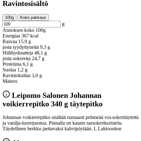
Ravintosisältö
100g
Koko pakkaus
g
Annoksen koko
100g
Energiaa
367 kcal
Rasvaa
15,9 g
josta tyydyttyneitä
9,3 g
Hiilihydraatteja
48,1 g
josta sokereita
24,7 g
Proteiinia
6,1 g
Suolaa
1,2 g
Ravintokuitua
3,0 g
Mainos
Leipomo Salonen Johannan
voikierrepitko 340 g täytepitko
Johannan voikierrepitko sisältää runsaasti pehmeää voi-sokeritäytettä
ja vanilja-tuorejuustoa. Pinnalla on kaunis raesokerikoristelu.
Täydellinen herkku jaettavaksi kahvipöytään. L Laktoositon