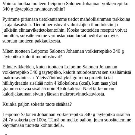
Voinko luottaa tuotteen Leipomo Salonen Johannan voikierrepitko
340 g täytepitko ravintoarvoihin?
Pyrimme pitämään tietokantamme tiedot mahdollisimman tarkkoina
ja ajantasaisina. Tiedot perustuvat valmistajien ilmoituksiin ja
julkisiin elintarviketietokantoihin. Koska tuotteiden reseptit voivat
muuttua, suosittelemme varmistamaan tarkat tiedot aina myös
suoraan tuotteen pakkauksesta.
Miten tuotteen Leipomo Salonen Johannan voikierrepitko 340 g
täytepitko kalorit muodostuvat?
Elintarvikkeiden, kuten tuotteen Leipomo Salonen Johannan
voikierrepitko 340 g täytepitko, kalorit muodostuvat sen sisältämistä
makroravinteista. Yleissääntönä yksi gramma proteiinia tai
hiilihydraattia sisältää noin 4 kilokaloria (kcal), kun taas yksi
gramma rasvaa sisältää noin 9 kilokaloria. Näet tarkemman
kalorijakauman sivun yläosan makroravinnekaaviosta.
Kuinka paljon sokeria tuote sisältää?
Leipomo Salonen Johannan voikierrepitko 340 g täytepitko sisältää
24,7g sokeria per 100g.
Tämä on melko paljon, joten suosittelemme
käyttämään tuotetta kohtuudella.