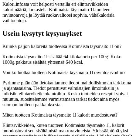
Kalori.infossa voit helposti vertailla eri elintarvikkeiden
kalorimääriä, tarkastella Kotimaista täysmaito 1l-tuotteen
ravintoarvoja ja löytää ruokavalioosi sopivia, vähäkalorisia
vaihtoehtoja.
Usein kysytyt kysymykset
Kuinka paljon kaloreita tuotteessa Kotimaista täysmaito 1l on?
Kotimaista täysmaito 1l sisältää 64 kilokaloria per 100g. Koko
1000g pakkaus sisältää yhteensä 640 kcal.
Voinko luottaa tuotteen Kotimaista täysmaito 1l ravintoarvoihin?
Pyrimme pitämään tietokantamme tiedot mahdollisimman tarkkoina
ja ajantasaisina. Tiedot perustuvat valmistajien ilmoituksiin ja
julkisiin elintarviketietokantoihin. Koska tuotteiden reseptit voivat
muuttua, suosittelemme varmistamaan tarkat tiedot aina myös
suoraan tuotteen pakkauksesta.
Miten tuotteen Kotimaista täysmaito 1l kalorit muodostuvat?
Elintarvikkeiden, kuten tuotteen Kotimaista täysmaito 1l, kalorit
muodostuvat sen sisältämistä makroravinteista. Yleissääntönä yksi