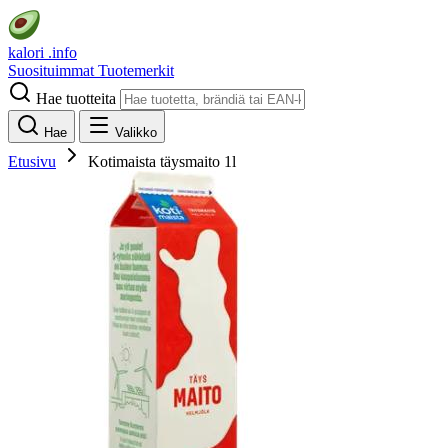
kalori
.info
Suosituimmat
Tuotemerkit
Hae tuotteita
Hae
Valikko
Etusivu
Kotimaista täysmaito 1l