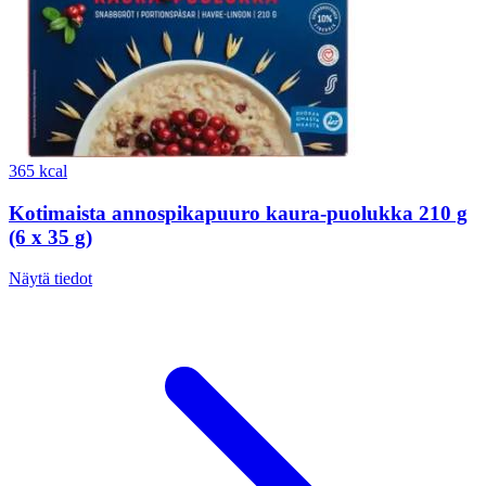
365 kcal
Kotimaista annospikapuuro kaura-puolukka 210 g
(6 x 35 g)
Näytä tiedot