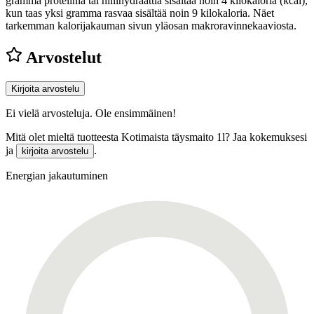
gramma proteiinia tai hiilihydraattia sisältää noin 4 kilokaloria (kcal),
kun taas yksi gramma rasvaa sisältää noin 9 kilokaloria. Näet
tarkemman kalorijakauman sivun yläosan makroravinnekaaviosta.
Arvostelut
Kirjoita arvostelu
Ei vielä arvosteluja. Ole ensimmäinen!
Mitä olet mieltä tuotteesta Kotimaista täysmaito 1l? Jaa kokemuksesi
ja
.
kirjoita arvostelu
Energian jakautuminen