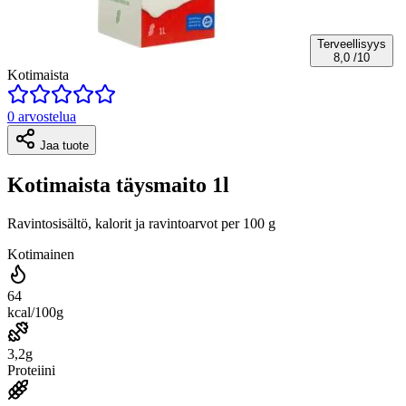
Terveellisyys
8,0
/10
Kotimaista
0 arvostelua
Jaa tuote
Kotimaista täysmaito 1l
Ravintosisältö, kalorit ja ravintoarvot per 100 g
Kotimainen
64
kcal/100g
3,2g
Proteiini