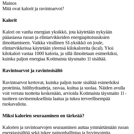
Mainos
Mitä ovat kalorit ja ravintoarvot?
Kalorit
Kalori on vanha energian yksikkö, jota käytetään nykyään
pääasiassa ruoan ja elintarvikkeiden energiapitoisuuksien
ilmoittamiseen. Vaikka virallinen SI-yksikkö on joule,
elintarvikkeissa käytetään yleensä kilokaloreita (kcal). Yksi
kilokalori vastaa 1000 kaloria, ja sillä ilmoitetaan esimerkiksi,
kuinka paljon energiaa Kotimaista täysmaito 1l sisältää.
Ravintoarvot ja ravintosisältö
Ravintoarvot kertovat, kuinka paljon tuote sisältää esimerkiksi
proteiinia, hiilihydraatteja, rasvaa, kuitua ja suolaa. Näiden avulla
voit verrata tuotteita keskenään, arvioida Kotimaista täysmaito 1l -
tuotteen ravitsemuksellista laatua ja tukea terveellisempää
ruokavaliota.
Miksi kalorien seuraaminen on tärkeää?
Kalorien ja ravintoarvojen seuraaminen auttaa ymmärtämään ruoan
energiasisältöä sekä tukee painonhallintaa ja hyvinvointia.