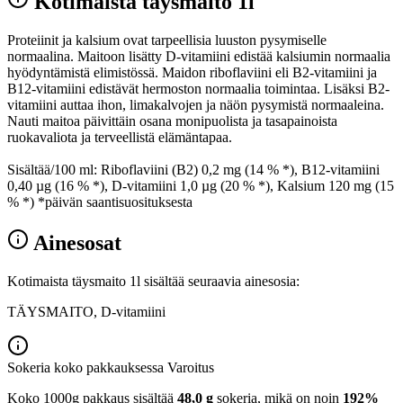
Kotimaista täysmaito 1l
Proteiinit ja kalsium ovat tarpeellisia luuston pysymiselle
normaalina. Maitoon lisätty D-vitamiini edistää kalsiumin normaalia
hyödyntämistä elimistössä. Maidon riboflaviini eli B2-vitamiini ja
B12-vitamiini edistävät hermoston normaalia toimintaa. Lisäksi B2-
vitamiini auttaa ihon, limakalvojen ja näön pysymistä normaaleina.
Nauti maitoa päivittäin osana monipuolista ja tasapainoista
ruokavaliota ja terveellistä elämäntapaa.
Sisältää/100 ml: Riboflaviini (B2) 0,2 mg (14 % *), B12-vitamiini
0,40 µg (16 % *), D-vitamiini 1,0 µg (20 % *), Kalsium 120 mg (15
% *) *päivän saantisuosituksesta
Ainesosat
Kotimaista täysmaito 1l sisältää seuraavia ainesosia:
TÄYSMAITO, D-vitamiini
Sokeria koko pakkauksessa
Varoitus
Koko 1000g pakkaus sisältää
48,0 g
sokeria, mikä on noin
192%