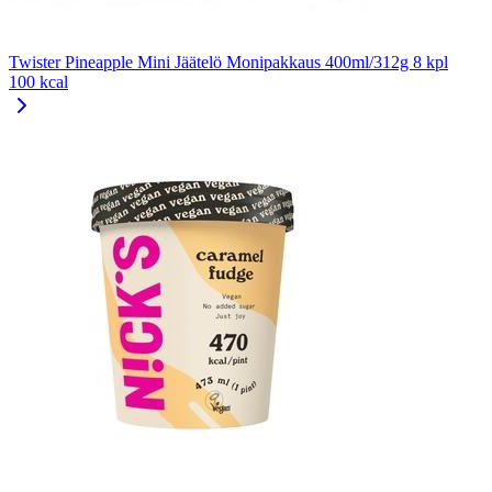
Twister Pineapple Mini Jäätelö Monipakkaus 400ml/312g 8 kpl
100 kcal