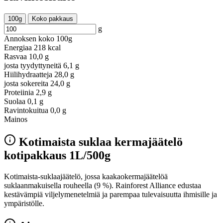
100g
Koko pakkaus
g
Annoksen koko
100g
Energiaa
218 kcal
Rasvaa
10,0 g
josta tyydyttyneitä
6,1 g
Hiilihydraatteja
28,0 g
josta sokereita
24,0 g
Proteiinia
2,9 g
Suolaa
0,1 g
Ravintokuitua
0,0 g
Mainos
Kotimaista suklaa kermajäätelö
kotipakkaus 1L/500g
Kotimaista-suklaajäätelö, jossa kaakaokermajäätelöä
suklaanmakuisella rouheella (9 %). Rainforest Alliance edustaa
kestävämpiä viljelymenetelmiä ja parempaa tulevaisuutta ihmisille ja
ympäristölle.