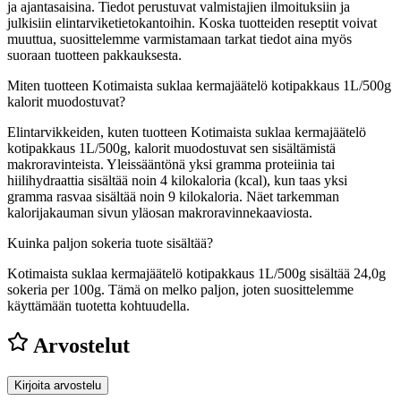
ja ajantasaisina. Tiedot perustuvat valmistajien ilmoituksiin ja
julkisiin elintarviketietokantoihin. Koska tuotteiden reseptit voivat
muuttua, suosittelemme varmistamaan tarkat tiedot aina myös
suoraan tuotteen pakkauksesta.
Miten tuotteen Kotimaista suklaa kermajäätelö kotipakkaus 1L/500g
kalorit muodostuvat?
Elintarvikkeiden, kuten tuotteen Kotimaista suklaa kermajäätelö
kotipakkaus 1L/500g, kalorit muodostuvat sen sisältämistä
makroravinteista. Yleissääntönä yksi gramma proteiinia tai
hiilihydraattia sisältää noin 4 kilokaloria (kcal), kun taas yksi
gramma rasvaa sisältää noin 9 kilokaloria. Näet tarkemman
kalorijakauman sivun yläosan makroravinnekaaviosta.
Kuinka paljon sokeria tuote sisältää?
Kotimaista suklaa kermajäätelö kotipakkaus 1L/500g sisältää 24,0g
sokeria per 100g.
Tämä on melko paljon, joten suosittelemme
käyttämään tuotetta kohtuudella.
Arvostelut
Kirjoita arvostelu