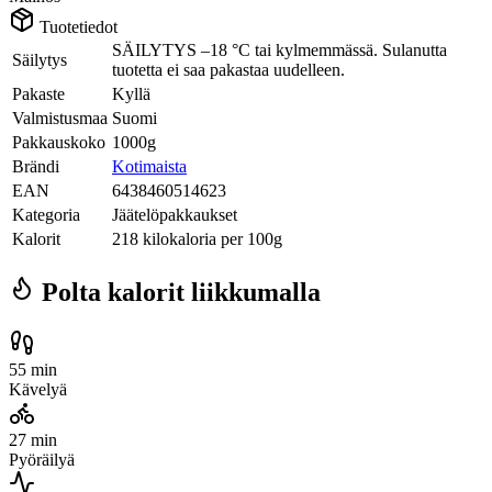
Tuotetiedot
SÄILYTYS –18 °C tai kylmemmässä. Sulanutta
Säilytys
tuotetta ei saa pakastaa uudelleen.
Pakaste
Kyllä
Valmistusmaa
Suomi
Pakkauskoko
1000g
Brändi
Kotimaista
EAN
6438460514623
Kategoria
Jäätelöpakkaukset
Kalorit
218 kilokaloria per 100g
Polta kalorit liikkumalla
55 min
Kävelyä
27 min
Pyöräilyä