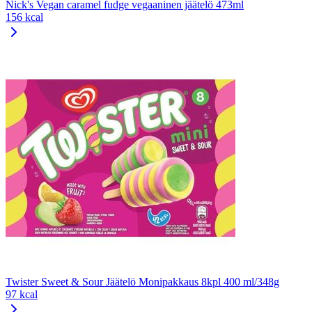
Nick's Vegan caramel fudge vegaaninen jäätelö 473ml
156 kcal
Twister Sweet & Sour Jäätelö Monipakkaus 8kpl 400 ml/348g
97 kcal