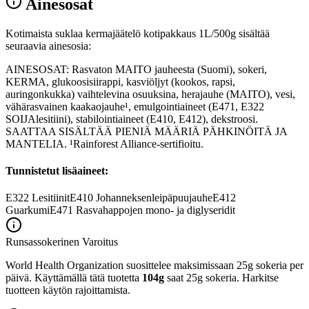
Ainesosat
Kotimaista suklaa kermajäätelö kotipakkaus 1L/500g sisältää
seuraavia ainesosia:
AINESOSAT: Rasvaton MAITO jauheesta (Suomi), sokeri,
KERMA, glukoosisiirappi, kasviöljyt (kookos, rapsi,
auringonkukka) vaihtelevina osuuksina, herajauhe (MAITO), vesi,
vähärasvainen kaakaojauhe¹, emulgointiaineet (E471, E322
SOIJAlesitiini), stabilointiaineet (E410, E412), dekstroosi.
SAATTAA SISÄLTÄÄ PIENIÄ MÄÄRIÄ PÄHKINÖITÄ JA
MANTELIA. ¹Rainforest Alliance-sertifioitu.
Tunnistetut lisäaineet:
E322
Lesitiinit
E410
Johanneksenleipäpuujauhe
E412
Guarkumi
E471
Rasvahappojen mono- ja diglyseridit
Runsassokerinen
Varoitus
World Health Organization suosittelee maksimissaan 25g sokeria per
päivä. Käyttämällä tätä tuotetta
104g
saat 25g sokeria. Harkitse
tuotteen käytön rajoittamista.