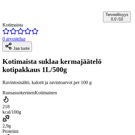
Terveellisyys
0,0
/10
Kotimaista
0 arvostelua
Jaa tuote
Kotimaista suklaa kermajäätelö
kotipakkaus 1L/500g
Ravintosisältö, kalorit ja ravintoarvot per 100 g
Runsassokerinen
Kotimainen
218
kcal/100g
2,9g
Proteiini