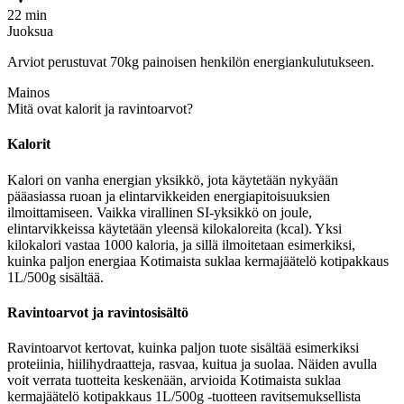
22 min
Juoksua
Arviot perustuvat 70kg painoisen henkilön energiankulutukseen.
Mainos
Mitä ovat kalorit ja ravintoarvot?
Kalorit
Kalori on vanha energian yksikkö, jota käytetään nykyään
pääasiassa ruoan ja elintarvikkeiden energiapitoisuuksien
ilmoittamiseen. Vaikka virallinen SI-yksikkö on joule,
elintarvikkeissa käytetään yleensä kilokaloreita (kcal). Yksi
kilokalori vastaa 1000 kaloria, ja sillä ilmoitetaan esimerkiksi,
kuinka paljon energiaa Kotimaista suklaa kermajäätelö kotipakkaus
1L/500g sisältää.
Ravintoarvot ja ravintosisältö
Ravintoarvot kertovat, kuinka paljon tuote sisältää esimerkiksi
proteiinia, hiilihydraatteja, rasvaa, kuitua ja suolaa. Näiden avulla
voit verrata tuotteita keskenään, arvioida Kotimaista suklaa
kermajäätelö kotipakkaus 1L/500g -tuotteen ravitsemuksellista