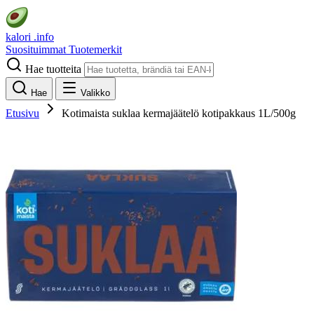
kalori
.info
Suosituimmat
Tuotemerkit
Hae tuotteita
Hae
Valikko
Etusivu
Kotimaista suklaa kermajäätelö kotipakkaus 1L/500g