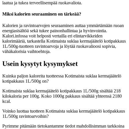
laatua ja tukea terveellisempää ruokavaliota.
Miksi kalorien seuraaminen on tärkeää?
Kalorien ja ravintoarvojen seuraaminen auttaa ymmärtämään ruoan
energiasisältöä sekä tukee painonhallintaa ja hyvinvointia.
Kalori.infossa voit helposti vertailla eri elintarvikkeiden
kalorimääriä, tarkastella Kotimaista suklaa kermajäätelö kotipakkaus
1L/500g-tuotteen ravintoarvoja ja löytää ruokavalioosi sopivia,
vähäkalorisia vaihtoehtoja.
Usein kysytyt kysymykset
Kuinka paljon kaloreita tuotteessa Kotimaista suklaa kermajäätelö
kotipakkaus 1L/500g on?
Kotimaista suklaa kermajäätelö kotipakkaus 1L/500g sisältää 218
kilokaloria per 100g. Koko 1000g pakkaus sisältää yhteensä 2180
kcal.
Voinko luottaa tuotteen Kotimaista suklaa kermajäätelö kotipakkaus
1L/500g ravintoarvoihin?
Pyrimme pitämään tietokantamme tiedot mahdollisimman tarkkoina