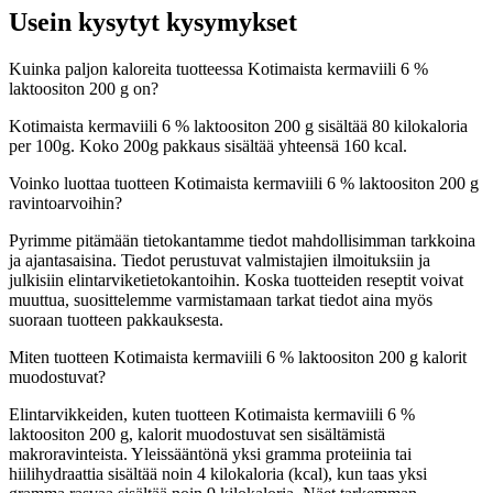
Usein kysytyt kysymykset
Kuinka paljon kaloreita tuotteessa Kotimaista kermaviili 6 %
laktoositon 200 g on?
Kotimaista kermaviili 6 % laktoositon 200 g sisältää 80 kilokaloria
per 100g. Koko 200g pakkaus sisältää yhteensä 160 kcal.
Voinko luottaa tuotteen Kotimaista kermaviili 6 % laktoositon 200 g
ravintoarvoihin?
Pyrimme pitämään tietokantamme tiedot mahdollisimman tarkkoina
ja ajantasaisina. Tiedot perustuvat valmistajien ilmoituksiin ja
julkisiin elintarviketietokantoihin. Koska tuotteiden reseptit voivat
muuttua, suosittelemme varmistamaan tarkat tiedot aina myös
suoraan tuotteen pakkauksesta.
Miten tuotteen Kotimaista kermaviili 6 % laktoositon 200 g kalorit
muodostuvat?
Elintarvikkeiden, kuten tuotteen Kotimaista kermaviili 6 %
laktoositon 200 g, kalorit muodostuvat sen sisältämistä
makroravinteista. Yleissääntönä yksi gramma proteiinia tai
hiilihydraattia sisältää noin 4 kilokaloria (kcal), kun taas yksi