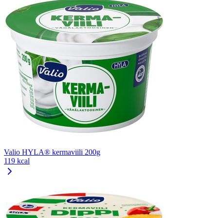
Valio HYLA® kermaviili 200g
119 kcal