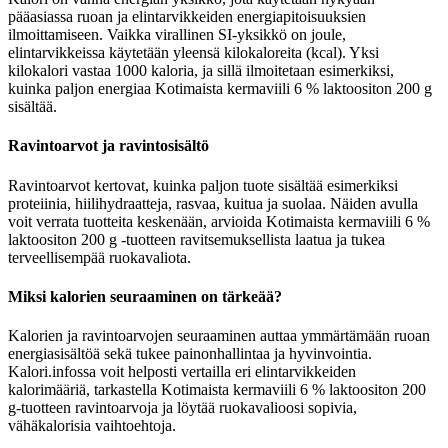
pääasiassa ruoan ja elintarvikkeiden energiapitoisuuksien
ilmoittamiseen. Vaikka virallinen SI-yksikkö on joule,
elintarvikkeissa käytetään yleensä kilokaloreita (kcal). Yksi
kilokalori vastaa 1000 kaloria, ja sillä ilmoitetaan esimerkiksi,
kuinka paljon energiaa Kotimaista kermaviili 6 % laktoositon 200 g
sisältää.
Ravintoarvot ja ravintosisältö
Ravintoarvot kertovat, kuinka paljon tuote sisältää esimerkiksi
proteiinia, hiilihydraatteja, rasvaa, kuitua ja suolaa. Näiden avulla
voit verrata tuotteita keskenään, arvioida Kotimaista kermaviili 6 %
laktoositon 200 g -tuotteen ravitsemuksellista laatua ja tukea
terveellisempää ruokavaliota.
Miksi kalorien seuraaminen on tärkeää?
Kalorien ja ravintoarvojen seuraaminen auttaa ymmärtämään ruoan
energiasisältöä sekä tukee painonhallintaa ja hyvinvointia.
Kalori.infossa voit helposti vertailla eri elintarvikkeiden
kalorimääriä, tarkastella Kotimaista kermaviili 6 % laktoositon 200
g-tuotteen ravintoarvoja ja löytää ruokavalioosi sopivia,
vähäkalorisia vaihtoehtoja.