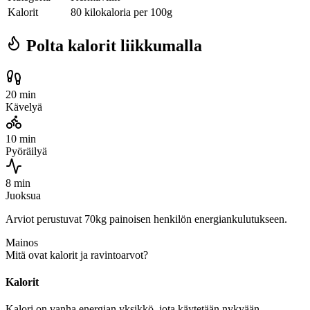
Kalorit
80 kilokaloria per 100g
Polta kalorit liikkumalla
20 min
Kävelyä
10 min
Pyöräilyä
8 min
Juoksua
Arviot perustuvat 70kg painoisen henkilön energiankulutukseen.
Mainos
Mitä ovat kalorit ja ravintoarvot?
Kalorit
Kalori on vanha energian yksikkö, jota käytetään nykyään