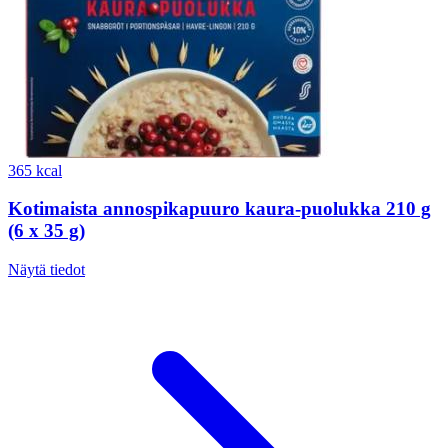
365 kcal
Kotimaista annospikapuuro kaura-puolukka 210 g
(6 x 35 g)
Näytä tiedot