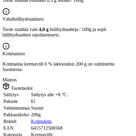
Tuote sisältää enintään 0,3 g suolaa / 100g.
Vähähiilihydraattinen
Tuote sisältää vain
4,0 g
hiilihydraatteja / 100g ja sopii
hiilihydraattien rajoittamiseen.
Kotimainen
Kotimaista kermaviili 6 % laktoositon 200 g on valmistettu
Suomessa.
Mainos
Tuotetiedot
Säilytys
Säilytys alle +8 °C.
Pakaste
Ei
Valmistusmaa
Suomi
Pakkauskoko
200g
Brändi
Kotimaista
EAN
6415712506568
Kategoria
Kermaviilit