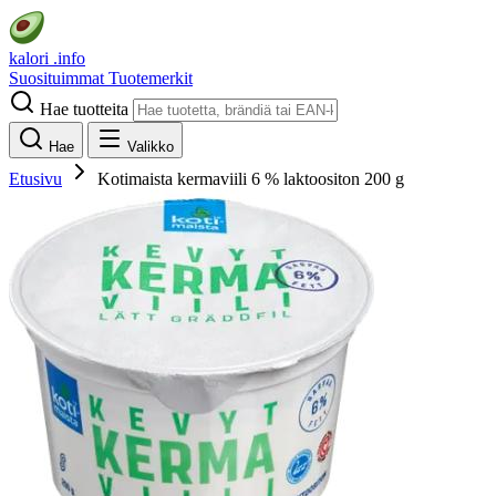
kalori
.info
Suosituimmat
Tuotemerkit
Hae tuotteita
Hae
Valikko
Etusivu
Kotimaista kermaviili 6 % laktoositon 200 g