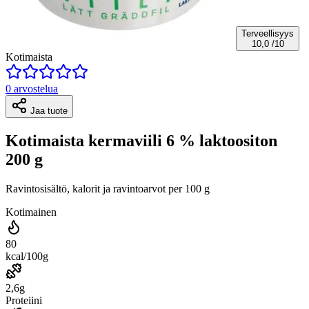
Terveellisyys
10,0
/10
Kotimaista
0 arvostelua
Jaa tuote
Kotimaista kermaviili 6 % laktoositon
200 g
Ravintosisältö, kalorit ja ravintoarvot per 100 g
Kotimainen
80
kcal/100g
2,6g
Proteiini