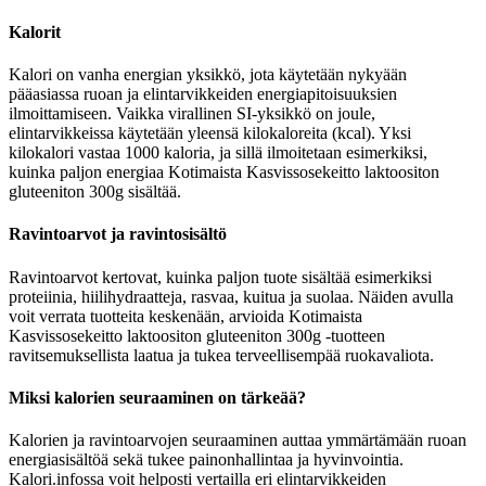
Kalorit
Kalori on vanha energian yksikkö, jota käytetään nykyään
pääasiassa ruoan ja elintarvikkeiden energiapitoisuuksien
ilmoittamiseen. Vaikka virallinen SI-yksikkö on joule,
elintarvikkeissa käytetään yleensä kilokaloreita (kcal). Yksi
kilokalori vastaa 1000 kaloria, ja sillä ilmoitetaan esimerkiksi,
kuinka paljon energiaa Kotimaista Kasvissosekeitto laktoositon
gluteeniton 300g sisältää.
Ravintoarvot ja ravintosisältö
Ravintoarvot kertovat, kuinka paljon tuote sisältää esimerkiksi
proteiinia, hiilihydraatteja, rasvaa, kuitua ja suolaa. Näiden avulla
voit verrata tuotteita keskenään, arvioida Kotimaista
Kasvissosekeitto laktoositon gluteeniton 300g -tuotteen
ravitsemuksellista laatua ja tukea terveellisempää ruokavaliota.
Miksi kalorien seuraaminen on tärkeää?
Kalorien ja ravintoarvojen seuraaminen auttaa ymmärtämään ruoan
energiasisältöä sekä tukee painonhallintaa ja hyvinvointia.
Kalori.infossa voit helposti vertailla eri elintarvikkeiden