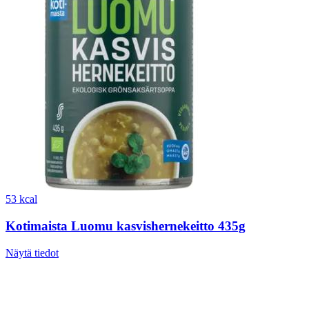
53 kcal
Kotimaista Luomu kasvishernekeitto 435g
Näytä tiedot