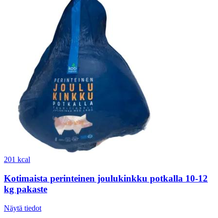
201 kcal
Kotimaista perinteinen joulukinkku potkalla 10-12
kg pakaste
Näytä tiedot