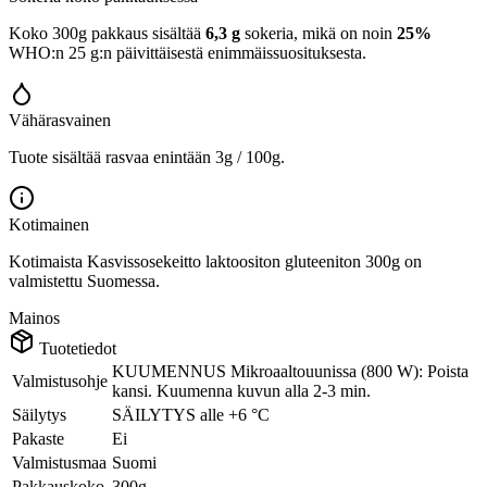
Koko 300g pakkaus sisältää
6,3 g
sokeria, mikä on noin
25%
WHO:n 25 g:n päivittäisestä enimmäissuosituksesta.
Vähärasvainen
Tuote sisältää rasvaa enintään 3g / 100g.
Kotimainen
Kotimaista Kasvissosekeitto laktoositon gluteeniton 300g on
valmistettu Suomessa.
Mainos
Tuotetiedot
KUUMENNUS Mikroaaltouunissa (800 W): Poista
Valmistusohje
kansi. Kuumenna kuvun alla 2-3 min.
Säilytys
SÄILYTYS alle +6 °C
Pakaste
Ei
Valmistusmaa
Suomi
Pakkauskoko
300g