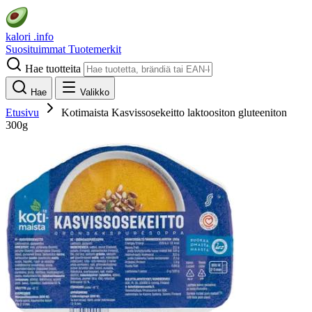
kalori
.info
Suosituimmat
Tuotemerkit
Hae tuotteita
Hae
Valikko
Etusivu
Kotimaista Kasvissosekeitto laktoositon gluteeniton
300g