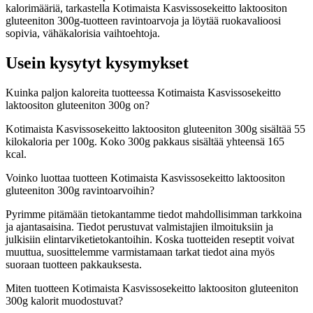
kalorimääriä, tarkastella Kotimaista Kasvissosekeitto laktoositon
gluteeniton 300g-tuotteen ravintoarvoja ja löytää ruokavalioosi
sopivia, vähäkalorisia vaihtoehtoja.
Usein kysytyt kysymykset
Kuinka paljon kaloreita tuotteessa Kotimaista Kasvissosekeitto
laktoositon gluteeniton 300g on?
Kotimaista Kasvissosekeitto laktoositon gluteeniton 300g sisältää 55
kilokaloria per 100g. Koko 300g pakkaus sisältää yhteensä 165
kcal.
Voinko luottaa tuotteen Kotimaista Kasvissosekeitto laktoositon
gluteeniton 300g ravintoarvoihin?
Pyrimme pitämään tietokantamme tiedot mahdollisimman tarkkoina
ja ajantasaisina. Tiedot perustuvat valmistajien ilmoituksiin ja
julkisiin elintarviketietokantoihin. Koska tuotteiden reseptit voivat
muuttua, suosittelemme varmistamaan tarkat tiedot aina myös
suoraan tuotteen pakkauksesta.
Miten tuotteen Kotimaista Kasvissosekeitto laktoositon gluteeniton
300g kalorit muodostuvat?