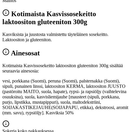
Mainos
Kotimaista Kasvissosekeitto
laktoositon gluteeniton 300g
Kasviksista ja juustosta valmistettu täyteläinen sosekeitto.
Laktoositon ja gluteeniton.
Ainesosat
Kotimaista Kasvissosekeitto laktoositon gluteeniton 300g sisältää
seuraavia ainesosia:
vesi, porkkana (Suomi), peruna (Suomi), palsternakka (Suomi),
sipuli, punainen linssi, laktoositon KERMA, laktoositon JUUSTO
(pastöroitu MAITO, suola, hapate), rypsi- ja rapsiöljy (vaihtelevina
osuuksina), suola, kasvisliemijauhe [mausteet (sipuli, porkkana,
purjo, lipstikka, mustapippuri), suola, maltodekstriini,
SOIJAKASTIKEJAUHE(SOIJAPAPU, etikka), dekstroosi, aromit
(mm. savu), rypsiöljy]. Kasviksia 50%
Sokeria koko pakkauksessa