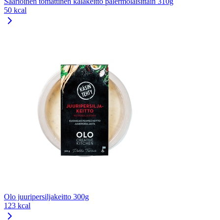
Saarioinen tomattinen kalakeitto palermolaisittain 310g
50 kcal
Olo juuripersiljakeitto 300g
123 kcal