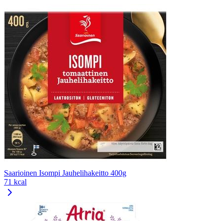
Saarioinen Isompi Jauhelihakeitto 400g
71 kcal