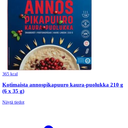
365 kcal
Kotimaista annospikapuuro kaura-puolukka 210 g
(6 x 35 g)
Näytä tiedot