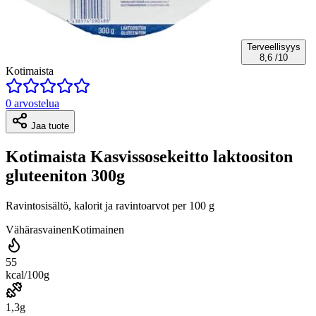
Terveellisyys
8,6
/10
Kotimaista
0 arvostelua
Jaa tuote
Kotimaista Kasvissosekeitto laktoositon
gluteeniton 300g
Ravintosisältö, kalorit ja ravintoarvot per 100 g
Vähärasvainen
Kotimainen
55
kcal/100g
1,3g