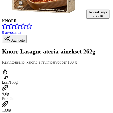
Terveellisyys
7,7
/10
KNORR
0 arvostelua
Jaa tuote
Knorr Lasagne ateria-ainekset 262g
Ravintosisältö, kalorit ja ravintoarvot per 100 g
147
kcal/100g
9,6g
Proteiini
13,0g