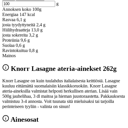
g
Annoksen koko
100g
Energiaa
147 kcal
Rasvaa
6,1 g
josta tyydyttyneitä
2,4 g
Hiilihydraatteja
13,0 g
josta sokereita
3,2 g
Proteiinia
9,6 g
Suolaa
0,6 g
Ravintokuitua
0,8 g
Mainos
Knorr Lasagne ateria-ainekset 262g
Knorr Lasagne on kuin tuulahdus italialaisesta keittiöstä. Lasagne
kuuluu eittämättä suomalaisiin klassikkoruokiin. Knorr Lasagne
ateria-aineksilla valmistat helposti herkullisen aterian. Lisää vain
500g jauhelihaa, 3 dl maitoa ja hieman juustoraastetta. Pakkauksesta
valmistuu 3-4 annosta. Voit tuunata sitä mieluisaksi tai tarjoilla
perinteiseen tyyliin - valinta on sinun!
Ainesosat