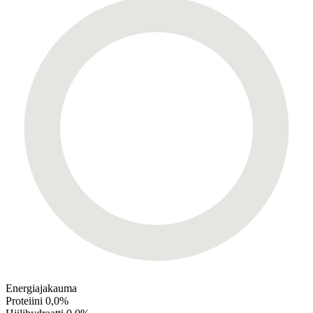
Energiajakauma
Proteiini
0,0%