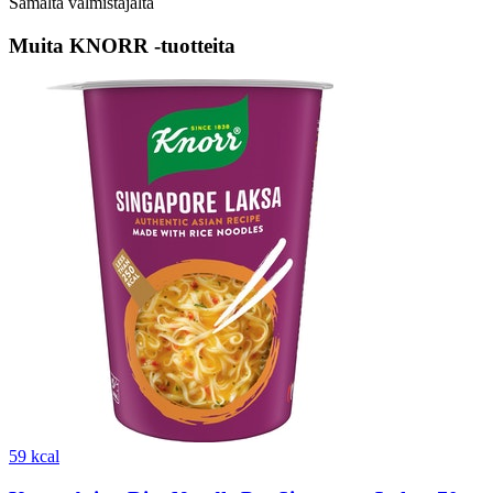
Samalta valmistajalta
Muita KNORR -tuotteita
59 kcal