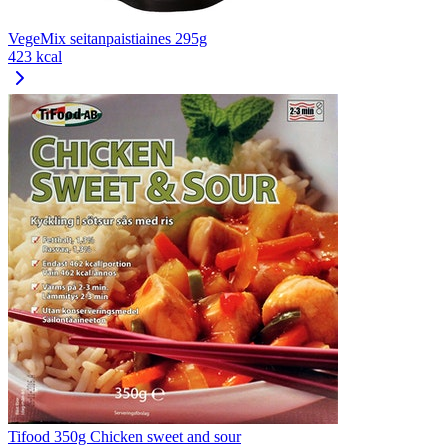
VegeMix seitanpaistiaines 295g
423 kcal
Tifood 350g Chicken sweet and sour