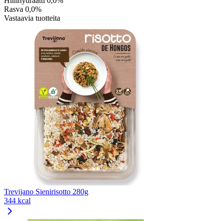
Hiilihydraatti
0,0%
Rasva
0,0%
Vastaavia tuotteita
Trevijano Sienirisotto 280g
344 kcal