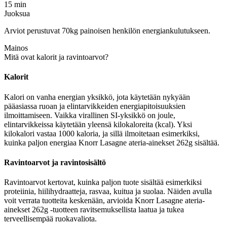
15 min
Juoksua
Arviot perustuvat 70kg painoisen henkilön energiankulutukseen.
Mainos
Mitä ovat kalorit ja ravintoarvot?
Kalorit
Kalori on vanha energian yksikkö, jota käytetään nykyään
pääasiassa ruoan ja elintarvikkeiden energiapitoisuuksien
ilmoittamiseen. Vaikka virallinen SI-yksikkö on joule,
elintarvikkeissa käytetään yleensä kilokaloreita (kcal). Yksi
kilokalori vastaa 1000 kaloria, ja sillä ilmoitetaan esimerkiksi,
kuinka paljon energiaa Knorr Lasagne ateria-ainekset 262g sisältää.
Ravintoarvot ja ravintosisältö
Ravintoarvot kertovat, kuinka paljon tuote sisältää esimerkiksi
proteiinia, hiilihydraatteja, rasvaa, kuitua ja suolaa. Näiden avulla
voit verrata tuotteita keskenään, arvioida Knorr Lasagne ateria-
ainekset 262g -tuotteen ravitsemuksellista laatua ja tukea
terveellisempää ruokavaliota.