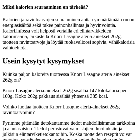
Miksi kalorien seuraaminen on tärkeää?
Kalorien ja ravintoarvojen seuraaminen auttaa ymmärtämään ruoan
energiasisältöä sekä tukee painonhallintaa ja hyvinvointia.
Kalori.infossa voit helposti vertailla eri elintarvikkeiden
kalorimääriä, tarkastella Knorr Lasagne ateria-ainekset 262g-
tuotteen ravintoarvoja ja löytää ruokavalioosi sopivia, vähäkalorisia
vaihtoehtoja.
Usein kysytyt kysymykset
Kuinka paljon kaloreita tuotteessa Knorr Lasagne ateria-ainekset
262g on?
Knorr Lasagne ateria-ainekset 262g sisältää 147 kilokaloria per
100g. Koko 262g pakkaus sisältää yhteensä 385 kcal.
Voinko luottaa tuotteen Knorr Lasagne ateria-ainekset 262g
ravintoarvoihin?
Pyrimme pitämään tietokantamme tiedot mahdollisimman tarkkoina
ja ajantasaisina. Tiedot perustuvat valmistajien ilmoituksiin ja
julkisiin elintarviketietokantoihin. Koska tuotteiden reseptit voivat
muuttua, suosittelemme varmistamaan tarkat tiedot aina myös