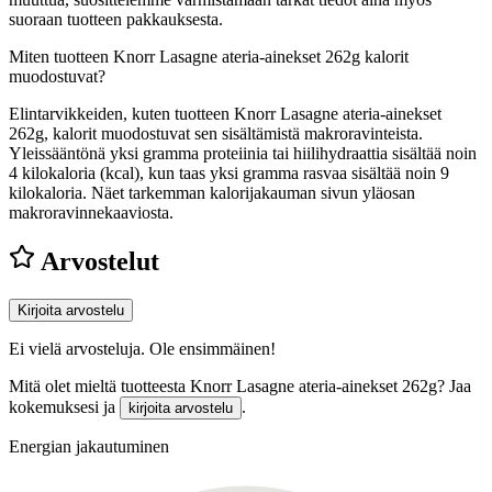
suoraan tuotteen pakkauksesta.
Miten tuotteen Knorr Lasagne ateria-ainekset 262g kalorit
muodostuvat?
Elintarvikkeiden, kuten tuotteen Knorr Lasagne ateria-ainekset
262g, kalorit muodostuvat sen sisältämistä makroravinteista.
Yleissääntönä yksi gramma proteiinia tai hiilihydraattia sisältää noin
4 kilokaloria (kcal), kun taas yksi gramma rasvaa sisältää noin 9
kilokaloria. Näet tarkemman kalorijakauman sivun yläosan
makroravinnekaaviosta.
Arvostelut
Kirjoita arvostelu
Ei vielä arvosteluja. Ole ensimmäinen!
Mitä olet mieltä tuotteesta Knorr Lasagne ateria-ainekset 262g? Jaa
kokemuksesi ja
.
kirjoita arvostelu
Energian jakautuminen