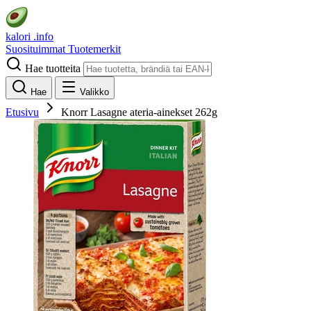
kalori
.info
Suosituimmat
Tuotemerkit
Hae tuotteita
Hae
Valikko
Etusivu
Knorr Lasagne ateria-ainekset 262g