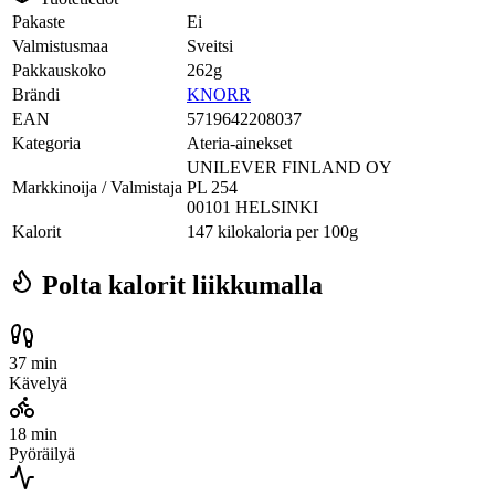
Pakaste
Ei
Valmistusmaa
Sveitsi
Pakkauskoko
262g
Brändi
KNORR
EAN
5719642208037
Kategoria
Ateria-ainekset
UNILEVER FINLAND OY
Markkinoija / Valmistaja
PL 254
00101 HELSINKI
Kalorit
147 kilokaloria per 100g
Polta kalorit liikkumalla
37 min
Kävelyä
18 min
Pyöräilyä