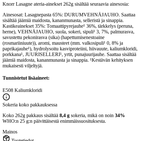
Knorr Lasagne ateria-ainekset 262g sisältää seuraavia ainesosia:
Ainesosat: Lasagnepasta 65%: DURUMVEHNÄJAUHO. Saattaa
sisältää jäämiä maidosta, kananmunasta, selleristä ja sinappia.
Kastikeainekset 35%: Tomaattipyrejauhe¹ 36%, tärkkelys (peruna,
herne), VEHNÄJAUHO, suola, sokeri, sipuli¹ 3, 7%, palmurasva,
savustettu pekonirasva (sika) (hapettumisenestoaine
(rosmariiniuute)), aromi, mausteet (mm. valkosipuli¹ 0, 8% ja
paprikajauhe¹), hydrolysoitu kasviproteiini, hiivauute, kaliumkloridi,
porkkana¹, JUURISELLERI¹, yrtit, punajuurijauhe. Saattaa sisältää
jäämiä maidosta, kananmunasta ja sinappia. ¹Kestävän kehityksen
mukaisesti viljeltyjä.
Tunnistetut lisäaineet:
E508
Kaliumkloridi
Sokeria koko pakkauksessa
Koko 262g pakkaus sisältää
8,4 g
sokeria, mikä on noin
34%
WHO:n 25 g:n päivittäisestä enimmäissuosituksesta.
Mainos
Tuotetiedot