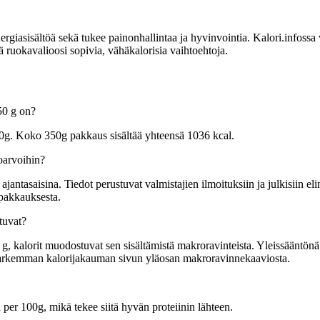
sisältöä sekä tukee painonhallintaa ja hyvinvointia. Kalori.infossa voit
 ruokavalioosi sopivia, vähäkalorisia vaihtoehtoja.
50 g on?
00g. Koko 350g pakkaus sisältää yhteensä 1036 kcal.
oarvoihin?
tasaisina. Tiedot perustuvat valmistajien ilmoituksiin ja julkisiin elin
 pakkauksesta.
tuvat?
, kalorit muodostuvat sen sisältämistä makroravinteista. Yleissääntönä yk
t tarkemman kalorijakauman sivun yläosan makroravinnekaaviosta.
 per 100g, mikä tekee siitä hyvän proteiinin lähteen.