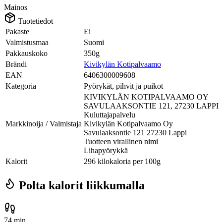
Mainos
Tuotetiedot
Pakaste
Ei
Valmistusmaa
Suomi
Pakkauskoko
350g
Brändi
Kivikylän Kotipalvaamo
EAN
6406300009608
Kategoria
Pyörykät, pihvit ja puikot
KIVIKYLÄN KOTIPALVAAMO OY
SAVULAAKSONTIE 121, 27230 LAPPI
Kuluttajapalvelu
Markkinoija / Valmistaja
Kivikylän Kotipalvaamo Oy
Savulaaksontie 121 27230 Lappi
Tuotteen virallinen nimi
Lihapyörykkä
Kalorit
296 kilokaloria per 100g
Polta kalorit liikkumalla
74 min