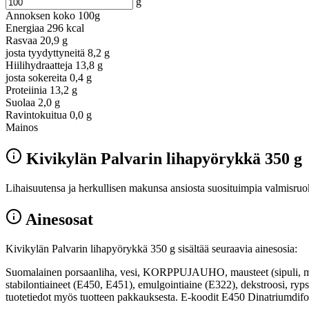
g
Annoksen koko
100g
Energiaa
296 kcal
Rasvaa
20,9 g
josta tyydyttyneitä
8,2 g
Hiilihydraatteja
13,8 g
josta sokereita
0,4 g
Proteiinia
13,2 g
Suolaa
2,0 g
Ravintokuitua
0,0 g
Mainos
Kivikylän Palvarin lihapyörykkä 350 g
Lihaisuutensa ja herkullisen makunsa ansiosta suosituimpia valmisruoki
Ainesosat
Kivikylän Palvarin lihapyörykkä 350 g sisältää seuraavia ainesosia:
Suomalainen porsaanliha, vesi, KORPPUJAUHO, mausteet (sipuli, ma
stabilontiaineet (E450, E451), emulgointiaine (E322), dekstroosi, rypsi
tuotetiedot myös tuotteen pakkauksesta. E-koodit E450 Dinatriumdifo