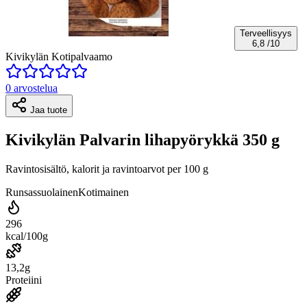
Terveellisyys
6,8
/10
Kivikylän Kotipalvaamo
0 arvostelua
Jaa tuote
Kivikylän Palvarin lihapyörykkä 350 g
Ravintosisältö, kalorit ja ravintoarvot per 100 g
Runsassuolainen
Kotimainen
296
kcal/100g
13,2g
Proteiini