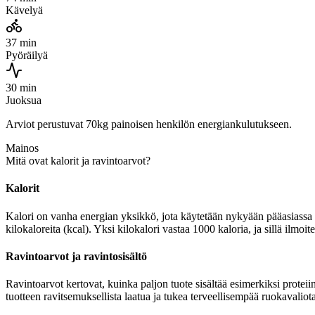
Kävelyä
37 min
Pyöräilyä
30 min
Juoksua
Arviot perustuvat 70kg painoisen henkilön energiankulutukseen.
Mainos
Mitä ovat kalorit ja ravintoarvot?
Kalorit
Kalori on vanha energian yksikkö, jota käytetään nykyään pääasiassa r
kilokaloreita (kcal). Yksi kilokalori vastaa 1000 kaloria, ja sillä ilmo
Ravintoarvot ja ravintosisältö
Ravintoarvot kertovat, kuinka paljon tuote sisältää esimerkiksi proteii
tuotteen ravitsemuksellista laatua ja tukea terveellisempää ruokavaliota