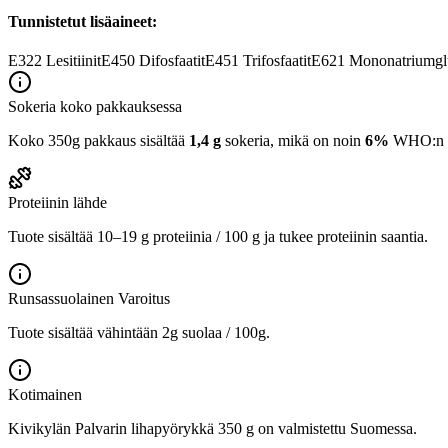
Tunnistetut lisäaineet:
E322
Lesitiinit
E450
Difosfaatit
E451
Trifosfaatit
E621
Mononatriumglu
Sokeria koko pakkauksessa
Koko 350g pakkaus sisältää
1,4 g
sokeria, mikä on noin
6%
WHO:n 25
Proteiinin lähde
Tuote sisältää 10–19 g proteiinia / 100 g ja tukee proteiinin saantia.
Runsassuolainen
Varoitus
Tuote sisältää vähintään 2g suolaa / 100g.
Kotimainen
Kivikylän Palvarin lihapyörykkä 350 g on valmistettu Suomessa.