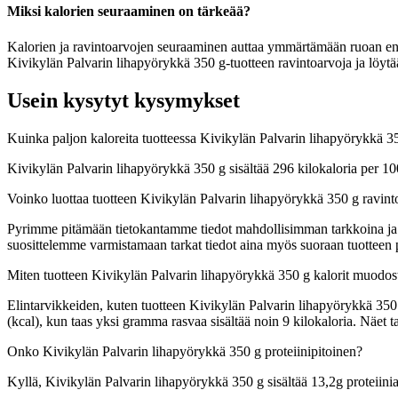
Miksi kalorien seuraaminen on tärkeää?
Kalorien ja ravintoarvojen seuraaminen auttaa ymmärtämään ruoan energia
Kivikylän Palvarin lihapyörykkä 350 g-tuotteen ravintoarvoja ja löytää
Usein kysytyt kysymykset
Kuinka paljon kaloreita tuotteessa Kivikylän Palvarin lihapyörykkä 3
Kivikylän Palvarin lihapyörykkä 350 g sisältää 296 kilokaloria per 1
Voinko luottaa tuotteen Kivikylän Palvarin lihapyörykkä 350 g ravint
Pyrimme pitämään tietokantamme tiedot mahdollisimman tarkkoina ja ajan
suosittelemme varmistamaan tarkat tiedot aina myös suoraan tuotteen
Miten tuotteen Kivikylän Palvarin lihapyörykkä 350 g kalorit muodos
Elintarvikkeiden, kuten tuotteen Kivikylän Palvarin lihapyörykkä 350 g
(kcal), kun taas yksi gramma rasvaa sisältää noin 9 kilokaloria. Näe
Onko Kivikylän Palvarin lihapyörykkä 350 g proteiinipitoinen?
Kyllä, Kivikylän Palvarin lihapyörykkä 350 g sisältää 13,2g proteiinia