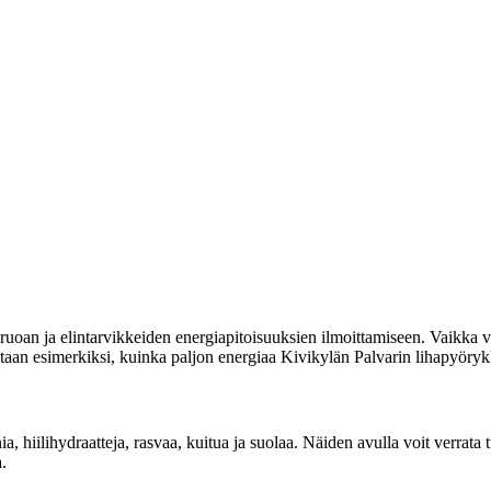
uoan ja elintarvikkeiden energiapitoisuuksien ilmoittamiseen. Vaikka vi
itetaan esimerkiksi, kuinka paljon energiaa Kivikylän Palvarin lihapyöryk
nia, hiilihydraatteja, rasvaa, kuitua ja suolaa. Näiden avulla voit verrat
.