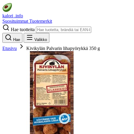
kalori
.info
Suosituimmat
Tuotemerkit
Hae tuotteita
Hae
Valikko
Etusivu
Kivikylän Palvarin lihapyörykkä 350 g