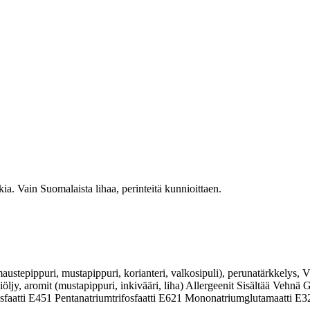
a. Vain Suomalaista lihaa, perinteitä kunnioittaen.
ustepippuri, mustapippuri, korianteri, valkosipuli), perunatärkkel
öljy, aromit (mustapippuri, inkivääri, liha) Allergeenit Sisältää Vehnä Gl
sfaatti E451 Pentanatriumtrifosfaatti E621 Mononatriumglutamaatti E322