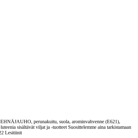
ys, VEHNÄJAUHO, perunakuitu, suola, arominvahvenne (E621),
uteenia sisältävät viljat ja -tuotteet Suosittelemme aina tarkistamaan
 Lesitiinit