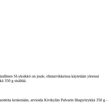
rallinen SI-yksikkö on joule, elintarvikkeissa käytetään yleensä
kä 350 g sisältää.
a tuotteita keskenään, arvioida Kivikylän Palvarin lihapyörykkä 350 g -