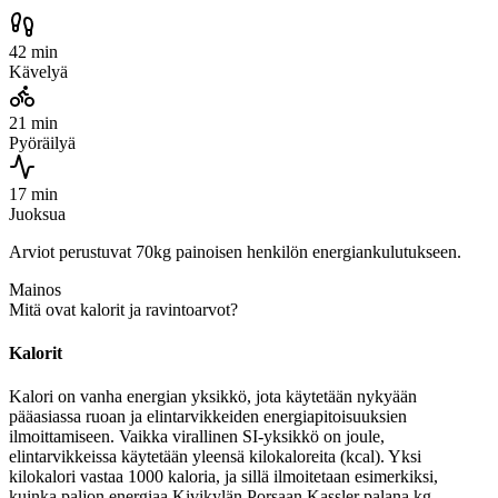
42 min
Kävelyä
21 min
Pyöräilyä
17 min
Juoksua
Arviot perustuvat 70kg painoisen henkilön energiankulutukseen.
Mainos
Mitä ovat kalorit ja ravintoarvot?
Kalorit
Kalori on vanha energian yksikkö, jota käytetään nykyään
pääasiassa ruoan ja elintarvikkeiden energiapitoisuuksien
ilmoittamiseen. Vaikka virallinen SI-yksikkö on joule,
elintarvikkeissa käytetään yleensä kilokaloreita (kcal). Yksi
kilokalori vastaa 1000 kaloria, ja sillä ilmoitetaan esimerkiksi,
kuinka paljon energiaa Kivikylän Porsaan Kassler palana kg