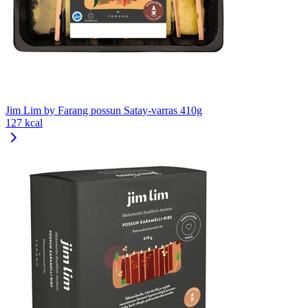
Jim Lim by Farang possun Satay-varras 410g
127 kcal