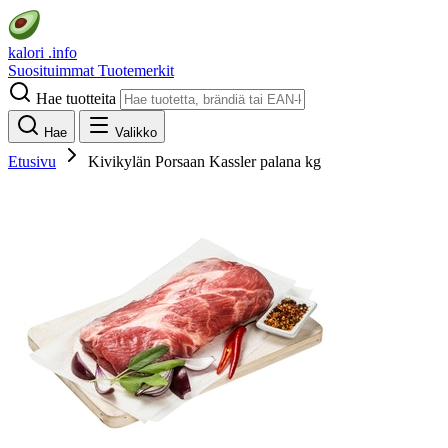
kalori
.info
Suosituimmat
Tuotemerkit
Hae tuotteita
Hae
Valikko
Etusivu
Kivikylän Porsaan Kassler palana kg