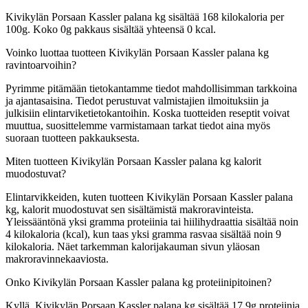
Kivikylän Porsaan Kassler palana kg sisältää 168 kilokaloria per
100g. Koko 0g pakkaus sisältää yhteensä 0 kcal.
Voinko luottaa tuotteen Kivikylän Porsaan Kassler palana kg
ravintoarvoihin?
Pyrimme pitämään tietokantamme tiedot mahdollisimman tarkkoina
ja ajantasaisina. Tiedot perustuvat valmistajien ilmoituksiin ja
julkisiin elintarviketietokantoihin. Koska tuotteiden reseptit voivat
muuttua, suosittelemme varmistamaan tarkat tiedot aina myös
suoraan tuotteen pakkauksesta.
Miten tuotteen Kivikylän Porsaan Kassler palana kg kalorit
muodostuvat?
Elintarvikkeiden, kuten tuotteen Kivikylän Porsaan Kassler palana
kg, kalorit muodostuvat sen sisältämistä makroravinteista.
Yleissääntönä yksi gramma proteiinia tai hiilihydraattia sisältää noin
4 kilokaloria (kcal), kun taas yksi gramma rasvaa sisältää noin 9
kilokaloria. Näet tarkemman kalorijakauman sivun yläosan
makroravinnekaaviosta.
Onko Kivikylän Porsaan Kassler palana kg proteiinipitoinen?
Kyllä, Kivikylän Porsaan Kassler palana kg sisältää 17,9g proteiinia