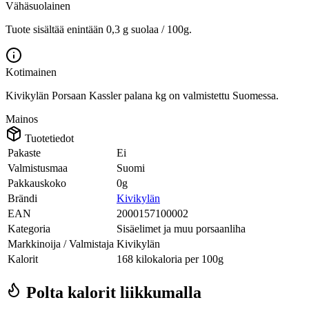
Vähäsuolainen
Tuote sisältää enintään 0,3 g suolaa / 100g.
Kotimainen
Kivikylän Porsaan Kassler palana kg on valmistettu Suomessa.
Mainos
Tuotetiedot
Pakaste
Ei
Valmistusmaa
Suomi
Pakkauskoko
0g
Brändi
Kivikylän
EAN
2000157100002
Kategoria
Sisäelimet ja muu porsaanliha
Markkinoija / Valmistaja
Kivikylän
Kalorit
168 kilokaloria per 100g
Polta kalorit liikkumalla