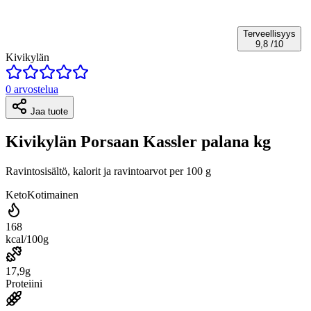
Terveellisyys
9,8
/10
Kivikylän
0 arvostelua
Jaa tuote
Kivikylän Porsaan Kassler palana kg
Ravintosisältö, kalorit ja ravintoarvot per 100 g
Keto
Kotimainen
168
kcal/100g
17,9g
Proteiini