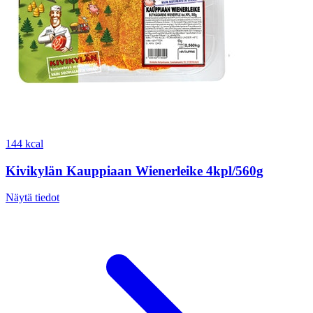
144 kcal
Kivikylän Kauppiaan Wienerleike 4kpl/560g
Näytä tiedot