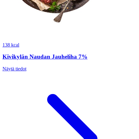
138 kcal
Kivikylän Naudan Jauheliha 7%
Näytä tiedot