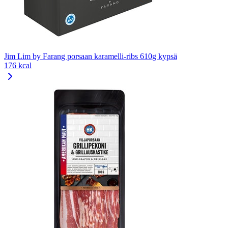
Jim Lim by Farang porsaan karamelli-ribs 610g kypsä
176 kcal