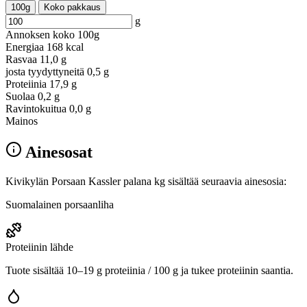
100g
Koko pakkaus
g
Annoksen koko
100g
Energiaa
168 kcal
Rasvaa
11,0 g
josta tyydyttyneitä
0,5 g
Proteiinia
17,9 g
Suolaa
0,2 g
Ravintokuitua
0,0 g
Mainos
Ainesosat
Kivikylän Porsaan Kassler palana kg sisältää seuraavia ainesosia:
Suomalainen porsaanliha
Proteiinin lähde
Tuote sisältää 10–19 g proteiinia / 100 g ja tukee proteiinin saantia.