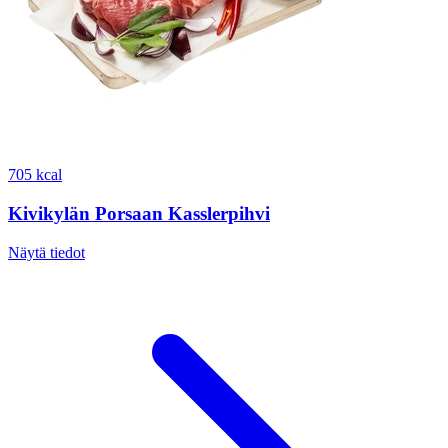
705 kcal
Kivikylän Porsaan Kasslerpihvi
Näytä tiedot