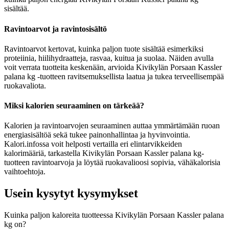
sisältää.
Ravintoarvot ja ravintosisältö
Ravintoarvot kertovat, kuinka paljon tuote sisältää esimerkiksi
proteiinia, hiilihydraatteja, rasvaa, kuitua ja suolaa. Näiden avulla
voit verrata tuotteita keskenään, arvioida Kivikylän Porsaan Kassler
palana kg -tuotteen ravitsemuksellista laatua ja tukea terveellisempää
ruokavaliota.
Miksi kalorien seuraaminen on tärkeää?
Kalorien ja ravintoarvojen seuraaminen auttaa ymmärtämään ruoan
energiasisältöä sekä tukee painonhallintaa ja hyvinvointia.
Kalori.infossa voit helposti vertailla eri elintarvikkeiden
kalorimääriä, tarkastella Kivikylän Porsaan Kassler palana kg-
tuotteen ravintoarvoja ja löytää ruokavalioosi sopivia, vähäkalorisia
vaihtoehtoja.
Usein kysytyt kysymykset
Kuinka paljon kaloreita tuotteessa Kivikylän Porsaan Kassler palana
kg on?