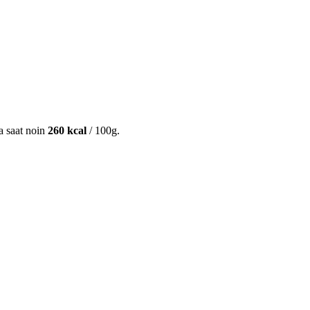
ta saat noin
260 kcal
/ 100g.