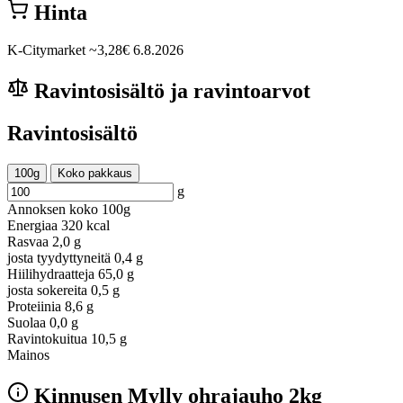
Hinta
K-Citymarket
~3,28€
6.8.2026
Ravintosisältö ja ravintoarvot
Ravintosisältö
100g
Koko pakkaus
g
Annoksen koko
100g
Energiaa
320 kcal
Rasvaa
2,0 g
josta tyydyttyneitä
0,4 g
Hiilihydraatteja
65,0 g
josta sokereita
0,5 g
Proteiinia
8,6 g
Suolaa
0,0 g
Ravintokuitua
10,5 g
Mainos
Kinnusen Mylly ohrajauho 2kg