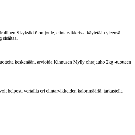
rallinen SI-yksikkö on joule, elintarvikkeissa käytetään yleensä
 sisältää.
ta tuotteita keskenään, arvioida Kinnusen Mylly ohrajauho 2kg -tuotteen
 helposti vertailla eri elintarvikkeiden kalorimääriä, tarkastella