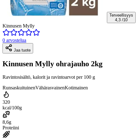
Terveellisyys
4,3
/10
Kinnusen Mylly
0 arvostelua
Jaa tuote
Kinnusen Mylly ohrajauho 2kg
Ravintosisältö, kalorit ja ravintoarvot per 100 g
Runsaskuituinen
Vähärasvainen
Kotimainen
320
kcal/100g
8,6g
Proteiini