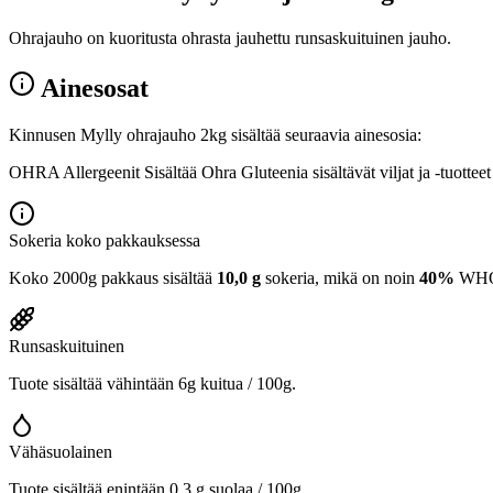
Ohrajauho on kuoritusta ohrasta jauhettu runsaskuituinen jauho.
Ainesosat
Kinnusen Mylly ohrajauho 2kg sisältää seuraavia ainesosia:
OHRA Allergeenit Sisältää Ohra Gluteenia sisältävät viljat ja -tuotteet
Sokeria koko pakkauksessa
Koko 2000g pakkaus sisältää
10,0 g
sokeria, mikä on noin
40%
WHO:n
Runsaskuituinen
Tuote sisältää vähintään 6g kuitua / 100g.
Vähäsuolainen
Tuote sisältää enintään 0,3 g suolaa / 100g.