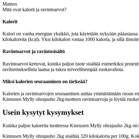
Mainos
Mitä ovat kalorit ja ravintoarvot?
Kalorit
Kalori on vanha energian yksikkö, jota käytetään nykyään pääasiassa r
kilokaloreita (kcal). Yksi kilokalori vastaa 1000 kaloria, ja sillä ilm
Ravintoarvot ja ravintosisältö
Ravintoarvot kertovat, kuinka paljon tuote sisältää esimerkiksi proteii
ravitsemuksellista laatua ja tukea terveellisempää ruokavaliota.
Miksi kalorien seuraaminen on tärkeää?
Kalorien ja ravintoarvojen seuraaminen auttaa ymmärtämään ruoan energia
Kinnusen Mylly ohrajauho 2kg-tuotteen ravintoarvoja ja löytää ruokava
Usein kysytyt kysymykset
Kuinka paljon kaloreita tuotteessa Kinnusen Mylly ohrajauho 2kg on
Kinnusen Mylly ohrajauho 2kg sisältää 320 kilokaloria per 100g. Kok