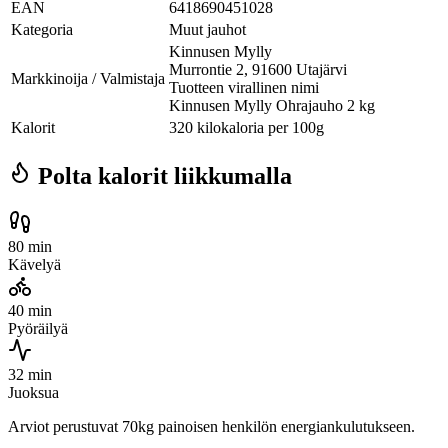
EAN
6418690451028
Kategoria
Muut jauhot
Kinnusen Mylly
Murrontie 2, 91600 Utajärvi
Markkinoija / Valmistaja
Tuotteen virallinen nimi
Kinnusen Mylly Ohrajauho 2 kg
Kalorit
320 kilokaloria per 100g
Polta kalorit liikkumalla
80 min
Kävelyä
40 min
Pyöräilyä
32 min
Juoksua
Arviot perustuvat 70kg painoisen henkilön energiankulutukseen.