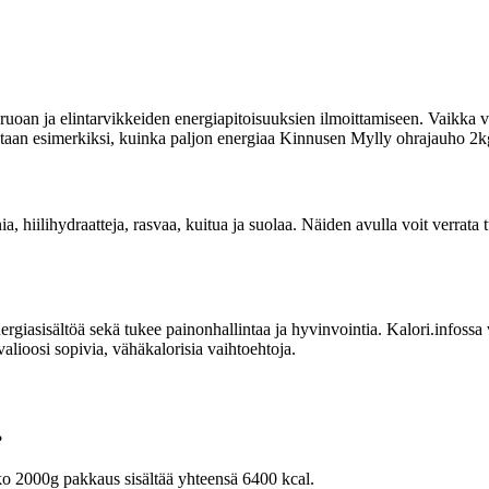
uoan ja elintarvikkeiden energiapitoisuuksien ilmoittamiseen. Vaikka vi
oitetaan esimerkiksi, kuinka paljon energiaa Kinnusen Mylly ohrajauho 2kg
nia, hiilihydraatteja, rasvaa, kuitua ja suolaa. Näiden avulla voit verra
sisältöä sekä tukee painonhallintaa ja hyvinvointia. Kalori.infossa voit
lioosi sopivia, vähäkalorisia vaihtoehtoja.
?
o 2000g pakkaus sisältää yhteensä 6400 kcal.