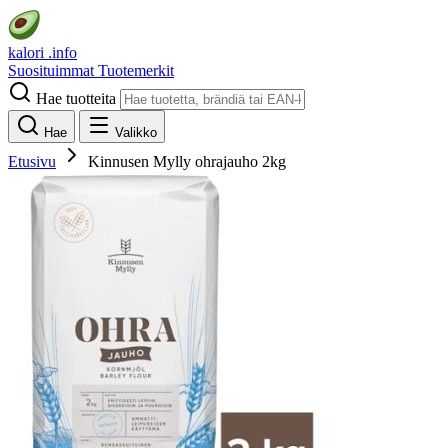
kalori
.info
Suosituimmat
Tuotemerkit
Hae tuotteita
Hae
Valikko
Etusivu
Kinnusen Mylly ohrajauho 2kg