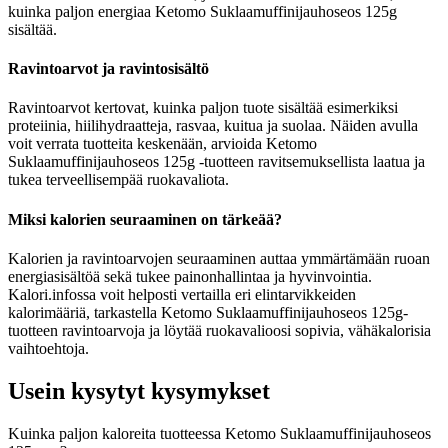
kuinka paljon energiaa Ketomo Suklaamuffinijauhoseos 125g
sisältää.
Ravintoarvot ja ravintosisältö
Ravintoarvot kertovat, kuinka paljon tuote sisältää esimerkiksi
proteiinia, hiilihydraatteja, rasvaa, kuitua ja suolaa. Näiden avulla
voit verrata tuotteita keskenään, arvioida Ketomo
Suklaamuffinijauhoseos 125g -tuotteen ravitsemuksellista laatua ja
tukea terveellisempää ruokavaliota.
Miksi kalorien seuraaminen on tärkeää?
Kalorien ja ravintoarvojen seuraaminen auttaa ymmärtämään ruoan
energiasisältöä sekä tukee painonhallintaa ja hyvinvointia.
Kalori.infossa voit helposti vertailla eri elintarvikkeiden
kalorimääriä, tarkastella Ketomo Suklaamuffinijauhoseos 125g-
tuotteen ravintoarvoja ja löytää ruokavalioosi sopivia, vähäkalorisia
vaihtoehtoja.
Usein kysytyt kysymykset
Kuinka paljon kaloreita tuotteessa Ketomo Suklaamuffinijauhoseos