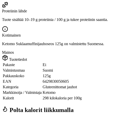
Proteiinin lähde
Tuote sisältää 10–19 g proteiinia / 100 g ja tukee proteiinin saantia.
Kotimainen
Ketomo Suklaamuffinijauhoseos 125g on valmistettu Suomessa.
Mainos
Tuotetiedot
Pakaste
Ei
Valmistusmaa
Suomi
Pakkauskoko
125g
EAN
6429830050605
Kategoria
Gluteenittomat jauhot
Markkinoija / Valmistaja
Ketomo
Kalorit
298 kilokaloria per 100g
Polta kalorit liikkumalla