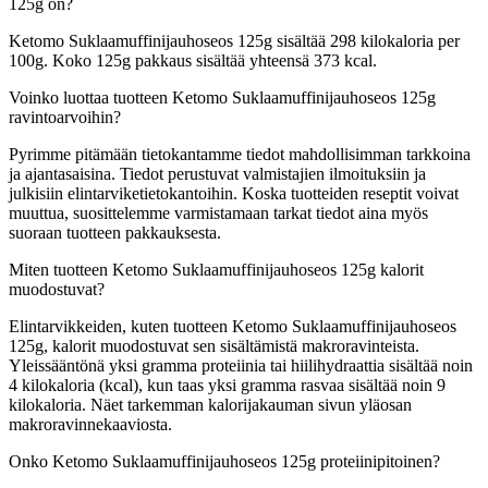
125g on?
Ketomo Suklaamuffinijauhoseos 125g sisältää 298 kilokaloria per
100g. Koko 125g pakkaus sisältää yhteensä 373 kcal.
Voinko luottaa tuotteen Ketomo Suklaamuffinijauhoseos 125g
ravintoarvoihin?
Pyrimme pitämään tietokantamme tiedot mahdollisimman tarkkoina
ja ajantasaisina. Tiedot perustuvat valmistajien ilmoituksiin ja
julkisiin elintarviketietokantoihin. Koska tuotteiden reseptit voivat
muuttua, suosittelemme varmistamaan tarkat tiedot aina myös
suoraan tuotteen pakkauksesta.
Miten tuotteen Ketomo Suklaamuffinijauhoseos 125g kalorit
muodostuvat?
Elintarvikkeiden, kuten tuotteen Ketomo Suklaamuffinijauhoseos
125g, kalorit muodostuvat sen sisältämistä makroravinteista.
Yleissääntönä yksi gramma proteiinia tai hiilihydraattia sisältää noin
4 kilokaloria (kcal), kun taas yksi gramma rasvaa sisältää noin 9
kilokaloria. Näet tarkemman kalorijakauman sivun yläosan
makroravinnekaaviosta.
Onko Ketomo Suklaamuffinijauhoseos 125g proteiinipitoinen?