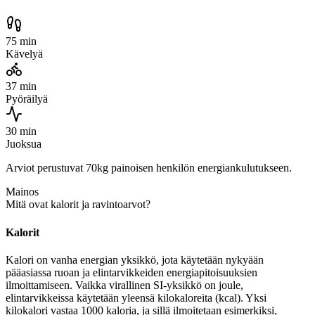
75 min
Kävelyä
37 min
Pyöräilyä
30 min
Juoksua
Arviot perustuvat 70kg painoisen henkilön energiankulutukseen.
Mainos
Mitä ovat kalorit ja ravintoarvot?
Kalorit
Kalori on vanha energian yksikkö, jota käytetään nykyään
pääasiassa ruoan ja elintarvikkeiden energiapitoisuuksien
ilmoittamiseen. Vaikka virallinen SI-yksikkö on joule,
elintarvikkeissa käytetään yleensä kilokaloreita (kcal). Yksi
kilokalori vastaa 1000 kaloria, ja sillä ilmoitetaan esimerkiksi,