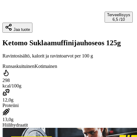
Terveellisyys
6,5
/10
Jaa tuote
Ketomo Suklaamuffinijauhoseos 125g
Ravintosisältö, kalorit ja ravintoarvot per 100 g
Runsaskuituinen
Kotimainen
298
kcal/100g
12,0g
Proteiini
13,0g
Hiilihydraatit