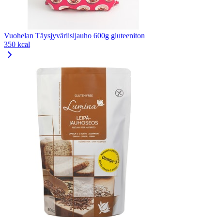
Vuohelan Täysjyväriisijauho 600g gluteeniton
350 kcal