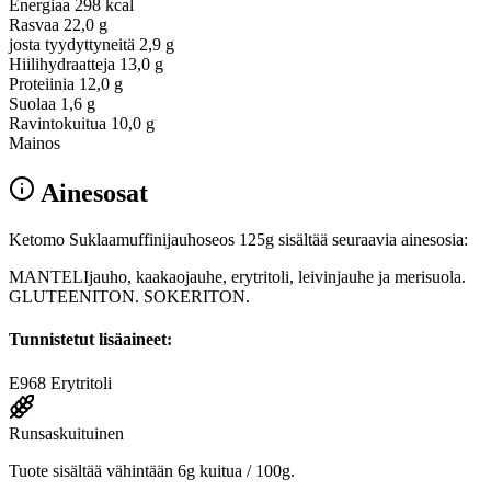
Energiaa
298 kcal
Rasvaa
22,0 g
josta tyydyttyneitä
2,9 g
Hiilihydraatteja
13,0 g
Proteiinia
12,0 g
Suolaa
1,6 g
Ravintokuitua
10,0 g
Mainos
Ainesosat
Ketomo Suklaamuffinijauhoseos 125g sisältää seuraavia ainesosia:
MANTELIjauho, kaakaojauhe, erytritoli, leivinjauhe ja merisuola.
GLUTEENITON. SOKERITON.
Tunnistetut lisäaineet:
E968
Erytritoli
Runsaskuituinen
Tuote sisältää vähintään 6g kuitua / 100g.