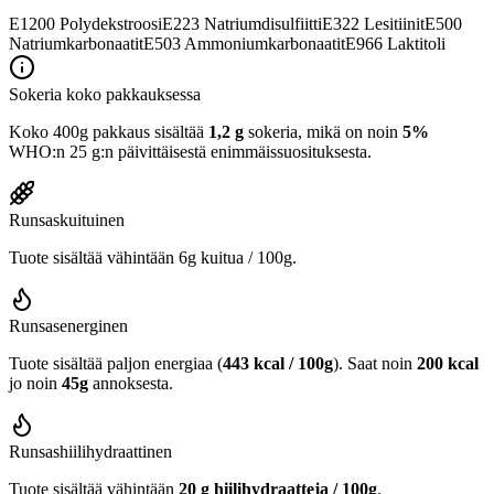
E1200
Polydekstroosi
E223
Natriumdisulfiitti
E322
Lesitiinit
E500
Natriumkarbonaatit
E503
Ammoniumkarbonaatit
E966
Laktitoli
Sokeria koko pakkauksessa
Koko 400g pakkaus sisältää
1,2 g
sokeria, mikä on noin
5%
WHO:n 25 g:n päivittäisestä enimmäissuosituksesta.
Runsaskuituinen
Tuote sisältää vähintään 6g kuitua / 100g.
Runsasenerginen
Tuote sisältää paljon energiaa (
443 kcal / 100g
). Saat noin
200 kcal
jo noin
45g
annoksesta.
Runsashiilihydraattinen
Tuote sisältää vähintään
20 g hiilihydraatteja / 100g
.