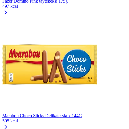
Fazer Domino Pink täytekeksi 175g
497 kcal
Marabou Choco Sticks Delikatesskex 144G
505 kcal