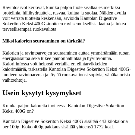
Ravintoarvot kertovat, kuinka paljon tuote sisältää esimerkiksi
proteiinia, hiilihydraatteja, rasvaa, kuitua ja suolaa. Näiden avulla
voit verrata tuotteita keskenään, arvioida Kantolan Digestive
Sokeriton Keksi 400G -tuotteen ravitsemuksellista laatua ja tukea
terveellisempää ruokavaliota.
Miksi kalorien seuraaminen on tärkeää?
Kalorien ja ravintoarvojen seuraaminen auttaa ymmärtämään ruoan
energiasisältöä sekä tukee painonhallintaa ja hyvinvointia.
Kalori.infossa voit helposti vertailla eri elintarvikkeiden
kalorimääriä, tarkastella Kantolan Digestive Sokeriton Keksi 400G-
tuotteen ravintoarvoja ja löytää ruokavalioosi sopivia, vähäkalorisia
vaihtoehtoja.
Usein kysytyt kysymykset
Kuinka paljon kaloreita tuotteessa Kantolan Digestive Sokeriton
Keksi 400G on?
Kantolan Digestive Sokeriton Keksi 400G sisältää 443 kilokaloria
per 100g. Koko 400g pakkaus sisältää yhteensä 1772 kcal.