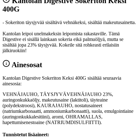
Kantolan Digestive Sokeriton Keksi
400G
- Sokeriton täysjyvää sisältävä vehnäkeksi, sisältää makeutusainetta.
Kantolan leipoi unelmakeksin leipomista rakastaville. Tämä
Digestive ei sisällä lainkaan sokeria eikä palmuöljyä, mutta se
sisältää jopa 23% täysjyvää. Kokeile sitä rohkeasti erilaisiin
jälkiruokiin!
Ainesosat
Kantolan Digestive Sokeriton Keksi 400G sisältää seuraavia
ainesosia:
VEHNÄJAUHO, TÄYSJYVÄVEHNÄJAUHO 23%,
auringonkukkaöljy, makeutusaine (laktitoli), täyteaine
(polydekstroosi), KAURAJAUHO, nostatusaineet
(natriumkarbonaatti, ammoniumkarbonaatti), suola, emulgointiaine
(auringonkukkalesitiini), aromi, OHRAMALLAS,
hapettumisenestoaine (NATRIUMDISULFIITTI).
Tunnistetut lisäaineet: