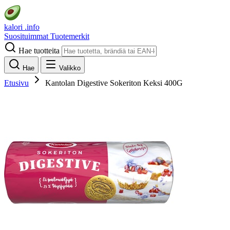
kalori
.info
Suosituimmat
Tuotemerkit
Hae tuotteita
Hae
Valikko
Etusivu
Kantolan Digestive Sokeriton Keksi 400G