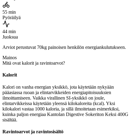
55 min
Pyöräilyä
44 min
Juoksua
Arviot perustuvat 70kg painoisen henkilön energiankulutukseen.
Mainos
Mitä ovat kalorit ja ravintoarvot?
Kalorit
Kalori on vanha energian yksikkö, jota käytetään nykyään
pääasiassa ruoan ja elintarvikkeiden energiapitoisuuksien
ilmoittamiseen. Vaikka virallinen SI-yksikkö on joule,
elintarvikkeissa käytetään yleensä kilokaloreita (kcal). Yksi
kilokalori vastaa 1000 kaloria, ja sillä ilmoitetaan esimerkiksi,
kuinka paljon energiaa Kantolan Digestive Sokeriton Keksi 400G
sisältää.
Ravintoarvot ja ravintosisältö