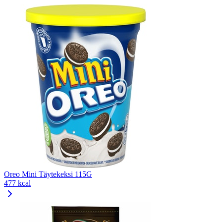
Oreo Mini Täytekeksi 115G
477 kcal