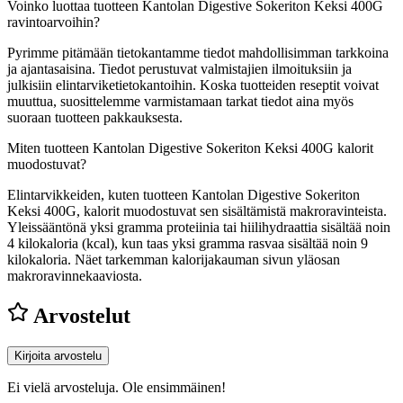
Voinko luottaa tuotteen Kantolan Digestive Sokeriton Keksi 400G
ravintoarvoihin?
Pyrimme pitämään tietokantamme tiedot mahdollisimman tarkkoina
ja ajantasaisina. Tiedot perustuvat valmistajien ilmoituksiin ja
julkisiin elintarviketietokantoihin. Koska tuotteiden reseptit voivat
muuttua, suosittelemme varmistamaan tarkat tiedot aina myös
suoraan tuotteen pakkauksesta.
Miten tuotteen Kantolan Digestive Sokeriton Keksi 400G kalorit
muodostuvat?
Elintarvikkeiden, kuten tuotteen Kantolan Digestive Sokeriton
Keksi 400G, kalorit muodostuvat sen sisältämistä makroravinteista.
Yleissääntönä yksi gramma proteiinia tai hiilihydraattia sisältää noin
4 kilokaloria (kcal), kun taas yksi gramma rasvaa sisältää noin 9
kilokaloria. Näet tarkemman kalorijakauman sivun yläosan
makroravinnekaaviosta.
Arvostelut
Kirjoita arvostelu
Ei vielä arvosteluja. Ole ensimmäinen!