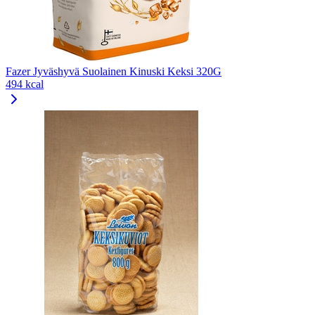
Fazer Jyväshyvä Suolainen Kinuski Keksi 320G
494 kcal