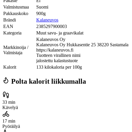
Pakaste
Ei
Valmistusmaa
Suomi
Pakkauskoko
900g
Brändi
Kalaneuvos
EAN
2385297900003
Kategoria
Muut savu- ja graavikalat
Kalaneuvos Oy
Kalaneuvos Oy Hukkasentie 25 38220 Sastamala
Markkinoija /
https://kalaneuvos.fi
Valmistaja
Tuotteen virallinen nimi
jalostettu kalastustuote
Kalorit
133 kilokaloria per 100g
Polta kalorit liikkumalla
33 min
Kävelyä
17 min
Pyöräilyä