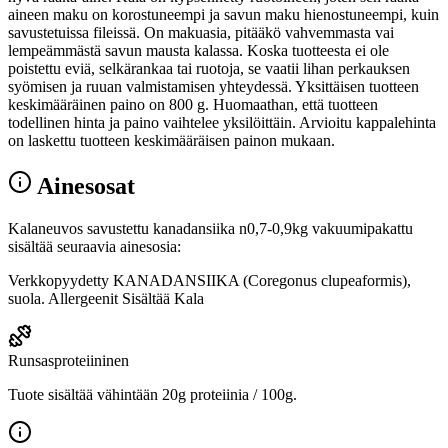
aineen maku on korostuneempi ja savun maku hienostuneempi, kuin
savustetuissa fileissä. On makuasia, pitääkö vahvemmasta vai
lempeämmästä savun mausta kalassa. Koska tuotteesta ei ole
poistettu eviä, selkärankaa tai ruotoja, se vaatii lihan perkauksen
syömisen ja ruuan valmistamisen yhteydessä. Yksittäisen tuotteen
keskimääräinen paino on 800 g. Huomaathan, että tuotteen
todellinen hinta ja paino vaihtelee yksilöittäin. Arvioitu kappalehinta
on laskettu tuotteen keskimääräisen painon mukaan.
Ainesosat
Kalaneuvos savustettu kanadansiika n0,7-0,9kg vakuumipakattu
sisältää seuraavia ainesosia:
Verkkopyydetty KANADANSIIKA (Coregonus clupeaformis),
suola. Allergeenit Sisältää Kala
Runsasproteiininen
Tuote sisältää vähintään 20g proteiinia / 100g.