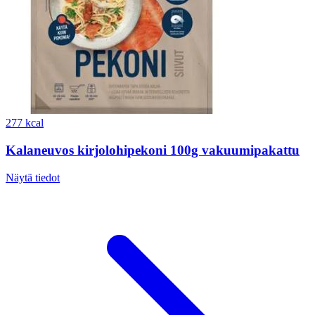
277 kcal
Kalaneuvos kirjolohipekoni 100g vakuumipakattu
Näytä tiedot