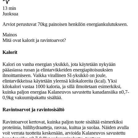
13 min
Juoksua
Arviot perustuvat 70kg painoisen henkilön energiankulutukseen.
Mainos
Mitä ovat kalorit ja ravintoarvot?
Kalorit
Kalori on vanha energian yksikkö, jota käytetään nykyään
pääasiassa ruoan ja elintarvikkeiden energiapitoisuuksien
ilmoittamiseen. Vaikka virallinen SI-yksikkö on joule,
elintarvikkeissa käytetään yleensä kilokaloreita (kcal). Yksi
kilokalori vastaa 1000 kaloria, ja sillä ilmoitetaan esimerkiksi,
kuinka paljon energiaa Kalaneuvos savustettu kanadansiika n0,7-
0,9kg vakuumipakattu sisältää.
Ravintoarvot ja ravintosisältö
Ravintoarvot kertovat, kuinka paljon tuote sisältää esimerkiksi
proteiinia, hiilihydraatteja, rasvaa, kuitua ja suolaa. Näiden avulla
voit verrata tuotteita keskenään, arvioida Kalaneuvos savustettu