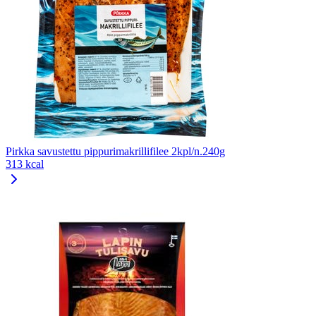
Pirkka savustettu pippurimakrillifilee 2kpl/n.240g
313 kcal