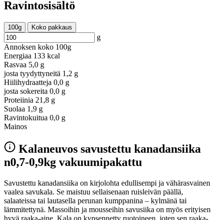
Ravintosisältö
100g
Koko pakkaus
g
Annoksen koko
100g
Energiaa
133 kcal
Rasvaa
5,0 g
josta tyydyttyneitä
1,2 g
Hiilihydraatteja
0,0 g
josta sokereita
0,0 g
Proteiinia
21,8 g
Suolaa
1,9 g
Ravintokuitua
0,0 g
Mainos
Kalaneuvos savustettu kanadansiika
n0,7-0,9kg vakuumipakattu
Savustettu kanadansiika on kirjolohta edullisempi ja vähärasvainen
vaalea savukala. Se maistuu sellaisenaan ruisleivän päällä,
salaateissa tai lautasella perunan kumppanina – kylmänä tai
lämmitettynä. Massoihin ja mousseihin savusiika on myös erityisen
hyvä raaka-aine. Kala on kypsennetty ruotoineen, joten sen raaka-