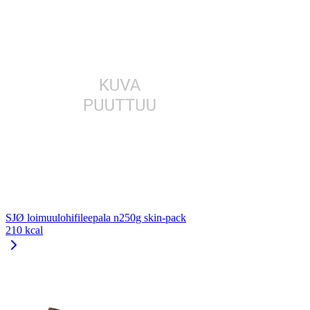
SJØ loimuulohifileepala n250g skin-pack
210 kcal