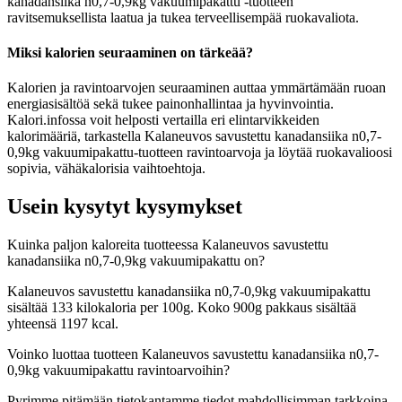
kanadansiika n0,7-0,9kg vakuumipakattu -tuotteen
ravitsemuksellista laatua ja tukea terveellisempää ruokavaliota.
Miksi kalorien seuraaminen on tärkeää?
Kalorien ja ravintoarvojen seuraaminen auttaa ymmärtämään ruoan
energiasisältöä sekä tukee painonhallintaa ja hyvinvointia.
Kalori.infossa voit helposti vertailla eri elintarvikkeiden
kalorimääriä, tarkastella Kalaneuvos savustettu kanadansiika n0,7-
0,9kg vakuumipakattu-tuotteen ravintoarvoja ja löytää ruokavalioosi
sopivia, vähäkalorisia vaihtoehtoja.
Usein kysytyt kysymykset
Kuinka paljon kaloreita tuotteessa Kalaneuvos savustettu
kanadansiika n0,7-0,9kg vakuumipakattu on?
Kalaneuvos savustettu kanadansiika n0,7-0,9kg vakuumipakattu
sisältää 133 kilokaloria per 100g. Koko 900g pakkaus sisältää
yhteensä 1197 kcal.
Voinko luottaa tuotteen Kalaneuvos savustettu kanadansiika n0,7-
0,9kg vakuumipakattu ravintoarvoihin?
Pyrimme pitämään tietokantamme tiedot mahdollisimman tarkkoina