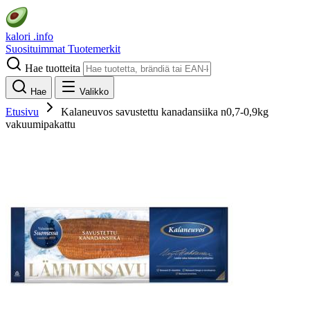
kalori
.info
Suosituimmat
Tuotemerkit
Hae tuotteita
Hae
Valikko
Etusivu
Kalaneuvos savustettu kanadansiika n0,7-0,9kg
vakuumipakattu