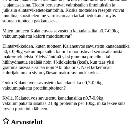
ja ajantasaisina. Tiedot perustuvat valmistajien ilmoituksiin ja
julkisiin elintarviketietokantoihin. Koska tuotteiden reseptit voivat
muuttua, suosittelemme varmistamaan tarkat tiedot aina myös
suoraan tuotteen pakkauksesta.
Miten tuotteen Kalaneuvos savustettu kanadansiika n0,7-0,9kg
vakuumipakattu kalorit muodostuvat?
Elintarvikkeiden, kuten tuotteen Kalaneuvos savustettu kanadansiika
n0,7-0,9kg vakuumipakattu, kalorit muodostuvat sen sisältämistä
makroravinteista. Yleissääntönä yksi gramma proteiinia tai
hiilihydraattia sisältää noin 4 kilokaloria (kcal), kun taas yksi
gramma rasvaa sisältää noin 9 kilokaloria. Näet tarkemman
kalorijakauman sivun yläosan makroravinnekaaviosta.
Onko Kalaneuvos savustettu kanadansiika n0,7-0,9kg
vakuumipakattu proteiinipitoinen?
Kyllä, Kalaneuvos savustettu kanadansiika n0,7-0,9kg
vakuumipakattu sisältää 21,8g proteiinia per 100g, mikä tekee siitä
hyvän proteiinin lähteen.
Arvostelut