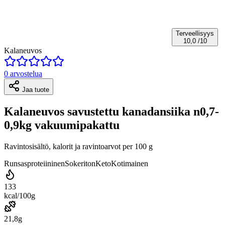
Terveellisyys
10,0
/10
Kalaneuvos
0 arvostelua
Jaa tuote
Kalaneuvos savustettu kanadansiika n0,7-
0,9kg vakuumipakattu
Ravintosisältö, kalorit ja ravintoarvot per 100 g
Runsasproteiininen
Sokeriton
Keto
Kotimainen
133
kcal/100g
21,8g